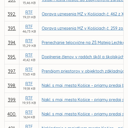
15,46 KB
RTF
392.
Oprava uznesenia MZ v Košiciach č. 462 z XI.
19,01 KB
RTF
393.
Oprava uznesenia MZ v Košiciach č. 259 zo VI
46,73 KB
RTF
394.
Prenechanie telocvične na ZŠ Mateja Lechkého
15,29 KB
RTF
395.
Doplnenie členov v radách škôl a školských z
41,42 KB
RTF
397.
Prenájom priestorov v objektoch základných 
17,65 KB
RTF
398.
Nakl. s maj. mesta Košice – priamy predaj bud
19,18 KB
RTF
399.
Nakl. s maj. mesta Košice – priamy predaj sp
19,93 KB
RTF
400.
Nakl. s maj. mesta Košice – priamy predaj sp
16,14 KB
RTF