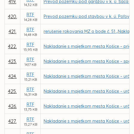
419.
Prevod pozemku pod garážou v k. ú. Šaca pr
14,32 KB
RTF
420.
Prevod pozemku pod stavbou v k. ú. Poľov pr
14,28 KB
RTF
421.
rerušenie rokovania MZ o bode č. 51 „Naklad
14,48 KB
RTF
422.
Nakladanie s majetkom mesta Košice – priam
15,95 KB
RTF
423.
Nakladanie s majetkom mesta Košice – spôs
14,17 KB
RTF
424.
Nakladanie s majetkom mesta Košice – určen
15,21 KB
RTF
425.
Nakladanie s majetkom mesta Košice – určen
16,31 KB
RTF
426.
Nakladanie s majetkom mesta Košice – určen
13,75 KB
RTF
427.
Nakladanie s majetkom mesta Košice – určen
15,27 KB