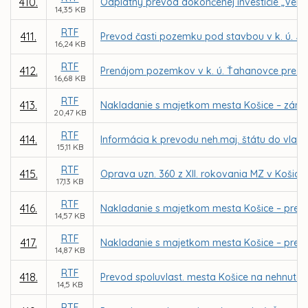
410.
Odplatný prevod dokončenej investície „Verej
14,35 KB
RTF
411.
Prevod časti pozemku pod stavbou v k. ú. Ju
16,24 KB
RTF
412.
Prenájom pozemkov v k. ú. Ťahanovce pre M
16,68 KB
RTF
413.
Nakladanie s majetkom mesta Košice – záme
20,47 KB
RTF
414.
Informácia k prevodu neh.maj. štátu do vlast
15,11 KB
RTF
415.
Oprava uzn. 360 z XII. rokovania MZ v Košicia
17,13 KB
RTF
416.
Nakladanie s majetkom mesta Košice – prevod
14,57 KB
RTF
417.
Nakladanie s majetkom mesta Košice – prevod
14,87 KB
RTF
418.
Prevod spoluvlast. mesta Košice na nehnuteľn
14,5 KB
RTF