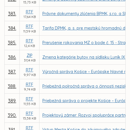
15,73 KB
RTF
383.
Právne dokumenty zlúčenia BPMK, s.r.o. a SMMK
17,64 KB
RTF
384.
Tarifa DPMK, a. s. pre mestskú hromadnú dop
11,59 KB
RTF
385.
Prerušenie rokovania MZ o bode č. 15 - Stratég
12,4 KB
ZIP
386.
Zmena kategórie bytov na sídlisku Luník IX v
31,14 KB
RTF
387.
Výročná správa Košice – Európske hlavné mest
9,97 KB
RTF
388.
Priebežná polročná správa o činnosti neziskov
9,74 KB
RTF
389.
Priebežná správa o projekte Košice – Európsk
11,55 KB
RTF
390.
Projektový zámer: Rozvoj spolupráce partnersk
15,58 KB
RTF
391.
Vstup Mesta Košice do záujmového združenia 