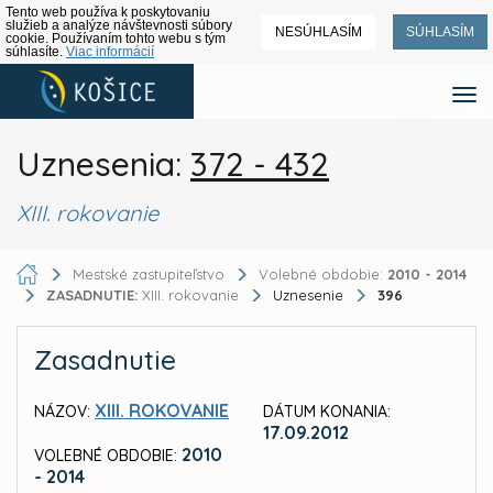
Tento web používa k poskytovaniu
služieb a analýze návštevnosti súbory
NESÚHLASÍM
SÚHLASÍM
cookie. Používaním tohto webu s tým
súhlasíte.
Viac informácií
Uznesenia:
372 - 432
XIII. rokovanie
Mestské zastupiteľstvo
Volebné obdobie:
2010 - 2014
ZASADNUTIE:
XIII. rokovanie
Uznesenie
396
Zasadnutie
XIII. ROKOVANIE
NÁZOV:
DÁTUM KONANIA:
17.09.2012
2010
VOLEBNÉ OBDOBIE:
- 2014