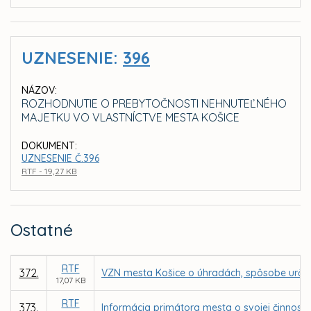
UZNESENIE:
396
NÁZOV:
ROZHODNUTIE O PREBYTOČNOSTI NEHNUTEĽNÉHO
MAJETKU VO VLASTNÍCTVE MESTA KOŠICE
DOKUMENT:
UZNESENIE Č.396
RTF - 19,27 KB
Ostatné
RTF
372.
VZN mesta Košice o úhradách, spôsobe určen
17,07 KB
RTF
373.
Informácia primátora mesta o svojej činnosti