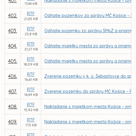
401.
Nakladanie s majetkom mesta Košice – priamy
17,44 KB
RTF
402.
Odňatie pozemkov zo správy MČ Košice – St.m
21,65 KB
RTF
403.
Odňatie pozemku zo správy SMsZ a priamy pr
25,8 KB
RTF
404.
Odňatie majetku mesta zo správy a priamy pr
21,27 KB
RTF
405.
Odňatie majetku mesta zo správy a priamy pre
18,09 KB
RTF
406.
Zverenie pozemku v k. ú. Šebastovce do spr
16,61 KB
RTF
407.
Zverenie pozemku do správy MČ Košice – Pe
14,49 KB
RTF
408.
Nakladanie s majetkom mesta Košice – priam
15,92 KB
RTF
409.
Nakladanie s majetkom mesta Košice – priam
17,3 KB
RTF