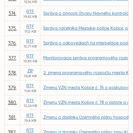
10,16 KB
RTF
374.
Správa o činnosti Útvaru hlavného kontrolór
19,42 KB
RTF
375.
Správa náčelníka Mestskej polície Košice, pov
11,12 KB
RTF
376.
Správa o odpovediach na interpelácie poslanc
10,71 KB
RTF
377.
Monitorovacia správa programového rozpočt
10,83 KB
ZIP
378.
2. zmena programového rozpočtu mesta Koši
76,41 KB
RTF
379.
Zmeny VZN mesta Košice č. 76 o poskytovaní 
11,61 KB
RTF
380.
Zmeny VZN mesta Košice č. 78 o čistote a o 
12,24 KB
RTF
381.
Zmeny a doplnky Územného plánu hospodársk
19,6 KB
RTF
382.
Zmeny a doplnky Územného plánu zóny Košice