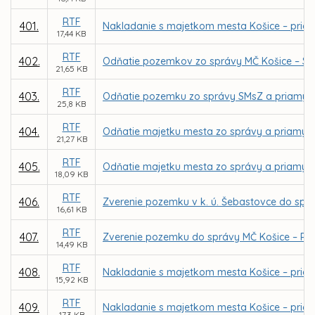
RTF
401.
Nakladanie s majetkom mesta Košice – priamy
17,44 KB
RTF
402.
Odňatie pozemkov zo správy MČ Košice – St.m
21,65 KB
RTF
403.
Odňatie pozemku zo správy SMsZ a priamy pr
25,8 KB
RTF
404.
Odňatie majetku mesta zo správy a priamy pr
21,27 KB
RTF
405.
Odňatie majetku mesta zo správy a priamy pre
18,09 KB
RTF
406.
Zverenie pozemku v k. ú. Šebastovce do spr
16,61 KB
RTF
407.
Zverenie pozemku do správy MČ Košice – Pe
14,49 KB
RTF
408.
Nakladanie s majetkom mesta Košice – priam
15,92 KB
RTF
409.
Nakladanie s majetkom mesta Košice – priam
17,3 KB