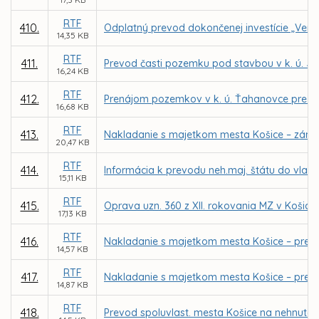
RTF
410.
Odplatný prevod dokončenej investície „Verej
14,35 KB
RTF
411.
Prevod časti pozemku pod stavbou v k. ú. Ju
16,24 KB
RTF
412.
Prenájom pozemkov v k. ú. Ťahanovce pre M
16,68 KB
RTF
413.
Nakladanie s majetkom mesta Košice – záme
20,47 KB
RTF
414.
Informácia k prevodu neh.maj. štátu do vlast
15,11 KB
RTF
415.
Oprava uzn. 360 z XII. rokovania MZ v Košicia
17,13 KB
RTF
416.
Nakladanie s majetkom mesta Košice – prevod
14,57 KB
RTF
417.
Nakladanie s majetkom mesta Košice – prevod
14,87 KB
RTF
418.
Prevod spoluvlast. mesta Košice na nehnuteľn