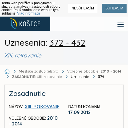
Tento web používa k poskytovaniu
služieb a analýze návštevnosti súbory
NESÚHLASÍM
SÚHLASÍM
cookie. Používaním tohto webu s tým
súhlasíte.
Viac informácií
Uznesenia:
372 - 432
XIII. rokovanie
Mestské zastupiteľstvo
Volebné obdobie:
2010 - 2014
ZASADNUTIE:
XIII. rokovanie
Uznesenie
379
Zasadnutie
XIII. ROKOVANIE
NÁZOV:
DÁTUM KONANIA:
17.09.2012
2010
VOLEBNÉ OBDOBIE:
- 2014