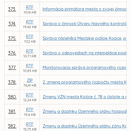
RTF
373.
Informácia primátora mesta o svojej činnosti
10,16 KB
RTF
374.
Správa o činnosti Útvaru hlavného kontrolór
19,42 KB
RTF
375.
Správa náčelníka Mestskej polície Košice, pov
11,12 KB
RTF
376.
Správa o odpovediach na interpelácie poslanc
10,71 KB
RTF
377.
Monitorovacia správa programového rozpočt
10,83 KB
ZIP
378.
2. zmena programového rozpočtu mesta Koši
76,41 KB
RTF
380.
Zmeny VZN mesta Košice č. 78 o čistote a o 
12,24 KB
RTF
381.
Zmeny a doplnky Územného plánu hospodársk
19,6 KB
RTF
382.
Zmeny a doplnky Územného plánu zóny Košice
15,73 KB