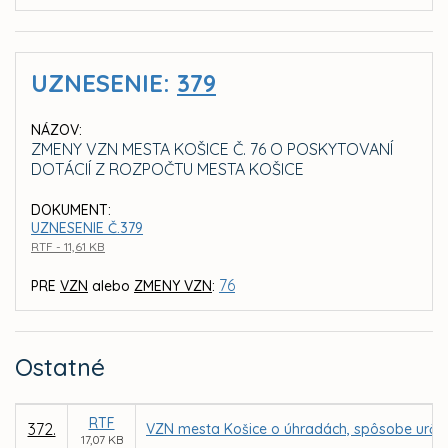
UZNESENIE:
379
NÁZOV:
ZMENY VZN MESTA KOŠICE Č. 76 O POSKYTOVANÍ
DOTÁCIÍ Z ROZPOČTU MESTA KOŠICE
DOKUMENT:
UZNESENIE Č.379
RTF - 11,61 KB
76
PRE
VZN
alebo
ZMENY VZN
:
Ostatné
RTF
372.
VZN mesta Košice o úhradách, spôsobe určen
17,07 KB