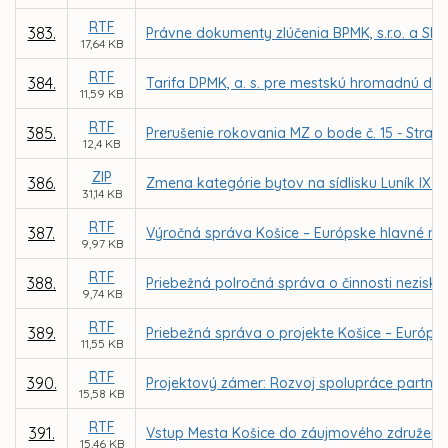
RTF
383.
Právne dokumenty zlúčenia BPMK, s.r.o. a SMMK
17,64 KB
RTF
384.
Tarifa DPMK, a. s. pre mestskú hromadnú dop
11,59 KB
RTF
385.
Prerušenie rokovania MZ o bode č. 15 - Stratég
12,4 KB
ZIP
386.
Zmena kategórie bytov na sídlisku Luník IX v
31,14 KB
RTF
387.
Výročná správa Košice – Európske hlavné mest
9,97 KB
RTF
388.
Priebežná polročná správa o činnosti neziskov
9,74 KB
RTF
389.
Priebežná správa o projekte Košice – Európsk
11,55 KB
RTF
390.
Projektový zámer: Rozvoj spolupráce partnersk
15,58 KB
RTF
391.
Vstup Mesta Košice do záujmového združenia 
15,46 KB