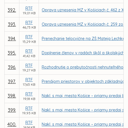
RTF
392.
Oprava uznesenia MZ v Košiciach č. 462 z XI.
19,01 KB
RTF
393.
Oprava uznesenia MZ v Košiciach č. 259 zo VI
46,73 KB
RTF
394.
Prenechanie telocvične na ZŠ Mateja Lechkého
15,29 KB
RTF
395.
Doplnenie členov v radách škôl a školských z
41,42 KB
RTF
396.
Rozhodnutie o prebytočnosti nehnuteľného ma
19,27 KB
RTF
397.
Prenájom priestorov v objektoch základných 
17,65 KB
RTF
398.
Nakl. s maj. mesta Košice – priamy predaj bud
19,18 KB
RTF
399.
Nakl. s maj. mesta Košice – priamy predaj sp
19,93 KB
RTF
400.
Nakl. s maj. mesta Košice – priamy predaj sp
16,14 KB