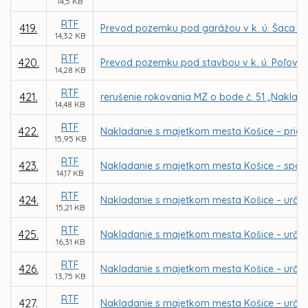
14,5 KB
RTF
419.
Prevod pozemku pod garážou v k. ú. Šaca pr
14,32 KB
RTF
420.
Prevod pozemku pod stavbou v k. ú. Poľov pr
14,28 KB
RTF
421.
rerušenie rokovania MZ o bode č. 51 „Naklad
14,48 KB
RTF
422.
Nakladanie s majetkom mesta Košice – priam
15,95 KB
RTF
423.
Nakladanie s majetkom mesta Košice – spôs
14,17 KB
RTF
424.
Nakladanie s majetkom mesta Košice – určen
15,21 KB
RTF
425.
Nakladanie s majetkom mesta Košice – určen
16,31 KB
RTF
426.
Nakladanie s majetkom mesta Košice – určen
13,75 KB
RTF
427.
Nakladanie s majetkom mesta Košice – určen