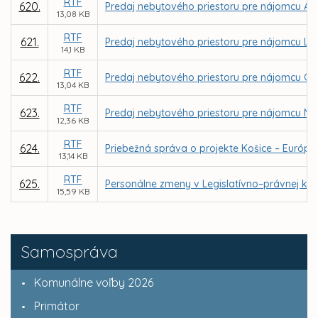
RTF
620.
Predaj nebytového priestoru pre nájomcu Andre
13,08 KB
RTF
621.
Predaj nebytového priestoru pre nájomcu LARA
14,1 KB
RTF
622.
Predaj nebytového priestoru pre nájomcu GOLD
13,04 KB
RTF
623.
Predaj nebytového priestoru pre nájomcu NATAL
12,36 KB
RTF
624.
Priebežná správa o projekte Košice – Európsk
13,14 KB
RTF
625.
Personálne zmeny v Legislatívno–právnej kom
15,59 KB
Samospráva
Komunálne voľby 2026
Primátor