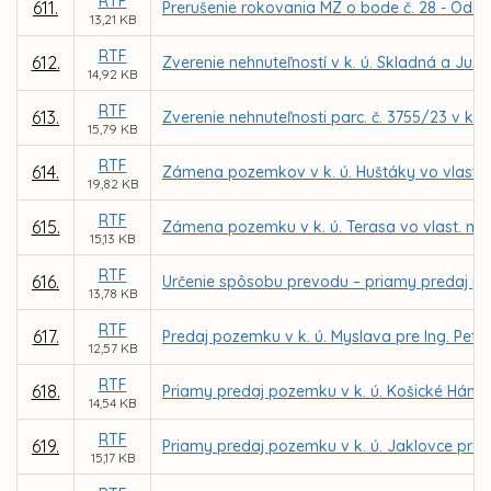
RTF
611.
Prerušenie rokovania MZ o bode č. 28 - Odň
13,21 KB
RTF
612.
Zverenie nehnuteľností v k. ú. Skladná a Ju
14,92 KB
RTF
613.
Zverenie nehnuteľnosti parc. č. 3755/23 v k. 
15,79 KB
RTF
614.
Zámena pozemkov v k. ú. Huštáky vo vlastní
19,82 KB
RTF
615.
Zámena pozemku v k. ú. Terasa vo vlast. mes
15,13 KB
RTF
616.
Určenie spôsobu prevodu – priamy predaj po
13,78 KB
RTF
617.
Predaj pozemku v k. ú. Myslava pre Ing. Petr
12,57 KB
RTF
618.
Priamy predaj pozemku v k. ú. Košické Hámr
14,54 KB
RTF
619.
Priamy predaj pozemku v k. ú. Jaklovce pr
15,17 KB