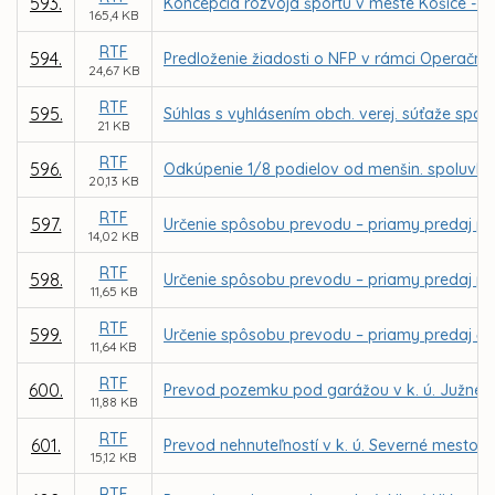
593.
Koncepcia rozvoja športu v meste Košice - pr
165,4 KB
RTF
594.
Predloženie žiadosti o NFP v rámci Operačné
24,67 KB
RTF
595.
Súhlas s vyhlásením obch. verej. súťaže spo
21 KB
RTF
596.
Odkúpenie 1/8 podielov od menšin. spoluvlastn
20,13 KB
RTF
597.
Určenie spôsobu prevodu – priamy predaj poz
14,02 KB
RTF
598.
Určenie spôsobu prevodu – priamy predaj poz
11,65 KB
RTF
599.
Určenie spôsobu prevodu – priamy predaj čast
11,64 KB
RTF
600.
Prevod pozemku pod garážou v k. ú. Južné 
11,88 KB
RTF
601.
Prevod nehnuteľností v k. ú. Severné mesto p
15,12 KB
RTF