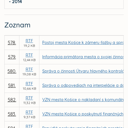
- 2014
Zoznam
RTF
578.
Postoj mesta Košice k zámeru ťažby a spraco
19,2 KB
RTF
579.
Informácia primátora mesta o svojej činnost
12,44 KB
RTF
580.
Správa o činnosti Útvaru hlavného kontrolór
19,08 KB
RTF
581.
Správa o odpovediach na interpelácie a dopy
10,66 KB
RTF
582.
VZN mesta Košice o nakladaní s komunálnymi
11,32 KB
RTF
583.
VZN mesta Košice o poskytnutí finančných p
9,37 KB
RTF