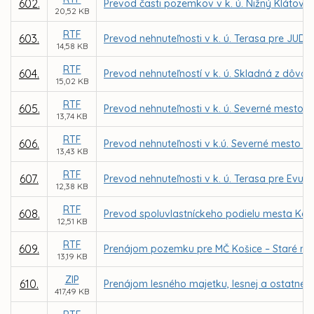
602.
Prevod časti pozemkov v k. ú. Nižný Klátov p
20,52 KB
RTF
603.
Prevod nehnuteľnosti v k. ú. Terasa pre JUDr
14,58 KB
RTF
604.
Prevod nehnuteľností v k. ú. Skladná z dôv
15,02 KB
RTF
605.
Prevod nehnuteľnosti v k. ú. Severné mesto 
13,74 KB
RTF
606.
Prevod nehnuteľnosti v k.ú. Severné mesto pr
13,43 KB
RTF
607.
Prevod nehnuteľnosti v k. ú. Terasa pre Evu 
12,38 KB
RTF
608.
Prevod spoluvlastníckeho podielu mesta Koši
12,51 KB
RTF
609.
Prenájom pozemku pre MČ Košice – Staré me
13,19 KB
ZIP
610.
Prenájom lesného majetku, lesnej a ostatnej
417,49 KB