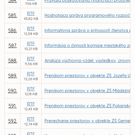
584.
Pravidlá poskytovania finančných prostried
11,16 KB
RTF
585.
Hodnotiaca správa programového rozpočtu a
43,82 KB
RTF
586.
Informatívna správa o prínosoch členstva p
12,58 KB
RTF
587.
Informácia o činnosti komisie mestského zas
10,21 KB
RTF
588.
Analýza výchovno-vzdel. výsledkov, úrovne ria
11,36 KB
RTF
589.
Prenájom priestorov v objekte ZŠ Jozefa Urb
12,26 KB
RTF
590.
Prenájom priestorov v objekte ZŠ Mládežníck
12,18 KB
RTF
591.
Prenájom priestorov v objekte ZŠ Polianska 
12,43 KB
RTF
592.
Prenechanie priestorov v objekte ZŠ Gemersk
12,74 KB
RTF