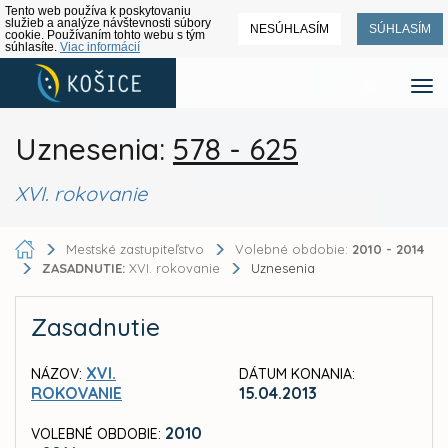
Tento web používa k poskytovaniu
služieb a analýze návštevnosti súbory
NESÚHLASÍM
SÚHLASÍM
cookie. Používaním tohto webu s tým
súhlasíte.
Viac informácií
Uznesenia:
578 - 625
XVI. rokovanie
Mestské zastupiteľstvo
Volebné obdobie:
2010 - 2014
ZASADNUTIE:
XVI. rokovanie
Uznesenia
Zasadnutie
XVI.
NÁZOV:
DÁTUM KONANIA:
ROKOVANIE
15.04.2013
2010
VOLEBNÉ OBDOBIE: