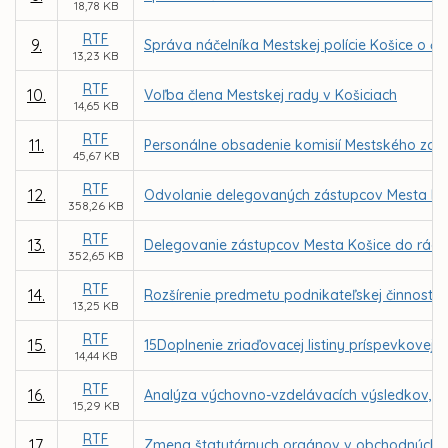
18,78 KB
RTF
9.
Správa náčelníka Mestskej polície Košice o čin
13,23 KB
RTF
10.
Voľba člena Mestskej rady v Košiciach
14,65 KB
RTF
11.
Personálne obsadenie komisií Mestského zastu
45,67 KB
RTF
12.
Odvolanie delegovaných zástupcov Mesta Koši
358,26 KB
RTF
13.
Delegovanie zástupcov Mesta Košice do rád šk
352,65 KB
RTF
14.
Rozšírenie predmetu podnikateľskej činnosti 
13,25 KB
RTF
15.
15Doplnenie zriaďovacej listiny príspevkovej 
14,44 KB
RTF
16.
Analýza výchovno-vzdelávacích výsledkov, úro
15,29 KB
RTF
17.
Zmena štatutárnych orgánov v obchodných s