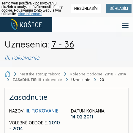
Tento web používa k poskytovaniu
služieb a analýze návštevnosti súbory
NESÚHLASÍM
SÚHLASÍM
cookie. Používaním tohto webu s tým
súhlasíte.
Viac informácií
Uznesenia:
7 - 36
III. rokovanie
Mestské zastupiteľstvo
Volebné obdobie:
2010 - 2014
ZASADNUTIE:
III. rokovanie
Uznesenie
20
Zasadnutie
III. ROKOVANIE
NÁZOV:
DÁTUM KONANIA:
14.02.2011
2010
VOLEBNÉ OBDOBIE:
- 2014