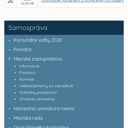
36.
Odvolanie náčelníka a poverenie na riadenie 
16,28 KB
Samospráva
Komunálne voľby 2026
Primátor
Mestské zastupiteľstvo
Informácie
Poslanci
Komisie
Videozáznamy zo zasadnutí
Odmeny poslancov
Zrušené uznesenia
Námestníci primátora mesta
Mestská rada
Útvar hlavného kontrolóra