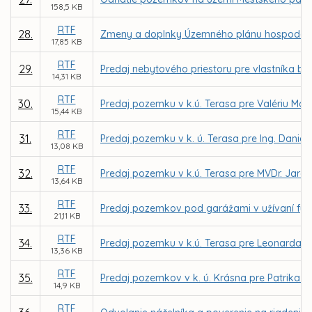
158,5 KB
RTF
28.
Zmeny a doplnky Územného plánu hospodársko-
17,85 KB
RTF
29.
Predaj nebytového priestoru pre vlastníka bytu
14,31 KB
RTF
30.
Predaj pozemku v k.ú. Terasa pre Valériu Ma
15,44 KB
RTF
31.
Predaj pozemku v k. ú. Terasa pre Ing. Daniela
13,08 KB
RTF
32.
Predaj pozemku v k.ú. Terasa pre MVDr. Jaro
13,64 KB
RTF
33.
Predaj pozemkov pod garážami v užívaní fyz
21,11 KB
RTF
34.
Predaj pozemku v k.ú. Terasa pre Leonarda 
13,36 KB
RTF
35.
Predaj pozemkov v k. ú. Krásna pre Patrika Ži
14,9 KB
RTF