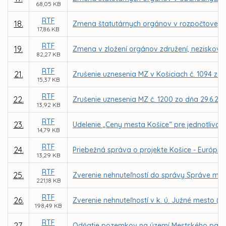
68,05 KB
RTF
18.
Zmena štatutárnych orgánov v rozpočtovej or
17,86 KB
RTF
19.
Zmena v zložení orgánov združení, neziskovýc
82,27 KB
RTF
21.
Zrušenie uznesenia MZ v Košiciach č. 1094 zo 
15,37 KB
RTF
22.
Zrušenie uznesenia MZ č. 1200 zo dňa 29.6.20
13,92 KB
RTF
23.
Udelenie „Ceny mesta Košice“ pre jednotlivcov 
14,79 KB
RTF
24.
Priebežná správa o projekte Košice - Európske
13,29 KB
RTF
25.
Zverenie nehnuteľností do správy Správe mests
221,18 KB
RTF
26.
Zverenie nehnuteľností v k. ú. Južné mesto (l
198,49 KB
RTF
27.
Odňatie pozemkov na území Mestského parku 