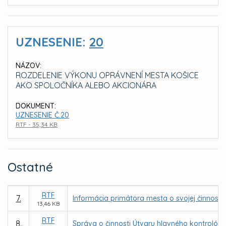
UZNESENIE:
20
NÁZOV:
ROZDELENIE VÝKONU OPRÁVNENÍ MESTA KOŠICE
AKO SPOLOČNÍKA ALEBO AKCIONÁRA
DOKUMENT:
UZNESENIE Č.20
RTF - 35,34 KB
Ostatné
RTF
7.
Informácia primátora mesta o svojej činnost
13,46 KB
RTF
8.
Správa o činnosti Útvaru hlavného kontrolóra