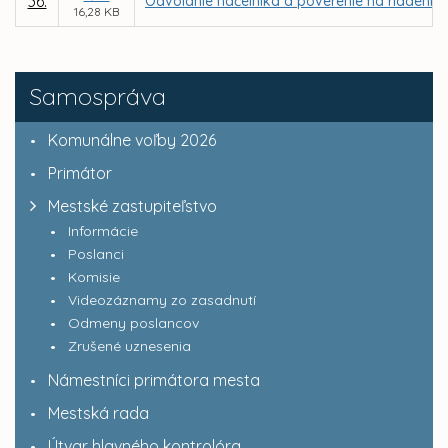
36.
Odvolanie náčelníka a poverenie na riadenie 
16,28 KB
Samospráva
Komunálne voľby 2026
Primátor
Mestské zastupiteľstvo
Informácie
Poslanci
Komisie
Videozáznamy zo zasadnutí
Odmeny poslancov
Zrušené uznesenia
Námestníci primátora mesta
Mestská rada
Útvar hlavného kontrolóra