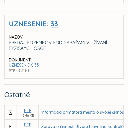
UZNESENIE:
33
NÁZOV:
PREDAJ POZEMKOV POD GARÁŽAMI V UŽÍVANÍ
FYZICKÝCH OSÔB
DOKUMENT:
UZNESENIE Č.33
RTF - 21,11 KB
Ostatné
RTF
7.
Informácia primátora mesta o svojej činnost
13,46 KB
RTF
8.
Správa o činnosti Útvaru hlavného kontrolóra