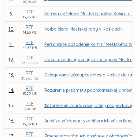
18,78 KB
RTF
9.
Správa náčelníka Mestskej polície Košice o čin
13,23 KB
RTF
10.
Voľba člena Mestskej rady v Košiciach
14,65 KB
RTF
11.
Personálne obsadenie komisií Mestského zast
45,67 KB
RTF
12.
Odvolanie delegovaných zástupcov Mesta Koši
358,26 KB
RTF
13.
Delegovanie zástupcov Mesta Košice do rád š
352,65 KB
RTF
14.
Rozšírenie predmetu podnikateľskej činnosti 
13,25 KB
RTF
15.
15Doplnenie zriaďovacej listiny príspevkovej 
14,44 KB
RTF
16.
Analýza výchovno-vzdelávacích výsledkov, úro
15,29 KB
RTF
17.
Zmena štatutárnych orgánov v obchodných s