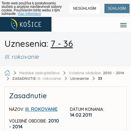
Tento web používa k poskytovaniu
služieb a analýze návštevnosti súbory
NESÚHLASÍM
SÚHLASÍM
cookie. Používaním tohto webu s tým
súhlasíte.
Viac informácií
Uznesenia:
7 - 36
III. rokovanie
Mestské zastupiteľstvo
Volebné obdobie:
2010 - 2014
ZASADNUTIE:
III. rokovanie
Uznesenie
33
Zasadnutie
III. ROKOVANIE
NÁZOV:
DÁTUM KONANIA:
14.02.2011
2010
VOLEBNÉ OBDOBIE:
- 2014