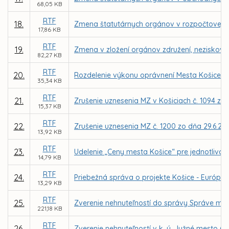
68,05 KB
RTF
18.
Zmena štatutárnych orgánov v rozpočtovej or
17,86 KB
RTF
19.
Zmena v zložení orgánov združení, neziskovýc
82,27 KB
RTF
20.
Rozdelenie výkonu oprávnení Mesta Košice a
35,34 KB
RTF
21.
Zrušenie uznesenia MZ v Košiciach č. 1094 zo 
15,37 KB
RTF
22.
Zrušenie uznesenia MZ č. 1200 zo dňa 29.6.20
13,92 KB
RTF
23.
Udelenie „Ceny mesta Košice“ pre jednotlivcov 
14,79 KB
RTF
24.
Priebežná správa o projekte Košice - Európske
13,29 KB
RTF
25.
Zverenie nehnuteľností do správy Správe mests
221,18 KB
RTF
26.
Zverenie nehnuteľností v k. ú. Južné mesto (l