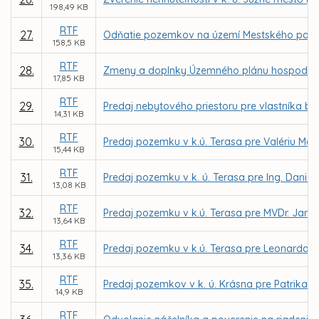
198,49 KB
RTF
27.
Odňatie pozemkov na území Mestského parku 
158,5 KB
RTF
28.
Zmeny a doplnky Územného plánu hospodársko-
17,85 KB
RTF
29.
Predaj nebytového priestoru pre vlastníka byt
14,31 KB
RTF
30.
Predaj pozemku v k.ú. Terasa pre Valériu Ma
15,44 KB
RTF
31.
Predaj pozemku v k. ú. Terasa pre Ing. Daniela
13,08 KB
RTF
32.
Predaj pozemku v k.ú. Terasa pre MVDr. Jaro
13,64 KB
RTF
34.
Predaj pozemku v k.ú. Terasa pre Leonarda 
13,36 KB
RTF
35.
Predaj pozemkov v k. ú. Krásna pre Patrika Ž
14,9 KB
RTF