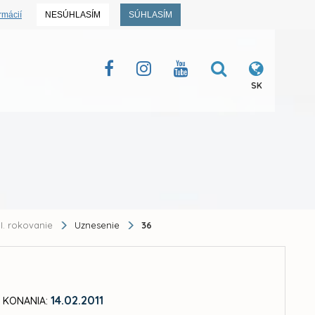
rmácií
NESÚHLASÍM
SÚHLASÍM
SK
II. rokovanie
Uznesenie
36
14.02.2011
 KONANIA: