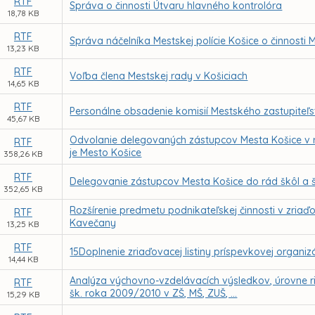
RTF
Správa o činnosti Útvaru hlavného kontrolóra
18,78 KB
RTF
Správa náčelníka Mestskej polície Košice o činnosti M
13,23 KB
RTF
Voľba člena Mestskej rady v Košiciach
14,65 KB
RTF
Personálne obsadenie komisií Mestského zastupiteľs
45,67 KB
Odvolanie delegovaných zástupcov Mesta Košice v r
RTF
je Mesto Košice
358,26 KB
RTF
Delegovanie zástupcov Mesta Košice do rád škôl a š
352,65 KB
Rozšírenie predmetu podnikateľskej činnosti v zriaďo
RTF
Kavečany
13,25 KB
RTF
15Doplnenie zriaďovacej listiny príspevkovej organiz
14,44 KB
Analýza výchovno-vzdelávacích výsledkov, úrovne r
RTF
šk. roka 2009/2010 v ZŠ, MŠ, ZUŠ, ...
15,29 KB