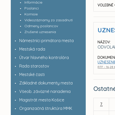
Informácie
VOLEBNÉ 
Poslanci
Komisie
Videozáznamy zo zasadnutí
Odmeny poslancov
UZNE
Zrušené uznesenia
Námestníci primátora mesta
NÁZOV:
ODVOLAN
Mestská rada
Útvar hlavného kontrolóra
DOKUMEN
UZNESENIE
Rada starostov
RTF - 16,28
Mestské časti
Základné dokumenty mesta
Ostatn
Všeob. záväzné nariadenia
Magistrát mesta Košice
7.
Organizačná štruktúra MMK