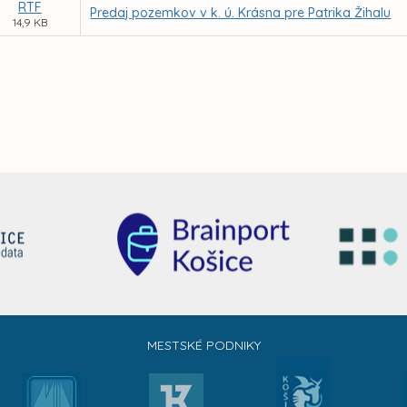
RTF
Predaj pozemkov v k. ú. Krásna pre Patrika Žihalu
14,9 KB
MESTSKÉ PODNIKY