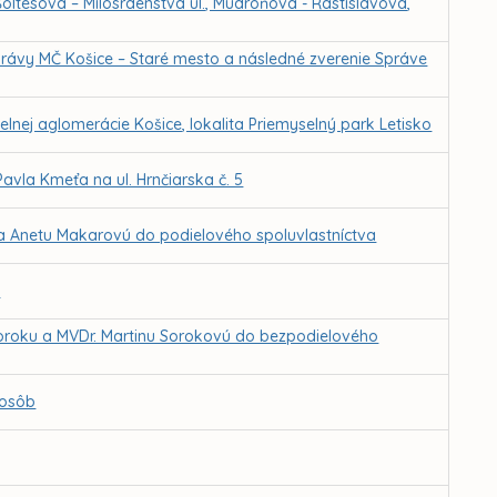
 Šoltésova – Milosrdenstva ul., Mudroňova - Rastislavova,
ávy MČ Košice – Staré mesto a následné zverenie Správe
ej aglomerácie Košice, lokalita Priemyselný park Letisko
Pavla Kmeťa na ul. Hrnčiarska č. 5
 a Anetu Makarovú do podielového spoluvlastníctva
a
Soroku a MVDr. Martinu Sorokovú do bezpodielového
 osôb