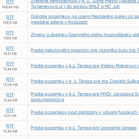
Zverenie nehnuteľností v k. ú. Južné mesto (lokalita
RTF
Turgenevova ul.) do správy SMsZ a MČ Juh
198,49 KB
Odňatie pozemkov na území Mestského parku zo spr
RTF
mestskej zelene v Košiciach
158,5 KB
RTF
Zmeny a doplnky Územného plánu hospodársko-sídeln
17,85 KB
RTF
Predaj nebytového priestoru pre vlastníka bytu Ing. 
14,31 KB
RTF
Predaj pozemku v k.ú. Terasa pre Valériu Makarovú
15,44 KB
RTF
Predaj pozemku v k. ú. Terasa pre Ing. Daniela Šulík
13,08 KB
Predaj pozemku v k.ú. Terasa pre MVDr. Jaroslava 
RTF
spoluvlastníctva
13,64 KB
RTF
Predaj pozemkov pod garážami v užívaní fyzických
21,11 KB
RTF
Predaj pozemku v k.ú. Terasa pre Leonarda Gegaja
13,36 KB