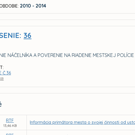
2010 - 2014
OBDOBIE:
SENIE:
36
IE NÁČELNÍKA A POVERENIE NA RIADENIE MESTSKEJ POLÍCIE
T:
 Č.36
 KB
é
RTF
Informácia primátora mesta o svojej činnosti od u
13,46 KB