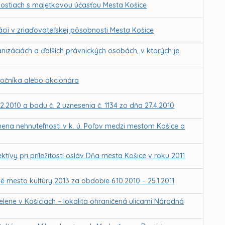
ostiach s majetkovou účasťou Mesta Košice
ii v zriaďovateľskej pôsobnosti Mesta Košice
nizáciách a ďalších právnických osobách, v ktorých je
ločníka alebo akcionára
2.2010 a bodu č. 2 uznesenia č. 1134 zo dňa 27.4.2010
mena nehnuteľnosti v k. ú. Poľov medzi mestom Košice a
ktívy pri príležitosti osláv Dňa mesta Košice v roku 2011
 mesto kultúry 2013 za obdobie 6.10.2010 – 25.1.2011
lene v Košiciach – lokalita ohraničená ulicami Národná