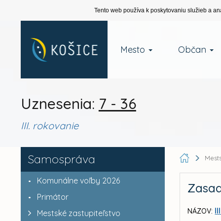
Tento web používa k poskytovaniu služieb a an
Mesto
Občan
Uznesenia:
7 - 36
III. rokovanie
Samospráva
Mests
Komunálne voľby 2026
Zasad
Primátor
I
NÁZOV:
Mestské zastupiteľstvo