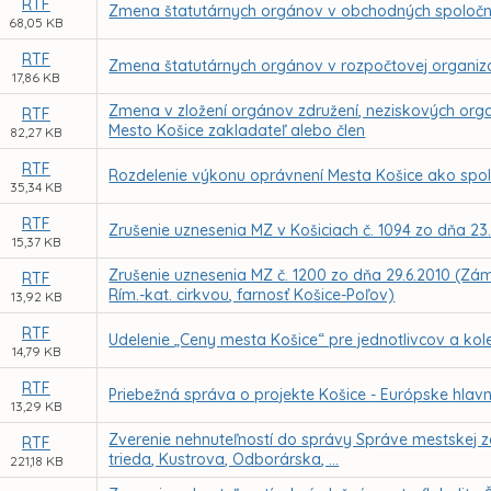
RTF
Zmena štatutárnych orgánov v obchodných spoločn
68,05 KB
RTF
Zmena štatutárnych orgánov v rozpočtovej organizác
17,86 KB
Zmena v zložení orgánov združení, neziskových orga
RTF
Mesto Košice zakladateľ alebo člen
82,27 KB
RTF
Rozdelenie výkonu oprávnení Mesta Košice ako spo
35,34 KB
RTF
Zrušenie uznesenia MZ v Košiciach č. 1094 zo dňa 23.
15,37 KB
Zrušenie uznesenia MZ č. 1200 zo dňa 29.6.2010 (Zá
RTF
Rím.-kat. cirkvou, farnosť Košice-Poľov)
13,92 KB
RTF
Udelenie „Ceny mesta Košice“ pre jednotlivcov a kole
14,79 KB
RTF
Priebežná správa o projekte Košice - Európske hlavné
13,29 KB
Zverenie nehnuteľností do správy Správe mestskej ze
RTF
trieda, Kustrova, Odborárska, ...
221,18 KB