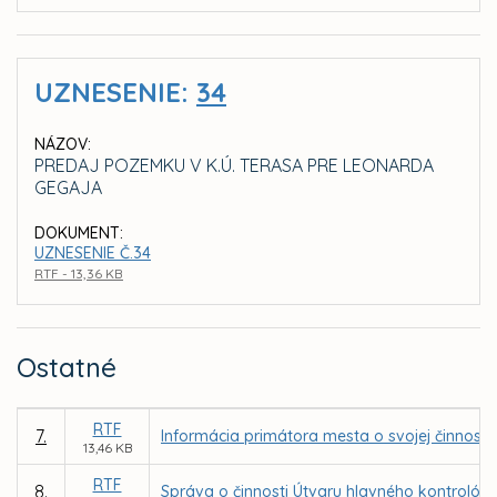
UZNESENIE:
34
NÁZOV:
PREDAJ POZEMKU V K.Ú. TERASA PRE LEONARDA
GEGAJA
DOKUMENT:
UZNESENIE Č.34
RTF - 13,36 KB
Ostatné
RTF
7.
Informácia primátora mesta o svojej činnost
13,46 KB
RTF
8.
Správa o činnosti Útvaru hlavného kontrolóra