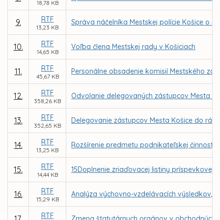
18,78 KB
RTF
9.
Správa náčelníka Mestskej polície Košice o čin
13,23 KB
RTF
10.
Voľba člena Mestskej rady v Košiciach
14,65 KB
RTF
11.
Personálne obsadenie komisií Mestského zast
45,67 KB
RTF
12.
Odvolanie delegovaných zástupcov Mesta Koši
358,26 KB
RTF
13.
Delegovanie zástupcov Mesta Košice do rád š
352,65 KB
RTF
14.
Rozšírenie predmetu podnikateľskej činnosti 
13,25 KB
RTF
15.
15Doplnenie zriaďovacej listiny príspevkovej 
14,44 KB
RTF
16.
Analýza výchovno-vzdelávacích výsledkov, úro
15,29 KB
RTF
17.
Zmena štatutárnych orgánov v obchodných s