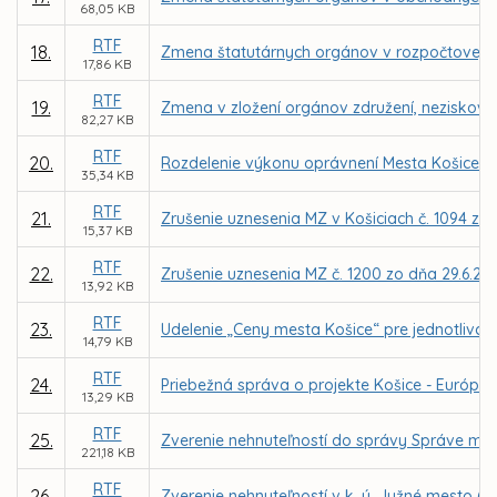
68,05 KB
RTF
18.
Zmena štatutárnych orgánov v rozpočtovej or
17,86 KB
RTF
19.
Zmena v zložení orgánov združení, neziskovýc
82,27 KB
RTF
20.
Rozdelenie výkonu oprávnení Mesta Košice a
35,34 KB
RTF
21.
Zrušenie uznesenia MZ v Košiciach č. 1094 zo 
15,37 KB
RTF
22.
Zrušenie uznesenia MZ č. 1200 zo dňa 29.6.20
13,92 KB
RTF
23.
Udelenie „Ceny mesta Košice“ pre jednotlivcov 
14,79 KB
RTF
24.
Priebežná správa o projekte Košice - Európske
13,29 KB
RTF
25.
Zverenie nehnuteľností do správy Správe mests
221,18 KB
RTF
26.
Zverenie nehnuteľností v k. ú. Južné mesto (l