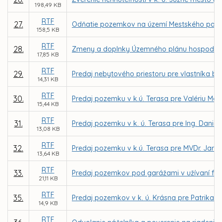
198,49 KB
RTF
27.
Odňatie pozemkov na území Mestského parku 
158,5 KB
RTF
28.
Zmeny a doplnky Územného plánu hospodársko-
17,85 KB
RTF
29.
Predaj nebytového priestoru pre vlastníka byt
14,31 KB
RTF
30.
Predaj pozemku v k.ú. Terasa pre Valériu Ma
15,44 KB
RTF
31.
Predaj pozemku v k. ú. Terasa pre Ing. Daniela
13,08 KB
RTF
32.
Predaj pozemku v k.ú. Terasa pre MVDr. Jaro
13,64 KB
RTF
33.
Predaj pozemkov pod garážami v užívaní fyz
21,11 KB
RTF
35.
Predaj pozemkov v k. ú. Krásna pre Patrika Ž
14,9 KB
RTF