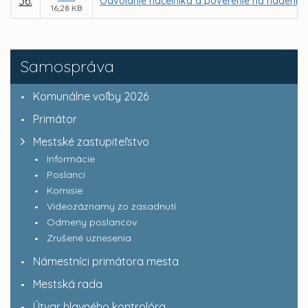
36.
Odvolanie náčelníka a poverenie na riadenie 
16,28 KB
Samospráva
Komunálne voľby 2026
Primátor
Mestské zastupiteľstvo
Informácie
Poslanci
Komisie
Videozáznamy zo zasadnutí
Odmeny poslancov
Zrušené uznesenia
Námestníci primátora mesta
Mestská rada
Útvar hlavného kontrolóra