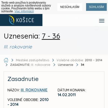
Tento web používa k poskytovaniu
služieb a analýze návštevnosti súbory
NESÚHLASÍM
SÚHLASÍM
cookie. Používaním tohto webu s tým
súhlasíte.
Viac informácií
Uznesenia:
7 - 36
III. rokovanie
Mestské zastupiteľstvo
Volebné obdobie:
2010 - 2014
ZASADNUTIE:
III. rokovanie
Uznesenie
34
Zasadnutie
III. ROKOVANIE
NÁZOV:
DÁTUM KONANIA:
14.02.2011
2010
VOLEBNÉ OBDOBIE:
- 2014