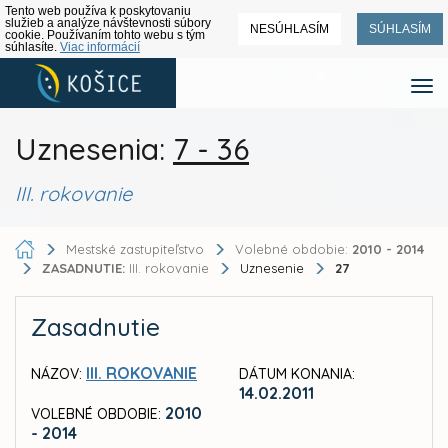
Tento web používa k poskytovaniu
služieb a analýze návštevnosti súbory
NESÚHLASÍM
SÚHLASÍM
cookie. Používaním tohto webu s tým
súhlasíte.
Viac informácií
Uznesenia:
7 - 36
III. rokovanie
Mestské zastupiteľstvo
Volebné obdobie:
2010 - 2014
ZASADNUTIE:
III. rokovanie
Uznesenie
27
Zasadnutie
III. ROKOVANIE
NÁZOV:
DÁTUM KONANIA:
14.02.2011
2010
VOLEBNÉ OBDOBIE:
- 2014