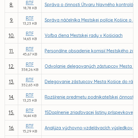
RTF
8.
Správa o činnosti Útvaru hlavného kontrolóra
18,78 KB
RTF
9.
Správa náčelníka Mestskej polície Košice o čin
13,23 KB
RTF
10.
Voľba člena Mestskej rady v Košiciach
14,65 KB
RTF
11.
Personálne obsadenie komisií Mestského zast
45,67 KB
RTF
12.
Odvolanie delegovaných zástupcov Mesta Koši
358,26 KB
RTF
13.
Delegovanie zástupcov Mesta Košice do rád š
352,65 KB
RTF
14.
Rozšírenie predmetu podnikateľskej činnosti 
13,25 KB
RTF
15.
15Doplnenie zriaďovacej listiny príspevkovej 
14,44 KB
RTF
16.
Analýza výchovno-vzdelávacích výsledkov, úro
15,29 KB