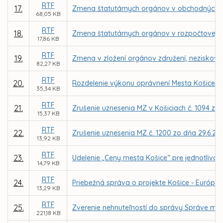
RTF
17.
Zmena štatutárnych orgánov v obchodných s
68,05 KB
RTF
18.
Zmena štatutárnych orgánov v rozpočtovej or
17,86 KB
RTF
19.
Zmena v zložení orgánov združení, neziskovýc
82,27 KB
RTF
20.
Rozdelenie výkonu oprávnení Mesta Košice a
35,34 KB
RTF
21.
Zrušenie uznesenia MZ v Košiciach č. 1094 zo 
15,37 KB
RTF
22.
Zrušenie uznesenia MZ č. 1200 zo dňa 29.6.20
13,92 KB
RTF
23.
Udelenie „Ceny mesta Košice“ pre jednotlivcov 
14,79 KB
RTF
24.
Priebežná správa o projekte Košice - Európske
13,29 KB
RTF
25.
Zverenie nehnuteľností do správy Správe mests
221,18 KB