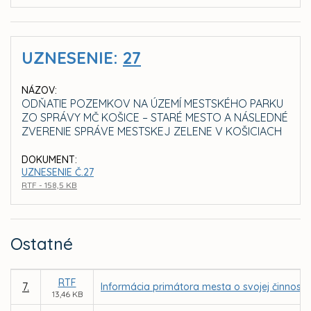
UZNESENIE:
27
NÁZOV:
ODŇATIE POZEMKOV NA ÚZEMÍ MESTSKÉHO PARKU
ZO SPRÁVY MČ KOŠICE – STARÉ MESTO A NÁSLEDNÉ
ZVERENIE SPRÁVE MESTSKEJ ZELENE V KOŠICIACH
DOKUMENT:
UZNESENIE Č.27
RTF - 158,5 KB
Ostatné
RTF
7.
Informácia primátora mesta o svojej činnost
13,46 KB