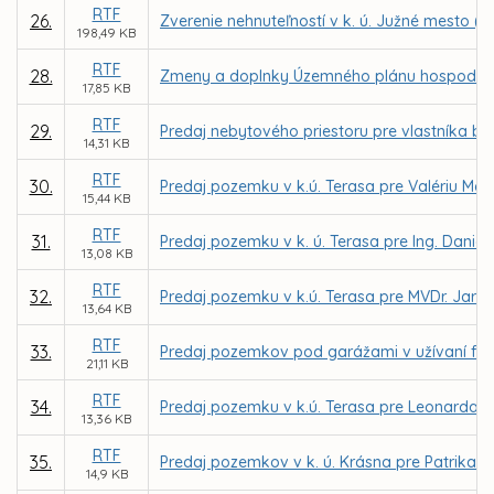
RTF
26.
Zverenie nehnuteľností v k. ú. Južné mesto (l
198,49 KB
RTF
28.
Zmeny a doplnky Územného plánu hospodársko-
17,85 KB
RTF
29.
Predaj nebytového priestoru pre vlastníka byt
14,31 KB
RTF
30.
Predaj pozemku v k.ú. Terasa pre Valériu Ma
15,44 KB
RTF
31.
Predaj pozemku v k. ú. Terasa pre Ing. Daniela
13,08 KB
RTF
32.
Predaj pozemku v k.ú. Terasa pre MVDr. Jaro
13,64 KB
RTF
33.
Predaj pozemkov pod garážami v užívaní fyz
21,11 KB
RTF
34.
Predaj pozemku v k.ú. Terasa pre Leonarda 
13,36 KB
RTF
35.
Predaj pozemkov v k. ú. Krásna pre Patrika Ž
14,9 KB