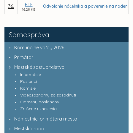
RTF
36.
Odvolanie náčelníka a poverenie na riadenie 
16,28 KB
Samospráva
Komunálne voľby 2026
Primátor
Mestské zastupiteľstvo
Informácie
Poslanci
Komisie
Videozáznamy zo zasadnutí
Odmeny poslancov
Zrušené uznesenia
Námestníci primátora mesta
Mestská rada