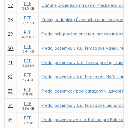
RTF
27.
Odňatie pozemkov na území Mestského parku 
158,5 KB
RTF
28.
Zmeny a doplnky Územného plánu hospodársko-
17,85 KB
RTF
29.
Predaj nebytového priestoru pre vlastníka byt
14,31 KB
RTF
30.
Predaj pozemku v k.ú. Terasa pre Valériu Ma
15,44 KB
RTF
31.
Predaj pozemku v k. ú. Terasa pre Ing. Daniela
13,08 KB
RTF
32.
Predaj pozemku v k.ú. Terasa pre MVDr. Jaro
13,64 KB
RTF
33.
Predaj pozemkov pod garážami v užívaní fyz
21,11 KB
RTF
34.
Predaj pozemku v k.ú. Terasa pre Leonarda 
13,36 KB
RTF
35.
Predaj pozemkov v k. ú. Krásna pre Patrika Ž
14,9 KB