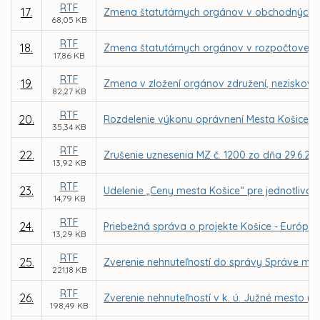
RTF
17.
Zmena štatutárnych orgánov v obchodných s
68,05 KB
RTF
18.
Zmena štatutárnych orgánov v rozpočtovej or
17,86 KB
RTF
19.
Zmena v zložení orgánov združení, neziskovýc
82,27 KB
RTF
20.
Rozdelenie výkonu oprávnení Mesta Košice a
35,34 KB
RTF
22.
Zrušenie uznesenia MZ č. 1200 zo dňa 29.6.20
13,92 KB
RTF
23.
Udelenie „Ceny mesta Košice“ pre jednotlivcov 
14,79 KB
RTF
24.
Priebežná správa o projekte Košice - Európske
13,29 KB
RTF
25.
Zverenie nehnuteľností do správy Správe mests
221,18 KB
RTF
26.
Zverenie nehnuteľností v k. ú. Južné mesto (l
198,49 KB