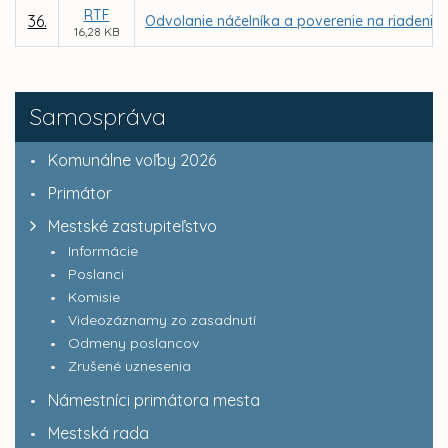
RTF
36.
Odvolanie náčelníka a poverenie na riadenie 
16,28 KB
Samospráva
Komunálne voľby 2026
Primátor
Mestské zastupiteľstvo
Informácie
Poslanci
Komisie
Videozáznamy zo zasadnutí
Odmeny poslancov
Zrušené uznesenia
Námestníci primátora mesta
Mestská rada