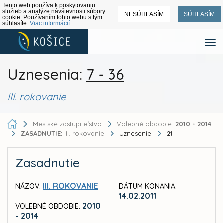
Tento web používa k poskytovaniu
služieb a analýze návštevnosti súbory
NESÚHLASÍM
SÚHLASÍM
cookie. Používaním tohto webu s tým
súhlasíte.
Viac informácií
Uznesenia:
7 - 36
III. rokovanie
Mestské zastupiteľstvo
Volebné obdobie:
2010 - 2014
ZASADNUTIE:
III. rokovanie
Uznesenie
21
Zasadnutie
III. ROKOVANIE
NÁZOV:
DÁTUM KONANIA:
14.02.2011
2010
VOLEBNÉ OBDOBIE:
- 2014