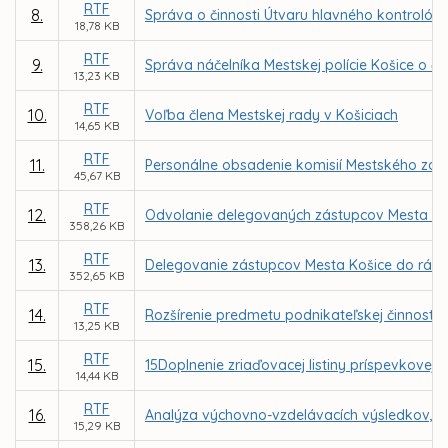
RTF
8.
Správa o činnosti Útvaru hlavného kontrolóra
18,78 KB
RTF
9.
Správa náčelníka Mestskej polície Košice o čin
13,23 KB
RTF
10.
Voľba člena Mestskej rady v Košiciach
14,65 KB
RTF
11.
Personálne obsadenie komisií Mestského zast
45,67 KB
RTF
12.
Odvolanie delegovaných zástupcov Mesta Koši
358,26 KB
RTF
13.
Delegovanie zástupcov Mesta Košice do rád š
352,65 KB
RTF
14.
Rozšírenie predmetu podnikateľskej činnosti 
13,25 KB
RTF
15.
15Doplnenie zriaďovacej listiny príspevkovej 
14,44 KB
RTF
16.
Analýza výchovno-vzdelávacích výsledkov, úro
15,29 KB