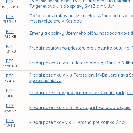
Zverenie nehnuteľností v k. ú. Južné mesto (lokalita
RTF
Turgenevova ul.) do správy SMsZ a MČ Juh
198,49 KB
Odňatie pozemkov na území Mestského parku zo spr
RTF
mestskej zelene v Košiciach
158,5 KB
RTF
Zmeny a doplnky Územného plánu hospodársko-sídeln
17,85 KB
RTF
Predaj nebytového priestoru pre vlastníka bytu Ing. 
14,31 KB
RTF
Predaj pozemku v k. ú. Terasa pre Ing. Daniela Šulík
13,08 KB
Predaj pozemku v k.ú. Terasa pre MVDr. Jaroslava 
RTF
spoluvlastníctva
13,64 KB
RTF
Predaj pozemkov pod garážami v užívaní fyzických
21,11 KB
RTF
Predaj pozemku v k.ú. Terasa pre Leonarda Gegaja
13,36 KB
RTF
Predaj pozemkov v k. ú. Krásna pre Patrika Žihalu
14,9 KB