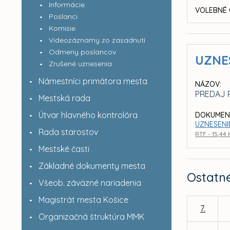
Informácie
VOLEBNÉ 
Poslanci
Komisie
Videozáznamy zo zasadnutí
Odmeny poslancov
UZNE
Zrušené uznesenia
Námestníci primátora mesta
NÁZOV:
PREDAJ 
Mestská rada
Útvar hlavného kontrolóra
DOKUMEN
UZNESENI
Rada starostov
RTF - 15,44
Mestské časti
Základné dokumenty mesta
Ostatn
Všeob. záväzné nariadenia
Magistrát mesta Košice
7.
Organizačná štruktúra MMK