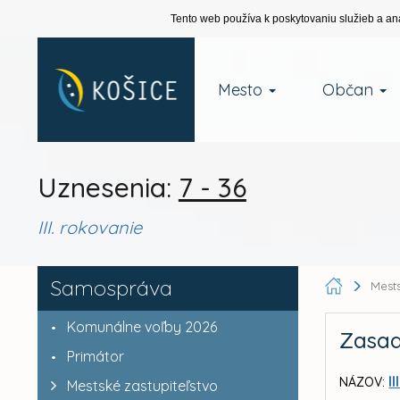
Tento web používa k poskytovaniu služieb a an
Mesto
Občan
Uznesenia:
7 - 36
III. rokovanie
Samospráva
Mests
Komunálne voľby 2026
Zasad
Primátor
I
NÁZOV:
Mestské zastupiteľstvo