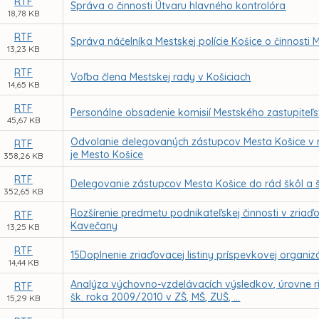
RTF
Správa o činnosti Útvaru hlavného kontrolóra
18,78 KB
RTF
Správa náčelníka Mestskej polície Košice o činnosti M
13,23 KB
RTF
Voľba člena Mestskej rady v Košiciach
14,65 KB
RTF
Personálne obsadenie komisií Mestského zastupiteľs
45,67 KB
Odvolanie delegovaných zástupcov Mesta Košice v r
RTF
je Mesto Košice
358,26 KB
RTF
Delegovanie zástupcov Mesta Košice do rád škôl a š
352,65 KB
Rozšírenie predmetu podnikateľskej činnosti v zriaďo
RTF
Kavečany
13,25 KB
RTF
15Doplnenie zriaďovacej listiny príspevkovej organiz
14,44 KB
Analýza výchovno-vzdelávacích výsledkov, úrovne r
RTF
šk. roka 2009/2010 v ZŠ, MŠ, ZUŠ, ...
15,29 KB