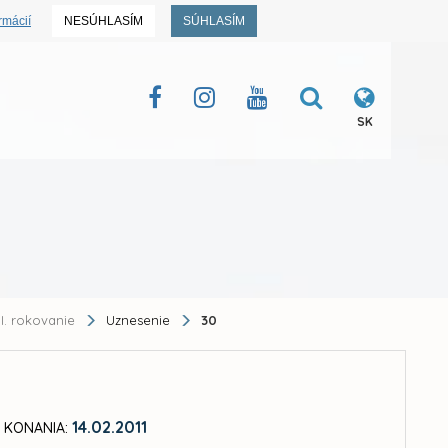
rmácií
NESÚHLASÍM
SÚHLASÍM
SK
II. rokovanie
Uznesenie
30
14.02.2011
 KONANIA: