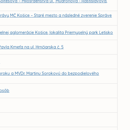
 Šoltésova – Milosrdenstva ul., Mudroňova - Rastislavova,
ávy MČ Košice – Staré mesto a následné zverenie Správe
ej aglomerácie Košice, lokalita Priemyselný park Letisko
Pavla Kmeťa na ul. Hrnčiarska č. 5
a
Soroku a MVDr. Martinu Sorokovú do bezpodielového
 osôb