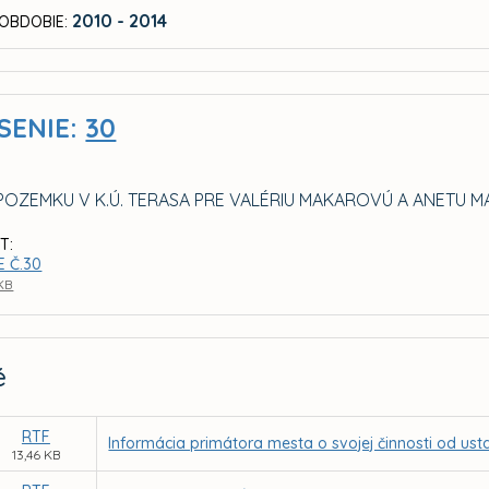
2010 - 2014
OBDOBIE:
SENIE:
30
POZEMKU V K.Ú. TERASA PRE VALÉRIU MAKAROVÚ A ANETU
T:
E Č.30
 KB
é
RTF
Informácia primátora mesta o svojej činnosti od u
13,46 KB