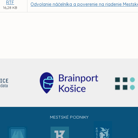
RTF
Odvolanie náčelníka a poverenie na riadenie Mestske
16,28 KB
MESTSKÉ PODNIKY