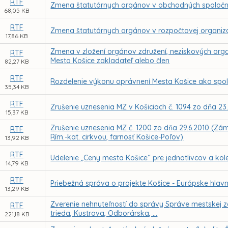
RTF
Zmena štatutárnych orgánov v obchodných spoločn
68,05 KB
RTF
Zmena štatutárnych orgánov v rozpočtovej organizác
17,86 KB
Zmena v zložení orgánov združení, neziskových orga
RTF
Mesto Košice zakladateľ alebo člen
82,27 KB
RTF
Rozdelenie výkonu oprávnení Mesta Košice ako spo
35,34 KB
RTF
Zrušenie uznesenia MZ v Košiciach č. 1094 zo dňa 23.
15,37 KB
Zrušenie uznesenia MZ č. 1200 zo dňa 29.6.2010 (Zá
RTF
Rím.-kat. cirkvou, farnosť Košice-Poľov)
13,92 KB
RTF
Udelenie „Ceny mesta Košice“ pre jednotlivcov a kole
14,79 KB
RTF
Priebežná správa o projekte Košice - Európske hlavné
13,29 KB
Zverenie nehnuteľností do správy Správe mestskej ze
RTF
trieda, Kustrova, Odborárska, ...
221,18 KB