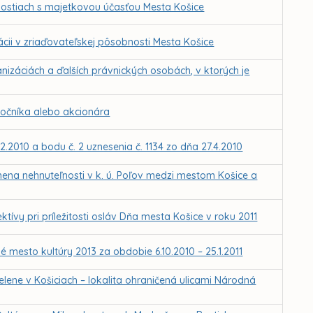
ostiach s majetkovou účasťou Mesta Košice
ii v zriaďovateľskej pôsobnosti Mesta Košice
nizáciách a ďalších právnických osobách, v ktorých je
ločníka alebo akcionára
2.2010 a bodu č. 2 uznesenia č. 1134 zo dňa 27.4.2010
mena nehnuteľnosti v k. ú. Poľov medzi mestom Košice a
ktívy pri príležitosti osláv Dňa mesta Košice v roku 2011
 mesto kultúry 2013 za obdobie 6.10.2010 – 25.1.2011
lene v Košiciach – lokalita ohraničená ulicami Národná