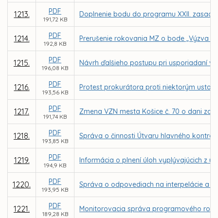
PDF
1213.
Doplnenie bodu do programu XXII. zasadnu
191,72 KB
PDF
1214.
Prerušenie rokovania MZ o bode „Výzva ob
192,8 KB
PDF
1215.
Návrh ďalšieho postupu pri usporiadaní vz
196,08 KB
PDF
1216.
Protest prokurátora proti niektorým usta
193,56 KB
PDF
1217.
Zmena VZN mesta Košice č. 70 o dani za už
191,74 KB
PDF
1218.
Správa o činnosti Útvaru hlavného kontrol
193,85 KB
PDF
1219.
Informácia o plnení úloh vyplývajúcich z u
194,9 KB
PDF
1220.
Správa o odpovediach na interpelácie a do
193,95 KB
PDF
1221.
Monitorovacia správa programového rozpo
189,28 KB