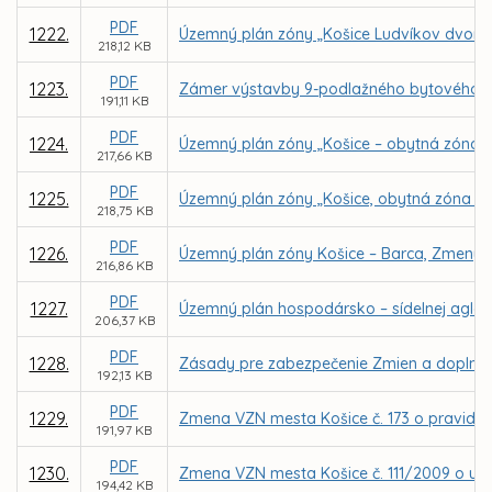
PDF
1222.
Územný plán zóny „Košice Ludvíkov dvor –
218,12 KB
PDF
1223.
Zámer výstavby 9-podlažného bytového dom
191,11 KB
PDF
1224.
Územný plán zóny „Košice – obytná zóna L
217,66 KB
PDF
1225.
Územný plán zóny „Košice, obytná zóna Na
218,75 KB
PDF
1226.
Územný plán zóny Košice – Barca, Zmeny 
216,86 KB
PDF
1227.
Územný plán hospodársko – sídelnej aglo
206,37 KB
PDF
1228.
Zásady pre zabezpečenie Zmien a doplnk
192,13 KB
PDF
1229.
Zmena VZN mesta Košice č. 173 o pravidlá
191,97 KB
PDF
1230.
Zmena VZN mesta Košice č. 111/2009 o určen
194,42 KB