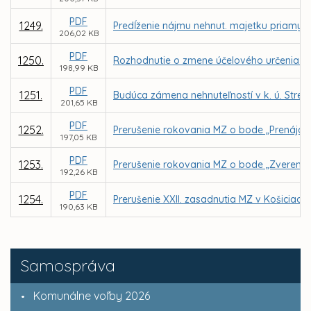
PDF
1249.
Predĺženie nájmu nehnut. majetku priamym
206,02 KB
PDF
1250.
Rozhodnutie o zmene účelového určenia ško
198,99 KB
PDF
1251.
Budúca zámena nehnuteľností v k. ú. Str
201,65 KB
PDF
1252.
Prerušenie rokovania MZ o bode „Prenájom 
197,05 KB
PDF
1253.
Prerušenie rokovania MZ o bode „Zverenie
192,26 KB
PDF
1254.
Prerušenie XXII. zasadnutia MZ v Košiciach
190,63 KB
Samospráva
Komunálne voľby 2026