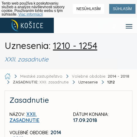
Tento web používa k poskytovaniu
služieb a analýze návštevnosti súbory
NESÚHLASÍM
SÚHLASÍM
cookie. Používaním tohto webu s tým
súhlasíte.
Viac informácií
Uznesenia:
1210 - 1254
XXII. zasadnutie
Mestské zastupiteľstvo
Volebné obdobie:
2014 - 2018
ZASADNUTIE:
XXII. zasadnutie
Uznesenie
1212
Zasadnutie
XXII.
NÁZOV:
DÁTUM KONANIA:
ZASADNUTIE
17.09.2018
2014
VOLEBNÉ OBDOBIE: