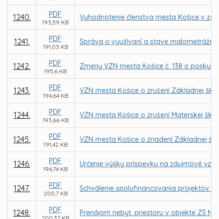
PDF
1240.
Vyhodnotenie členstva mesta Košice v zdru
193,59 KB
PDF
1241.
Správa o využívaní a stave malometrážnyc
191,03 KB
PDF
1242.
Zmeny VZN mesta Košice č. 138 o poskytnut
195,6 KB
PDF
1243.
VZN mesta Košice o zrušení Základnej školy
194,64 KB
PDF
1244.
VZN mesta Košice o zrušení Materskej škol
193,66 KB
PDF
1245.
VZN mesta Košice o zriadení Základnej ško
191,42 KB
PDF
1246.
Určenie výšky príspevku na záujmové vzd
194,74 KB
PDF
1247.
Schválenie spolufinancovania projektov Z
200,7 KB
PDF
1248.
Prenájom nebyt. priestoru v objekte ZŠ N
200,37 KB