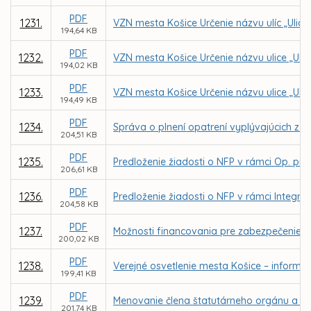
PDF
1231.
VZN mesta Košice Určenie názvu ulíc „Ulica
194,64 KB
PDF
1232.
VZN mesta Košice Určenie názvu ulice „Uli
194,02 KB
PDF
1233.
VZN mesta Košice Určenie názvu ulice „Ulic
194,49 KB
PDF
1234.
Správa o plnení opatrení vyplývajúcich z k
204,51 KB
PDF
1235.
Predloženie žiadosti o NFP v rámci Op. pro
206,61 KB
PDF
1236.
Predloženie žiadosti o NFP v rámci Integrov
204,58 KB
PDF
1237.
Možnosti financovania pre zabezpečenie 
200,02 KB
PDF
1238.
Verejné osvetlenie mesta Košice – inform
199,41 KB
PDF
1239.
Menovanie člena štatutárneho orgánu a čle
201,74 KB