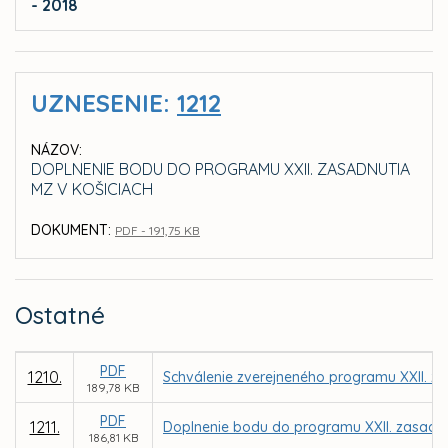
- 2018
UZNESENIE:
1212
NÁZOV:
DOPLNENIE BODU DO PROGRAMU XXII. ZASADNUTIA
MZ V KOŠICIACH
DOKUMENT:
PDF - 191,75 KB
Ostatné
PDF
1210.
Schválenie zverejneného programu XXII. za
189,78 KB
PDF
1211.
Doplnenie bodu do programu XXII. zasadnu
186,81 KB