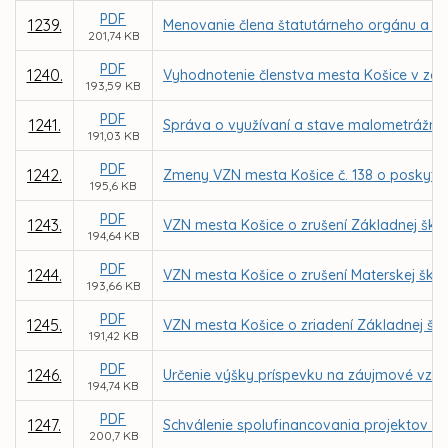
PDF
1239.
Menovanie člena štatutárneho orgánu a čle
201,74 KB
PDF
1240.
Vyhodnotenie členstva mesta Košice v zdru
193,59 KB
PDF
1241.
Správa o využívaní a stave malometrážnyc
191,03 KB
PDF
1242.
Zmeny VZN mesta Košice č. 138 o poskytnut
195,6 KB
PDF
1243.
VZN mesta Košice o zrušení Základnej školy
194,64 KB
PDF
1244.
VZN mesta Košice o zrušení Materskej škol
193,66 KB
PDF
1245.
VZN mesta Košice o zriadení Základnej ško
191,42 KB
PDF
1246.
Určenie výšky príspevku na záujmové vzd
194,74 KB
PDF
1247.
Schválenie spolufinancovania projektov Z
200,7 KB