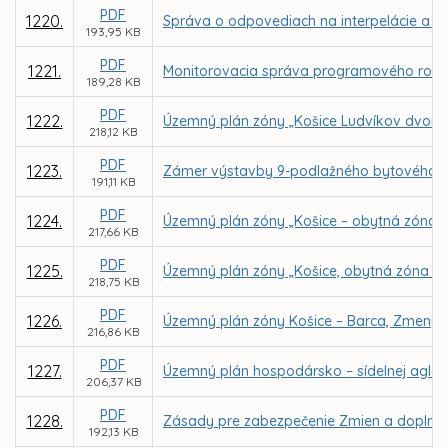
PDF
1220.
Správa o odpovediach na interpelácie a do
193,95 KB
PDF
1221.
Monitorovacia správa programového rozpo
189,28 KB
PDF
1222.
Územný plán zóny „Košice Ludvíkov dvor –
218,12 KB
PDF
1223.
Zámer výstavby 9-podlažného bytového dom
191,11 KB
PDF
1224.
Územný plán zóny „Košice – obytná zóna L
217,66 KB
PDF
1225.
Územný plán zóny „Košice, obytná zóna Na
218,75 KB
PDF
1226.
Územný plán zóny Košice – Barca, Zmeny 
216,86 KB
PDF
1227.
Územný plán hospodársko – sídelnej aglo
206,37 KB
PDF
1228.
Zásady pre zabezpečenie Zmien a doplnk
192,13 KB