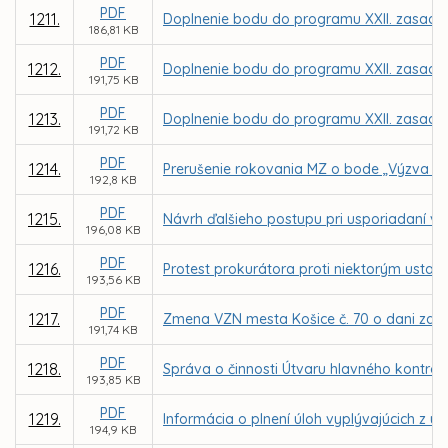
PDF
1211.
Doplnenie bodu do programu XXII. zasadnu
186,81 KB
PDF
1212.
Doplnenie bodu do programu XXII. zasadnu
191,75 KB
PDF
1213.
Doplnenie bodu do programu XXII. zasadnu
191,72 KB
PDF
1214.
Prerušenie rokovania MZ o bode „Výzva ob
192,8 KB
PDF
1215.
Návrh ďalšieho postupu pri usporiadaní vz
196,08 KB
PDF
1216.
Protest prokurátora proti niektorým usta
193,56 KB
PDF
1217.
Zmena VZN mesta Košice č. 70 o dani za už
191,74 KB
PDF
1218.
Správa o činnosti Útvaru hlavného kontrol
193,85 KB
PDF
1219.
Informácia o plnení úloh vyplývajúcich z u
194,9 KB