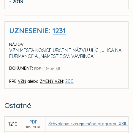
- 2018
UZNESENIE:
1231
NÁZOV:
VZN MESTA KOŠICE URČENIE NÁZVU ULÍC „ULICA NA
FURMANCI“ A „NÁMESTIE SV. VAVRINCA“
DOKUMENT:
PDF - 194,64 KB
200
PRE
VZN
alebo
ZMENY VZN
:
Ostatné
PDF
1210.
Schválenie zverejneného programu XXII. za
189,78 KB