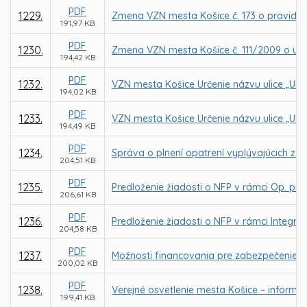
PDF
1229.
Zmena VZN mesta Košice č. 173 o pravidlá
191,97 KB
PDF
1230.
Zmena VZN mesta Košice č. 111/2009 o určen
194,42 KB
PDF
1232.
VZN mesta Košice Určenie názvu ulice „Uli
194,02 KB
PDF
1233.
VZN mesta Košice Určenie názvu ulice „Ulic
194,49 KB
PDF
1234.
Správa o plnení opatrení vyplývajúcich z k
204,51 KB
PDF
1235.
Predloženie žiadosti o NFP v rámci Op. pro
206,61 KB
PDF
1236.
Predloženie žiadosti o NFP v rámci Integrov
204,58 KB
PDF
1237.
Možnosti financovania pre zabezpečenie 
200,02 KB
PDF
1238.
Verejné osvetlenie mesta Košice – inform
199,41 KB