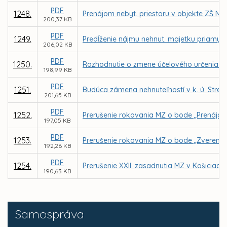
PDF
1248.
Prenájom nebyt. priestoru v objekte ZŠ N
200,37 KB
PDF
1249.
Predĺženie nájmu nehnut. majetku priamym
206,02 KB
PDF
1250.
Rozhodnutie o zmene účelového určenia ško
198,99 KB
PDF
1251.
Budúca zámena nehnuteľností v k. ú. Str
201,65 KB
PDF
1252.
Prerušenie rokovania MZ o bode „Prenájom 
197,05 KB
PDF
1253.
Prerušenie rokovania MZ o bode „Zverenie
192,26 KB
PDF
1254.
Prerušenie XXII. zasadnutia MZ v Košiciach
190,63 KB
Samospráva