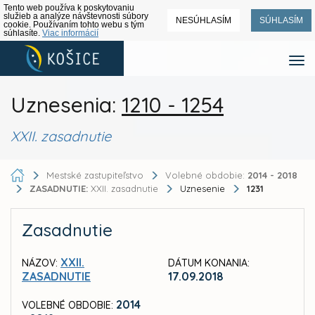
Tento web používa k poskytovaniu
služieb a analýze návštevnosti súbory
NESÚHLASÍM
SÚHLASÍM
cookie. Používaním tohto webu s tým
súhlasíte.
Viac informácií
Uznesenia:
1210 - 1254
XXII. zasadnutie
Mestské zastupiteľstvo
Volebné obdobie:
2014 - 2018
ZASADNUTIE:
XXII. zasadnutie
Uznesenie
1231
Zasadnutie
XXII.
NÁZOV:
DÁTUM KONANIA:
ZASADNUTIE
17.09.2018
2014
VOLEBNÉ OBDOBIE: