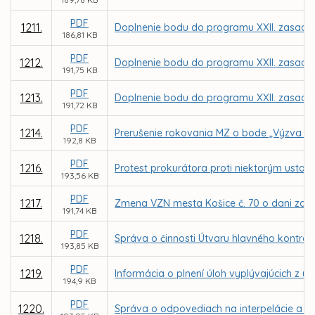
PDF
1211.
Doplnenie bodu do programu XXII. zasadnu
186,81 KB
PDF
1212.
Doplnenie bodu do programu XXII. zasadnu
191,75 KB
PDF
1213.
Doplnenie bodu do programu XXII. zasadnu
191,72 KB
PDF
1214.
Prerušenie rokovania MZ o bode „Výzva ob
192,8 KB
PDF
1216.
Protest prokurátora proti niektorým usta
193,56 KB
PDF
1217.
Zmena VZN mesta Košice č. 70 o dani za už
191,74 KB
PDF
1218.
Správa o činnosti Útvaru hlavného kontrol
193,85 KB
PDF
1219.
Informácia o plnení úloh vyplývajúcich z u
194,9 KB
PDF
1220.
Správa o odpovediach na interpelácie a do