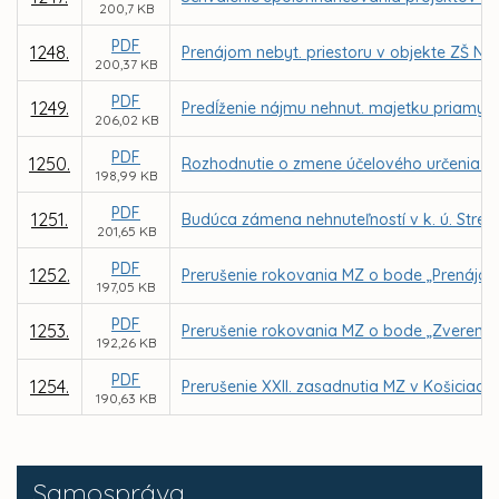
200,7 KB
PDF
1248.
Prenájom nebyt. priestoru v objekte ZŠ N
200,37 KB
PDF
1249.
Predĺženie nájmu nehnut. majetku priamym
206,02 KB
PDF
1250.
Rozhodnutie o zmene účelového určenia ško
198,99 KB
PDF
1251.
Budúca zámena nehnuteľností v k. ú. Str
201,65 KB
PDF
1252.
Prerušenie rokovania MZ o bode „Prenájom 
197,05 KB
PDF
1253.
Prerušenie rokovania MZ o bode „Zverenie
192,26 KB
PDF
1254.
Prerušenie XXII. zasadnutia MZ v Košiciach
190,63 KB
Samospráva