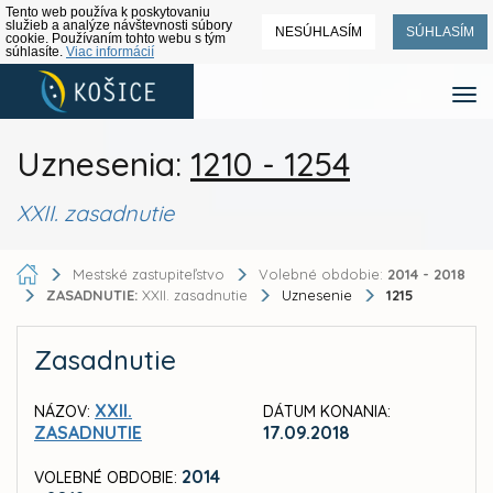
Tento web používa k poskytovaniu
služieb a analýze návštevnosti súbory
NESÚHLASÍM
SÚHLASÍM
cookie. Používaním tohto webu s tým
súhlasíte.
Viac informácií
Uznesenia:
1210 - 1254
XXII. zasadnutie
Mestské zastupiteľstvo
Volebné obdobie:
2014 - 2018
ZASADNUTIE:
XXII. zasadnutie
Uznesenie
1215
Zasadnutie
XXII.
NÁZOV:
DÁTUM KONANIA:
ZASADNUTIE
17.09.2018
2014
VOLEBNÉ OBDOBIE: