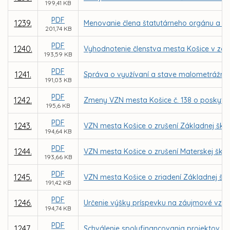
199,41 KB
PDF
1239.
Menovanie člena štatutárneho orgánu a čle
201,74 KB
PDF
1240.
Vyhodnotenie členstva mesta Košice v zdru
193,59 KB
PDF
1241.
Správa o využívaní a stave malometrážnyc
191,03 KB
PDF
1242.
Zmeny VZN mesta Košice č. 138 o poskytnut
195,6 KB
PDF
1243.
VZN mesta Košice o zrušení Základnej školy
194,64 KB
PDF
1244.
VZN mesta Košice o zrušení Materskej škol
193,66 KB
PDF
1245.
VZN mesta Košice o zriadení Základnej ško
191,42 KB
PDF
1246.
Určenie výšky príspevku na záujmové vzd
194,74 KB
PDF
1247.
Schválenie spolufinancovania projektov Z