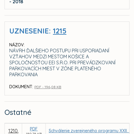
- 2018
UZNESENIE:
1215
NÁZOV:
NÁVRH ĎALŠIEHO POSTUPU PRI USPORIADANÍ
VZŤAHOV MEDZI MESTOM KOŠICE A
SPOLOČNOSŤOU EEI S.R.O. PRI PREVÁDZKOVANÍ
PARKOVACÍCH MIEST V ZÓNE PLATENÉHO
PARKOVANIA
DOKUMENT:
PDF - 196,08 KB
Ostatné
PDF
1210.
Schválenie zverejneného programu XXII. za
189,78 KB