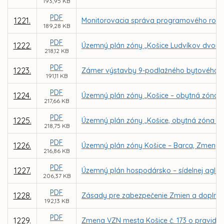
193,95 KB
PDF
1221.
Monitorovacia správa programového rozpo
189,28 KB
PDF
1222.
Územný plán zóny „Košice Ludvíkov dvor –
218,12 KB
PDF
1223.
Zámer výstavby 9-podlažného bytového dom
191,11 KB
PDF
1224.
Územný plán zóny „Košice – obytná zóna L
217,66 KB
PDF
1225.
Územný plán zóny „Košice, obytná zóna Na
218,75 KB
PDF
1226.
Územný plán zóny Košice – Barca, Zmeny 
216,86 KB
PDF
1227.
Územný plán hospodársko – sídelnej aglo
206,37 KB
PDF
1228.
Zásady pre zabezpečenie Zmien a doplnk
192,13 KB
PDF
1229.
Zmena VZN mesta Košice č. 173 o pravidlá