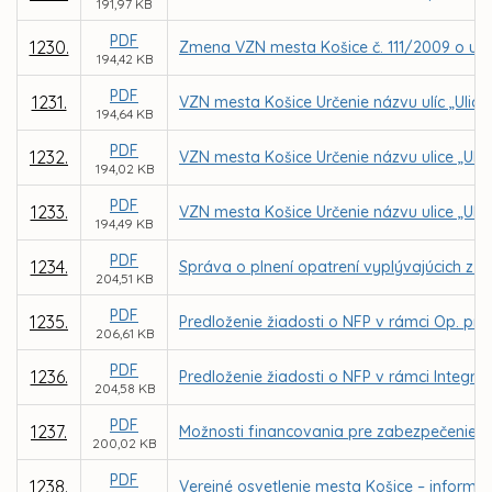
191,97 KB
PDF
1230.
Zmena VZN mesta Košice č. 111/2009 o určen
194,42 KB
PDF
1231.
VZN mesta Košice Určenie názvu ulíc „Ulica
194,64 KB
PDF
1232.
VZN mesta Košice Určenie názvu ulice „Uli
194,02 KB
PDF
1233.
VZN mesta Košice Určenie názvu ulice „Ulic
194,49 KB
PDF
1234.
Správa o plnení opatrení vyplývajúcich z k
204,51 KB
PDF
1235.
Predloženie žiadosti o NFP v rámci Op. pro
206,61 KB
PDF
1236.
Predloženie žiadosti o NFP v rámci Integrov
204,58 KB
PDF
1237.
Možnosti financovania pre zabezpečenie 
200,02 KB
PDF
1238.
Verejné osvetlenie mesta Košice – inform