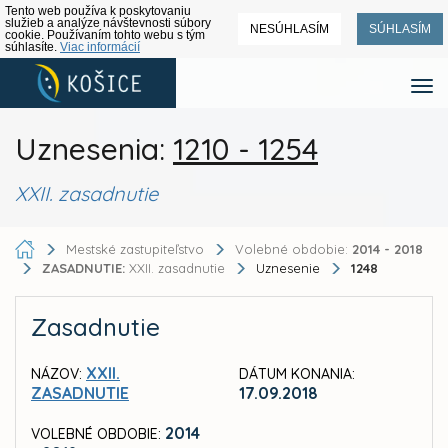
Tento web používa k poskytovaniu
služieb a analýze návštevnosti súbory
NESÚHLASÍM
SÚHLASÍM
cookie. Používaním tohto webu s tým
súhlasíte.
Viac informácií
Uznesenia:
1210 - 1254
XXII. zasadnutie
Mestské zastupiteľstvo
Volebné obdobie:
2014 - 2018
ZASADNUTIE:
XXII. zasadnutie
Uznesenie
1248
Zasadnutie
XXII.
NÁZOV:
DÁTUM KONANIA:
ZASADNUTIE
17.09.2018
2014
VOLEBNÉ OBDOBIE: