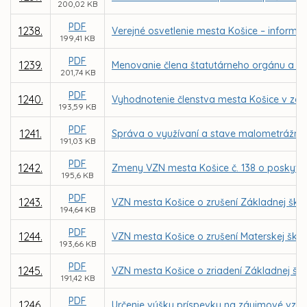
200,02 KB
PDF
1238.
Verejné osvetlenie mesta Košice – inform
199,41 KB
PDF
1239.
Menovanie člena štatutárneho orgánu a čle
201,74 KB
PDF
1240.
Vyhodnotenie členstva mesta Košice v zdru
193,59 KB
PDF
1241.
Správa o využívaní a stave malometrážnyc
191,03 KB
PDF
1242.
Zmeny VZN mesta Košice č. 138 o poskytnut
195,6 KB
PDF
1243.
VZN mesta Košice o zrušení Základnej školy
194,64 KB
PDF
1244.
VZN mesta Košice o zrušení Materskej škol
193,66 KB
PDF
1245.
VZN mesta Košice o zriadení Základnej ško
191,42 KB
PDF
1246.
Určenie výšky príspevku na záujmové vzd