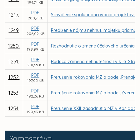
194,74 KB
PDF
1247.
Schválenie spolufinancovania projektov Z
200,7 KB
PDF
1249.
Predĺženie nájmu nehnut. majetku priamym
206,02 KB
PDF
1250.
Rozhodnutie o zmene účelového určenia ško
198,99 KB
PDF
1251.
Budúca zámena nehnuteľností v k. ú. Str
201,65 KB
PDF
1252.
Prerušenie rokovania MZ o bode „Prenájom 
197,05 KB
PDF
1253.
Prerušenie rokovania MZ o bode „Zverenie
192,26 KB
PDF
1254.
Prerušenie XXII. zasadnutia MZ v Košiciach
190,63 KB
Samospráva