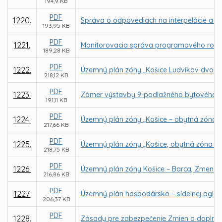
194,9 KB
PDF
1220.
Správa o odpovediach na interpelácie a do
193,95 KB
PDF
1221.
Monitorovacia správa programového rozpo
189,28 KB
PDF
1222.
Územný plán zóny „Košice Ludvíkov dvor –
218,12 KB
PDF
1223.
Zámer výstavby 9-podlažného bytového dom
191,11 KB
PDF
1224.
Územný plán zóny „Košice – obytná zóna L
217,66 KB
PDF
1225.
Územný plán zóny „Košice, obytná zóna Na
218,75 KB
PDF
1226.
Územný plán zóny Košice – Barca, Zmeny 
216,86 KB
PDF
1227.
Územný plán hospodársko – sídelnej aglo
206,37 KB
PDF
1228.
Zásady pre zabezpečenie Zmien a doplnk