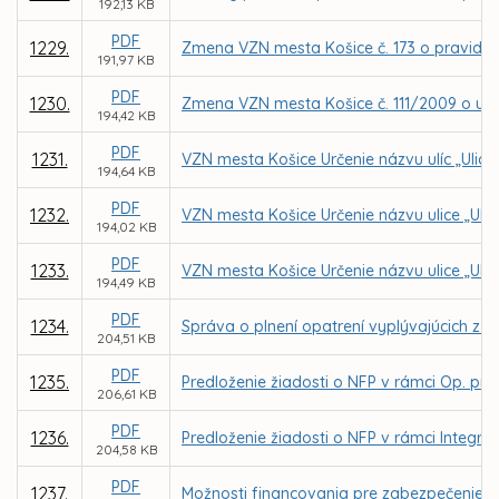
192,13 KB
PDF
1229.
Zmena VZN mesta Košice č. 173 o pravidlá
191,97 KB
PDF
1230.
Zmena VZN mesta Košice č. 111/2009 o určen
194,42 KB
PDF
1231.
VZN mesta Košice Určenie názvu ulíc „Ulica
194,64 KB
PDF
1232.
VZN mesta Košice Určenie názvu ulice „Uli
194,02 KB
PDF
1233.
VZN mesta Košice Určenie názvu ulice „Ulic
194,49 KB
PDF
1234.
Správa o plnení opatrení vyplývajúcich z k
204,51 KB
PDF
1235.
Predloženie žiadosti o NFP v rámci Op. pro
206,61 KB
PDF
1236.
Predloženie žiadosti o NFP v rámci Integrov
204,58 KB
PDF
1237.
Možnosti financovania pre zabezpečenie 