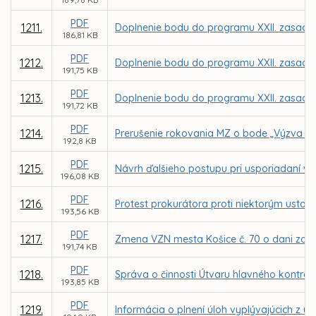
PDF
1211.
Doplnenie bodu do programu XXII. zasadnu
186,81 KB
PDF
1212.
Doplnenie bodu do programu XXII. zasadnu
191,75 KB
PDF
1213.
Doplnenie bodu do programu XXII. zasadnu
191,72 KB
PDF
1214.
Prerušenie rokovania MZ o bode „Výzva ob
192,8 KB
PDF
1215.
Návrh ďalšieho postupu pri usporiadaní vz
196,08 KB
PDF
1216.
Protest prokurátora proti niektorým usta
193,56 KB
PDF
1217.
Zmena VZN mesta Košice č. 70 o dani za už
191,74 KB
PDF
1218.
Správa o činnosti Útvaru hlavného kontrol
193,85 KB
PDF
1219.
Informácia o plnení úloh vyplývajúcich z u