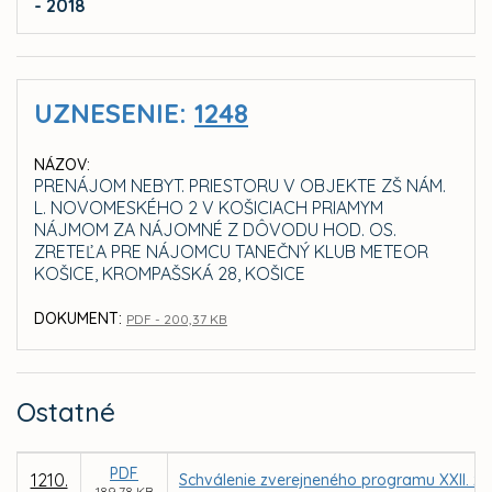
- 2018
UZNESENIE:
1248
NÁZOV:
PRENÁJOM NEBYT. PRIESTORU V OBJEKTE ZŠ NÁM.
L. NOVOMESKÉHO 2 V KOŠICIACH PRIAMYM
NÁJMOM ZA NÁJOMNÉ Z DÔVODU HOD. OS.
ZRETEĽA PRE NÁJOMCU TANEČNÝ KLUB METEOR
KOŠICE, KROMPAŠSKÁ 28, KOŠICE
DOKUMENT:
PDF - 200,37 KB
Ostatné
PDF
1210.
Schválenie zverejneného programu XXII. za
189,78 KB