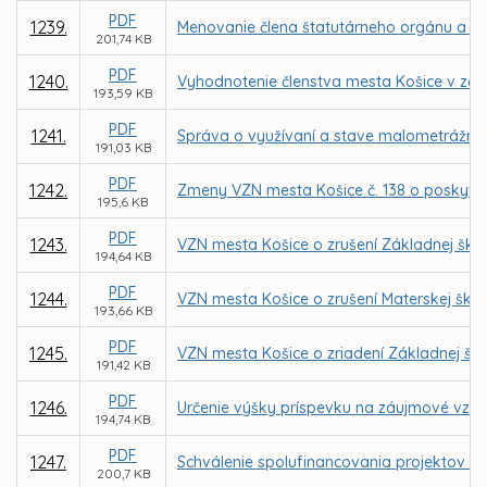
PDF
1239.
Menovanie člena štatutárneho orgánu a čle
201,74 KB
PDF
1240.
Vyhodnotenie členstva mesta Košice v zdru
193,59 KB
PDF
1241.
Správa o využívaní a stave malometrážnyc
191,03 KB
PDF
1242.
Zmeny VZN mesta Košice č. 138 o poskytnut
195,6 KB
PDF
1243.
VZN mesta Košice o zrušení Základnej školy
194,64 KB
PDF
1244.
VZN mesta Košice o zrušení Materskej škol
193,66 KB
PDF
1245.
VZN mesta Košice o zriadení Základnej ško
191,42 KB
PDF
1246.
Určenie výšky príspevku na záujmové vzd
194,74 KB
PDF
1247.
Schválenie spolufinancovania projektov Z
200,7 KB