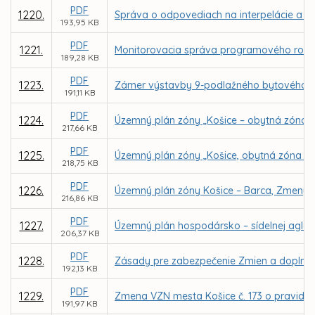
PDF
1220.
Správa o odpovediach na interpelácie a do
193,95 KB
PDF
1221.
Monitorovacia správa programového rozpo
189,28 KB
PDF
1223.
Zámer výstavby 9-podlažného bytového dom
191,11 KB
PDF
1224.
Územný plán zóny „Košice – obytná zóna L
217,66 KB
PDF
1225.
Územný plán zóny „Košice, obytná zóna Na
218,75 KB
PDF
1226.
Územný plán zóny Košice – Barca, Zmeny 
216,86 KB
PDF
1227.
Územný plán hospodársko – sídelnej aglo
206,37 KB
PDF
1228.
Zásady pre zabezpečenie Zmien a doplnk
192,13 KB
PDF
1229.
Zmena VZN mesta Košice č. 173 o pravidlá
191,97 KB