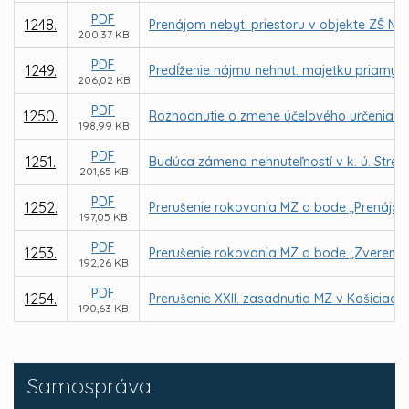
PDF
1248.
Prenájom nebyt. priestoru v objekte ZŠ N
200,37 KB
PDF
1249.
Predĺženie nájmu nehnut. majetku priamym
206,02 KB
PDF
1250.
Rozhodnutie o zmene účelového určenia ško
198,99 KB
PDF
1251.
Budúca zámena nehnuteľností v k. ú. Str
201,65 KB
PDF
1252.
Prerušenie rokovania MZ o bode „Prenájom 
197,05 KB
PDF
1253.
Prerušenie rokovania MZ o bode „Zverenie
192,26 KB
PDF
1254.
Prerušenie XXII. zasadnutia MZ v Košiciach
190,63 KB
Samospráva