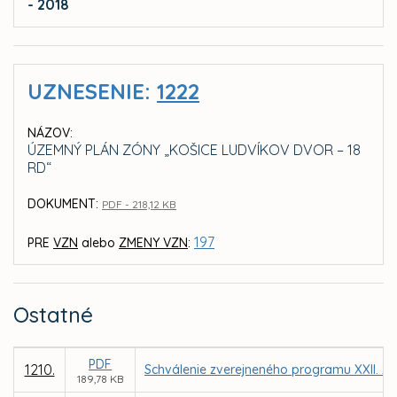
- 2018
UZNESENIE:
1222
NÁZOV:
ÚZEMNÝ PLÁN ZÓNY „KOŠICE LUDVÍKOV DVOR – 18
RD“
DOKUMENT:
PDF - 218,12 KB
197
PRE
VZN
alebo
ZMENY VZN
:
Ostatné
PDF
1210.
Schválenie zverejneného programu XXII. za
189,78 KB