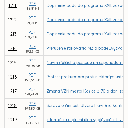
PDF
1211.
Doplnenie bodu do programu XXII. zasadnu
186,81 KB
PDF
1212.
Doplnenie bodu do programu XXII. zasadnu
191,75 KB
PDF
1213.
Doplnenie bodu do programu XXII. zasadnu
191,72 KB
PDF
1214.
Prerušenie rokovania MZ o bode „Výzva ob
192,8 KB
PDF
1215.
Návrh ďalšieho postupu pri usporiadaní vz
196,08 KB
PDF
1216.
Protest prokurátora proti niektorým usta
193,56 KB
PDF
1217.
Zmena VZN mesta Košice č. 70 o dani za už
191,74 KB
PDF
1218.
Správa o činnosti Útvaru hlavného kontrol
193,85 KB
PDF
1219.
Informácia o plnení úloh vyplývajúcich z u
194,9 KB