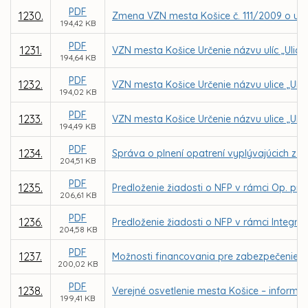
PDF
1230.
Zmena VZN mesta Košice č. 111/2009 o určen
194,42 KB
PDF
1231.
VZN mesta Košice Určenie názvu ulíc „Ulica
194,64 KB
PDF
1232.
VZN mesta Košice Určenie názvu ulice „Uli
194,02 KB
PDF
1233.
VZN mesta Košice Určenie názvu ulice „Ulic
194,49 KB
PDF
1234.
Správa o plnení opatrení vyplývajúcich z k
204,51 KB
PDF
1235.
Predloženie žiadosti o NFP v rámci Op. pro
206,61 KB
PDF
1236.
Predloženie žiadosti o NFP v rámci Integrov
204,58 KB
PDF
1237.
Možnosti financovania pre zabezpečenie 
200,02 KB
PDF
1238.
Verejné osvetlenie mesta Košice – inform
199,41 KB