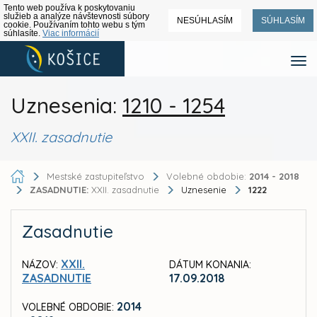
Tento web používa k poskytovaniu
služieb a analýze návštevnosti súbory
NESÚHLASÍM
SÚHLASÍM
cookie. Používaním tohto webu s tým
súhlasíte.
Viac informácií
Uznesenia:
1210 - 1254
XXII. zasadnutie
Mestské zastupiteľstvo
Volebné obdobie:
2014 - 2018
ZASADNUTIE:
XXII. zasadnutie
Uznesenie
1222
Zasadnutie
XXII.
NÁZOV:
DÁTUM KONANIA:
ZASADNUTIE
17.09.2018
2014
VOLEBNÉ OBDOBIE: