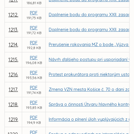
186,81 KB
PDF
1212.
Doplnenie bodu do programu XXII. zasadnu
191,75 KB
PDF
1213.
Doplnenie bodu do programu XXII. zasadnu
191,72 KB
PDF
1214.
Prerušenie rokovania MZ o bode „Výzva ob
192,8 KB
PDF
1215.
Návrh ďalšieho postupu pri usporiadaní vz
196,08 KB
PDF
1216.
Protest prokurátora proti niektorým usta
193,56 KB
PDF
1217.
Zmena VZN mesta Košice č. 70 o dani za už
191,74 KB
PDF
1218.
Správa o činnosti Útvaru hlavného kontrol
193,85 KB
PDF
1219.
Informácia o plnení úloh vyplývajúcich z u
194,9 KB
PDF