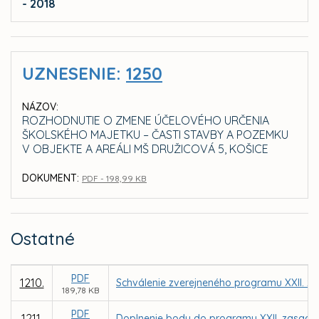
- 2018
UZNESENIE:
1250
NÁZOV:
ROZHODNUTIE O ZMENE ÚČELOVÉHO URČENIA
ŠKOLSKÉHO MAJETKU – ČASTI STAVBY A POZEMKU
V OBJEKTE A AREÁLI MŠ DRUŽICOVÁ 5, KOŠICE
DOKUMENT:
PDF - 198,99 KB
Ostatné
PDF
1210.
Schválenie zverejneného programu XXII. za
189,78 KB
PDF
1211.
Doplnenie bodu do programu XXII. zasadnu