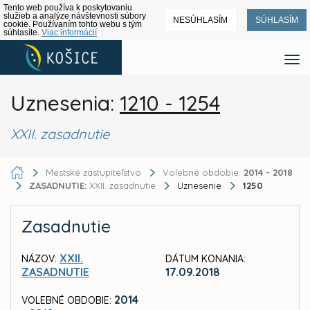
Tento web používa k poskytovaniu
služieb a analýze návštevnosti súbory
NESÚHLASÍM
SÚHLASÍM
cookie. Používaním tohto webu s tým
súhlasíte.
Viac informácií
Uznesenia:
1210 - 1254
XXII. zasadnutie
Mestské zastupiteľstvo
Volebné obdobie:
2014 - 2018
ZASADNUTIE:
XXII. zasadnutie
Uznesenie
1250
Zasadnutie
XXII.
NÁZOV:
DÁTUM KONANIA:
ZASADNUTIE
17.09.2018
2014
VOLEBNÉ OBDOBIE: