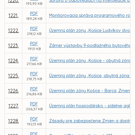
1220.
Správa o odpovediach na interpelácie a do
193,95 KB
PDF
1221.
Monitorovacia správa programového rozpo
189,28 KB
PDF
1222.
Územný plán zóny „Košice Ludvíkov dvor –
218,12 KB
PDF
1223.
Zámer výstavby 9-podlažného bytového dom
191,11 KB
PDF
1224.
Územný plán zóny „Košice – obytná zóna L
217,66 KB
PDF
1225.
Územný plán zóny „Košice, obytná zóna Na
218,75 KB
PDF
1226.
Územný plán zóny Košice – Barca, Zmeny 
216,86 KB
PDF
1227.
Územný plán hospodársko – sídelnej aglo
206,37 KB
PDF
1228.
Zásady pre zabezpečenie Zmien a doplnk
192,13 KB
PDF