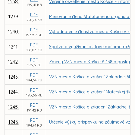
1238.
Verejné osvetlenie mesta Košice – inform
199,41 KB
PDF
1239.
Menovanie člena štatutárneho orgánu a čle
201,74 KB
PDF
1240.
Vyhodnotenie členstva mesta Košice v zdru
193,59 KB
PDF
1241.
Správa o využívaní a stave malometrážnyc
191,03 KB
PDF
1242.
Zmeny VZN mesta Košice č. 138 o poskytnut
195,6 KB
PDF
1243.
VZN mesta Košice o zrušení Základnej školy
194,64 KB
PDF
1244.
VZN mesta Košice o zrušení Materskej škol
193,66 KB
PDF
1245.
VZN mesta Košice o zriadení Základnej ško
191,42 KB
PDF
1246.
Určenie výšky príspevku na záujmové vzd
194,74 KB