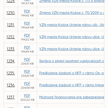
1229.
Zmena VZN mesta Košice č. 173 o pravidlá
191,97 KB
PDF
1230.
Zmena VZN mesta Košice č. 111/2009 o určen
194,42 KB
PDF
1231.
VZN mesta Košice Určenie názvu ulíc „Ulica
194,64 KB
PDF
1232.
VZN mesta Košice Určenie názvu ulice „Uli
194,02 KB
PDF
1233.
VZN mesta Košice Určenie názvu ulice „Ulic
194,49 KB
PDF
1234.
Správa o plnení opatrení vyplývajúcich z k
204,51 KB
PDF
1235.
Predloženie žiadosti o NFP v rámci Op. pro
206,61 KB
PDF
1236.
Predloženie žiadosti o NFP v rámci Integrov
204,58 KB
PDF
1237.
Možnosti financovania pre zabezpečenie 
200,02 KB
PDF