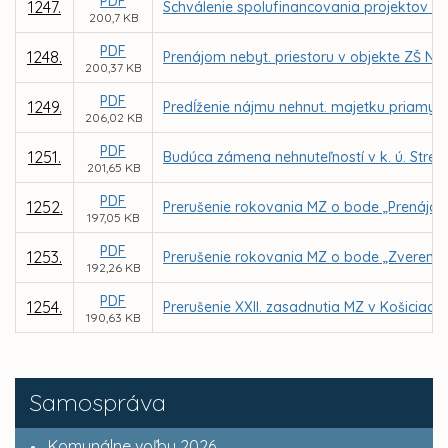
PDF
1247.
Schválenie spolufinancovania projektov Z
200,7 KB
PDF
1248.
Prenájom nebyt. priestoru v objekte ZŠ N
200,37 KB
PDF
1249.
Predĺženie nájmu nehnut. majetku priamym
206,02 KB
PDF
1251.
Budúca zámena nehnuteľností v k. ú. Str
201,65 KB
PDF
1252.
Prerušenie rokovania MZ o bode „Prenájom 
197,05 KB
PDF
1253.
Prerušenie rokovania MZ o bode „Zverenie
192,26 KB
PDF
1254.
Prerušenie XXII. zasadnutia MZ v Košiciach
190,63 KB
Samospráva
Komunálne voľby 2026