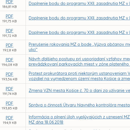
PDF
Doplnenie bodu do programu XXII. zasadnutia MZ v 
186,81 KB
PDF
Doplnenie bodu do programu XXII. zasadnutia MZ v 
191,75 KB
PDF
Doplnenie bodu do programu XXII. zasadnutia MZ v 
191,72 KB
Prerušenie rokovania MZ o bode „Výzva občanov me
PDF
ulici“
192,8 KB
Návrh ďalšieho postupu pri usporiadaní vzťahov medz
PDF
prevádzkovaní parkovacích miest v zóne plateného
196,08 KB
Protest prokurátora proti niektorým ustanoveniam 
PDF
vozidiel na vymedzenom území mesta Košice a zmen
193,56 KB
PDF
Zmena VZN mesta Košice č. 70 o dani za užívanie ve
191,74 KB
PDF
Správa o činnosti Útvaru hlavného kontrolóra mesta
193,85 KB
Informácia o plnení úloh vyplývajúcich z uznesení M
PDF
MZ dňa 18.06.2018
194,9 KB