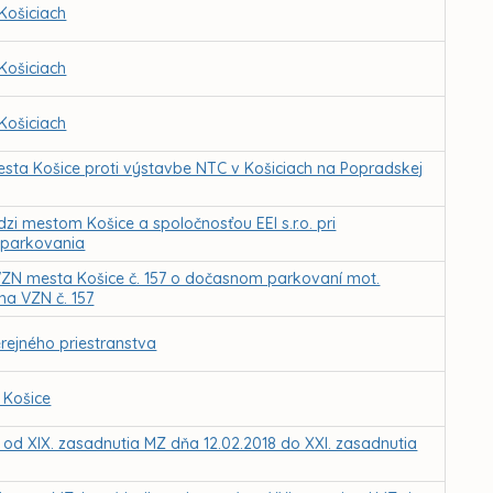
Košiciach
Košiciach
Košiciach
sta Košice proti výstavbe NTC v Košiciach na Popradskej
i mestom Košice a spoločnosťou EEI s.r.o. pri
 parkovania
VZN mesta Košice č. 157 o dočasnom parkovaní mot.
a VZN č. 157
rejného priestranstva
 Košice
Z od XIX. zasadnutia MZ dňa 12.02.2018 do XXI. zasadnutia