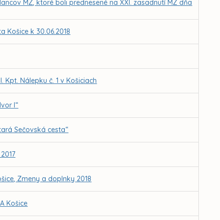
lancov MZ, ktoré boli prednesené na XXI. zasadnutí MZ dňa
 Košice k 30.06.2018
Kpt. Nálepku č. 1 v Košiciach
vor I“
tará Sečovská cesta“
 2017
ošice, Zmeny a doplnky 2018
A Košice