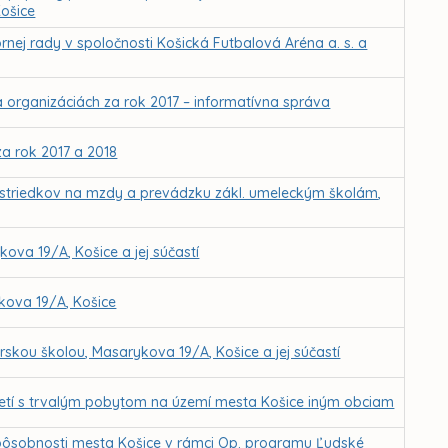
ošice
nej rady v spoločnosti Košická Futbalová Aréna a. s. a
 organizáciách za rok 2017 – informatívna správa
a rok 2017 a 2018
rostriedkov na mzdy a prevádzku zákl. umeleckým školám,
ova 19/A, Košice a jej súčastí
kova 19/A, Košice
skou školou, Masarykova 19/A, Košice a jej súčastí
detí s trvalým pobytom na území mesta Košice iným obciam
. pôsobnosti mesta Košice v rámci Op. programu Ľudské