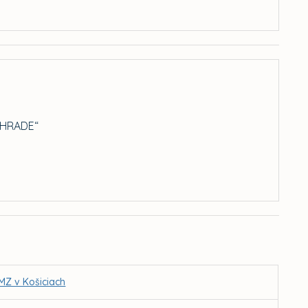
ÁHRADE“
MZ v Košiciach