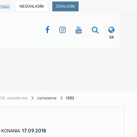
rmácií
NESÚHLASÍM
SÚHLASÍM
SK
XII. zasadnutie
Uznesenie
1232
17.09.2018
 KONANIA: