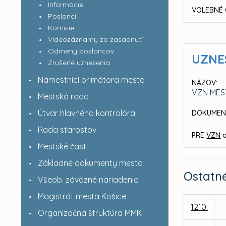
Informácie
VOLEBNÉ 
Poslanci
Komisie
Videozáznamy zo zasadnutí
Odmeny poslancov
UZNE
Zrušené uznesenia
Námestníci primátora mesta
NÁZOV:
VZN MES
Mestská rada
Útvar hlavného kontrolóra
DOKUMEN
Rada starostov
PRE
VZN
a
Mestské časti
Základné dokumenty mesta
Ostatn
Všeob. záväzné nariadenia
Magistrát mesta Košice
1210.
Organizačná štruktúra MMK