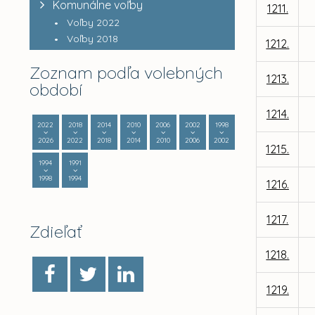
Komunálne voľby
1211.
Voľby 2022
Voľby 2018
1212.
Zoznam podľa volebných
1213.
období
1214.
2022
2018
2014
2010
2006
2002
1998
2026
2022
2018
2014
2010
2006
2002
1215.
1994
1991
1998
1994
1216.
1217.
Zdieľať
1218.
1219.