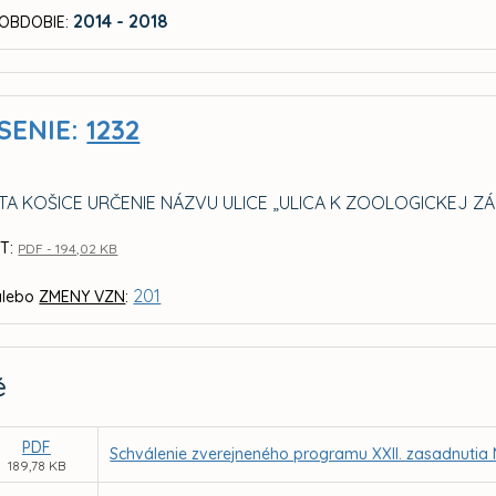
2014 - 2018
OBDOBIE:
SENIE:
1232
TA KOŠICE URČENIE NÁZVU ULICE „ULICA K ZOOLOGICKEJ Z
T:
PDF - 194,02 KB
201
lebo
ZMENY VZN
:
é
PDF
Schválenie zverejneného programu XXII. zasadnutia 
189,78 KB