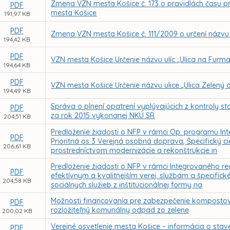
Zmena VZN mesta Košice č. 173 o pravidlách času p
PDF
mesta Košice
191,97 KB
PDF
Zmena VZN mesta Košice č. 111/2009 o určení názvu u
194,42 KB
PDF
VZN mesta Košice Určenie názvu ulíc „Ulica na Furma
194,64 KB
PDF
VZN mesta Košice Určenie názvu ulice „Ulica Zelený 
194,49 KB
Správa o plnení opatrení vyplývajúcich z kontroly sta
PDF
za rok 2015 vykonanej NKÚ SR
204,51 KB
Predloženie žiadosti o NFP v rámci Op. programu Int
PDF
Prioritná os 3 Verejná osobná doprava, Špecifický ci
206,61 KB
prostredníctvom modernizácie a rekonštrukcie in
Predloženie žiadosti o NFP v rámci Integrovaného reg.
PDF
efektívnym a kvalitnejším verej. službám a špecifick
204,58 KB
sociálnych služieb z inštitucionálnej formy na
Možnosti financovania pre zabezpečenie kompostov
PDF
rozložiteľný komunálny odpad zo zelene
200,02 KB
Verejné osvetlenie mesta Košice – informácia o stav
PDF