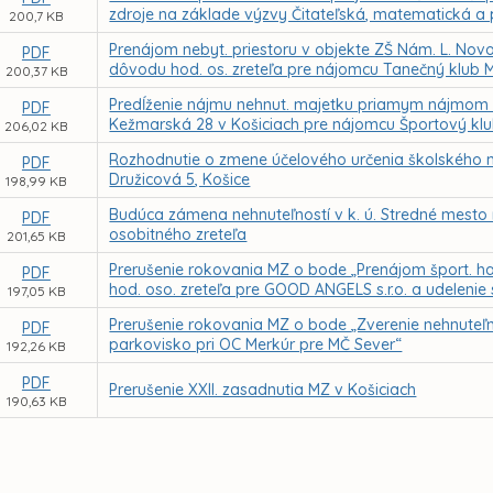
zdroje na základe výzvy Čitateľská, matematická a
200,7 KB
Prenájom nebyt. priestoru v objekte ZŠ Nám. L. N
PDF
dôvodu hod. os. zreteľa pre nájomcu Tanečný klub 
200,37 KB
Predĺženie nájmu nehnut. majetku priamym nájmom z
PDF
Kežmarská 28 v Košiciach pre nájomcu Športový kl
206,02 KB
Rozhodnutie o zmene účelového určenia školského m
PDF
Družicová 5, Košice
198,99 KB
Budúca zámena nehnuteľností v k. ú. Stredné mes
PDF
osobitného zreteľa
201,65 KB
Prerušenie rokovania MZ o bode „Prenájom šport. ha
PDF
hod. oso. zreteľa pre GOOD ANGELS s.r.o. a udeleni
197,05 KB
Prerušenie rokovania MZ o bode „Zverenie nehnuteľ
PDF
parkovisko pri OC Merkúr pre MČ Sever“
192,26 KB
PDF
Prerušenie XXII. zasadnutia MZ v Košiciach
190,63 KB