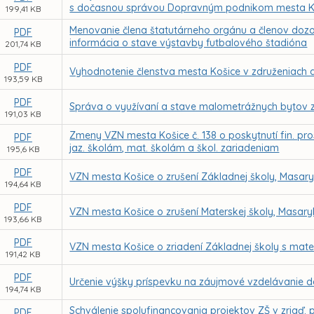
s dočasnou správou Dopravným podnikom mesta K
199,41 KB
Menovanie člena štatutárneho orgánu a členov dozor
PDF
informácia o stave výstavby futbalového štadióna
201,74 KB
PDF
Vyhodnotenie členstva mesta Košice v združeniach a
193,59 KB
PDF
Správa o využívaní a stave malometrážnych bytov z
191,03 KB
Zmeny VZN mesta Košice č. 138 o poskytnutí fin. p
PDF
jaz. školám, mat. školám a škol. zariadeniam
195,6 KB
PDF
VZN mesta Košice o zrušení Základnej školy, Masaryk
194,64 KB
PDF
VZN mesta Košice o zrušení Materskej školy, Masary
193,66 KB
PDF
VZN mesta Košice o zriadení Základnej školy s mater
191,42 KB
PDF
Určenie výšky príspevku na záujmové vzdelávanie 
194,74 KB
Schválenie spolufinancovania projektov ZŠ v zriaď
PDF