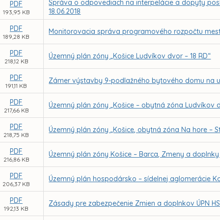
Správa o odpovediach na interpelácie a dopyty pos
PDF
18.06.2018
193,95 KB
PDF
Monitorovacia správa programového rozpočtu mesta
189,28 KB
PDF
Územný plán zóny „Košice Ludvíkov dvor – 18 RD“
218,12 KB
PDF
Zámer výstavby 9-podlažného bytového domu na ul. 
191,11 KB
PDF
Územný plán zóny „Košice – obytná zóna Ludvíkov d
217,66 KB
PDF
Územný plán zóny „Košice, obytná zóna Na hore – S
218,75 KB
PDF
Územný plán zóny Košice – Barca, Zmeny a doplnky
216,86 KB
PDF
Územný plán hospodársko – sídelnej aglomerácie K
206,37 KB
PDF
Zásady pre zabezpečenie Zmien a doplnkov ÚPN HS
192,13 KB