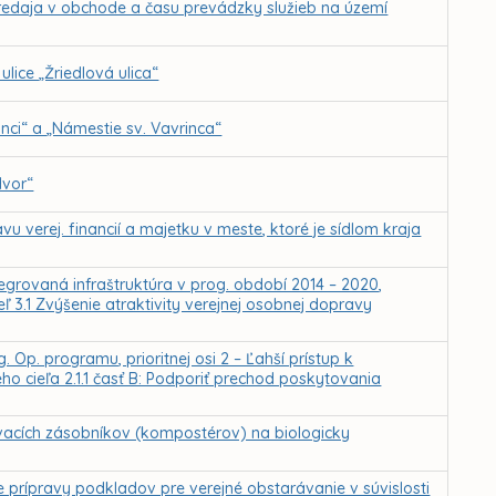
redaja v obchode a času prevádzky služieb na území
lice „Žriedlová ulica“
nci“ a „Námestie sv. Vavrinca“
dvor“
vu verej. financií a majetku v meste, ktoré je sídlom kraja
egrovaná infraštruktúra v prog. období 2014 – 2020,
eľ 3.1 Zvýšenie atraktivity verejnej osobnej dopravy
 Op. programu, prioritnej osi 2 – Ľahší prístup k
ého cieľa 2.1.1 časť B: Podporiť prechod poskytovania
acích zásobníkov (kompostérov) na biologicky
e prípravy podkladov pre verejné obstarávanie v súvislosti