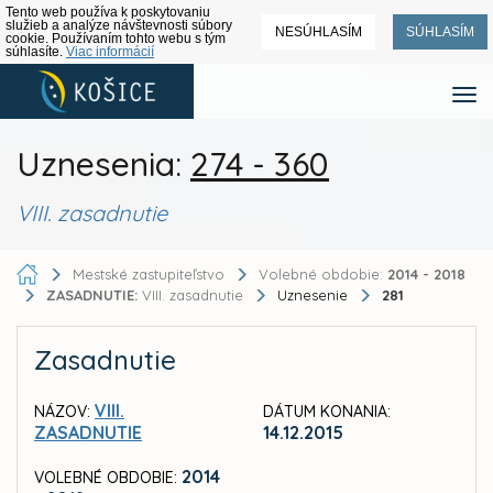
Tento web používa k poskytovaniu
služieb a analýze návštevnosti súbory
NESÚHLASÍM
SÚHLASÍM
cookie. Používaním tohto webu s tým
súhlasíte.
Viac informácií
Uznesenia:
274 - 360
VIII. zasadnutie
Mestské zastupiteľstvo
Volebné obdobie:
2014 - 2018
ZASADNUTIE:
VIII. zasadnutie
Uznesenie
281
Zasadnutie
VIII.
NÁZOV:
DÁTUM KONANIA:
ZASADNUTIE
14.12.2015
2014
VOLEBNÉ OBDOBIE: