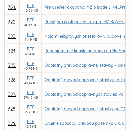
RTF
321.
Prerušenie rokovania MZ o bode č. 44 „Prená
40,26 KB
RTF
322.
Prenájom častí pozemkov pre MČ Košice - Záp
41,02 KB
RTF
323.
Nájom nebytových priestorov v budove na ul.
41,49 KB
RTF
324.
Podnájom meštianskeho domu na Hrnčiarskej 
43,4 KB
RTF
325.
Odplatný prevod dopravnej stavby – parkovi
40,76 KB
RTF
326.
Odplatný prevod dopravnej stavby na Toryske
40,44 KB
RTF
327.
Odplatný prevod dopravných stavieb vo vlas
39,45 KB
RTF
328.
Odplatný prevod dopravnej stavby pri OC Opt
39,61 KB
RTF
329.
Určenie spôsobu prevodu pozemku v k. ú. Ter
42,4 KB