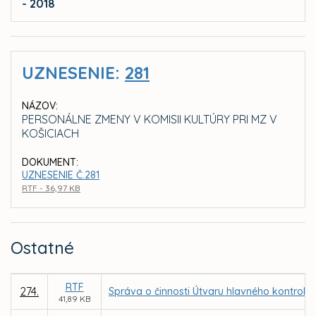
- 2018
UZNESENIE:
281
NÁZOV:
PERSONÁLNE ZMENY V KOMISII KULTÚRY PRI MZ V
KOŠICIACH
DOKUMENT:
UZNESENIE Č.281
RTF - 36,97 KB
Ostatné
RTF
274.
Správa o činnosti Útvaru hlavného kontroló
41,89 KB