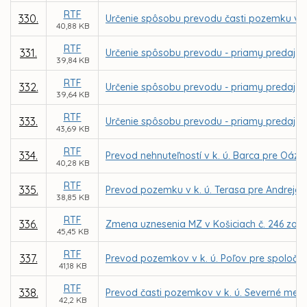
RTF
330.
Určenie spôsobu prevodu časti pozemku v k. 
40,88 KB
RTF
331.
Určenie spôsobu prevodu - priamy predaj po
39,84 KB
RTF
332.
Určenie spôsobu prevodu - priamy predaj p
39,64 KB
RTF
333.
Určenie spôsobu prevodu - priamy predaj p
43,69 KB
RTF
334.
Prevod nehnuteľností v k. ú. Barca pre Oáza
40,28 KB
RTF
335.
Prevod pozemku v k. ú. Terasa pre Andreja 
38,85 KB
RTF
336.
Zmena uznesenia MZ v Košiciach č. 246 zo d
45,45 KB
RTF
337.
Prevod pozemkov v k. ú. Poľov pre spoločnos
41,18 KB
RTF
338.
Prevod časti pozemkov v k. ú. Severné mes
42,2 KB