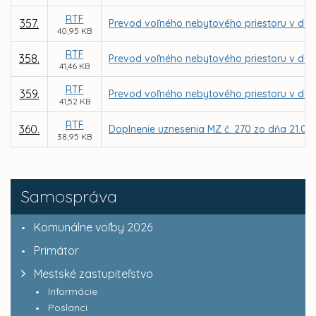
RTF
357.
Prevod voľného nebytového priestoru v dome
40,95 KB
RTF
358.
Prevod voľného nebytového priestoru v dome
41,46 KB
RTF
359.
Prevod voľného nebytového priestoru v dome
41,52 KB
RTF
360.
Doplnenie uznesenia MZ č. 270 zo dňa 21.09.2
38,95 KB
Samospráva
Komunálne voľby 2026
Primátor
Mestské zastupiteľstvo
Informácie
Poslanci