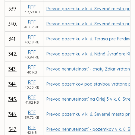
RTF
339.
Prevod pozemku v k. ú. Severné mesto pre 
39,69 KB
RTF
340.
Prevod pozemku v k. ú. Severné mesto pre 
40,02 KB
RTF
341.
Prevod pozemku v k. ú. Terasa pre Ferdina
40,58 KB
RTF
342.
Prevod pozemku v k. ú. Nižná Úvrať pre KRA
40,94 KB
RTF
343.
Prevod nehnuteľností - chaty Ždiar vrátane
40 KB
RTF
344.
Prevod pozemkov pod stavbou vrátane priľahl
40,55 KB
RTF
345.
Prevod nehnuteľností na Orlej 3 v k. ú. Str
41,82 KB
RTF
346.
Prevod pozemku v k. ú. Severné mesto pre 
39,72 KB
RTF
347.
Prevod nehnuteľností - pozemkov v k. ú. 
42 KB