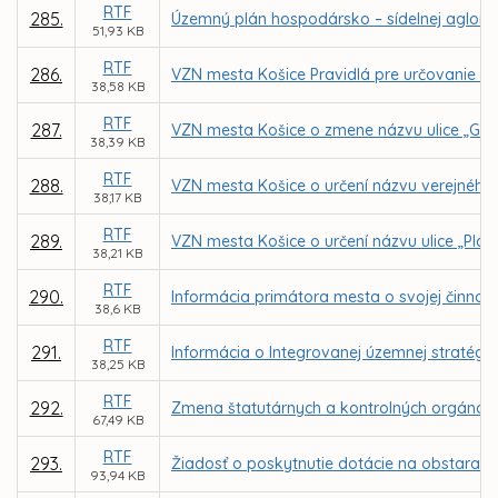
RTF
285.
Územný plán hospodársko – sídelnej aglome
51,93 KB
RTF
286.
VZN mesta Košice Pravidlá pre určovanie náz
38,58 KB
RTF
287.
VZN mesta Košice o zmene názvu ulice „Gal
38,39 KB
RTF
288.
VZN mesta Košice o určení názvu verejného 
38,17 KB
RTF
289.
VZN mesta Košice o určení názvu ulice „Plat
38,21 KB
RTF
290.
Informácia primátora mesta o svojej činnost
38,6 KB
RTF
291.
Informácia o Integrovanej územnej stratégii
38,25 KB
RTF
292.
Zmena štatutárnych a kontrolných orgánov
67,49 KB
RTF
293.
Žiadosť o poskytnutie dotácie na obstaran
93,94 KB