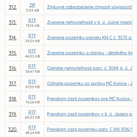
ZIP
312.
Zmluvné zabezpečenie činností súvisiacich s
57,13 KB
RTF
313.
Zverenie nehnuteľností v k. ú. Južné mesto 
73,19 KB
RTF
314.
Zverenie pozemku parcely KN-C č. 3573 a det.
39,01 KB
RTF
315.
Zverenie pozemku a stavby - detského ihriska
46,02 KB
RTF
316.
Odňatie nehnuteľnosti parc. č. 3069, k. ú. 
38,47 KB
RTF
317.
Odňatie pozemku zo správy MČ Košice - Záp
67,53 KB
RTF
318.
Prenájom častí pozemkov pre MČ Košice – Da
74,26 KB
RTF
319.
Prenájom častí pozemkov v k. ú. Jazero pre 
69,33 KB
RTF
320.
Prenájom časti pozemku parc. C KN 1016/9 v k
48,24 KB