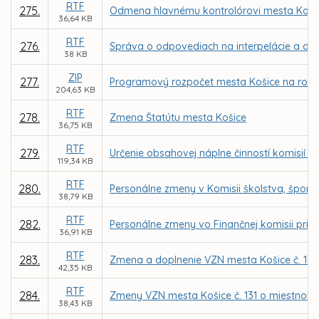
RTF
275.
Odmena hlavnému kontrolórovi mesta Koši
36,64 KB
RTF
276.
Správa o odpovediach na interpelácie a dop
38 KB
ZIP
277.
Programový rozpočet mesta Košice na roky 
204,63 KB
RTF
278.
Zmena Štatútu mesta Košice
36,75 KB
RTF
279.
Určenie obsahovej náplne činností komisií M
119,34 KB
RTF
280.
Personálne zmeny v Komisii školstva, športu
38,79 KB
RTF
282.
Personálne zmeny vo Finančnej komisii pri M
36,91 KB
RTF
283.
Zmena a doplnenie VZN mesta Košice č. 130
42,35 KB
RTF
284.
Zmeny VZN mesta Košice č. 131 o miestnom
38,43 KB