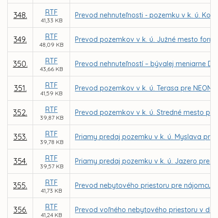
RTF
348.
Prevod nehnuteľnosti - pozemku v k. ú. Koš
41,33 KB
RTF
349.
Prevod pozemkov v k. ú. Južné mesto formo
48,09 KB
RTF
350.
Prevod nehnuteľností – bývalej meniarne DP
43,66 KB
RTF
351.
Prevod pozemkov v k. ú. Terasa pre NEOMAD 
41,59 KB
RTF
352.
Prevod pozemkov v k. ú. Stredné mesto pre 
39,87 KB
RTF
353.
Priamy predaj pozemku v k. ú. Myslava pr
39,78 KB
RTF
354.
Priamy predaj pozemku v k. ú. Jazero pre O
39,57 KB
RTF
355.
Prevod nebytového priestoru pre nájomcu Slov
41,73 KB
RTF
356.
Prevod voľného nebytového priestoru v dome
41,24 KB