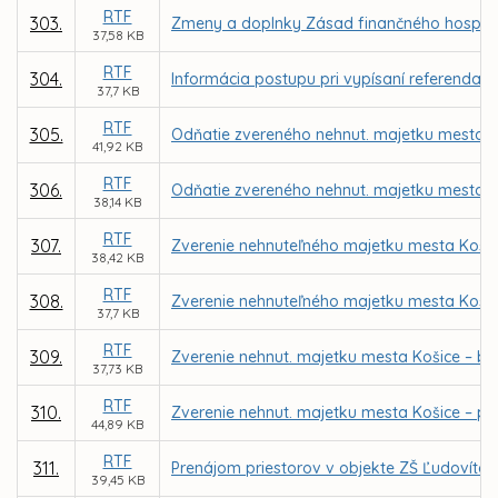
RTF
303.
Zmeny a doplnky Zásad finančného hospodá
37,58 KB
RTF
304.
Informácia postupu pri vypísaní referenda n
37,7 KB
RTF
305.
Odňatie zvereného nehnut. majetku mesta K
41,92 KB
RTF
306.
Odňatie zvereného nehnut. majetku mesta Ko
38,14 KB
RTF
307.
Zverenie nehnuteľného majetku mesta Košic
38,42 KB
RTF
308.
Zverenie nehnuteľného majetku mesta Košice
37,7 KB
RTF
309.
Zverenie nehnut. majetku mesta Košice – b
37,73 KB
RTF
310.
Zverenie nehnut. majetku mesta Košice – p
44,89 KB
RTF
311.
Prenájom priestorov v objekte ZŠ Ľudovíta 
39,45 KB