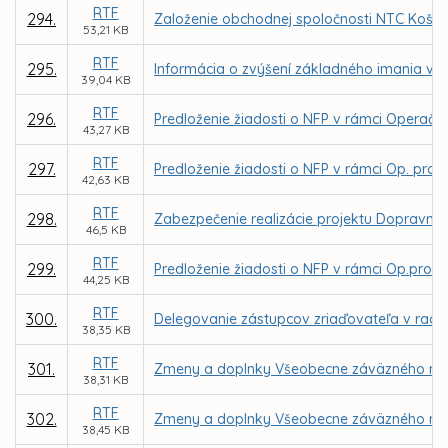
RTF
294.
Založenie obchodnej spoločnosti NTC Košice,
53,21 KB
RTF
295.
Informácia o zvýšení základného imania v 
39,04 KB
RTF
296.
Predloženie žiadosti o NFP v rámci Operačnéh
43,27 KB
RTF
297.
Predloženie žiadosti o NFP v rámci Op. prog
42,63 KB
RTF
298.
Zabezpečenie realizácie projektu Dopravným 
46,5 KB
RTF
299.
Predloženie žiadosti o NFP v rámci Op.progra
44,25 KB
RTF
300.
Delegovanie zástupcov zriaďovateľa v rade 
38,35 KB
RTF
301.
Zmeny a doplnky Všeobecne záväzného nari
38,31 KB
RTF
302.
Zmeny a doplnky Všeobecne záväzného nariad
38,45 KB