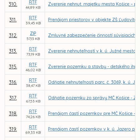
RTF
310.
Zverenie nehnut. majetku mesta Košice – p
44,89 KB
RTF
311.
Prenájom priestorov v objekte ZŠ Ľudovíta 
39,45 KB
ZIP
312.
Zmluvné zabezpečenie činností súvisiacich s
57,13 KB
RTF
313.
Zverenie nehnuteľností v k. ú. Južné mesto 
73,19 KB
RTF
315.
Zverenie pozemku a stavby - detského ihriska
46,02 KB
RTF
316.
Odňatie nehnuteľnosti parc. č. 3069, k. ú. 
38,47 KB
RTF
317.
Odňatie pozemku zo správy MČ Košice - Záp
67,53 KB
RTF
318.
Prenájom častí pozemkov pre MČ Košice – Da
74,26 KB
RTF
319.
Prenájom častí pozemkov v k. ú. Jazero pre 
69,33 KB