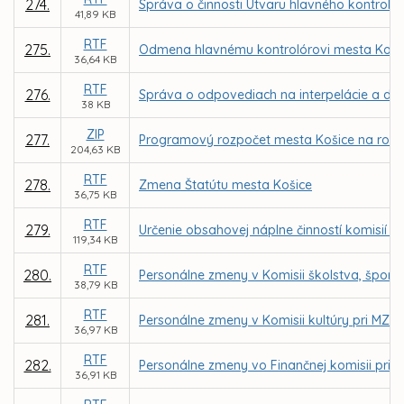
274.
Správa o činnosti Útvaru hlavného kontroló
41,89 KB
RTF
275.
Odmena hlavnému kontrolórovi mesta Koši
36,64 KB
RTF
276.
Správa o odpovediach na interpelácie a dop
38 KB
ZIP
277.
Programový rozpočet mesta Košice na roky 
204,63 KB
RTF
278.
Zmena Štatútu mesta Košice
36,75 KB
RTF
279.
Určenie obsahovej náplne činností komisií M
119,34 KB
RTF
280.
Personálne zmeny v Komisii školstva, športu
38,79 KB
RTF
281.
Personálne zmeny v Komisii kultúry pri MZ v
36,97 KB
RTF
282.
Personálne zmeny vo Finančnej komisii pri M
36,91 KB