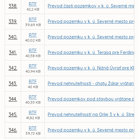
RTF
338.
Prevod časti pozemkov v k. ú. Severné mes
42,2 KB
RTF
339.
Prevod pozemku v k. ú. Severné mesto pre 
39,69 KB
RTF
340.
Prevod pozemku v k. ú. Severné mesto pre 
40,02 KB
RTF
341.
Prevod pozemku v k. ú. Terasa pre Ferdina
40,58 KB
RTF
342.
Prevod pozemku v k. ú. Nižná Úvrať pre KRA
40,94 KB
RTF
343.
Prevod nehnuteľností - chaty Ždiar vrátane
40 KB
RTF
344.
Prevod pozemkov pod stavbou vrátane priľahl
40,55 KB
RTF
345.
Prevod nehnuteľností na Orlej 3 v k. ú. Str
41,82 KB
RTF
346.
Prevod pozemku v k. ú. Severné mesto pre 
39,72 KB