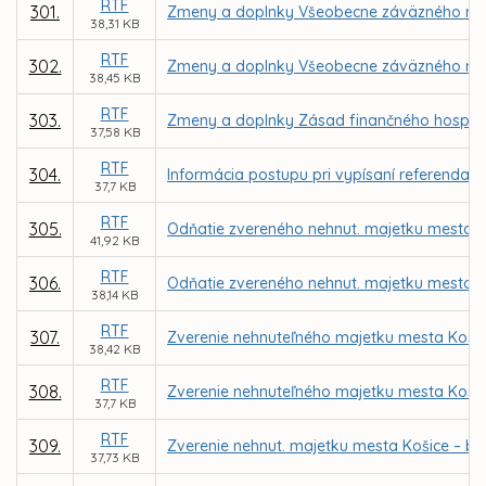
RTF
301.
Zmeny a doplnky Všeobecne záväzného nari
38,31 KB
RTF
302.
Zmeny a doplnky Všeobecne záväzného nariad
38,45 KB
RTF
303.
Zmeny a doplnky Zásad finančného hospodá
37,58 KB
RTF
304.
Informácia postupu pri vypísaní referenda n
37,7 KB
RTF
305.
Odňatie zvereného nehnut. majetku mesta K
41,92 KB
RTF
306.
Odňatie zvereného nehnut. majetku mesta Ko
38,14 KB
RTF
307.
Zverenie nehnuteľného majetku mesta Košic
38,42 KB
RTF
308.
Zverenie nehnuteľného majetku mesta Košice
37,7 KB
RTF
309.
Zverenie nehnut. majetku mesta Košice – b
37,73 KB