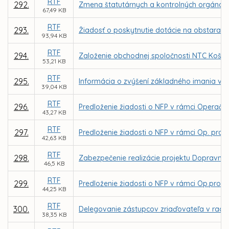
RTF
292.
Zmena štatutárnych a kontrolných orgánov
67,49 KB
RTF
293.
Žiadosť o poskytnutie dotácie na obstaran
93,94 KB
RTF
294.
Založenie obchodnej spoločnosti NTC Košice,
53,21 KB
RTF
295.
Informácia o zvýšení základného imania v 
39,04 KB
RTF
296.
Predloženie žiadosti o NFP v rámci Operačnéh
43,27 KB
RTF
297.
Predloženie žiadosti o NFP v rámci Op. prog
42,63 KB
RTF
298.
Zabezpečenie realizácie projektu Dopravným 
46,5 KB
RTF
299.
Predloženie žiadosti o NFP v rámci Op.progra
44,25 KB
RTF
300.
Delegovanie zástupcov zriaďovateľa v rade 
38,35 KB