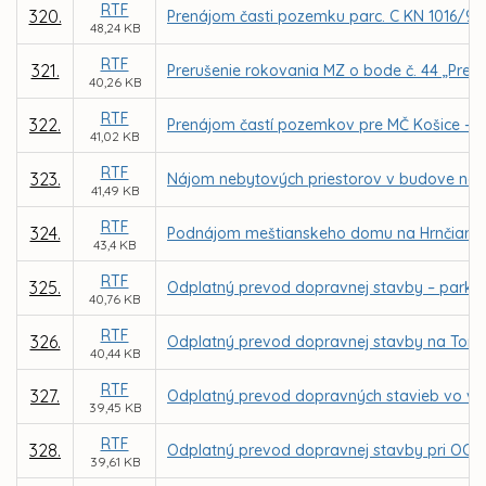
RTF
320.
Prenájom časti pozemku parc. C KN 1016/9 v k
48,24 KB
RTF
321.
Prerušenie rokovania MZ o bode č. 44 „Prená
40,26 KB
RTF
322.
Prenájom častí pozemkov pre MČ Košice - Záp
41,02 KB
RTF
323.
Nájom nebytových priestorov v budove na ul.
41,49 KB
RTF
324.
Podnájom meštianskeho domu na Hrnčiarskej 
43,4 KB
RTF
325.
Odplatný prevod dopravnej stavby – parkovi
40,76 KB
RTF
326.
Odplatný prevod dopravnej stavby na Toryske
40,44 KB
RTF
327.
Odplatný prevod dopravných stavieb vo vlas
39,45 KB
RTF
328.
Odplatný prevod dopravnej stavby pri OC Opt
39,61 KB