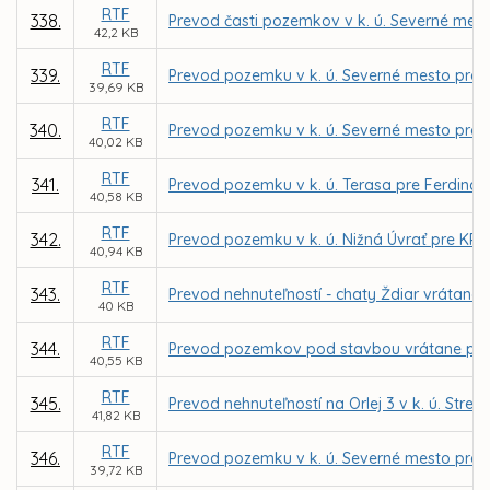
RTF
338.
Prevod časti pozemkov v k. ú. Severné mes
42,2 KB
RTF
339.
Prevod pozemku v k. ú. Severné mesto pre 
39,69 KB
RTF
340.
Prevod pozemku v k. ú. Severné mesto pre 
40,02 KB
RTF
341.
Prevod pozemku v k. ú. Terasa pre Ferdina
40,58 KB
RTF
342.
Prevod pozemku v k. ú. Nižná Úvrať pre KRA
40,94 KB
RTF
343.
Prevod nehnuteľností - chaty Ždiar vrátane
40 KB
RTF
344.
Prevod pozemkov pod stavbou vrátane priľahl
40,55 KB
RTF
345.
Prevod nehnuteľností na Orlej 3 v k. ú. Str
41,82 KB
RTF
346.
Prevod pozemku v k. ú. Severné mesto pre 
39,72 KB