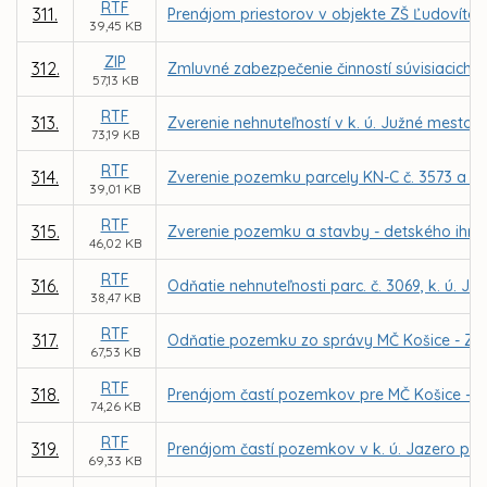
RTF
311.
Prenájom priestorov v objekte ZŠ Ľudovíta 
39,45 KB
ZIP
312.
Zmluvné zabezpečenie činností súvisiacich s
57,13 KB
RTF
313.
Zverenie nehnuteľností v k. ú. Južné mesto 
73,19 KB
RTF
314.
Zverenie pozemku parcely KN-C č. 3573 a det.
39,01 KB
RTF
315.
Zverenie pozemku a stavby - detského ihriska
46,02 KB
RTF
316.
Odňatie nehnuteľnosti parc. č. 3069, k. ú. 
38,47 KB
RTF
317.
Odňatie pozemku zo správy MČ Košice - Záp
67,53 KB
RTF
318.
Prenájom častí pozemkov pre MČ Košice – Da
74,26 KB
RTF
319.
Prenájom častí pozemkov v k. ú. Jazero pre 
69,33 KB