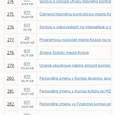
274.
Správa o činnosti Útvaru hlavného kontroló
41,89 KB
RTF
275.
Odmena hlavnému kontrolórovi mesta Koši
36,64 KB
RTF
276.
Správa o odpovediach na interpelácie a dop
38 KB
ZIP
277.
Programový rozpočet mesta Košice na roky 
204,63 KB
RTF
278.
Zmena Štatútu mesta Košice
36,75 KB
RTF
279.
Určenie obsahovej náplne činností komisií M
119,34 KB
RTF
280.
Personálne zmeny v Komisii školstva, športu
38,79 KB
RTF
281.
Personálne zmeny v Komisii kultúry pri MZ v
36,97 KB
RTF
282.
Personálne zmeny vo Finančnej komisii pri M
36,91 KB