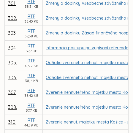
RTF
301.
Zmeny a doplnky Všeobecne záväzného nari
38,31 KB
RTF
302.
Zmeny a doplnky Všeobecne záväzného nariad
38,45 KB
RTF
303.
Zmeny a doplnky Zásad finančného hospodá
37,58 KB
RTF
304.
Informácia postupu pri vypísaní referenda n
37,7 KB
RTF
305.
Odňatie zvereného nehnut. majetku mesta K
41,92 KB
RTF
306.
Odňatie zvereného nehnut. majetku mesta Ko
38,14 KB
RTF
307.
Zverenie nehnuteľného majetku mesta Košic
38,42 KB
RTF
308.
Zverenie nehnuteľného majetku mesta Košice
37,7 KB
RTF
310.
Zverenie nehnut. majetku mesta Košice – p
44,89 KB