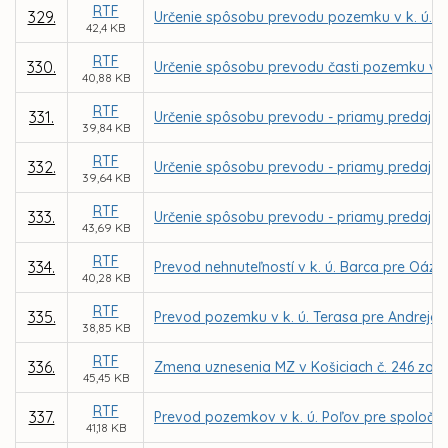
RTF
329.
Určenie spôsobu prevodu pozemku v k. ú. Ter
42,4 KB
RTF
330.
Určenie spôsobu prevodu časti pozemku v k. 
40,88 KB
RTF
331.
Určenie spôsobu prevodu - priamy predaj po
39,84 KB
RTF
332.
Určenie spôsobu prevodu - priamy predaj p
39,64 KB
RTF
333.
Určenie spôsobu prevodu - priamy predaj p
43,69 KB
RTF
334.
Prevod nehnuteľností v k. ú. Barca pre Oáza
40,28 KB
RTF
335.
Prevod pozemku v k. ú. Terasa pre Andreja 
38,85 KB
RTF
336.
Zmena uznesenia MZ v Košiciach č. 246 zo d
45,45 KB
RTF
337.
Prevod pozemkov v k. ú. Poľov pre spoločnos
41,18 KB