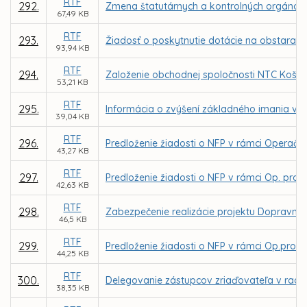
RTF
292.
Zmena štatutárnych a kontrolných orgánov
67,49 KB
RTF
293.
Žiadosť o poskytnutie dotácie na obstaran
93,94 KB
RTF
294.
Založenie obchodnej spoločnosti NTC Košice,
53,21 KB
RTF
295.
Informácia o zvýšení základného imania v 
39,04 KB
RTF
296.
Predloženie žiadosti o NFP v rámci Operačnéh
43,27 KB
RTF
297.
Predloženie žiadosti o NFP v rámci Op. prog
42,63 KB
RTF
298.
Zabezpečenie realizácie projektu Dopravným 
46,5 KB
RTF
299.
Predloženie žiadosti o NFP v rámci Op.progra
44,25 KB
RTF
300.
Delegovanie zástupcov zriaďovateľa v rade 
38,35 KB