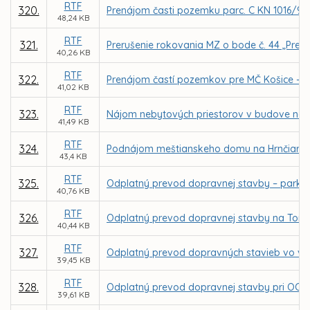
RTF
320.
Prenájom časti pozemku parc. C KN 1016/9 v k
48,24 KB
RTF
321.
Prerušenie rokovania MZ o bode č. 44 „Prená
40,26 KB
RTF
322.
Prenájom častí pozemkov pre MČ Košice - Záp
41,02 KB
RTF
323.
Nájom nebytových priestorov v budove na ul.
41,49 KB
RTF
324.
Podnájom meštianskeho domu na Hrnčiarskej 
43,4 KB
RTF
325.
Odplatný prevod dopravnej stavby – parkovi
40,76 KB
RTF
326.
Odplatný prevod dopravnej stavby na Toryske
40,44 KB
RTF
327.
Odplatný prevod dopravných stavieb vo vlas
39,45 KB
RTF
328.
Odplatný prevod dopravnej stavby pri OC Opt
39,61 KB