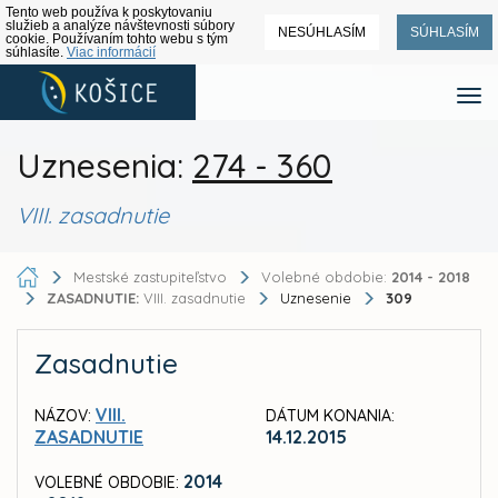
Tento web používa k poskytovaniu
služieb a analýze návštevnosti súbory
NESÚHLASÍM
SÚHLASÍM
cookie. Používaním tohto webu s tým
súhlasíte.
Viac informácií
Uznesenia:
274 - 360
VIII. zasadnutie
Mestské zastupiteľstvo
Volebné obdobie:
2014 - 2018
ZASADNUTIE:
VIII. zasadnutie
Uznesenie
309
Zasadnutie
VIII.
NÁZOV:
DÁTUM KONANIA:
ZASADNUTIE
14.12.2015
2014
VOLEBNÉ OBDOBIE: