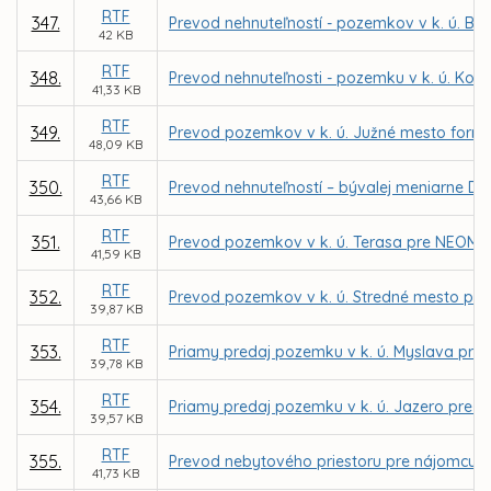
RTF
347.
Prevod nehnuteľností - pozemkov v k. ú. 
42 KB
RTF
348.
Prevod nehnuteľnosti - pozemku v k. ú. Koš
41,33 KB
RTF
349.
Prevod pozemkov v k. ú. Južné mesto formo
48,09 KB
RTF
350.
Prevod nehnuteľností – bývalej meniarne DP
43,66 KB
RTF
351.
Prevod pozemkov v k. ú. Terasa pre NEOMAD 
41,59 KB
RTF
352.
Prevod pozemkov v k. ú. Stredné mesto pre 
39,87 KB
RTF
353.
Priamy predaj pozemku v k. ú. Myslava pr
39,78 KB
RTF
354.
Priamy predaj pozemku v k. ú. Jazero pre O
39,57 KB
RTF
355.
Prevod nebytového priestoru pre nájomcu Slov
41,73 KB