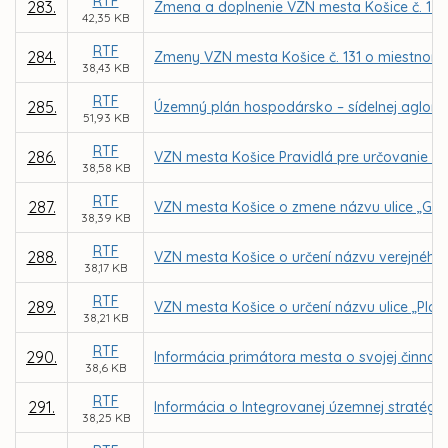
RTF
283.
Zmena a doplnenie VZN mesta Košice č. 130
42,35 KB
RTF
284.
Zmeny VZN mesta Košice č. 131 o miestnom
38,43 KB
RTF
285.
Územný plán hospodársko – sídelnej aglome
51,93 KB
RTF
286.
VZN mesta Košice Pravidlá pre určovanie náz
38,58 KB
RTF
287.
VZN mesta Košice o zmene názvu ulice „Gal
38,39 KB
RTF
288.
VZN mesta Košice o určení názvu verejného 
38,17 KB
RTF
289.
VZN mesta Košice o určení názvu ulice „Plat
38,21 KB
RTF
290.
Informácia primátora mesta o svojej činnost
38,6 KB
RTF
291.
Informácia o Integrovanej územnej stratégii
38,25 KB