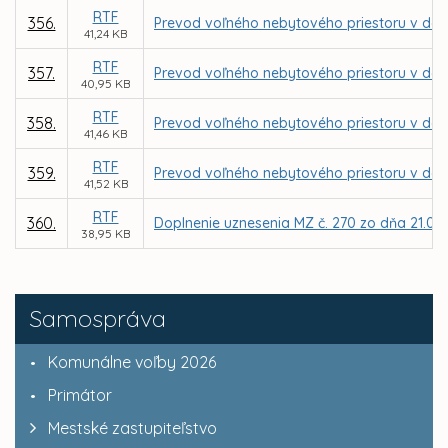
RTF
356.
Prevod voľného nebytového priestoru v dome
41,24 KB
RTF
357.
Prevod voľného nebytového priestoru v dome
40,95 KB
RTF
358.
Prevod voľného nebytového priestoru v dome
41,46 KB
RTF
359.
Prevod voľného nebytového priestoru v dome
41,52 KB
RTF
360.
Doplnenie uznesenia MZ č. 270 zo dňa 21.09.2
38,95 KB
Samospráva
Komunálne voľby 2026
Primátor
Mestské zastupiteľstvo