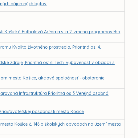
adných nájomných bytov
sti Košická Futbalová Aréna a.s. a 2. zmena programového
mu Kvalita životného prostredia, Prioritná os: 4.
ké zdroje, Prioritná os: 6. Tech. vybavenosť v obciach s
om mesta Košice, akciová spoločnosť - obstaranie
grovaná Infraštruktúra Prioritná os 3 Verejná osobná
 zriaďovateľskej pôsobnosti mesta Košice
mesta Košice č. 146 o školských obvodoch na území mesta