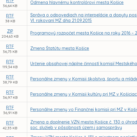
RTF
Odmena hlavnému kontrolórovi mesta Košice
36,64 KB
Správa o odpovediach na interpelácie a dopyty pos
RTF
VI. rokovaní MZ dňa 21.09.2015
38 KB
ZIP
Programový rozpočet mesta Košice na roky 2016 – 
204,63 KB
RTF
Zmena Štatútu mesta Košice
36,75 KB
RTF
Určenie obsahovej náplne činností komisií Mestského
119,34 KB
RTF
Personálne zmeny v Komisii školstva, športu a mláde
38,79 KB
RTF
Personálne zmeny v Komisii kultúry pri MZ v Košicia
36,97 KB
RTF
Personálne zmeny vo Finančnej komisii pri MZ v Koši
36,91 KB
Zmena a doplnenie VZN mesta Košice č. 130 o úhrad
RTF
soc. služieb v pôsobnosti územ.j samosprávy
42,35 KB