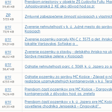
Prenájom priestorov v objekte ZŠ Ľudovíta Fullu, Ma
RTF
Juhoslovanská 2, KE ako dôvod hod.os.zr.
39,45 KB
ZIP
Zmluvné zabezpečenie činností súvisiacich s vlastní
57,13 KB
Zverenie nehnuteľností v k. ú. Južné mesto do správ
RTF
Košiciach
73,19 KB
Zverenie pozemku parcely KN-C č. 3573 a det. ihrisk
RTF
lokalite Varšavskej, Sofijskej a ...
39,01 KB
Zverenie pozemku a stavby - detského ihriska na ulic
RTF
Správe mestskej zelene v Košiciach
46,02 KB
RTF
Odňatie nehnuteľnosti parc. č. 3069, k. ú. Jazero z
38,47 KB
Odňatie pozemku zo správy MČ Košice - Západ a n
RTF
realizácie uzamykateľných kontajnerovísk v k.ú. Ter
67,53 KB
Prenájom častí pozemkov pre MČ Košice – Dargovský
RTF
kontajnerovísk z dôvodov hod. os. zreteľa
74,26 KB
Prenájom častí pozemkov v k. ú. Jazero pre MČ Koši
RTF
osvetlenie chodníka Jenisejská – Čingovská"...
69,33 KB