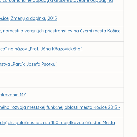
ku za komunálne odpady a drobné stavebné odpady na
ošice, Zmeny a doplnky 2015
, námestí a verejných priestranstiev na území mesta Košice
ica“ na názov „Prof. Jána Kňazovického“
nstva „Parčík Jozefa Psotku“
 rokovania MZ
ľného rozvoja mestskej funkčnej oblasti mesta Košice 2015 -
dných spoločnostiach so 100 majetkovou účasťou Mesta