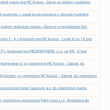
verné mesto pre MČ Košice – Sever za účelom rozšírenia
ti pozemku v areáli krytej plavárne z dôvodu hodného
čelom realizácie stavby „Obnova a revitalizácia Det.
ho 2 - 4 v Košiciach pre MČ Košice – Luník IX za 1 € bez
7 v Košiciach pre MEDIPARTNERS, s.r.o. za 419,- € bez
Humenskej ul. vo vlastníctve MČ Košice – Západ, do
Košiciach, vo vlastníctve MČ Košice – Západ, do vlastníctva
spoločnosti Hotel Cassovar a.s. do vlastníctva mesta
lastníctve spoločnosti Palm Corp s.r.o., Bratislava do