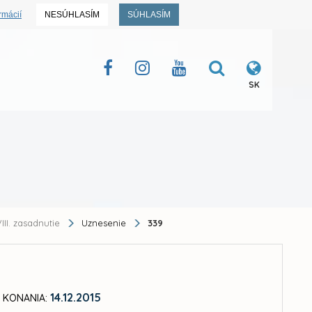
rmácií
NESÚHLASÍM
SÚHLASÍM
SK
III. zasadnutie
Uznesenie
339
14.12.2015
 KONANIA: