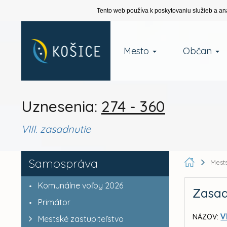
Tento web používa k poskytovaniu služieb a an
Mesto
Občan
Uznesenia:
274 - 360
VIII. zasadnutie
Samospráva
Mests
Komunálne voľby 2026
Zasad
Primátor
V
NÁZOV:
Mestské zastupiteľstvo