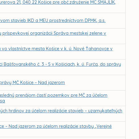
urerova 21, 040 22 Košice pre obč.združenie MC SMAJLÍK,
ctvom stavieb IKD a MEU prostredníctvom DPMK, a.s.
y príspevkovej organizácii Správa mestskej zelene v
a vo vlastníctve mesta Košice v k. ú. Nové Ťahanovce v
i Bašťovanského č. 3 - 5 v Košiciach, k. ú. Furča, do správy
o správy MČ Košice – Nad jazerom
ásledný prenájom častí pozemkov pre MČ za účelom
asa
ch hrdinov za účelom realizácie stavieb – uzamykateľných
ce – Nad jazerom za účelom realizácie stavby „Verejné