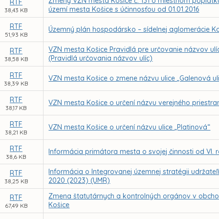
Zmeny VZN mesta Košice č. 131 o miestnom poplat
RTF
území mesta Košice s účinnosťou od 01.01.2016
38,43 KB
RTF
Územný plán hospodársko – sídelnej aglomerácie K
51,93 KB
VZN mesta Košice Pravidlá pre určovanie názvov ulíc
RTF
(Pravidlá určovania názvov ulíc)
38,58 KB
RTF
VZN mesta Košice o zmene názvu ulice „Galenová ul
38,39 KB
RTF
VZN mesta Košice o určení názvu verejného priestra
38,17 KB
RTF
VZN mesta Košice o určení názvu ulice „Platinová“
38,21 KB
RTF
Informácia primátora mesta o svojej činnosti od VI.
38,6 KB
Informácia o Integrovanej územnej stratégii udržate
RTF
2020 (2023) (UMR)
38,25 KB
Zmena štatutárnych a kontrolných orgánov v obcho
RTF
Košice
67,49 KB