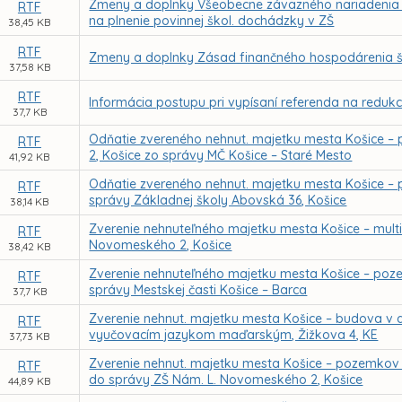
Zmeny a doplnky Všeobecne záväzného nariadenia me
RTF
na plnenie povinnej škol. dochádzky v ZŠ
38,45 KB
RTF
Zmeny a doplnky Zásad finančného hospodárenia šk
37,58 KB
RTF
Informácia postupu pri vypísaní referenda na redukc
37,7 KB
Odňatie zvereného nehnut. majetku mesta Košice –
RTF
2, Košice zo správy MČ Košice – Staré Mesto
41,92 KB
Odňatie zvereného nehnut. majetku mesta Košice – 
RTF
správy Základnej školy Abovská 36, Košice
38,14 KB
Zverenie nehnuteľného majetku mesta Košice – multi
RTF
Novomeského 2, Košice
38,42 KB
Zverenie nehnuteľného majetku mesta Košice – poze
RTF
správy Mestskej časti Košice – Barca
37,7 KB
Zverenie nehnut. majetku mesta Košice – budova v 
RTF
vyučovacím jazykom maďarským, Žižkova 4, KE
37,73 KB
Zverenie nehnut. majetku mesta Košice – pozemkov 
RTF
do správy ZŠ Nám. L. Novomeského 2, Košice
44,89 KB