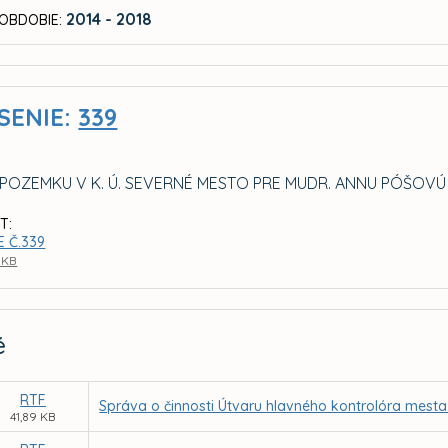
2014 - 2018
OBDOBIE:
SENIE:
339
POZEMKU V K. Ú. SEVERNÉ MESTO PRE MUDR. ANNU PÓŠOVÚ
T:
E Č.339
 KB
é
RTF
Správa o činnosti Útvaru hlavného kontrolóra mesta
41,89 KB