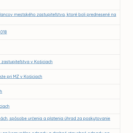
lancov mestského zastupiteľstva, ktoré boli prednesené na
2018
 zastupiteľstva v Košiciach
že pri MZ v Košiciach
ch
ciach
ách, spôsobe určenia a platenia úhrad za poskytovanie