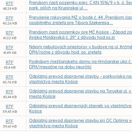
Prenájom časti pozemku parc. C KN 1016/9 v k. ú. Se
RTF
park. plôch na Krupinskej ul. ...
48,24 KB
Prerušenie rokovania MZ o bode č. 44 „Prenájom čas
RTF
osobitného zreteľa pre Tibora Szekeresa ...
40,26 KB
Prenájom častí pozemkov pre MČ Košice - Západ za ú
RTF
ihriska Moldavská č. 29“ z dôvodu hod.os.zr.
41,02 KB
Nájom nebytových priestorov v budove na ul. Krčméry
RTF
DPH/ročne z dôvodu hod. os. zreteľa
41,49 KB
Podnájom meštianskeho domu na Hrnčiarskej ulici č. 1
RTF
DPH/mesačne na dobu neurčitú
43,4 KB
Odplatný prevod dopravnej stavby – parkoviska na 
RTF
vlastníctva mesta Košice
40,76 KB
Odplatný prevod dopravnej stavby na Toryskej ul. v 
RTF
mesta Košice
40,44 KB
Odplatný prevod dopravných stavieb vo vlastníctve 
RTF
Košice
39,45 KB
Odplatný prevod dopravnej stavby pri OC Optima vo v
RTF
vlastníctva mesta Košice
39,61 KB