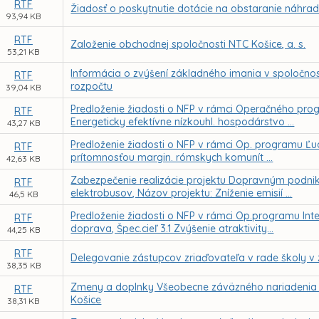
RTF
Žiadosť o poskytnutie dotácie na obstaranie náhr
93,94 KB
RTF
Založenie obchodnej spoločnosti NTC Košice, a. s.
53,21 KB
Informácia o zvýšení základného imania v spoločno
RTF
rozpočtu
39,04 KB
Predloženie žiadosti o NFP v rámci Operačného progra
RTF
Energeticky efektívne nízkouhl. hospodárstvo ...
43,27 KB
Predloženie žiadosti o NFP v rámci Op. programu Ľuds
RTF
prítomnosťou margin. rómskych komunít ...
42,63 KB
Zabezpečenie realizácie projektu Dopravným podnik
RTF
elektrobusov, Názov projektu: Zníženie emisií ...
46,5 KB
Predloženie žiadosti o NFP v rámci Op.programu Inte
RTF
doprava, Špec.cieľ 3.1 Zvýšenie atraktivity...
44,25 KB
RTF
Delegovanie zástupcov zriaďovateľa v rade školy v
38,35 KB
Zmeny a doplnky Všeobecne záväzného nariadenia 
RTF
Košice
38,31 KB