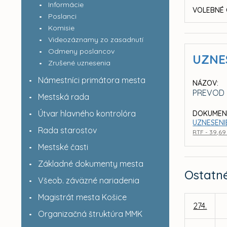
Informácie
VOLEBNÉ 
Poslanci
Komisie
Videozáznamy zo zasadnutí
Odmeny poslancov
UZNE
Zrušené uznesenia
Námestníci primátora mesta
NÁZOV:
PREVOD 
Mestská rada
Útvar hlavného kontrolóra
DOKUMEN
UZNESENI
Rada starostov
RTF - 39,69
Mestské časti
Základné dokumenty mesta
Ostatn
Všeob. záväzné nariadenia
Magistrát mesta Košice
274.
Organizačná štruktúra MMK