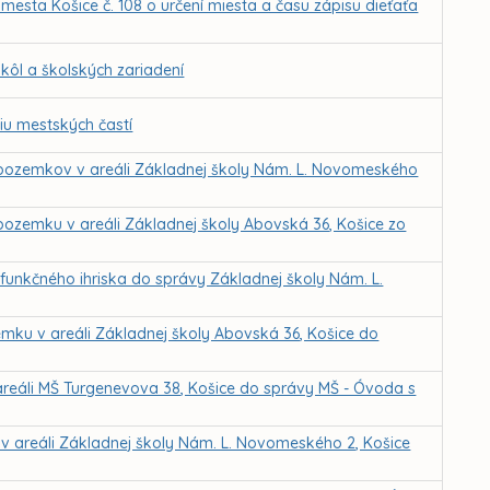
sta Košice č. 108 o určení miesta a času zápisu dieťaťa
ôl a školských zariadení
iu mestských častí
 pozemkov v areáli Základnej školy Nám. L. Novomeského
pozemku v areáli Základnej školy Abovská 36, Košice zo
funkčného ihriska do správy Základnej školy Nám. L.
mku v areáli Základnej školy Abovská 36, Košice do
areáli MŠ Turgenevova 38, Košice do správy MŠ - Óvoda s
v areáli Základnej školy Nám. L. Novomeského 2, Košice