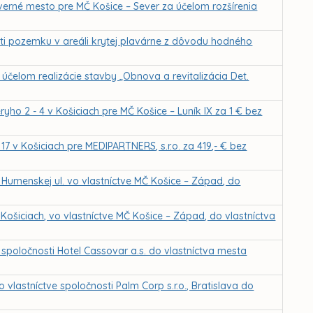
verné mesto pre MČ Košice – Sever za účelom rozšírenia
ti pozemku v areáli krytej plavárne z dôvodu hodného
čelom realizácie stavby „Obnova a revitalizácia Det.
ho 2 - 4 v Košiciach pre MČ Košice – Luník IX za 1 € bez
7 v Košiciach pre MEDIPARTNERS, s.r.o. za 419,- € bez
Humenskej ul. vo vlastníctve MČ Košice – Západ, do
Košiciach, vo vlastníctve MČ Košice – Západ, do vlastníctva
spoločnosti Hotel Cassovar a.s. do vlastníctva mesta
lastníctve spoločnosti Palm Corp s.r.o., Bratislava do