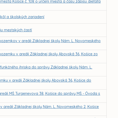
sta Košice č. 108 o určení miesta a času zápisu dieťaťa
ôl a školských zariadení
iu mestských častí
 pozemkov v areáli Základnej školy Nám. L. Novomeského
pozemku v areáli Základnej školy Abovská 36, Košice zo
funkčného ihriska do správy Základnej školy Nám. L.
mku v areáli Základnej školy Abovská 36, Košice do
areáli MŠ Turgenevova 38, Košice do správy MŠ - Óvoda s
v areáli Základnej školy Nám. L. Novomeského 2, Košice