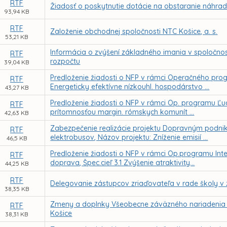
RTF
Žiadosť o poskytnutie dotácie na obstaranie náhr
93,94 KB
RTF
Založenie obchodnej spoločnosti NTC Košice, a. s.
53,21 KB
Informácia o zvýšení základného imania v spoločno
RTF
rozpočtu
39,04 KB
Predloženie žiadosti o NFP v rámci Operačného progra
RTF
Energeticky efektívne nízkouhl. hospodárstvo ...
43,27 KB
Predloženie žiadosti o NFP v rámci Op. programu Ľuds
RTF
prítomnosťou margin. rómskych komunít ...
42,63 KB
Zabezpečenie realizácie projektu Dopravným podnik
RTF
elektrobusov, Názov projektu: Zníženie emisií ...
46,5 KB
Predloženie žiadosti o NFP v rámci Op.programu Inte
RTF
doprava, Špec.cieľ 3.1 Zvýšenie atraktivity...
44,25 KB
RTF
Delegovanie zástupcov zriaďovateľa v rade školy v
38,35 KB
Zmeny a doplnky Všeobecne záväzného nariadenia 
RTF
Košice
38,31 KB