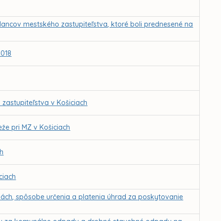
lancov mestského zastupiteľstva, ktoré boli prednesené na
2018
 zastupiteľstva v Košiciach
že pri MZ v Košiciach
ch
ciach
ách, spôsobe určenia a platenia úhrad za poskytovanie