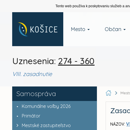
Tento web používa k poskytovaniu služieb a an
Mesto
Občan
Uznesenia:
274 - 360
VIII. zasadnutie
Samospráva
Mests
Komunálne voľby 2026
Zasad
Primátor
V
NÁZOV:
Mestské zastupiteľstvo