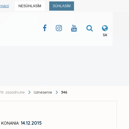
rmácií
NESÚHLASÍM
SÚHLASÍM
SK
III. zasadnutie
Uznesenie
346
14.12.2015
 KONANIA: