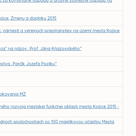
ku za komunálne odpady a drobné stavebné odpady na
ošice, Zmeny a doplnky 2015
, námestí a verejných priestranstiev na území mesta Košice
ica“ na názov „Prof. Jána Kňazovického“
nstva „Parčík Jozefa Psotku“
 rokovania MZ
ľného rozvoja mestskej funkčnej oblasti mesta Košice 2015 -
dných spoločnostiach so 100 majetkovou účasťou Mesta