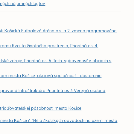
adných nájomných bytov
sti Košická Futbalová Aréna a.s. a 2. zmena programového
mu Kvalita životného prostredia, Prioritná os: 4.
ké zdroje, Prioritná os: 6. Tech. vybavenosť v obciach s
om mesta Košice, akciová spoločnosť - obstaranie
grovaná Infraštruktúra Prioritná os 3 Verejná osobná
 zriaďovateľskej pôsobnosti mesta Košice
mesta Košice č. 146 o školských obvodoch na území mesta