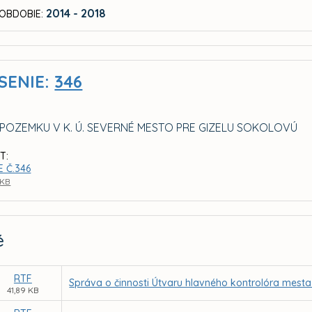
2014 - 2018
OBDOBIE:
SENIE:
346
POZEMKU V K. Ú. SEVERNÉ MESTO PRE GIZELU SOKOLOVÚ
T:
 Č.346
 KB
é
RTF
Správa o činnosti Útvaru hlavného kontrolóra mesta
41,89 KB