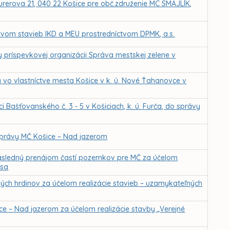
urerova 21, 040 22 Košice pre obč.združenie MC SMAJLÍK,
ctvom stavieb IKD a MEU prostredníctvom DPMK, a.s.
y príspevkovej organizácii Správa mestskej zelene v
a vo vlastníctve mesta Košice v k. ú. Nové Ťahanovce v
i Bašťovanského č. 3 - 5 v Košiciach, k. ú. Furča, do správy
o správy MČ Košice – Nad jazerom
ásledný prenájom častí pozemkov pre MČ za účelom
asa
ch hrdinov za účelom realizácie stavieb – uzamykateľných
ce – Nad jazerom za účelom realizácie stavby „Verejné