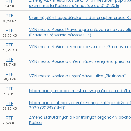
Zmeny VZN mesta Košice č. 131 o miestnom poplat
RTF
území mesta Košice s účinnosťou od 01.01.2016
38,43 KB
RTF
Územný plán hospodársko – sídelnej aglomerácie K
51,93 KB
VZN mesta Košice Pravidlá pre určovanie názvov ulíc
RTF
(Pravidlá určovania názvov ulíc)
38,58 KB
RTF
VZN mesta Košice o zmene názvu ulice „Galenová ul
38,39 KB
RTF
VZN mesta Košice o určení názvu verejného priestra
38,17 KB
RTF
VZN mesta Košice o určení názvu ulice „Platinová“
38,21 KB
RTF
Informácia primátora mesta o svojej činnosti od VI.
38,6 KB
Informácia o Integrovanej územnej stratégii udržate
RTF
2020 (2023) (UMR)
38,25 KB
Zmena štatutárnych a kontrolných orgánov v obcho
RTF
Košice
67,49 KB