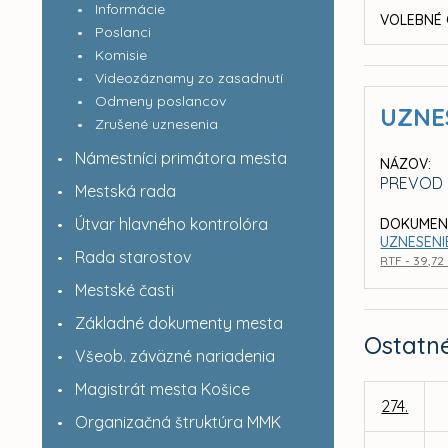
Informácie
VOLEBNÉ 
Poslanci
Komisie
Videozáznamy zo zasadnutí
Odmeny poslancov
UZNE
Zrušené uznesenia
Námestníci primátora mesta
NÁZOV:
PREVOD 
Mestská rada
Útvar hlavného kontrolóra
DOKUMEN
UZNESENIE
Rada starostov
RTF - 39,72
Mestské časti
Základné dokumenty mesta
Ostatn
Všeob. záväzné nariadenia
Magistrát mesta Košice
274.
Organizačná štruktúra MMK