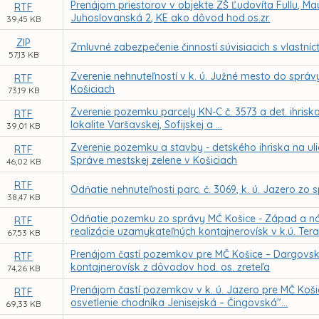
Prenájom priestorov v objekte ZŠ Ľudovíta Fullu, Ma
RTF
Juhoslovanská 2, KE ako dôvod hod.os.zr.
39,45 KB
ZIP
Zmluvné zabezpečenie činností súvisiacich s vlastní
57,13 KB
Zverenie nehnuteľností v k. ú. Južné mesto do správ
RTF
Košiciach
73,19 KB
Zverenie pozemku parcely KN-C č. 3573 a det. ihrisk
RTF
lokalite Varšavskej, Sofijskej a ...
39,01 KB
Zverenie pozemku a stavby - detského ihriska na ulic
RTF
Správe mestskej zelene v Košiciach
46,02 KB
RTF
Odňatie nehnuteľnosti parc. č. 3069, k. ú. Jazero z
38,47 KB
Odňatie pozemku zo správy MČ Košice - Západ a n
RTF
realizácie uzamykateľných kontajnerovísk v k.ú. Ter
67,53 KB
Prenájom častí pozemkov pre MČ Košice – Dargovský
RTF
kontajnerovísk z dôvodov hod. os. zreteľa
74,26 KB
Prenájom častí pozemkov v k. ú. Jazero pre MČ Koši
RTF
osvetlenie chodníka Jenisejská – Čingovská"...
69,33 KB