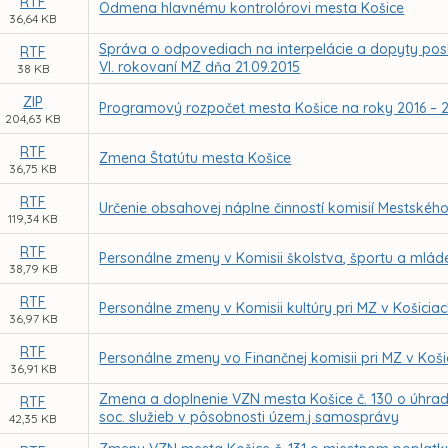
RTF
Odmena hlavnému kontrolórovi mesta Košice
36,64 KB
Správa o odpovediach na interpelácie a dopyty pos
RTF
VI. rokovaní MZ dňa 21.09.2015
38 KB
ZIP
Programový rozpočet mesta Košice na roky 2016 – 
204,63 KB
RTF
Zmena Štatútu mesta Košice
36,75 KB
RTF
Určenie obsahovej náplne činností komisií Mestského
119,34 KB
RTF
Personálne zmeny v Komisii školstva, športu a mláde
38,79 KB
RTF
Personálne zmeny v Komisii kultúry pri MZ v Košicia
36,97 KB
RTF
Personálne zmeny vo Finančnej komisii pri MZ v Koši
36,91 KB
Zmena a doplnenie VZN mesta Košice č. 130 o úhrad
RTF
soc. služieb v pôsobnosti územ.j samosprávy
42,35 KB