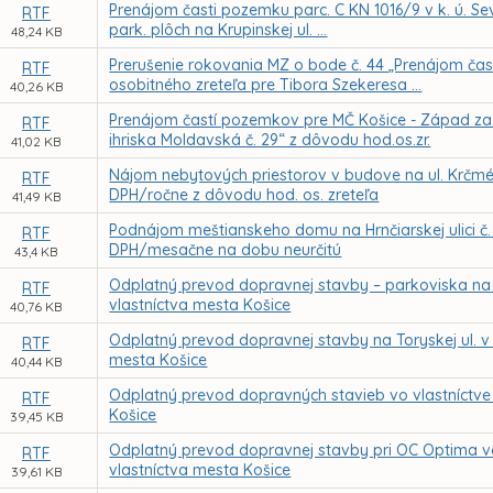
Prenájom časti pozemku parc. C KN 1016/9 v k. ú. Se
RTF
park. plôch na Krupinskej ul. ...
48,24 KB
Prerušenie rokovania MZ o bode č. 44 „Prenájom čas
RTF
osobitného zreteľa pre Tibora Szekeresa ...
40,26 KB
Prenájom častí pozemkov pre MČ Košice - Západ za ú
RTF
ihriska Moldavská č. 29“ z dôvodu hod.os.zr.
41,02 KB
Nájom nebytových priestorov v budove na ul. Krčméry
RTF
DPH/ročne z dôvodu hod. os. zreteľa
41,49 KB
Podnájom meštianskeho domu na Hrnčiarskej ulici č. 1
RTF
DPH/mesačne na dobu neurčitú
43,4 KB
Odplatný prevod dopravnej stavby – parkoviska na 
RTF
vlastníctva mesta Košice
40,76 KB
Odplatný prevod dopravnej stavby na Toryskej ul. v 
RTF
mesta Košice
40,44 KB
Odplatný prevod dopravných stavieb vo vlastníctve 
RTF
Košice
39,45 KB
Odplatný prevod dopravnej stavby pri OC Optima vo v
RTF
vlastníctva mesta Košice
39,61 KB