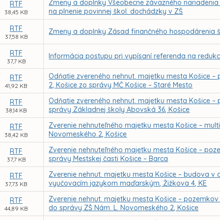
Zmeny a doplnky Všeobecne záväzného nariadenia me
RTF
na plnenie povinnej škol. dochádzky v ZŠ
38,45 KB
RTF
Zmeny a doplnky Zásad finančného hospodárenia šk
37,58 KB
RTF
Informácia postupu pri vypísaní referenda na redukc
37,7 KB
Odňatie zvereného nehnut. majetku mesta Košice –
RTF
2, Košice zo správy MČ Košice – Staré Mesto
41,92 KB
Odňatie zvereného nehnut. majetku mesta Košice – 
RTF
správy Základnej školy Abovská 36, Košice
38,14 KB
Zverenie nehnuteľného majetku mesta Košice – multi
RTF
Novomeského 2, Košice
38,42 KB
Zverenie nehnuteľného majetku mesta Košice – poze
RTF
správy Mestskej časti Košice – Barca
37,7 KB
Zverenie nehnut. majetku mesta Košice – budova v 
RTF
vyučovacím jazykom maďarským, Žižkova 4, KE
37,73 KB
Zverenie nehnut. majetku mesta Košice – pozemkov 
RTF
do správy ZŠ Nám. L. Novomeského 2, Košice
44,89 KB