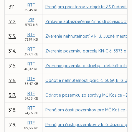
RTF
311.
Prenájom priestorov v objekte ZŠ Ľudovíta 
39,45 KB
ZIP
312.
Zmluvné zabezpečenie činností súvisiacich s
57,13 KB
RTF
313.
Zverenie nehnuteľností v k. ú. Južné mesto 
73,19 KB
RTF
314.
Zverenie pozemku parcely KN-C č. 3573 a det.
39,01 KB
RTF
315.
Zverenie pozemku a stavby - detského ihriska
46,02 KB
RTF
316.
Odňatie nehnuteľnosti parc. č. 3069, k. ú. 
38,47 KB
RTF
317.
Odňatie pozemku zo správy MČ Košice - Záp
67,53 KB
RTF
318.
Prenájom častí pozemkov pre MČ Košice – Da
74,26 KB
RTF
319.
Prenájom častí pozemkov v k. ú. Jazero pre 
69,33 KB