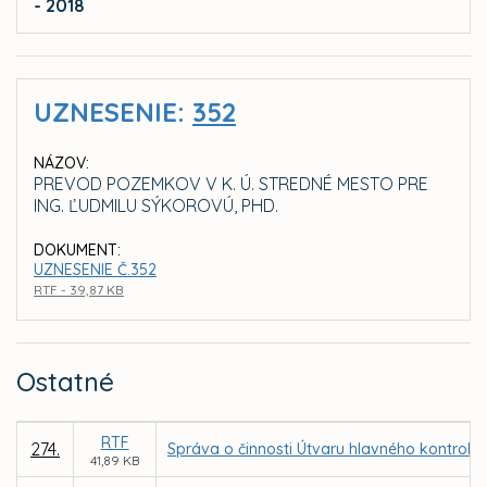
- 2018
UZNESENIE:
352
NÁZOV:
PREVOD POZEMKOV V K. Ú. STREDNÉ MESTO PRE
ING. ĽUDMILU SÝKOROVÚ, PHD.
DOKUMENT:
UZNESENIE Č.352
RTF - 39,87 KB
Ostatné
RTF
274.
Správa o činnosti Útvaru hlavného kontroló
41,89 KB