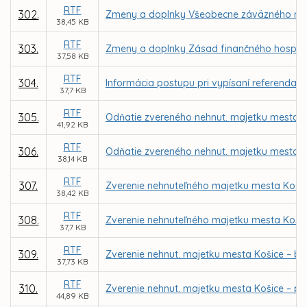
RTF
302.
Zmeny a doplnky Všeobecne záväzného nariad
38,45 KB
RTF
303.
Zmeny a doplnky Zásad finančného hospodá
37,58 KB
RTF
304.
Informácia postupu pri vypísaní referenda n
37,7 KB
RTF
305.
Odňatie zvereného nehnut. majetku mesta K
41,92 KB
RTF
306.
Odňatie zvereného nehnut. majetku mesta Ko
38,14 KB
RTF
307.
Zverenie nehnuteľného majetku mesta Košic
38,42 KB
RTF
308.
Zverenie nehnuteľného majetku mesta Košice
37,7 KB
RTF
309.
Zverenie nehnut. majetku mesta Košice – b
37,73 KB
RTF
310.
Zverenie nehnut. majetku mesta Košice – p
44,89 KB