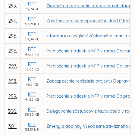
RTF
293.
Žiadosť o poskytnutie dotácie na obstaran
93,94 KB
RTF
294.
Založenie obchodnej spoločnosti NTC Košice,
53,21 KB
RTF
295.
Informácia o zvýšení základného imania v 
39,04 KB
RTF
296.
Predloženie žiadosti o NFP v rámci Operačnéh
43,27 KB
RTF
297.
Predloženie žiadosti o NFP v rámci Op. prog
42,63 KB
RTF
298.
Zabezpečenie realizácie projektu Dopravným 
46,5 KB
RTF
299.
Predloženie žiadosti o NFP v rámci Op.progra
44,25 KB
RTF
300.
Delegovanie zástupcov zriaďovateľa v rade 
38,35 KB
RTF
301.
Zmeny a doplnky Všeobecne záväzného nari
38,31 KB