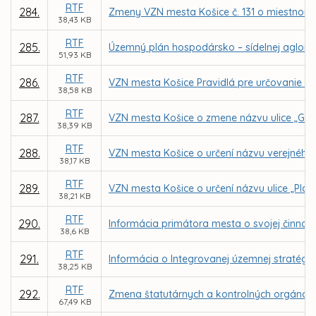
RTF
284.
Zmeny VZN mesta Košice č. 131 o miestnom
38,43 KB
RTF
285.
Územný plán hospodársko – sídelnej aglome
51,93 KB
RTF
286.
VZN mesta Košice Pravidlá pre určovanie náz
38,58 KB
RTF
287.
VZN mesta Košice o zmene názvu ulice „Gal
38,39 KB
RTF
288.
VZN mesta Košice o určení názvu verejného 
38,17 KB
RTF
289.
VZN mesta Košice o určení názvu ulice „Plat
38,21 KB
RTF
290.
Informácia primátora mesta o svojej činnost
38,6 KB
RTF
291.
Informácia o Integrovanej územnej stratégii
38,25 KB
RTF
292.
Zmena štatutárnych a kontrolných orgánov
67,49 KB