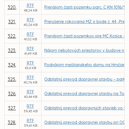
RTF
320.
Prenájom časti pozemku parc. C KN 1016/9 v k
48,24 KB
RTF
321.
Prerušenie rokovania MZ o bode č. 44 „Prená
40,26 KB
RTF
322.
Prenájom častí pozemkov pre MČ Košice - Záp
41,02 KB
RTF
323.
Nájom nebytových priestorov v budove na ul.
41,49 KB
RTF
324.
Podnájom meštianskeho domu na Hrnčiarskej 
43,4 KB
RTF
325.
Odplatný prevod dopravnej stavby – parkovi
40,76 KB
RTF
326.
Odplatný prevod dopravnej stavby na Toryske
40,44 KB
RTF
327.
Odplatný prevod dopravných stavieb vo vlas
39,45 KB
RTF
328.
Odplatný prevod dopravnej stavby pri OC Opt
39,61 KB