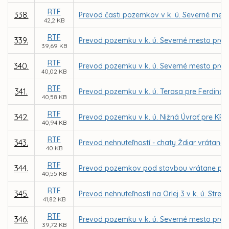
RTF
338.
Prevod časti pozemkov v k. ú. Severné mes
42,2 KB
RTF
339.
Prevod pozemku v k. ú. Severné mesto pre 
39,69 KB
RTF
340.
Prevod pozemku v k. ú. Severné mesto pre 
40,02 KB
RTF
341.
Prevod pozemku v k. ú. Terasa pre Ferdina
40,58 KB
RTF
342.
Prevod pozemku v k. ú. Nižná Úvrať pre KRA
40,94 KB
RTF
343.
Prevod nehnuteľností - chaty Ždiar vrátane
40 KB
RTF
344.
Prevod pozemkov pod stavbou vrátane priľahl
40,55 KB
RTF
345.
Prevod nehnuteľností na Orlej 3 v k. ú. Str
41,82 KB
RTF
346.
Prevod pozemku v k. ú. Severné mesto pre 
39,72 KB