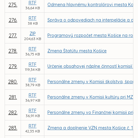
RTF
275.
Odmena hlavnému kontrolórovi mesta Koši
36,64 KB
RTF
276.
Správa o odpovediach na interpelácie a dop
38 KB
ZIP
277.
Programový rozpočet mesta Košice na roky 
204,63 KB
RTF
278.
Zmena Štatútu mesta Košice
36,75 KB
RTF
279.
Určenie obsahovej náplne činností komisií M
119,34 KB
RTF
280.
Personálne zmeny v Komisii školstva, športu
38,79 KB
RTF
281.
Personálne zmeny v Komisii kultúry pri MZ v
36,97 KB
RTF
282.
Personálne zmeny vo Finančnej komisii pri M
36,91 KB
RTF
283.
Zmena a doplnenie VZN mesta Košice č. 130
42,35 KB