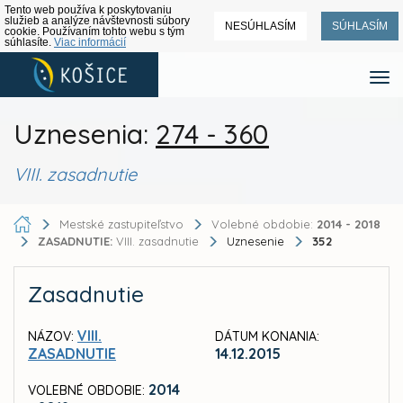
Tento web používa k poskytovaniu
služieb a analýze návštevnosti súbory
NESÚHLASÍM
SÚHLASÍM
cookie. Používaním tohto webu s tým
súhlasíte.
Viac informácií
Uznesenia:
274 - 360
VIII. zasadnutie
Mestské zastupiteľstvo
Volebné obdobie:
2014 - 2018
ZASADNUTIE:
VIII. zasadnutie
Uznesenie
352
Zasadnutie
VIII.
NÁZOV:
DÁTUM KONANIA:
ZASADNUTIE
14.12.2015
2014
VOLEBNÉ OBDOBIE: