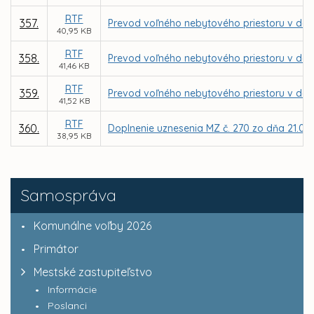
RTF
357.
Prevod voľného nebytového priestoru v dome
40,95 KB
RTF
358.
Prevod voľného nebytového priestoru v dome
41,46 KB
RTF
359.
Prevod voľného nebytového priestoru v dome
41,52 KB
RTF
360.
Doplnenie uznesenia MZ č. 270 zo dňa 21.09.2
38,95 KB
Samospráva
Komunálne voľby 2026
Primátor
Mestské zastupiteľstvo
Informácie
Poslanci