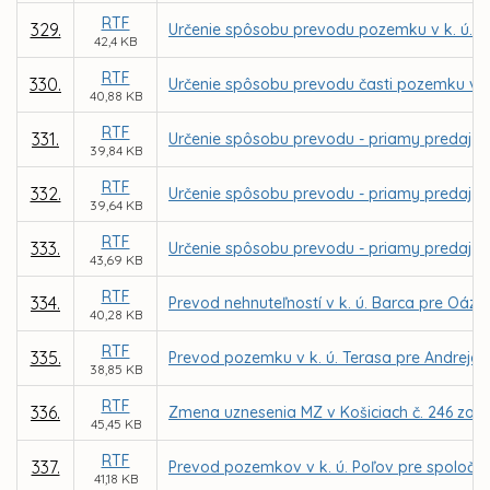
RTF
329.
Určenie spôsobu prevodu pozemku v k. ú. Ter
42,4 KB
RTF
330.
Určenie spôsobu prevodu časti pozemku v k. 
40,88 KB
RTF
331.
Určenie spôsobu prevodu - priamy predaj po
39,84 KB
RTF
332.
Určenie spôsobu prevodu - priamy predaj p
39,64 KB
RTF
333.
Určenie spôsobu prevodu - priamy predaj p
43,69 KB
RTF
334.
Prevod nehnuteľností v k. ú. Barca pre Oáza
40,28 KB
RTF
335.
Prevod pozemku v k. ú. Terasa pre Andreja 
38,85 KB
RTF
336.
Zmena uznesenia MZ v Košiciach č. 246 zo d
45,45 KB
RTF
337.
Prevod pozemkov v k. ú. Poľov pre spoločnos
41,18 KB