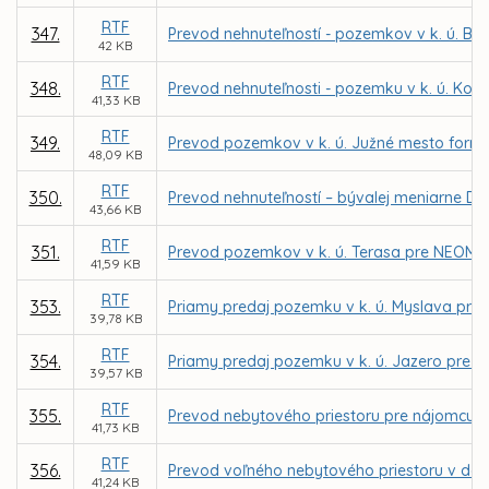
RTF
347.
Prevod nehnuteľností - pozemkov v k. ú. 
42 KB
RTF
348.
Prevod nehnuteľnosti - pozemku v k. ú. Koš
41,33 KB
RTF
349.
Prevod pozemkov v k. ú. Južné mesto formo
48,09 KB
RTF
350.
Prevod nehnuteľností – bývalej meniarne DP
43,66 KB
RTF
351.
Prevod pozemkov v k. ú. Terasa pre NEOMAD 
41,59 KB
RTF
353.
Priamy predaj pozemku v k. ú. Myslava pr
39,78 KB
RTF
354.
Priamy predaj pozemku v k. ú. Jazero pre O
39,57 KB
RTF
355.
Prevod nebytového priestoru pre nájomcu Slov
41,73 KB
RTF
356.
Prevod voľného nebytového priestoru v dome
41,24 KB