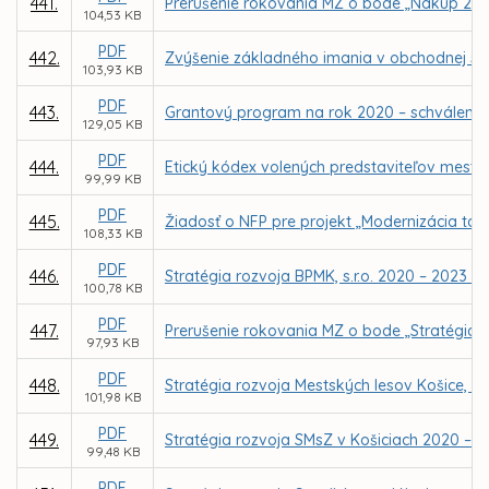
441.
Prerušenie rokovania MZ o bode „Nákup 21 
104,53 KB
PDF
442.
Zvýšenie základného imania v obchodnej spo
103,93 KB
PDF
443.
Grantový program na rok 2020 – schválenie
129,05 KB
PDF
444.
Etický kódex volených predstaviteľov mesta 
99,99 KB
PDF
445.
Žiadosť o NFP pre projekt „Modernizácia tar
108,33 KB
PDF
446.
Stratégia rozvoja BPMK, s.r.o. 2020 – 2023 – 
100,78 KB
PDF
447.
Prerušenie rokovania MZ o bode „Stratégia ro
97,93 KB
PDF
448.
Stratégia rozvoja Mestských lesov Košice, a.
101,98 KB
PDF
449.
Stratégia rozvoja SMsZ v Košiciach 2020 – 20
99,48 KB
PDF