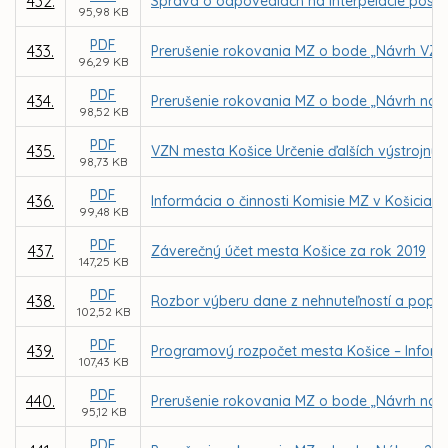
432.
Správa o odpovediach na interpelácie posla
95,98 KB
PDF
433.
Prerušenie rokovania MZ o bode „Návrh VZN 
96,29 KB
PDF
434.
Prerušenie rokovania MZ o bode „Návrh na
98,52 KB
PDF
435.
VZN mesta Košice Určenie ďalších výstrojných
98,73 KB
PDF
436.
Informácia o činnosti Komisie MZ v Košiciac
99,48 KB
PDF
437.
Záverečný účet mesta Košice za rok 2019
147,25 KB
PDF
438.
Rozbor výberu dane z nehnuteľností a popl
102,52 KB
PDF
439.
Programový rozpočet mesta Košice – Inform
107,43 KB
PDF
440.
Prerušenie rokovania MZ o bode „Návrh na 
95,12 KB
PDF