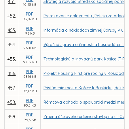
451.
Stratégia rozvoja Strediska sociálnej pomoci
101,15 KB
PDF
452.
Prerokovanie dokumentu „Petícia za odvolanie
93,07 KB
PDF
453.
Informácia o nákladoch zimnej údržby v up
98 KB
PDF
454.
Výročná správa o činnosti a hospodárení nezi
96,41 KB
PDF
455.
Technologický a inovačný park Košice (TIP - 
97,82 KB
PDF
456.
Projekt Housing First pre rodiny v Košiciach
98,16 KB
PDF
457.
Pristúpenie mesta Košice k Baskickej deklará
92,43 KB
PDF
458.
Rámcová dohoda o spolupráci medzi mesto
95,5 KB
PDF
459.
Zmena účelového určenia stavby na ul. Obranc
99,3 KB