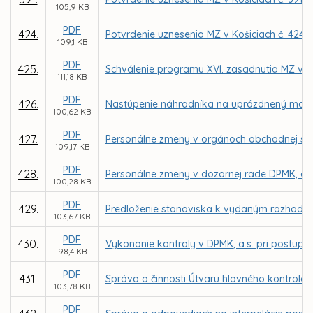
105,9 KB
PDF
424.
Potvrdenie uznesenia MZ v Košiciach č. 424 
109,1 KB
PDF
425.
Schválenie programu XVI. zasadnutia MZ v K
111,18 KB
PDF
426.
Nastúpenie náhradníka na uprázdnený mand
100,62 KB
PDF
427.
Personálne zmeny v orgánoch obchodnej spo
109,17 KB
PDF
428.
Personálne zmeny v dozornej rade DPMK, a.s
100,28 KB
PDF
429.
Predloženie stanoviska k vydaným rozhodnut
103,67 KB
PDF
430.
Vykonanie kontroly v DPMK, a.s. pri postup
98,4 KB
PDF
431.
Správa o činnosti Útvaru hlavného kontroló
103,78 KB
PDF