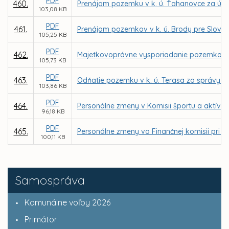
PDF
460.
Prenájom pozemku v k. ú. Ťahanovce za úče
103,08 KB
PDF
461.
Prenájom pozemkov v k. ú. Brody pre Slove
105,25 KB
PDF
462.
Majetkovoprávne vysporiadanie pozemkov vo v
105,73 KB
PDF
463.
Odňatie pozemku v k. ú. Terasa zo správy o
103,86 KB
PDF
464.
Personálne zmeny v Komisii športu a aktívn
96,18 KB
PDF
465.
Personálne zmeny vo Finančnej komisii pri M
100,11 KB
Samospráva
Komunálne voľby 2026
Primátor