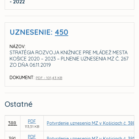
- 2022
UZNESENIE:
450
NÁZOV:
STRATÉGIA ROZVOJA KNIŽNICE PRE MLÁDEŽ MESTA
KOŠICE 2020 – 2023 – PLNENIE UZNESENIA MZ Č. 267
ZO DŇA 06.11.2019
DOKUMENT:
PDF - 101,43 KB
Ostatné
PDF
388.
Potvrdenie uznesenia MZ v Košiciach č. 388 
113,51 KB
PDF
391.
Potvrdenie uznesenia MZ v Košiciach č. 391