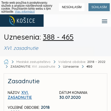
Tento web používa k poskytovaniu
služieb a analýze návštevnosti súbory
NESÚHLASÍM
SÚHLASÍM
cookie. Používaním tohto webu s tým
súhlasíte.
Viac informácií
Uznesenia:
388 - 465
XVI. zasadnutie
Mestské zastupiteľstvo
Volebné obdobie:
2018 - 2022
ZASADNUTIE:
XVI. zasadnutie
Uznesenie
450
Zasadnutie
XVI.
NÁZOV:
DÁTUM KONANIA:
ZASADNUTIE
30.07.2020
2018
VOLEBNÉ OBDOBIE: