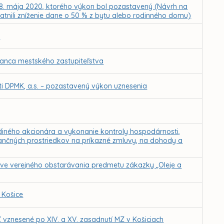
28. mája 2020, ktorého výkon bol pozastavený (Návrh na
atnili zníženie dane o 50 % z bytu alebo rodinného domu)
h
anca mestského zastupiteľstva
i DPMK, a.s. – pozastavený výkon uznesenia
iného akcionára a vykonanie kontroly hospodárnosti,
inančných prostriedkov na príkazné zmluvy, na dohody a
rave verejného obstarávania predmetu zákazky „Oleje a
 Košice
vznesené po XIV. a XV. zasadnutí MZ v Košiciach