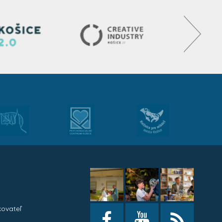
kovateľ
h