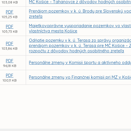
MČ Košice – Ťahanovce z dôvodov hodných osobitn
103,08 KB
Prenájom pozemkov v k. ú. Brody pre Slovenský vo
PDF
zreteľa
105,25 KB
Majetkovoprávne vysporiadanie pozemkov vo vlastníc
PDF
vlastníctva mesta Košice
105,73 KB
Odňatie pozemku v k. ú. Terasa zo správy organizác
PDF
prenájom pozemkov v k. ú. Terasa pre MČ Košice – Z
103,86 KB
rozpočtu z dôvodov hodných osobitného zreteľa
PDF
Personálne zmeny v Komisii športu a aktívneho oddy
96,18 KB
PDF
Personálne zmeny vo Finančnej komisii pri MZ v Koši
100,11 KB