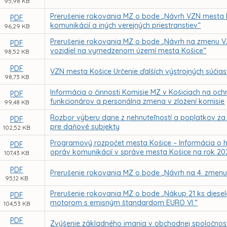
95,98 KB
Prerušenie rokovania MZ o bode „Návrh VZN mesta K
PDF
komunikácií a iných verejných priestranstiev“
96,29 KB
Prerušenie rokovania MZ o bode „Návrh na zmenu 
PDF
vozidiel na vymedzenom území mesta Košice“
98,52 KB
PDF
VZN mesta Košice Určenie ďalších výstrojných súčias
98,73 KB
Informácia o činnosti Komisie MZ v Košiciach na och
PDF
funkcionárov a personálna zmena v zložení komisie
99,48 KB
Rozbor výberu dane z nehnuteľností a poplatkov za
PDF
pre daňové subjekty
102,52 KB
Programový rozpočet mesta Košice – Informácia o 
PDF
opráv komunikácií v správe mesta Košice na rok 20
107,43 KB
PDF
Prerušenie rokovania MZ o bode „Návrh na 4. zmen
95,12 KB
Prerušenie rokovania MZ o bode „Nákup 21 ks diese
PDF
motorom s emisným štandardom EURO VI.“
104,53 KB
PDF
Zvýšenie základného imania v obchodnej spoločnosti