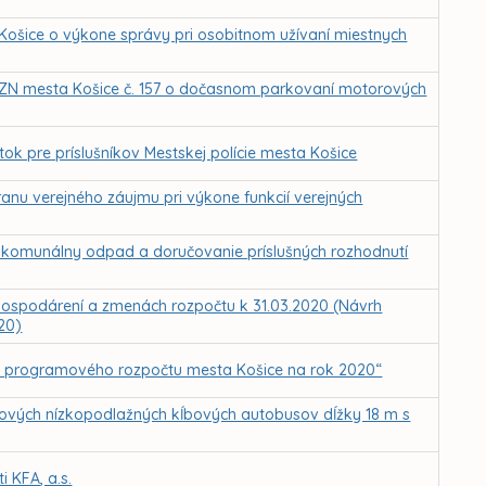
ošice o výkone správy pri osobitnom užívaní miestnych
VZN mesta Košice č. 157 o dočasnom parkovaní motorových
tok pre príslušníkov Mestskej polície mesta Košice
ranu verejného záujmu pri výkone funkcií verejných
 komunálny odpad a doručovanie príslušných rozhodnutí
hospodárení a zmenách rozpočtu k 31.03.2020 (Návrh
20)
u programového rozpočtu mesta Košice na rok 2020“
lových nízkopodlažných kĺbových autobusov dĺžky 18 m s
 KFA, a.s.