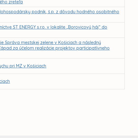
ého zreteľa
dohospodársky podnik, š.p. z dôvodu hodného osobitného
tve ST ENERGY s.r.o. v lokalite „Borovicový háj“ do
ie Správa mestskej zelene v Košiciach a následný
ápad za účelom realizácie projektov participatívneho
chu pri MZ v Košiciach
ciach