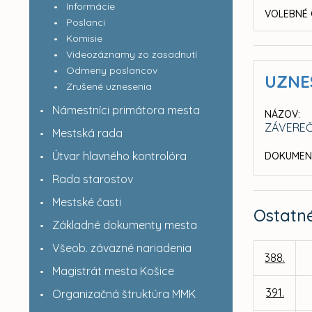
Informácie
VOLEBNÉ 
Poslanci
Komisie
Videozáznamy zo zasadnutí
Odmeny poslancov
UZNE
Zrušené uznesenia
Námestníci primátora mesta
NÁZOV:
ZÁVEREČ
Mestská rada
Útvar hlavného kontrolóra
DOKUMEN
Rada starostov
Mestské časti
Ostatn
Základné dokumenty mesta
Všeob. záväzné nariadenia
388.
Magistrát mesta Košice
391.
Organizačná štruktúra MMK