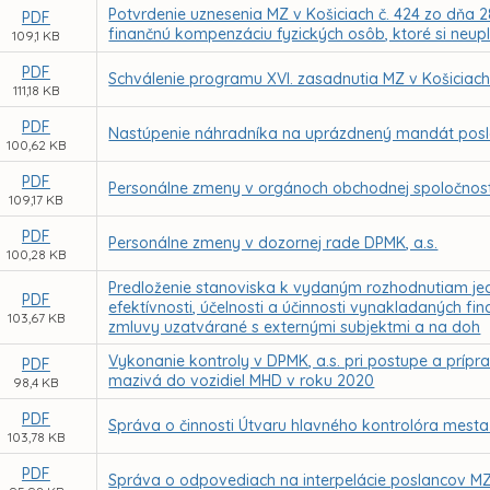
Potvrdenie uznesenia MZ v Košiciach č. 424 zo dňa 
PDF
finančnú kompenzáciu fyzických osôb, ktoré si neupl
109,1 KB
PDF
Schválenie programu XVI. zasadnutia MZ v Košiciac
111,18 KB
PDF
Nastúpenie náhradníka na uprázdnený mandát posl
100,62 KB
PDF
Personálne zmeny v orgánoch obchodnej spoločnost
109,17 KB
PDF
Personálne zmeny v dozornej rade DPMK, a.s.
100,28 KB
Predloženie stanoviska k vydaným rozhodnutiam jed
PDF
efektívnosti, účelnosti a účinnosti vynakladaných f
103,67 KB
zmluvy uzatvárané s externými subjektmi a na doh
Vykonanie kontroly v DPMK, a.s. pri postupe a príp
PDF
mazivá do vozidiel MHD v roku 2020
98,4 KB
PDF
Správa o činnosti Útvaru hlavného kontrolóra mesta
103,78 KB
PDF
Správa o odpovediach na interpelácie poslancov MZ 