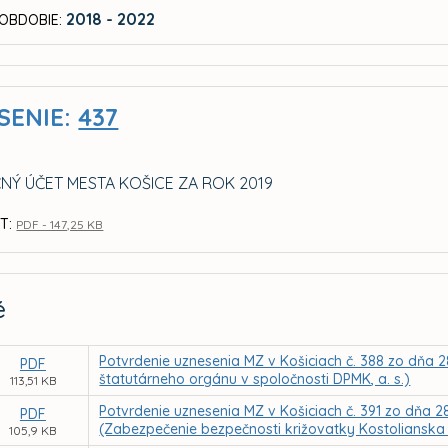
2018 - 2022
OBDOBIE:
SENIE:
437
NÝ ÚČET MESTA KOŠICE ZA ROK 2019
T:
PDF - 147,25 KB
é
Potvrdenie uznesenia MZ v Košiciach č. 388 zo dňa 
PDF
štatutárneho orgánu v spoločnosti DPMK, a. s.)
113,51 KB
Potvrdenie uznesenia MZ v Košiciach č. 391 zo dňa 
PDF
(Zabezpečenie bezpečnosti križovatky Kostoliansk
105,9 KB