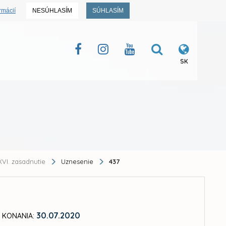
rmácií
NESÚHLASÍM
SÚHLASÍM
SK
VI. zasadnutie
Uznesenie
437
30.07.2020
 KONANIA: