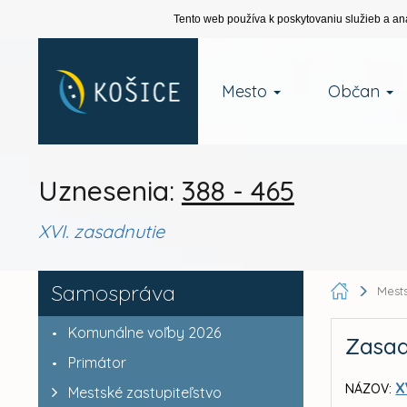
Tento web používa k poskytovaniu služieb a an
Mesto
Občan
Uznesenia:
388 - 465
XVI. zasadnutie
Samospráva
Mests
Komunálne voľby 2026
Zasad
Primátor
X
NÁZOV:
Mestské zastupiteľstvo