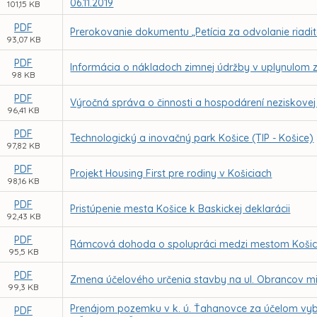
06.11.2019
101,15 KB
PDF
Prerokovanie dokumentu „Petícia za odvolanie riadit
93,07 KB
PDF
Informácia o nákladoch zimnej údržby v uplynulom
98 KB
PDF
Výročná správa o činnosti a hospodárení neziskovej o
96,41 KB
PDF
Technologický a inovačný park Košice (TIP - Košice)
97,82 KB
PDF
Projekt Housing First pre rodiny v Košiciach
98,16 KB
PDF
Pristúpenie mesta Košice k Baskickej deklarácii
92,43 KB
PDF
Rámcová dohoda o spolupráci medzi mestom Koši
95,5 KB
PDF
Zmena účelového určenia stavby na ul. Obrancov mier
99,3 KB
Prenájom pozemku v k. ú. Ťahanovce za účelom vyb
PDF