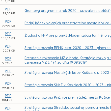
103,93 KB
PDF
Grantový program na rok 2020 – schválenie dotáci
129,05 KB
PDF
Etický kódex volených predstaviteľov mesta Košice 
99,99 KB
PDF
Žiadosť o NFP pre projekt „Modernizácia tarifného s
108,33 KB
PDF
Stratégia rozvoja BPMK, s.r.o. 2020 – 2023 – plnenie 
100,78 KB
Prerušenie rokovania MZ o bode „Stratégia rozvoja K
PDF
uznesenia MZ č. 194 zo dňa 19.09.2019“
97,93 KB
PDF
Stratégia rozvoja Mestských lesov Košice, a.s. 2020 
101,98 KB
PDF
Stratégia rozvoja SMsZ v Košiciach 2020 – 2023 – pln
99,48 KB
PDF
Stratégia rozvoja Knižnice pre mládež mesta Košice 
101,43 KB
Stratégia rozvoja Strediska sociálnej pomoci mesta 
PDF