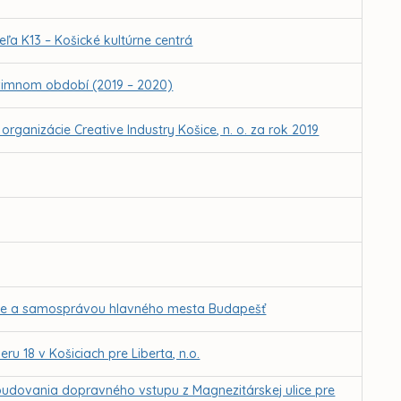
eľa K13 – Košické kultúrne centrá
 zimnom období (2019 – 2020)
rganizácie Creative Industry Košice, n. o. za rok 2019
ce a samosprávou hlavného mesta Budapešť
u 18 v Košiciach pre Liberta, n.o.
udovania dopravného vstupu z Magnezitárskej ulice pre