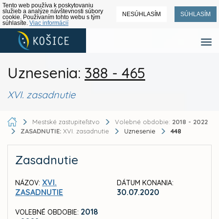
Tento web používa k poskytovaniu
služieb a analýze návštevnosti súbory
NESÚHLASÍM
SÚHLASÍM
cookie. Používaním tohto webu s tým
súhlasíte.
Viac informácií
Uznesenia:
388 - 465
XVI. zasadnutie
Mestské zastupiteľstvo
Volebné obdobie:
2018 - 2022
ZASADNUTIE:
XVI. zasadnutie
Uznesenie
448
Zasadnutie
XVI.
NÁZOV:
DÁTUM KONANIA:
ZASADNUTIE
30.07.2020
2018
VOLEBNÉ OBDOBIE: