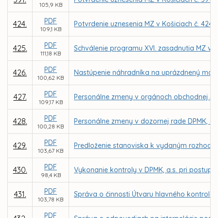
105,9 KB
PDF
424.
Potvrdenie uznesenia MZ v Košiciach č. 424 
109,1 KB
PDF
425.
Schválenie programu XVI. zasadnutia MZ v K
111,18 KB
PDF
426.
Nastúpenie náhradníka na uprázdnený mand
100,62 KB
PDF
427.
Personálne zmeny v orgánoch obchodnej spo
109,17 KB
PDF
428.
Personálne zmeny v dozornej rade DPMK, a.s
100,28 KB
PDF
429.
Predloženie stanoviska k vydaným rozhodnut
103,67 KB
PDF
430.
Vykonanie kontroly v DPMK, a.s. pri postup
98,4 KB
PDF
431.
Správa o činnosti Útvaru hlavného kontroló
103,78 KB
PDF