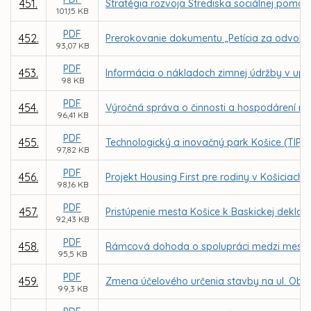
451.
Stratégia rozvoja Strediska sociálnej pomoci
101,15 KB
PDF
452.
Prerokovanie dokumentu „Petícia za odvolanie
93,07 KB
PDF
453.
Informácia o nákladoch zimnej údržby v up
98 KB
PDF
454.
Výročná správa o činnosti a hospodárení nezi
96,41 KB
PDF
455.
Technologický a inovačný park Košice (TIP -
97,82 KB
PDF
456.
Projekt Housing First pre rodiny v Košiciach
98,16 KB
PDF
457.
Pristúpenie mesta Košice k Baskickej deklará
92,43 KB
PDF
458.
Rámcová dohoda o spolupráci medzi mest
95,5 KB
PDF
459.
Zmena účelového určenia stavby na ul. Obran
99,3 KB