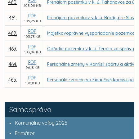
PDF
460.
Prenájom pozemku v k. ú. Ťahanovce za úče
103,08 KB
PDF
461.
Prenájom pozemkov v k. ú. Brody pre Slove
105,25 KB
PDF
462.
Majetkovoprávne vysporiadanie pozemkov vo v
105,73 KB
PDF
463.
Odňatie pozemku v k. ú. Terasa zo správy o
103,86 KB
PDF
464.
Personálne zmeny v Komisii športu a aktívn
96,18 KB
PDF
465.
Personálne zmeny vo Finančnej komisii pri M
100,11 KB
Samospráva
Komunálne voľby 2026
Primátor