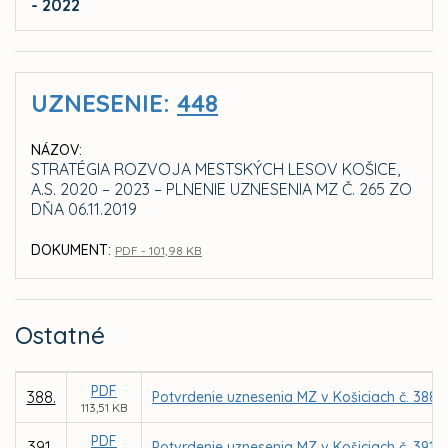
- 2022
UZNESENIE:
448
NÁZOV:
STRATÉGIA ROZVOJA MESTSKÝCH LESOV KOŠICE,
A.S. 2020 – 2023 – PLNENIE UZNESENIA MZ Č. 265 ZO
DŇA 06.11.2019
DOKUMENT:
PDF - 101,98 KB
Ostatné
PDF
388.
Potvrdenie uznesenia MZ v Košiciach č. 388 
113,51 KB
PDF
391.
Potvrdenie uznesenia MZ v Košiciach č. 391