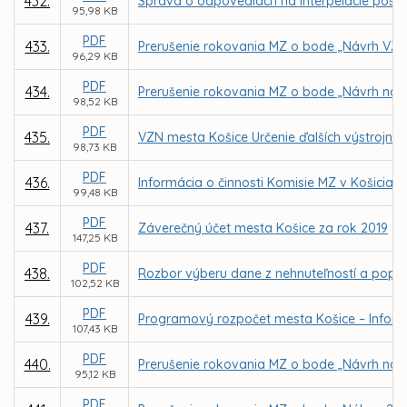
432.
Správa o odpovediach na interpelácie posla
95,98 KB
PDF
433.
Prerušenie rokovania MZ o bode „Návrh VZN 
96,29 KB
PDF
434.
Prerušenie rokovania MZ o bode „Návrh na
98,52 KB
PDF
435.
VZN mesta Košice Určenie ďalších výstrojných
98,73 KB
PDF
436.
Informácia o činnosti Komisie MZ v Košiciac
99,48 KB
PDF
437.
Záverečný účet mesta Košice za rok 2019
147,25 KB
PDF
438.
Rozbor výberu dane z nehnuteľností a popl
102,52 KB
PDF
439.
Programový rozpočet mesta Košice – Inform
107,43 KB
PDF
440.
Prerušenie rokovania MZ o bode „Návrh na
95,12 KB
PDF