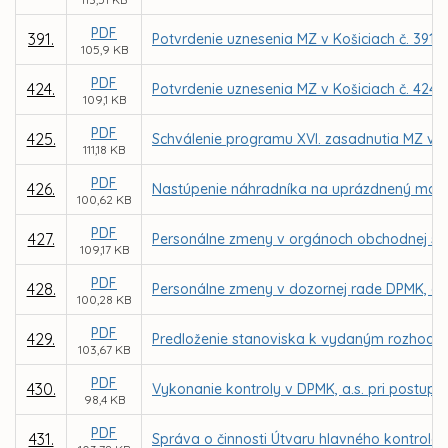
PDF
391.
Potvrdenie uznesenia MZ v Košiciach č. 391
105,9 KB
PDF
424.
Potvrdenie uznesenia MZ v Košiciach č. 424 
109,1 KB
PDF
425.
Schválenie programu XVI. zasadnutia MZ v K
111,18 KB
PDF
426.
Nastúpenie náhradníka na uprázdnený mand
100,62 KB
PDF
427.
Personálne zmeny v orgánoch obchodnej spo
109,17 KB
PDF
428.
Personálne zmeny v dozornej rade DPMK, a.s
100,28 KB
PDF
429.
Predloženie stanoviska k vydaným rozhodnut
103,67 KB
PDF
430.
Vykonanie kontroly v DPMK, a.s. pri postup
98,4 KB
PDF
431.
Správa o činnosti Útvaru hlavného kontroló