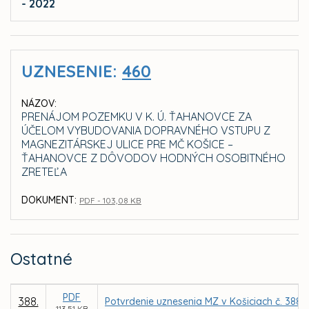
- 2022
UZNESENIE:
460
NÁZOV:
PRENÁJOM POZEMKU V K. Ú. ŤAHANOVCE ZA
ÚČELOM VYBUDOVANIA DOPRAVNÉHO VSTUPU Z
MAGNEZITÁRSKEJ ULICE PRE MČ KOŠICE –
ŤAHANOVCE Z DÔVODOV HODNÝCH OSOBITNÉHO
ZRETEĽA
DOKUMENT:
PDF - 103,08 KB
Ostatné
PDF
388.
Potvrdenie uznesenia MZ v Košiciach č. 388 
113,51 KB