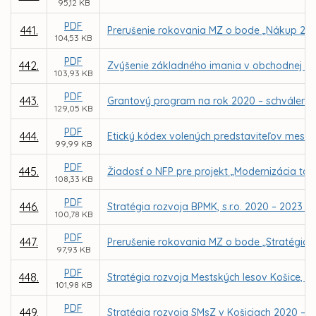
95,12 KB
PDF
441.
Prerušenie rokovania MZ o bode „Nákup 21 
104,53 KB
PDF
442.
Zvýšenie základného imania v obchodnej spo
103,93 KB
PDF
443.
Grantový program na rok 2020 – schválenie
129,05 KB
PDF
444.
Etický kódex volených predstaviteľov mesta
99,99 KB
PDF
445.
Žiadosť o NFP pre projekt „Modernizácia tar
108,33 KB
PDF
446.
Stratégia rozvoja BPMK, s.r.o. 2020 – 2023 – 
100,78 KB
PDF
447.
Prerušenie rokovania MZ o bode „Stratégia ro
97,93 KB
PDF
448.
Stratégia rozvoja Mestských lesov Košice, a.
101,98 KB
PDF
449.
Stratégia rozvoja SMsZ v Košiciach 2020 – 20