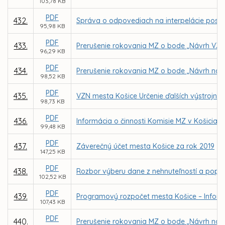
103,78 KB
PDF
432.
Správa o odpovediach na interpelácie posla
95,98 KB
PDF
433.
Prerušenie rokovania MZ o bode „Návrh VZN 
96,29 KB
PDF
434.
Prerušenie rokovania MZ o bode „Návrh na
98,52 KB
PDF
435.
VZN mesta Košice Určenie ďalších výstrojných
98,73 KB
PDF
436.
Informácia o činnosti Komisie MZ v Košiciac
99,48 KB
PDF
437.
Záverečný účet mesta Košice za rok 2019
147,25 KB
PDF
438.
Rozbor výberu dane z nehnuteľností a popl
102,52 KB
PDF
439.
Programový rozpočet mesta Košice – Inform
107,43 KB
PDF
440.
Prerušenie rokovania MZ o bode „Návrh na