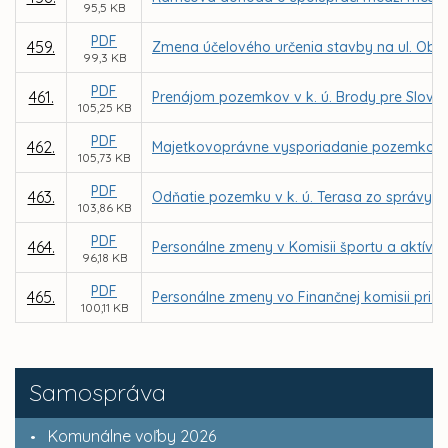
95,5 KB
PDF
459.
Zmena účelového určenia stavby na ul. Obran
99,3 KB
PDF
461.
Prenájom pozemkov v k. ú. Brody pre Slove
105,25 KB
PDF
462.
Majetkovoprávne vysporiadanie pozemkov vo v
105,73 KB
PDF
463.
Odňatie pozemku v k. ú. Terasa zo správy o
103,86 KB
PDF
464.
Personálne zmeny v Komisii športu a aktívn
96,18 KB
PDF
465.
Personálne zmeny vo Finančnej komisii pri M
100,11 KB
Samospráva
Komunálne voľby 2026