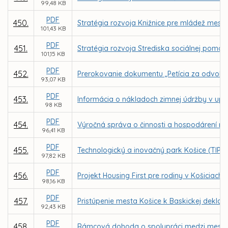
99,48 KB
PDF
450.
Stratégia rozvoja Knižnice pre mládež mesta
101,43 KB
PDF
451.
Stratégia rozvoja Strediska sociálnej pomoci
101,15 KB
PDF
452.
Prerokovanie dokumentu „Petícia za odvolanie
93,07 KB
PDF
453.
Informácia o nákladoch zimnej údržby v up
98 KB
PDF
454.
Výročná správa o činnosti a hospodárení nezi
96,41 KB
PDF
455.
Technologický a inovačný park Košice (TIP -
97,82 KB
PDF
456.
Projekt Housing First pre rodiny v Košiciach
98,16 KB
PDF
457.
Pristúpenie mesta Košice k Baskickej deklará
92,43 KB
PDF
458.
Rámcová dohoda o spolupráci medzi mest