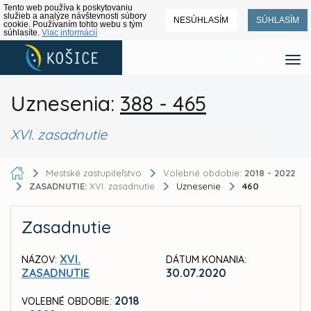
Tento web používa k poskytovaniu
služieb a analýze návštevnosti súbory
NESÚHLASÍM
SÚHLASÍM
cookie. Používaním tohto webu s tým
súhlasíte.
Viac informácií
Uznesenia:
388 - 465
XVI. zasadnutie
Mestské zastupiteľstvo
Volebné obdobie:
2018 - 2022
ZASADNUTIE:
XVI. zasadnutie
Uznesenie
460
Zasadnutie
XVI.
NÁZOV:
DÁTUM KONANIA:
ZASADNUTIE
30.07.2020
2018
VOLEBNÉ OBDOBIE: