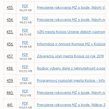
PDF
433.
Prerušenie rokovania MZ o bode „Návrh VZN 
96,29 KB
PDF
434.
Prerušenie rokovania MZ o bode „Návrh na
98,52 KB
PDF
435.
VZN mesta Košice Určenie ďalších výstrojných
98,73 KB
PDF
436.
Informácia o činnosti Komisie MZ v Košiciac
99,48 KB
PDF
437.
Záverečný účet mesta Košice za rok 2019
147,25 KB
PDF
438.
Rozbor výberu dane z nehnuteľností a popl
102,52 KB
PDF
439.
Programový rozpočet mesta Košice – Inform
107,43 KB
PDF
440.
Prerušenie rokovania MZ o bode „Návrh na
95,12 KB
PDF
441.
Prerušenie rokovania MZ o bode „Nákup 21 
104,53 KB