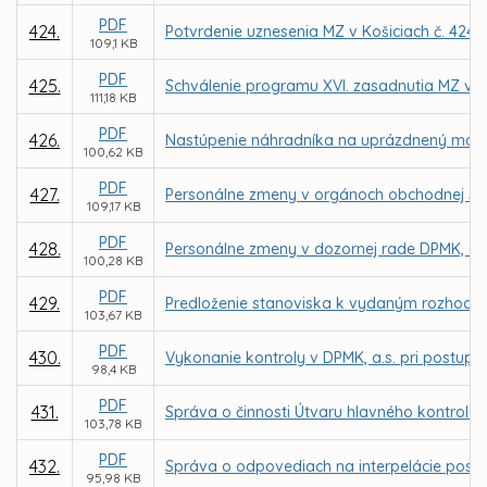
PDF
424.
Potvrdenie uznesenia MZ v Košiciach č. 424 
109,1 KB
PDF
425.
Schválenie programu XVI. zasadnutia MZ v K
111,18 KB
PDF
426.
Nastúpenie náhradníka na uprázdnený mand
100,62 KB
PDF
427.
Personálne zmeny v orgánoch obchodnej spo
109,17 KB
PDF
428.
Personálne zmeny v dozornej rade DPMK, a.s
100,28 KB
PDF
429.
Predloženie stanoviska k vydaným rozhodnut
103,67 KB
PDF
430.
Vykonanie kontroly v DPMK, a.s. pri postup
98,4 KB
PDF
431.
Správa o činnosti Útvaru hlavného kontroló
103,78 KB
PDF
432.
Správa o odpovediach na interpelácie posla
95,98 KB