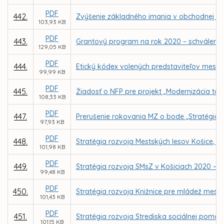
PDF
442.
Zvýšenie základného imania v obchodnej spo
103,93 KB
PDF
443.
Grantový program na rok 2020 – schválenie
129,05 KB
PDF
444.
Etický kódex volených predstaviteľov mesta
99,99 KB
PDF
445.
Žiadosť o NFP pre projekt „Modernizácia tar
108,33 KB
PDF
447.
Prerušenie rokovania MZ o bode „Stratégia ro
97,93 KB
PDF
448.
Stratégia rozvoja Mestských lesov Košice, a.
101,98 KB
PDF
449.
Stratégia rozvoja SMsZ v Košiciach 2020 – 20
99,48 KB
PDF
450.
Stratégia rozvoja Knižnice pre mládež mesta
101,43 KB
PDF
451.
Stratégia rozvoja Strediska sociálnej pomoci
101,15 KB