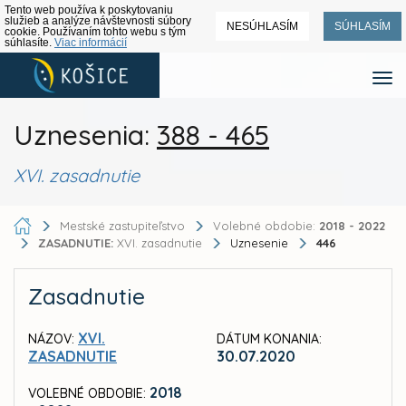
Tento web používa k poskytovaniu
služieb a analýze návštevnosti súbory
NESÚHLASÍM
SÚHLASÍM
cookie. Používaním tohto webu s tým
súhlasíte.
Viac informácií
Uznesenia:
388 - 465
XVI. zasadnutie
Mestské zastupiteľstvo
Volebné obdobie:
2018 - 2022
ZASADNUTIE:
XVI. zasadnutie
Uznesenie
446
Zasadnutie
XVI.
NÁZOV:
DÁTUM KONANIA:
ZASADNUTIE
30.07.2020
2018
VOLEBNÉ OBDOBIE: