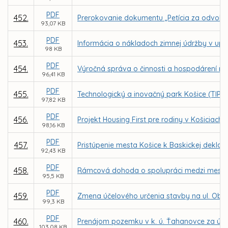
PDF
452.
Prerokovanie dokumentu „Petícia za odvolanie
93,07 KB
PDF
453.
Informácia o nákladoch zimnej údržby v up
98 KB
PDF
454.
Výročná správa o činnosti a hospodárení nezi
96,41 KB
PDF
455.
Technologický a inovačný park Košice (TIP -
97,82 KB
PDF
456.
Projekt Housing First pre rodiny v Košiciach
98,16 KB
PDF
457.
Pristúpenie mesta Košice k Baskickej deklará
92,43 KB
PDF
458.
Rámcová dohoda o spolupráci medzi mest
95,5 KB
PDF
459.
Zmena účelového určenia stavby na ul. Obran
99,3 KB
PDF
460.
Prenájom pozemku v k. ú. Ťahanovce za úče
103,08 KB