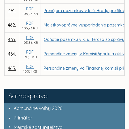
PDF
461.
Prenájom pozemkov v k. ú. Brody pre Slove
105,25 KB
PDF
462.
Majetkovoprávne vysporiadanie pozemkov vo v
105,73 KB
PDF
463.
Odňatie pozemku v k. ú. Terasa zo správy o
103,86 KB
PDF
464.
Personálne zmeny v Komisii športu a aktívn
96,18 KB
PDF
465.
Personálne zmeny vo Finančnej komisii pri M
100,11 KB
Samospráva
Komunálne voľby 2026
Primátor
Mestské zastupiteľstvo