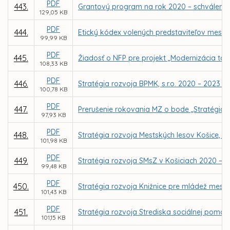
PDF
443.
Grantový program na rok 2020 – schválenie
129,05 KB
PDF
444.
Etický kódex volených predstaviteľov mesta
99,99 KB
PDF
445.
Žiadosť o NFP pre projekt „Modernizácia tar
108,33 KB
PDF
446.
Stratégia rozvoja BPMK, s.r.o. 2020 – 2023 – 
100,78 KB
PDF
447.
Prerušenie rokovania MZ o bode „Stratégia ro
97,93 KB
PDF
448.
Stratégia rozvoja Mestských lesov Košice, a.
101,98 KB
PDF
449.
Stratégia rozvoja SMsZ v Košiciach 2020 – 20
99,48 KB
PDF
450.
Stratégia rozvoja Knižnice pre mládež mesta
101,43 KB
PDF
451.
Stratégia rozvoja Strediska sociálnej pomoci
101,15 KB