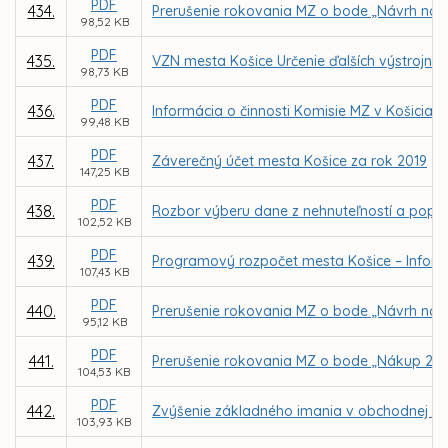
PDF
434.
Prerušenie rokovania MZ o bode „Návrh na
98,52 KB
PDF
435.
VZN mesta Košice Určenie ďalších výstrojných
98,73 KB
PDF
436.
Informácia o činnosti Komisie MZ v Košiciac
99,48 KB
PDF
437.
Záverečný účet mesta Košice za rok 2019
147,25 KB
PDF
438.
Rozbor výberu dane z nehnuteľností a popl
102,52 KB
PDF
439.
Programový rozpočet mesta Košice – Inform
107,43 KB
PDF
440.
Prerušenie rokovania MZ o bode „Návrh na
95,12 KB
PDF
441.
Prerušenie rokovania MZ o bode „Nákup 21 
104,53 KB
PDF
442.
Zvýšenie základného imania v obchodnej spo
103,93 KB