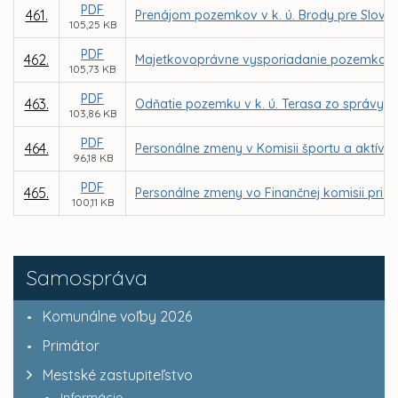
PDF
461.
Prenájom pozemkov v k. ú. Brody pre Slove
105,25 KB
PDF
462.
Majetkovoprávne vysporiadanie pozemkov vo v
105,73 KB
PDF
463.
Odňatie pozemku v k. ú. Terasa zo správy o
103,86 KB
PDF
464.
Personálne zmeny v Komisii športu a aktívn
96,18 KB
PDF
465.
Personálne zmeny vo Finančnej komisii pri M
100,11 KB
Samospráva
Komunálne voľby 2026
Primátor
Mestské zastupiteľstvo
Informácie