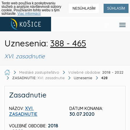
Tento web používa k poskytovaniu
služieb a analýze návštevnosti súbory
NESÚHLASÍM
SÚHLASÍM
cookie. Používaním tohto webu s tým
súhlasíte.
Viac informácií
Uznesenia:
388 - 465
XVI. zasadnutie
Mestské zastupiteľstvo
Volebné obdobie:
2018 - 2022
ZASADNUTIE:
XVI. zasadnutie
Uznesenie
428
Zasadnutie
XVI.
NÁZOV:
DÁTUM KONANIA:
ZASADNUTIE
30.07.2020
2018
VOLEBNÉ OBDOBIE: