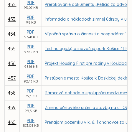
PDF
452.
Prerokovanie dokumentu „Petícia za odvolanie
93,07 KB
PDF
453.
Informácia o nákladoch zimnej údržby v up
98 KB
PDF
454.
Výročná správa o činnosti a hospodárení nezi
96,41 KB
PDF
455.
Technologický a inovačný park Košice (TIP -
97,82 KB
PDF
456.
Projekt Housing First pre rodiny v Košiciach
98,16 KB
PDF
457.
Pristúpenie mesta Košice k Baskickej deklará
92,43 KB
PDF
458.
Rámcová dohoda o spolupráci medzi mest
95,5 KB
PDF
459.
Zmena účelového určenia stavby na ul. Obran
99,3 KB
PDF
460.
Prenájom pozemku v k. ú. Ťahanovce za úče
103,08 KB