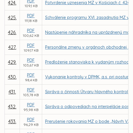
PDF
424.
Potvrdenie uznesenia MZ v Košiciach č. 424 
109,1 KB
PDF
425.
Schválenie programu XVI. zasadnutia MZ v K
111,18 KB
PDF
426.
Nastúpenie náhradníka na uprázdnený mand
100,62 KB
PDF
427.
Personálne zmeny v orgánoch obchodnej spo
109,17 KB
PDF
429.
Predloženie stanoviska k vydaným rozhodnut
103,67 KB
PDF
430.
Vykonanie kontroly v DPMK, a.s. pri postup
98,4 KB
PDF
431.
Správa o činnosti Útvaru hlavného kontroló
103,78 KB
PDF
432.
Správa o odpovediach na interpelácie posla
95,98 KB
PDF
433.
Prerušenie rokovania MZ o bode „Návrh VZN 
96,29 KB