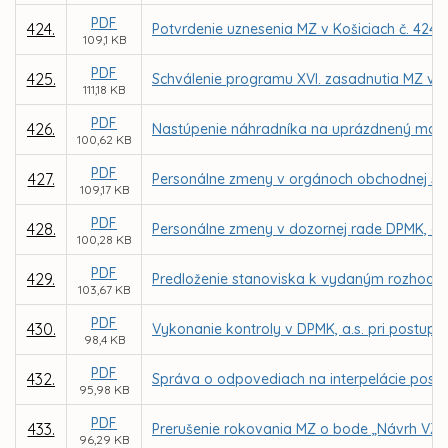
PDF
424.
Potvrdenie uznesenia MZ v Košiciach č. 424 
109,1 KB
PDF
425.
Schválenie programu XVI. zasadnutia MZ v K
111,18 KB
PDF
426.
Nastúpenie náhradníka na uprázdnený mand
100,62 KB
PDF
427.
Personálne zmeny v orgánoch obchodnej spo
109,17 KB
PDF
428.
Personálne zmeny v dozornej rade DPMK, a.s
100,28 KB
PDF
429.
Predloženie stanoviska k vydaným rozhodnut
103,67 KB
PDF
430.
Vykonanie kontroly v DPMK, a.s. pri postup
98,4 KB
PDF
432.
Správa o odpovediach na interpelácie posla
95,98 KB
PDF
433.
Prerušenie rokovania MZ o bode „Návrh VZN 
96,29 KB