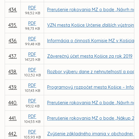
PDF
434.
Prerušenie rokovania MZ o bode „Návrh na
98,52 KB
PDF
435.
VZN mesta Košice Určenie ďalších výstrojných
98,73 KB
PDF
436.
Informácia o činnosti Komisie MZ v Košiciac
99,48 KB
PDF
437.
Záverečný účet mesta Košice za rok 2019
147,25 KB
PDF
438.
Rozbor výberu dane z nehnuteľností a popl
102,52 KB
PDF
439.
Programový rozpočet mesta Košice – Inform
107,43 KB
PDF
440.
Prerušenie rokovania MZ o bode „Návrh na
95,12 KB
PDF
441.
Prerušenie rokovania MZ o bode „Nákup 21 
104,53 KB
PDF
442.
Zvýšenie základného imania v obchodnej spo
103,93 KB