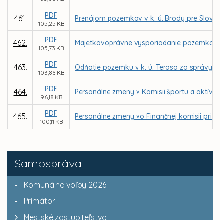
PDF
461.
Prenájom pozemkov v k. ú. Brody pre Slove
105,25 KB
PDF
462.
Majetkovoprávne vysporiadanie pozemkov vo v
105,73 KB
PDF
463.
Odňatie pozemku v k. ú. Terasa zo správy o
103,86 KB
PDF
464.
Personálne zmeny v Komisii športu a aktívn
96,18 KB
PDF
465.
Personálne zmeny vo Finančnej komisii pri M
100,11 KB
Samospráva
Komunálne voľby 2026
Primátor
Mestské zastupiteľstvo