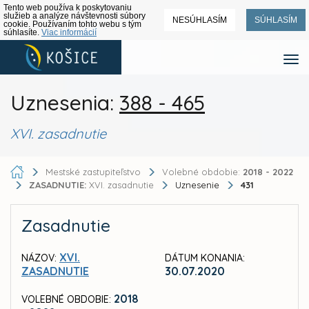
Tento web používa k poskytovaniu
služieb a analýze návštevnosti súbory
NESÚHLASÍM
SÚHLASÍM
cookie. Používaním tohto webu s tým
súhlasíte.
Viac informácií
Uznesenia:
388 - 465
XVI. zasadnutie
Mestské zastupiteľstvo
Volebné obdobie:
2018 - 2022
ZASADNUTIE:
XVI. zasadnutie
Uznesenie
431
Zasadnutie
XVI.
NÁZOV:
DÁTUM KONANIA:
ZASADNUTIE
30.07.2020
2018
VOLEBNÉ OBDOBIE: