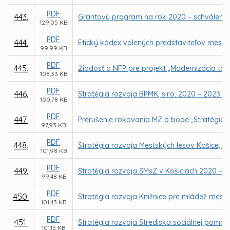
PDF
443.
Grantový program na rok 2020 – schválenie
129,05 KB
PDF
444.
Etický kódex volených predstaviteľov mesta
99,99 KB
PDF
445.
Žiadosť o NFP pre projekt „Modernizácia tar
108,33 KB
PDF
446.
Stratégia rozvoja BPMK, s.r.o. 2020 – 2023 – 
100,78 KB
PDF
447.
Prerušenie rokovania MZ o bode „Stratégia ro
97,93 KB
PDF
448.
Stratégia rozvoja Mestských lesov Košice, a.
101,98 KB
PDF
449.
Stratégia rozvoja SMsZ v Košiciach 2020 – 20
99,48 KB
PDF
450.
Stratégia rozvoja Knižnice pre mládež mesta
101,43 KB
PDF
451.
Stratégia rozvoja Strediska sociálnej pomoci
101,15 KB