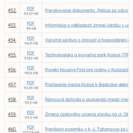
PDF
452.
Prerokovanie dokumentu „Petícia za odvolanie
93,07 KB
PDF
453.
Informácia o nákladoch zimnej údržby v up
98 KB
PDF
454.
Výročná správa o činnosti a hospodárení nezi
96,41 KB
PDF
455.
Technologický a inovačný park Košice (TIP -
97,82 KB
PDF
456.
Projekt Housing First pre rodiny v Košiciach
98,16 KB
PDF
457.
Pristúpenie mesta Košice k Baskickej deklará
92,43 KB
PDF
458.
Rámcová dohoda o spolupráci medzi mest
95,5 KB
PDF
459.
Zmena účelového určenia stavby na ul. Obran
99,3 KB
PDF
460.
Prenájom pozemku v k. ú. Ťahanovce za úče
103,08 KB