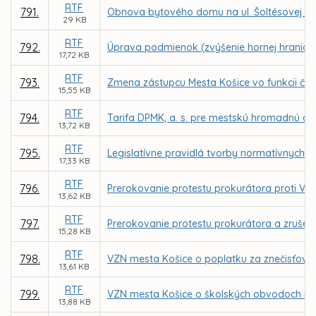
RTF
791.
Obnova bytového domu na ul. Šoltésovej 11, 
29 KB
RTF
792.
Úprava podmienok (zvýšenie hornej hranice
17,72 KB
RTF
793.
Zmena zástupcu Mesta Košice vo funkcii č
15,55 KB
RTF
794.
Tarifa DPMK, a. s. pre mestskú hromadnú do
13,72 KB
RTF
795.
Legislatívne pravidlá tvorby normatívnych 
17,33 KB
RTF
796.
Prerokovanie protestu prokurátora proti VZ
13,62 KB
RTF
797.
Prerokovanie protestu prokurátora a zrušeni
15,28 KB
RTF
798.
VZN mesta Košice o poplatku za znečisťova
13,61 KB
RTF
799.
VZN mesta Košice o školských obvodoch na
13,88 KB