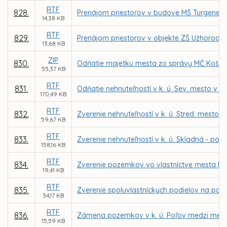
RTF
828.
Prenájom priestorov v budove MŠ Turgenevo
14,38 KB
RTF
829.
Prenájom priestorov v objekte ZŠ Užhorodsk
13,68 KB
ZIP
830.
Odňatie majetku mesta zo správy MČ Košice
55,37 KB
RTF
831.
Odňatie nehnuteľností v k. ú. Sev. mesto v ar
170,49 KB
RTF
832.
Zverenie nehnuteľností v k. ú. Stred. mesto -
59,67 KB
RTF
833.
Zverenie nehnuteľností v k. ú. Skladná - poz
158,16 KB
RTF
834.
Zverenie pozemkov vo vlastníctve mesta Koši
19,41 KB
RTF
835.
Zverenie spoluvlastníckych podielov na poz
34,17 KB
RTF
836.
Zámena pozemkov v k. ú. Poľov medzi mes
15,59 KB