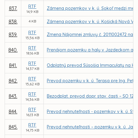
RTF
837.
Zámena pozemkov v k. ú. Sokoľ medzi mes
14,9 KB
838.
4 KB
Zámena pozemkov v k. ú. Košická Nová Ves
RTF
839.
Zmena Nájomnej zmluvy č. 2011002472 na zm
15,56 KB
RTF
840.
Prenájom pozemku a haly v Jazdeckom areáli
18,16 KB
RTF
841.
Odplatný prevod Súsošia Immaculaty na Hlavn
14,37 KB
RTF
842.
Prevod pozemku v k. ú. Terasa pre Ing. Petr
15,62 KB
RTF
843.
Bezodplat. prevod dopr. stav. časti – SO 12 K
14,36 KB
RTF
844.
Prevod nehnuteľnosti - pozemkov v k. ú. St
16,13 KB
RTF
845.
Prevod nehnuteľnosti – pozemku v k. ú. Ja
14,75 KB