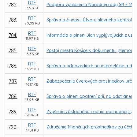
RTF
782.
Podpora vyhlásenia Národnej rady SR z 13. d
13,96 KB
RTF
783.
Správa o činnosti Útvaru hlavného kontroló
20,02 KB
RTF
784.
Informácia o plnení úloh vyplývajúcich z uzn
11,97 KB
RTF
785.
Postoj mesta Košice k dokumentu „Memorand
13,36 KB
RTF
786.
Správa o odpovediach na interpelácie a dop
15,75 KB
RTF
787.
Zabezpečenie úverových prostriedkov urče
16,17 KB
RTF
788.
Správa o plnení opatrení prij. na odstráneni
13,93 KB
RTF
789.
Zvýšenie základného imania obchodnej spol
61,04 KB
RTF
790.
Združenie finančných prostriedkov za účelo
17,01 KB