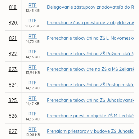
RTF
818.
Delegovanie zástupcov zriaďovateľa do Rady 
12,43 KB
RTF
820.
Prenechanie časti priestorov v objekte zruš.
20,22 KB
RTF
821.
Prenechanie telocviční na ZŠ L. Novomeského
14,75 KB
RTF
822.
Prenechanie telocviční na ZŠ Požiarnická 3
14,56 KB
RTF
823.
Prenechanie telocvične na ZŠ a MŠ Želiarska
13,94 KB
RTF
824.
Prenechanie telocviční na ZŠ Postupimská 3
14,32 KB
RTF
825.
Prenechanie telocviční na ZŠ Juhoslovanská 2
14,47 KB
RTF
826.
Prenechanie priest. v objekte ZŠ M. Lechkého,
14,33 KB
RTF
827.
Prenájom priestorov v budove ZŠ Juhoslova
15,08 KB