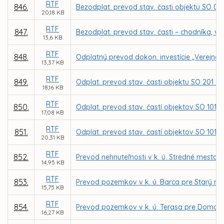
RTF
846.
Bezodplat. prevod stav. časti objektu SO 02 – 
20,18 KB
RTF
847.
Bezodplat. prevod stav. časti – chodníka, v 
13,6 KB
RTF
848.
Odplatný prevod dokon. investície „Verejnéh
13,37 KB
RTF
849.
Odplat. prevod stav. časti objektu SO 201 – 
18,16 KB
RTF
850.
Odplat. prevod stav. častí objektov SO 101 - 
17,08 KB
RTF
851.
Odplat. prevod stav. častí objektov SO 101-
20,31 KB
RTF
852.
Prevod nehnuteľnosti v k. ú. Stredné mesto
14,95 KB
RTF
853.
Prevod pozemkov v k. ú. Barca pre Starý mlyn,
15,75 KB
RTF
854.
Prevod pozemkov v k. ú. Terasa pre Domov Te
16,27 KB