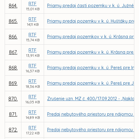
RTF
864.
Priamy predaj časti pozemku v k. ú. Južné m
15,01 KB
RTF
865.
Priamy predaj pozemku v k. ú. Huštáky pre 
14,11 KB
RTF
866.
Priamy predaj pozemkov v k. ú. Krásna pre
15,74 KB
RTF
867.
Priamy predaj pozemku v k. ú. Krásna pre M
13,91 KB
RTF
868.
Priamy predaj pozemku v k. ú. Pereš pre Ing
16,37 KB
RTF
869.
Priamy predaj pozemku v k. ú. Pereš pre Júli
18,36 KB
RTF
870.
Zrušenie uzn. MZ č. 400/17.09.2012 - „Naklad
16,05 KB
RTF
871.
Predaj nebytového priestoru pre nájomcu Bo
14,89 KB
RTF
872.
Predaj nebytového priestoru pre nájomcu Dom
17,22 KB