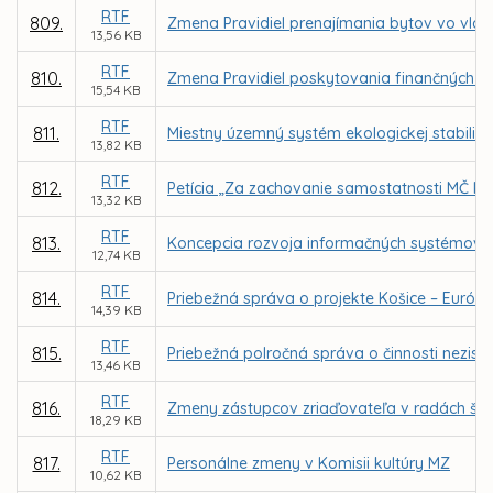
RTF
809.
Zmena Pravidiel prenajímania bytov vo vla
13,56 KB
RTF
810.
Zmena Pravidiel poskytovania finančných p
15,54 KB
RTF
811.
Miestny územný systém ekologickej stabilit
13,82 KB
RTF
812.
Petícia „Za zachovanie samostatnosti MČ Ko
13,32 KB
RTF
813.
Koncepcia rozvoja informačných systémov (
12,74 KB
RTF
814.
Priebežná správa o projekte Košice – Európs
14,39 KB
RTF
815.
Priebežná polročná správa o činnosti nezisko
13,46 KB
RTF
816.
Zmeny zástupcov zriaďovateľa v radách škôl
18,29 KB
RTF
817.
Personálne zmeny v Komisii kultúry MZ
10,62 KB