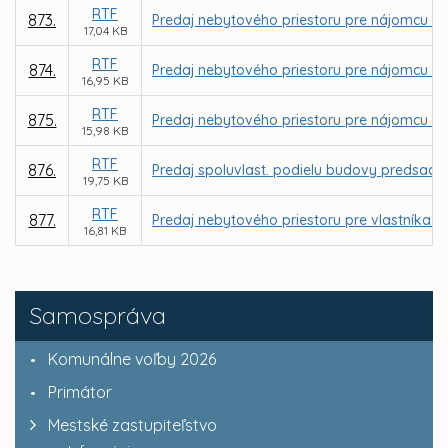
RTF
873.
Predaj nebytového priestoru pre nájomcu Bc.
17,04 KB
RTF
874.
Predaj nebytového priestoru pre nájomcu Zuz
16,95 KB
RTF
875.
Predaj nebytového priestoru pre nájomcu Jo
15,98 KB
RTF
876.
Predaj spoluvlast. podielu budovy predsad. o
19,75 KB
RTF
877.
Predaj nebytového priestoru pre vlastníka by
16,81 KB
Samospráva
Komunálne voľby 2026
Primátor
Mestské zastupiteľstvo