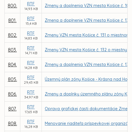
RTF
800.
Zmeny a doplnenia VZN mesta Košice č. 103 o
14,93 KB
RTF
801.
Zmena a doplnenie VZN mesta Košice č. 130 
15,4 KB
RTF
802.
Zmeny VZN mesta Košice č. 131 o miestnom
14,83 KB
RTF
803.
Zmeny VZN mesta Košice č. 132 o miestnych
14,71 KB
RTF
804.
Zmeny a doplnenia VZN mesta Košice č. 138 
14,28 KB
RTF
805.
Územný plán zóny Košice - Krásna nad Hor
29,43 KB
RTF
806.
Zmeny a doplnky územného plánu zóny Košic
34,97 KB
RTF
807.
Oprava grafickej časti dokumentácie Zmen
17,65 KB
RTF
808.
Menovanie riaditeľa príspevkovej organizáci
16,28 KB