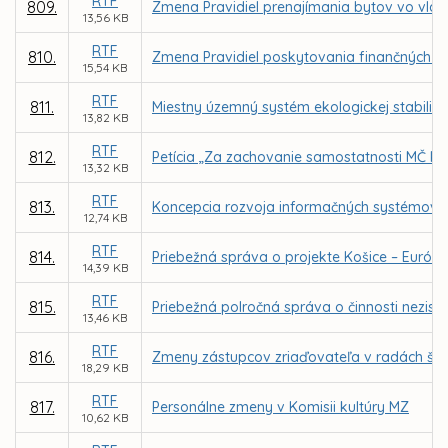
RTF
809.
Zmena Pravidiel prenajímania bytov vo vla
13,56 KB
RTF
810.
Zmena Pravidiel poskytovania finančných p
15,54 KB
RTF
811.
Miestny územný systém ekologickej stabilit
13,82 KB
RTF
812.
Petícia „Za zachovanie samostatnosti MČ Ko
13,32 KB
RTF
813.
Koncepcia rozvoja informačných systémov (
12,74 KB
RTF
814.
Priebežná správa o projekte Košice – Európs
14,39 KB
RTF
815.
Priebežná polročná správa o činnosti nezisko
13,46 KB
RTF
816.
Zmeny zástupcov zriaďovateľa v radách škôl
18,29 KB
RTF
817.
Personálne zmeny v Komisii kultúry MZ
10,62 KB