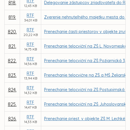
RTF
818.
Delegovanie zástupcov zriaďovateľa do Rady 
12,43 KB
RTF
819.
Zverenie nehnuteľného majetku mesta do s
34,01 KB
RTF
820.
Prenechanie časti priestorov v objekte zruš.
20,22 KB
RTF
821.
Prenechanie telocviční na ZŠ L. Novomeského
14,75 KB
RTF
822.
Prenechanie telocviční na ZŠ Požiarnická 3
14,56 KB
RTF
823.
Prenechanie telocvične na ZŠ a MŠ Želiarska
13,94 KB
RTF
824.
Prenechanie telocviční na ZŠ Postupimská 3
14,32 KB
RTF
825.
Prenechanie telocviční na ZŠ Juhoslovanská 2
14,47 KB
RTF
826.
Prenechanie priest. v objekte ZŠ M. Lechkého,
14,33 KB