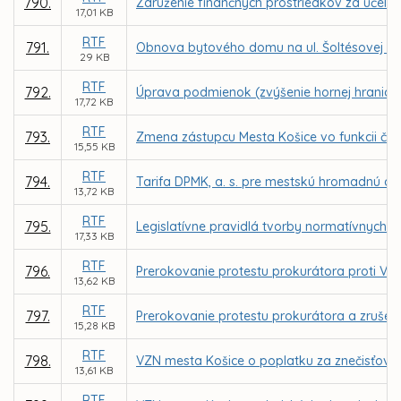
790.
Združenie finančných prostriedkov za účelo
17,01 KB
RTF
791.
Obnova bytového domu na ul. Šoltésovej 11, 
29 KB
RTF
792.
Úprava podmienok (zvýšenie hornej hranice
17,72 KB
RTF
793.
Zmena zástupcu Mesta Košice vo funkcii č
15,55 KB
RTF
794.
Tarifa DPMK, a. s. pre mestskú hromadnú do
13,72 KB
RTF
795.
Legislatívne pravidlá tvorby normatívnych 
17,33 KB
RTF
796.
Prerokovanie protestu prokurátora proti VZ
13,62 KB
RTF
797.
Prerokovanie protestu prokurátora a zrušeni
15,28 KB
RTF
798.
VZN mesta Košice o poplatku za znečisťova
13,61 KB
RTF