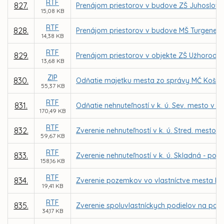
RTF
827.
Prenájom priestorov v budove ZŠ Juhoslova
15,08 KB
RTF
828.
Prenájom priestorov v budove MŠ Turgenevo
14,38 KB
RTF
829.
Prenájom priestorov v objekte ZŠ Užhorodsk
13,68 KB
ZIP
830.
Odňatie majetku mesta zo správy MČ Košice
55,37 KB
RTF
831.
Odňatie nehnuteľností v k. ú. Sev. mesto v ar
170,49 KB
RTF
832.
Zverenie nehnuteľností v k. ú. Stred. mesto -
59,67 KB
RTF
833.
Zverenie nehnuteľností v k. ú. Skladná - poz
158,16 KB
RTF
834.
Zverenie pozemkov vo vlastníctve mesta Koši
19,41 KB
RTF
835.
Zverenie spoluvlastníckych podielov na poz
34,17 KB