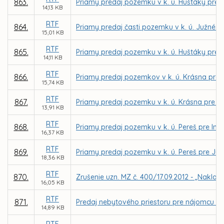
863.
Priamy predaj pozemku v k. ú. Huštáky pre 
14,13 KB
RTF
864.
Priamy predaj časti pozemku v k. ú. Južné m
15,01 KB
RTF
865.
Priamy predaj pozemku v k. ú. Huštáky pre 
14,11 KB
RTF
866.
Priamy predaj pozemkov v k. ú. Krásna pre
15,74 KB
RTF
867.
Priamy predaj pozemku v k. ú. Krásna pre M
13,91 KB
RTF
868.
Priamy predaj pozemku v k. ú. Pereš pre Ing
16,37 KB
RTF
869.
Priamy predaj pozemku v k. ú. Pereš pre Júli
18,36 KB
RTF
870.
Zrušenie uzn. MZ č. 400/17.09.2012 - „Naklad
16,05 KB
RTF
871.
Predaj nebytového priestoru pre nájomcu Bo
14,89 KB