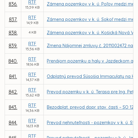
RTF
836.
Zámena pozemkov v k. ú. Poľov medzi mes
15,59 KB
RTF
837.
Zámena pozemkov v k. ú. Sokoľ medzi mes
14,9 KB
838.
4 KB
Zámena pozemkov v k. ú. Košická Nová Ves
RTF
839.
Zmena Nájomnej zmluvy č. 2011002472 na zm
15,56 KB
RTF
840.
Prenájom pozemku a haly v Jazdeckom areáli
18,16 KB
RTF
841.
Odplatný prevod Súsošia Immaculaty na Hlavn
14,37 KB
RTF
842.
Prevod pozemku v k. ú. Terasa pre Ing. Petr
15,62 KB
RTF
843.
Bezodplat. prevod dopr. stav. časti – SO 12 K
14,36 KB
RTF
844.
Prevod nehnuteľnosti - pozemkov v k. ú. St
16,13 KB
RTF