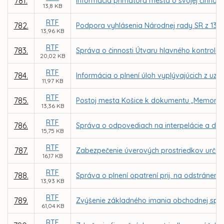
781.
Informácia primátora mesta o svojej činnost
13,8 KB
RTF
782.
Podpora vyhlásenia Národnej rady SR z 13. d
13,96 KB
RTF
783.
Správa o činnosti Útvaru hlavného kontroló
20,02 KB
RTF
784.
Informácia o plnení úloh vyplývajúcich z uzn
11,97 KB
RTF
785.
Postoj mesta Košice k dokumentu „Memorand
13,36 KB
RTF
786.
Správa o odpovediach na interpelácie a dop
15,75 KB
RTF
787.
Zabezpečenie úverových prostriedkov urče
16,17 KB
RTF
788.
Správa o plnení opatrení prij. na odstráneni
13,93 KB
RTF
789.
Zvýšenie základného imania obchodnej spol
61,04 KB
RTF