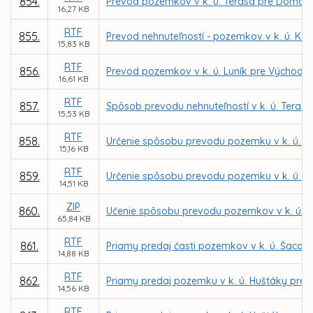
854.
Prevod pozemkov v k. ú. Terasa pre Domov Te
16,27 KB
RTF
855.
Prevod nehnuteľností - pozemkov v k. ú. Ko
15,83 KB
RTF
856.
Prevod pozemkov v k. ú. Luník pre Východos
16,61 KB
RTF
857.
Spôsob prevodu nehnuteľností v k. ú. Tera
15,53 KB
RTF
858.
Určenie spôsobu prevodu pozemku v k. ú. Let
15,16 KB
RTF
859.
Určenie spôsobu prevodu pozemku v k. ú. Jaz
14,51 KB
ZIP
860.
Učenie spôsobu prevodu pozemkov v k. ú. S
65,84 KB
RTF
861.
Priamy predaj časti pozemkov v k. ú. Šaca 
14,88 KB
RTF
862.
Priamy predaj pozemku v k. ú. Huštáky pre 
14,56 KB
RTF