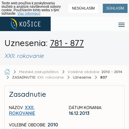
Tento web používa k poskytovaniu
služieb a analýze návštevnosti súbory
NESÚHLASÍM
SÚHLASÍM
cookie. Používaním tohto webu s tým
súhlasíte.
Viac informácií
Uznesenia:
781 - 877
XXII. rokovanie
Mestské zastupiteľstvo
Volebné obdobie:
2010 - 2014
ZASADNUTIE:
XXII. rokovanie
Uznesenie
807
Zasadnutie
XXII.
NÁZOV:
DÁTUM KONANIA:
ROKOVANIE
16.12.2013
2010
VOLEBNÉ OBDOBIE: