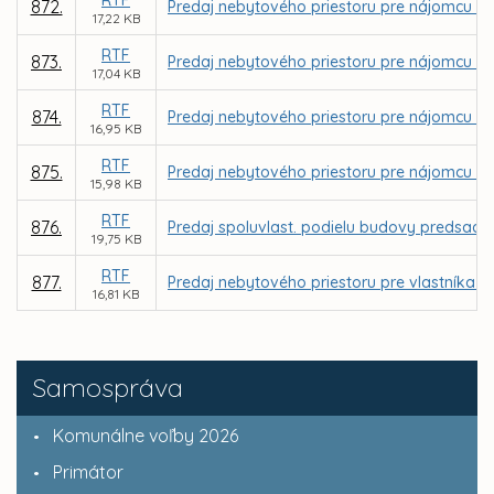
RTF
872.
Predaj nebytového priestoru pre nájomcu Dom
17,22 KB
RTF
873.
Predaj nebytového priestoru pre nájomcu Bc.
17,04 KB
RTF
874.
Predaj nebytového priestoru pre nájomcu Zuz
16,95 KB
RTF
875.
Predaj nebytového priestoru pre nájomcu Jo
15,98 KB
RTF
876.
Predaj spoluvlast. podielu budovy predsad. o
19,75 KB
RTF
877.
Predaj nebytového priestoru pre vlastníka by
16,81 KB
Samospráva
Komunálne voľby 2026
Primátor