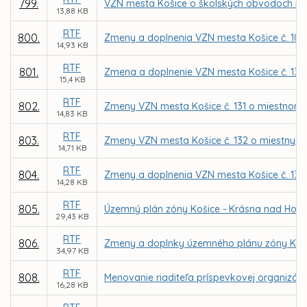
799.
VZN mesta Košice o školských obvodoch na
13,88 KB
RTF
800.
Zmeny a doplnenia VZN mesta Košice č. 103 o
14,93 KB
RTF
801.
Zmena a doplnenie VZN mesta Košice č. 130 
15,4 KB
RTF
802.
Zmeny VZN mesta Košice č. 131 o miestnom
14,83 KB
RTF
803.
Zmeny VZN mesta Košice č. 132 o miestnych
14,71 KB
RTF
804.
Zmeny a doplnenia VZN mesta Košice č. 138 
14,28 KB
RTF
805.
Územný plán zóny Košice - Krásna nad Hor
29,43 KB
RTF
806.
Zmeny a doplnky územného plánu zóny Košic
34,97 KB
RTF
808.
Menovanie riaditeľa príspevkovej organizáci
16,28 KB