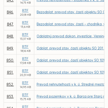
845.
Prevod nehnuteľnosti – pozemku v k. ú. Ja
14,75 KB
RTF
846.
Bezodplat. prevod stav. časti objektu SO 02 – 
20,18 KB
RTF
847.
Bezodplat. prevod stav. časti – chodníka, v 
13,6 KB
RTF
848.
Odplatný prevod dokon. investície „Verejnéh
13,37 KB
RTF
849.
Odplat. prevod stav. časti objektu SO 201 – 
18,16 KB
RTF
850.
Odplat. prevod stav. častí objektov SO 101 - 
17,08 KB
RTF
851.
Odplat. prevod stav. častí objektov SO 101-
20,31 KB
RTF
852.
Prevod nehnuteľnosti v k. ú. Stredné mesto
14,95 KB
RTF
853.
Prevod pozemkov v k. ú. Barca pre Starý mlyn,
15,75 KB
RTF