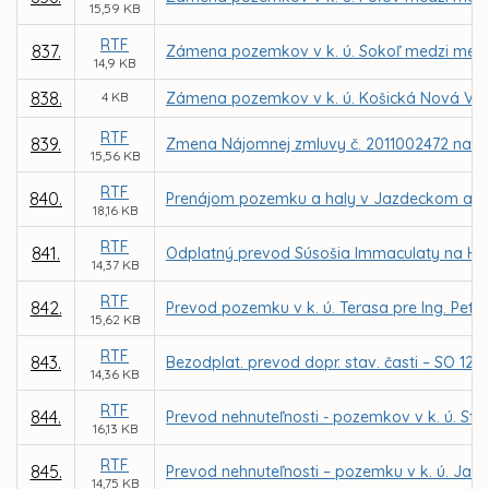
15,59 KB
RTF
837.
Zámena pozemkov v k. ú. Sokoľ medzi mes
14,9 KB
838.
4 KB
Zámena pozemkov v k. ú. Košická Nová Ves
RTF
839.
Zmena Nájomnej zmluvy č. 2011002472 na zm
15,56 KB
RTF
840.
Prenájom pozemku a haly v Jazdeckom areáli
18,16 KB
RTF
841.
Odplatný prevod Súsošia Immaculaty na Hlavn
14,37 KB
RTF
842.
Prevod pozemku v k. ú. Terasa pre Ing. Petr
15,62 KB
RTF
843.
Bezodplat. prevod dopr. stav. časti – SO 12 K
14,36 KB
RTF
844.
Prevod nehnuteľnosti - pozemkov v k. ú. St
16,13 KB
RTF
845.
Prevod nehnuteľnosti – pozemku v k. ú. Ja
14,75 KB