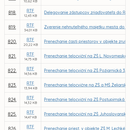
10,62 KB
RTF
818.
Delegovanie zástupcov zriaďovateľa do Rady 
12,43 KB
RTF
819.
Zverenie nehnuteľného majetku mesta do s
34,01 KB
RTF
820.
Prenechanie časti priestorov v objekte zruš.
20,22 KB
RTF
821.
Prenechanie telocviční na ZŠ L. Novomeského
14,75 KB
RTF
822.
Prenechanie telocviční na ZŠ Požiarnická 3
14,56 KB
RTF
823.
Prenechanie telocvične na ZŠ a MŠ Želiarska
13,94 KB
RTF
824.
Prenechanie telocviční na ZŠ Postupimská 3
14,32 KB
RTF
825.
Prenechanie telocviční na ZŠ Juhoslovanská 2
14,47 KB
RTF
826.
Prenechanie priest. v objekte ZŠ M. Lechkého,