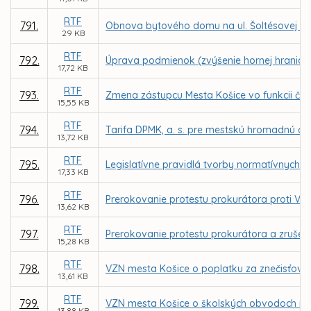
RTF
791.
Obnova bytového domu na ul. Šoltésovej 11, 
29 KB
RTF
792.
Úprava podmienok (zvýšenie hornej hranice
17,72 KB
RTF
793.
Zmena zástupcu Mesta Košice vo funkcii č
15,55 KB
RTF
794.
Tarifa DPMK, a. s. pre mestskú hromadnú do
13,72 KB
RTF
795.
Legislatívne pravidlá tvorby normatívnych 
17,33 KB
RTF
796.
Prerokovanie protestu prokurátora proti VZ
13,62 KB
RTF
797.
Prerokovanie protestu prokurátora a zrušeni
15,28 KB
RTF
798.
VZN mesta Košice o poplatku za znečisťova
13,61 KB
RTF
799.
VZN mesta Košice o školských obvodoch na
13,88 KB