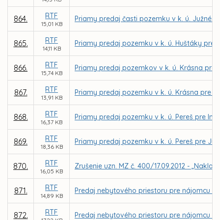
RTF
864.
Priamy predaj časti pozemku v k. ú. Južné m
15,01 KB
RTF
865.
Priamy predaj pozemku v k. ú. Huštáky pre 
14,11 KB
RTF
866.
Priamy predaj pozemkov v k. ú. Krásna pre
15,74 KB
RTF
867.
Priamy predaj pozemku v k. ú. Krásna pre M
13,91 KB
RTF
868.
Priamy predaj pozemku v k. ú. Pereš pre Ing
16,37 KB
RTF
869.
Priamy predaj pozemku v k. ú. Pereš pre Júli
18,36 KB
RTF
870.
Zrušenie uzn. MZ č. 400/17.09.2012 - „Naklad
16,05 KB
RTF
871.
Predaj nebytového priestoru pre nájomcu Bo
14,89 KB
RTF
872.
Predaj nebytového priestoru pre nájomcu Dom