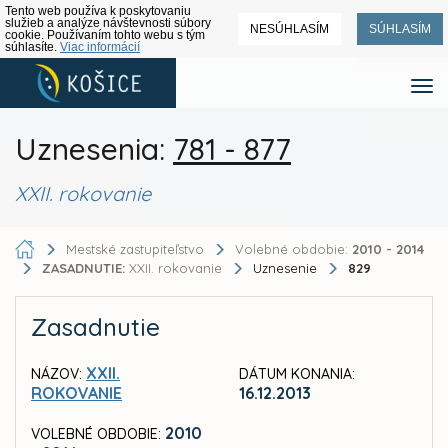
Tento web používa k poskytovaniu
služieb a analýze návštevnosti súbory
NESÚHLASÍM
SÚHLASÍM
cookie. Používaním tohto webu s tým
súhlasíte.
Viac informácií
Uznesenia:
781 - 877
XXII. rokovanie
Mestské zastupiteľstvo
Volebné obdobie:
2010 - 2014
ZASADNUTIE:
XXII. rokovanie
Uznesenie
829
Zasadnutie
XXII.
NÁZOV:
DÁTUM KONANIA:
ROKOVANIE
16.12.2013
2010
VOLEBNÉ OBDOBIE: