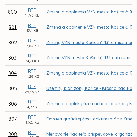
RTF
800.
Zmeny a doplnenia VZN mesta Košice č. 103 o
14,93 KB
RTF
801.
Zmena a doplnenie VZN mesta Košice č. 130 
15,4 KB
RTF
802.
Zmeny VZN mesta Košice č. 131 o miestnom
14,83 KB
RTF
803.
Zmeny VZN mesta Košice č. 132 o miestnych
14,71 KB
RTF
804.
Zmeny a doplnenia VZN mesta Košice č. 138 
14,28 KB
RTF
805.
Územný plán zóny Košice - Krásna nad Hor
29,43 KB
RTF
806.
Zmeny a doplnky územného plánu zóny Košic
34,97 KB
RTF
807.
Oprava grafickej časti dokumentácie Zmen
17,65 KB
RTF
808.
Menovanie riaditeľa príspevkovej organizáci