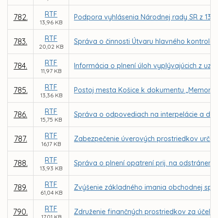
RTF
782.
Podpora vyhlásenia Národnej rady SR z 13. d
13,96 KB
RTF
783.
Správa o činnosti Útvaru hlavného kontroló
20,02 KB
RTF
784.
Informácia o plnení úloh vyplývajúcich z uzn
11,97 KB
RTF
785.
Postoj mesta Košice k dokumentu „Memorand
13,36 KB
RTF
786.
Správa o odpovediach na interpelácie a dop
15,75 KB
RTF
787.
Zabezpečenie úverových prostriedkov urče
16,17 KB
RTF
788.
Správa o plnení opatrení prij. na odstráneni
13,93 KB
RTF
789.
Zvýšenie základného imania obchodnej spol
61,04 KB
RTF
790.
Združenie finančných prostriedkov za účelo
17,01 KB