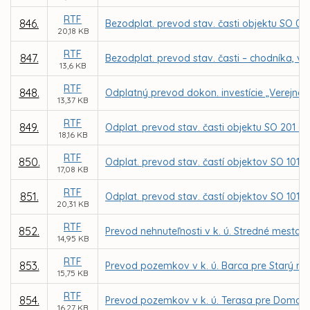
RTF
846.
Bezodplat. prevod stav. časti objektu SO 02 – 
20,18 KB
RTF
847.
Bezodplat. prevod stav. časti – chodníka, v 
13,6 KB
RTF
848.
Odplatný prevod dokon. investície „Verejnéh
13,37 KB
RTF
849.
Odplat. prevod stav. časti objektu SO 201 – 
18,16 KB
RTF
850.
Odplat. prevod stav. častí objektov SO 101 - 
17,08 KB
RTF
851.
Odplat. prevod stav. častí objektov SO 101-
20,31 KB
RTF
852.
Prevod nehnuteľnosti v k. ú. Stredné mesto
14,95 KB
RTF
853.
Prevod pozemkov v k. ú. Barca pre Starý mlyn,
15,75 KB
RTF
854.
Prevod pozemkov v k. ú. Terasa pre Domov Te
16,27 KB