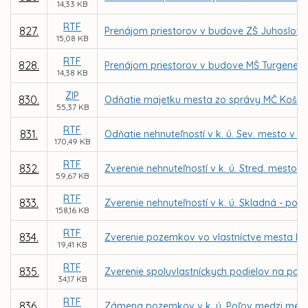
14,33 KB
RTF
827.
Prenájom priestorov v budove ZŠ Juhoslova
15,08 KB
RTF
828.
Prenájom priestorov v budove MŠ Turgenevo
14,38 KB
ZIP
830.
Odňatie majetku mesta zo správy MČ Košice
55,37 KB
RTF
831.
Odňatie nehnuteľností v k. ú. Sev. mesto v ar
170,49 KB
RTF
832.
Zverenie nehnuteľností v k. ú. Stred. mesto -
59,67 KB
RTF
833.
Zverenie nehnuteľností v k. ú. Skladná - poz
158,16 KB
RTF
834.
Zverenie pozemkov vo vlastníctve mesta Koši
19,41 KB
RTF
835.
Zverenie spoluvlastníckych podielov na poz
34,17 KB
RTF
836.
Zámena pozemkov v k. ú. Poľov medzi mes