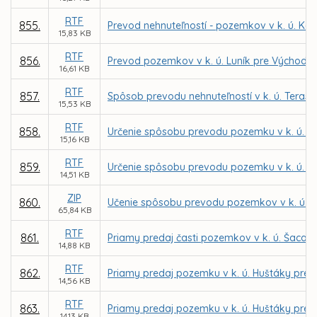
RTF
855.
Prevod nehnuteľností - pozemkov v k. ú. Ko
15,83 KB
RTF
856.
Prevod pozemkov v k. ú. Luník pre Východos
16,61 KB
RTF
857.
Spôsob prevodu nehnuteľností v k. ú. Tera
15,53 KB
RTF
858.
Určenie spôsobu prevodu pozemku v k. ú. Let
15,16 KB
RTF
859.
Určenie spôsobu prevodu pozemku v k. ú. Jaz
14,51 KB
ZIP
860.
Učenie spôsobu prevodu pozemkov v k. ú. S
65,84 KB
RTF
861.
Priamy predaj časti pozemkov v k. ú. Šaca 
14,88 KB
RTF
862.
Priamy predaj pozemku v k. ú. Huštáky pre 
14,56 KB
RTF
863.
Priamy predaj pozemku v k. ú. Huštáky pre 
14,13 KB