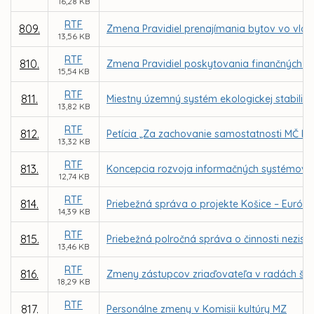
16,28 KB
RTF
809.
Zmena Pravidiel prenajímania bytov vo vla
13,56 KB
RTF
810.
Zmena Pravidiel poskytovania finančných p
15,54 KB
RTF
811.
Miestny územný systém ekologickej stabilit
13,82 KB
RTF
812.
Petícia „Za zachovanie samostatnosti MČ Ko
13,32 KB
RTF
813.
Koncepcia rozvoja informačných systémov (
12,74 KB
RTF
814.
Priebežná správa o projekte Košice – Európs
14,39 KB
RTF
815.
Priebežná polročná správa o činnosti nezisko
13,46 KB
RTF
816.
Zmeny zástupcov zriaďovateľa v radách škôl
18,29 KB
RTF
817.
Personálne zmeny v Komisii kultúry MZ