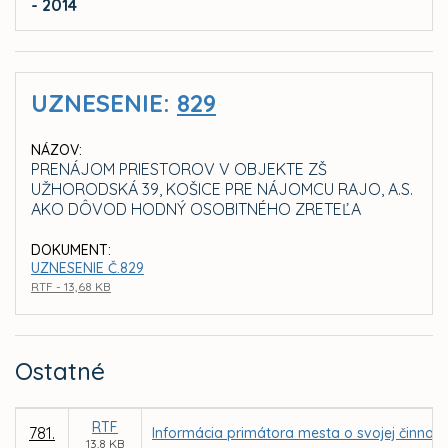
- 2014
UZNESENIE:
829
NÁZOV:
PRENÁJOM PRIESTOROV V OBJEKTE ZŠ
UŽHORODSKÁ 39, KOŠICE PRE NÁJOMCU RAJO, A.S.
AKO DÔVOD HODNÝ OSOBITNÉHO ZRETEĽA
DOKUMENT:
UZNESENIE Č.829
RTF - 13,68 KB
Ostatné
RTF
781.
Informácia primátora mesta o svojej činnost
13,8 KB