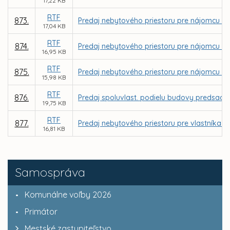
17,22 KB
RTF
873.
Predaj nebytového priestoru pre nájomcu Bc.
17,04 KB
RTF
874.
Predaj nebytového priestoru pre nájomcu Zuz
16,95 KB
RTF
875.
Predaj nebytového priestoru pre nájomcu Jo
15,98 KB
RTF
876.
Predaj spoluvlast. podielu budovy predsad. o
19,75 KB
RTF
877.
Predaj nebytového priestoru pre vlastníka by
16,81 KB
Samospráva
Komunálne voľby 2026
Primátor
Mestské zastupiteľstvo