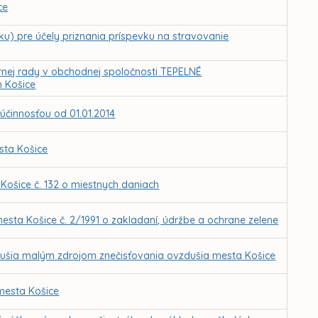
ce
u) pre účely priznania príspevku na stravovanie
rnej rady v obchodnej spoločnosti TEPELNÉ
 Košice
účinnosťou od 01.01.2014
sta Košice
Košice č. 132 o miestnych daniach
esta Košice č. 2/1991 o zakladaní, údržbe a ochrane zelene
dušia malým zdrojom znečisťovania ovzdušia mesta Košice
mesta Košice