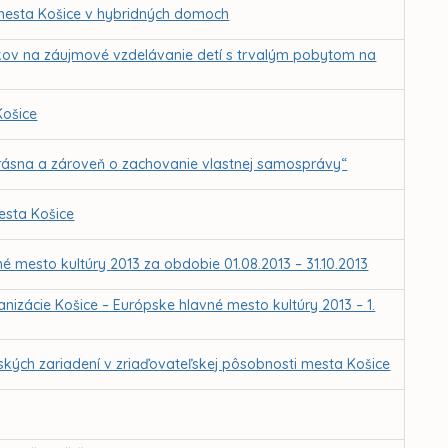
 mesta Košice v hybridných domoch
kov na záujmové vzdelávanie detí s trvalým pobytom na
Košice
Krásna a zároveň o zachovanie vlastnej samosprávy“
esta Košice
é mesto kultúry 2013 za obdobie 01.08.2013 – 31.10.2013
anizácie Košice – Európske hlavné mesto kultúry 2013 – 1.
ských zariadení v zriaďovateľskej pôsobnosti mesta Košice