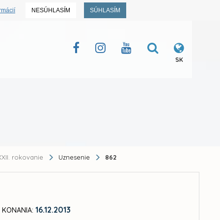
rmácií
NESÚHLASÍM
SÚHLASÍM
SK
XII. rokovanie
Uznesenie
862
16.12.2013
 KONANIA: