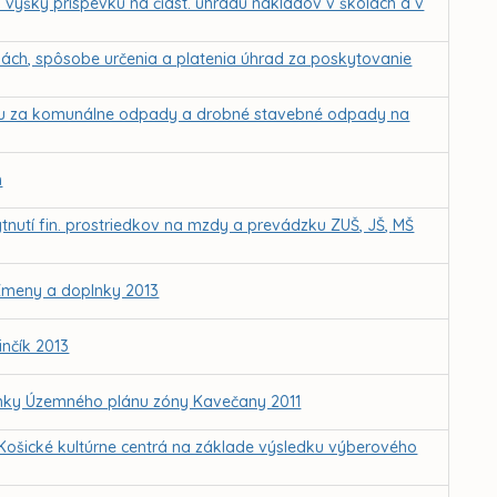
 výšky príspevku na čiast. úhradu nákladov v školách a v
ách, spôsobe určenia a platenia úhrad za poskytovanie
ku za komunálne odpady a drobné stavebné odpady na
h
nutí fin. prostriedkov na mzdy a prevádzku ZUŠ, JŠ, MŠ
Zmeny a doplnky 2013
nčík 2013
lnky Územného plánu zóny Kavečany 2011
– Košické kultúrne centrá na základe výsledku výberového