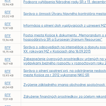
RTF
Podpora vyhlásenia Národnej rady SR z 13. decembra 
13,96 KB
RTF
Správa o činnosti Útvaru hlavného kontrolóra mesta
20,02 KB
RTF
Informácia o plnení úloh vyplývajúcich z uznesení M
11,97 KB
Postoj mesta Košice k dokumentu „Memorandum o po
RTF
hospodárstva SR a European Uranium Resources"
13,36 KB
Správa o odpovediach na interpelácie a dopyty pos
RTF
XX. rokovaní MZ v Košiciach dňa 16.09.2013
15,75 KB
Zabezpečenie úverových prostriedkov určených na 
RTF
výdavkami bežného rozpočtu v rozpočtovom roku 
16,17 KB
Správa o plnení opatrení prij. na odstránenie nedosta
RTF
meste Košice za r. 2012 vykonanej NKÚ SR
13,93 KB
RTF
Zvýšenie základného imania obchodnej spoločnosti
61,04 KB
RTF
Združenie finančných prostriedkov za účelom rekonš
17,01 KB