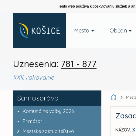
Tento web používa k poskytovaniu služieb a an
Mesto
Občan
Uznesenia:
781 - 877
XXII. rokovanie
Samospráva
Mests
Komunálne voľby 2026
Zasad
Primátor
X
NÁZOV:
Mestské zastupiteľstvo