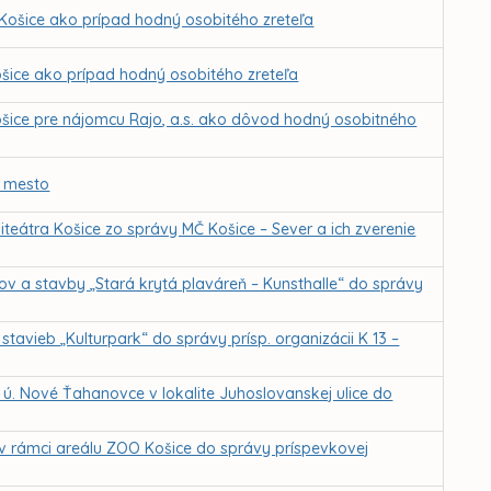
Košice ako prípad hodný osobitého zreteľa
šice ako prípad hodný osobitého zreteľa
ošice pre nájomcu Rajo, a.s. ako dôvod hodný osobitného
é mesto
fiteátra Košice zo správy MČ Košice – Sever a ich zverenie
kov a stavby „Stará krytá plaváreň – Kunsthalle“ do správy
stavieb „Kulturpark“ do správy prísp. organizácii K 13 –
 ú. Nové Ťahanovce v lokalite Juhoslovanskej ulice do
v rámci areálu ZOO Košice do správy príspevkovej