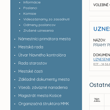
Informácie
VOLEBNÉ 
Poslanci
Komisie
Videozáznamy zo zasadnutí
Odmeny poslancov
UZNE
Zrušené uznesenia
Námestníci primátora mesta
NÁZOV:
PRIAMY 
Mestská rada
Útvar hlavného kontrolóra
DOKUMEN
UZNESENIE
Rada starostov
RTF - 14,56
Mestské časti
Základné dokumenty mesta
Ostatn
Všeob. záväzné nariadenia
Magistrát mesta Košice
781.
Organizačná štruktúra MMK