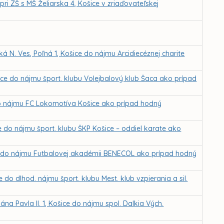
i ZŠ s MŠ Želiarska 4, Košice v zriaďovateľskej
ká N. Ves, Poľná 1, Košice do nájmu Arcidiecéznej charite
ice do nájmu šport. klubu Volejbalový klub Šaca ako prípad
 do nájmu FC Lokomotíva Košice ako prípad hodný
e do nájmu šport. klubu ŠKP Košice – oddiel karate ako
ce do nájmu Futbalovej akadémii BENECOL ako prípad hodný
 do dlhod. nájmu šport. klubu Mest. klub vzpierania a sil.
na Pavla II. 1, Košice do nájmu spol. Dalkia Vých.