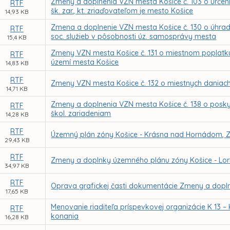
Zmeny a doplnenia VZN mesta Košice č. 103 o určení
RTF
šk. zar., kt. zriaďovateľom je mesto Košice
14,93 KB
Zmena a doplnenie VZN mesta Košice č. 130 o úhrad
RTF
soc. služieb v pôsobnosti úz. samosprávy mesta
15,4 KB
Zmeny VZN mesta Košice č. 131 o miestnom poplat
RTF
území mesta Košice
14,83 KB
RTF
Zmeny VZN mesta Košice č. 132 o miestnych daniac
14,71 KB
Zmeny a doplnenia VZN mesta Košice č. 138 o poskyt
RTF
škol. zariadeniam
14,28 KB
RTF
Územný plán zóny Košice - Krásna nad Hornádom, 
29,43 KB
RTF
Zmeny a doplnky územného plánu zóny Košice - Lori
34,97 KB
RTF
Oprava grafickej časti dokumentácie Zmeny a dop
17,65 KB
Menovanie riaditeľa príspevkovej organizácie K 13 
RTF
konania
16,28 KB