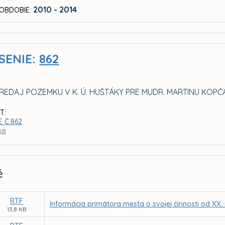
2010 - 2014
OBDOBIE:
SENIE:
862
PREDAJ POZEMKU V K. Ú. HUŠTÁKY PRE MUDR. MARTINU KOP
T:
 Č.862
 KB
é
RTF
Informácia primátora mesta o svojej činnosti od XX
13,8 KB