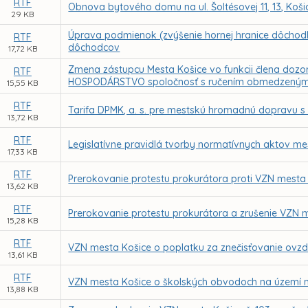
RTF
Obnova bytového domu na ul. Šoltésovej 11, 13, Koši
29 KB
Úprava podmienok (zvýšenie hornej hranice dôchodk
RTF
dôchodcov
17,72 KB
Zmena zástupcu Mesta Košice vo funkcii člena dozo
RTF
HOSPODÁRSTVO spoločnosť s ručením obmedzeným
15,55 KB
RTF
Tarifa DPMK, a. s. pre mestskú hromadnú dopravu s 
13,72 KB
RTF
Legislatívne pravidlá tvorby normatívnych aktov me
17,33 KB
RTF
Prerokovanie protestu prokurátora proti VZN mesta 
13,62 KB
RTF
Prerokovanie protestu prokurátora a zrušenie VZN m
15,28 KB
RTF
VZN mesta Košice o poplatku za znečisťovanie ovz
13,61 KB
RTF
VZN mesta Košice o školských obvodoch na území 
13,88 KB