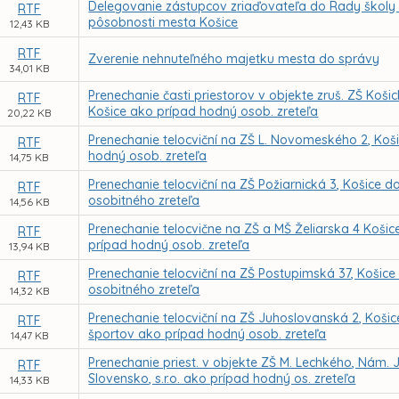
Delegovanie zástupcov zriaďovateľa do Rady školy pr
RTF
pôsobnosti mesta Košice
12,43 KB
RTF
Zverenie nehnuteľného majetku mesta do správy
34,01 KB
Prenechanie časti priestorov v objekte zruš. ZŠ Košic
RTF
Košice ako prípad hodný osob. zreteľa
20,22 KB
Prenechanie telocviční na ZŠ L. Novomeského 2, Koš
RTF
hodný osob. zreteľa
14,75 KB
Prenechanie telocviční na ZŠ Požiarnická 3, Košice
RTF
osobitného zreteľa
14,56 KB
Prenechanie telocvične na ZŠ a MŠ Želiarska 4 Košic
RTF
prípad hodný osob. zreteľa
13,94 KB
Prenechanie telocviční na ZŠ Postupimská 37, Koši
RTF
osobitného zreteľa
14,32 KB
Prenechanie telocviční na ZŠ Juhoslovanská 2, Košice
RTF
športov ako prípad hodný osob. zreteľa
14,47 KB
Prenechanie priest. v objekte ZŠ M. Lechkého, Nám. Já
RTF
Slovensko, s.r.o. ako prípad hodný os. zreteľa
14,33 KB