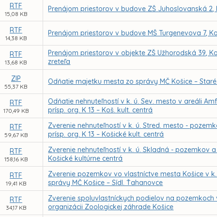
RTF
Prenájom priestorov v budove ZŠ Juhoslovanská 2, 
15,08 KB
RTF
Prenájom priestorov v budove MŠ Turgenevova 7, Ko
14,38 KB
Prenájom priestorov v objekte ZŠ Užhorodská 39, K
RTF
zreteľa
13,68 KB
ZIP
Odňatie majetku mesta zo správy MČ Košice – Star
55,37 KB
Odňatie nehnuteľností v k. ú. Sev. mesto v areáli Am
RTF
prísp. org. K 13 – Koš. kult. centrá
170,49 KB
Zverenie nehnuteľností v k. ú. Stred. mesto - pozem
RTF
prísp. org. K 13 – Košické kult. centrá
59,67 KB
Zverenie nehnuteľností v k. ú. Skladná - pozemkov a 
RTF
Košické kultúrne centrá
158,16 KB
Zverenie pozemkov vo vlastníctve mesta Košice v k.
RTF
správy MČ Košice – Sídl. Ťahanovce
19,41 KB
Zverenie spoluvlastníckych podielov na pozemkoch 
RTF
organizácii Zoologickej záhrade Košice
34,17 KB