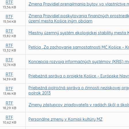
RTF
Zmena Pravidiel prenajímania bytov vo vlastníctve
13,56 KB
Zmena Pravidiel poskytovania finančných prostried
RTF
území mesta Košice iným obciam
15,54 KB
RTF
Miestny územný systém ekologickej stability mesta 
13,82 KB
RTF
Petícia „Za zachovanie samostatnosti MČ Košice – 
13,32 KB
RTF
Koncepcia rozvoja informačných systémov (KRIS) m
12,74 KB
RTF
Priebežná správa o projekte Košice – Európske hlavn
14,39 KB
Priebežná polročná správa o činnosti neziskovej org
RTF
polrok 2013
13,46 KB
RTF
Zmeny zástupcov zriaďovateľa v radách škôl a škol
18,29 KB
RTF
Personálne zmeny v Komisii kultúry MZ
10,62 KB