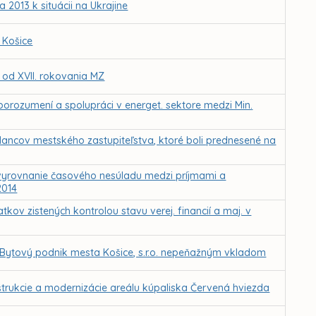
2013 k situácii na Ukrajine
 Košice
Z od XVII. rokovania MZ
rozumení a spolupráci v energet. sektore medzi Min.
lancov mestského zastupiteľstva, ktoré boli prednesené na
vyrovnanie časového nesúladu medzi príjmami a
2014
tkov zistených kontrolou stavu verej. financií a maj. v
 Bytový podnik mesta Košice, s.r.o. nepeňažným vkladom
trukcie a modernizácie areálu kúpaliska Červená hviezda