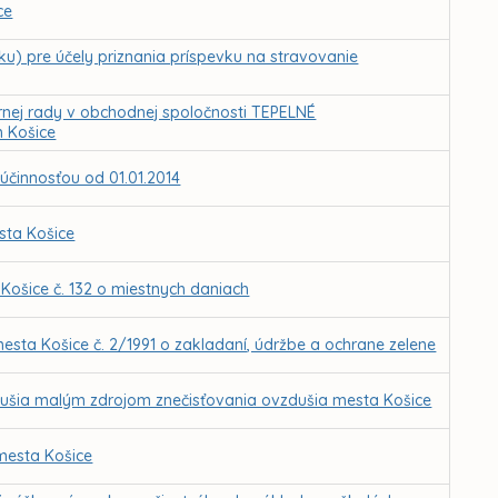
ce
u) pre účely priznania príspevku na stravovanie
rnej rady v obchodnej spoločnosti TEPELNÉ
 Košice
účinnosťou od 01.01.2014
sta Košice
Košice č. 132 o miestnych daniach
esta Košice č. 2/1991 o zakladaní, údržbe a ochrane zelene
dušia malým zdrojom znečisťovania ovzdušia mesta Košice
mesta Košice