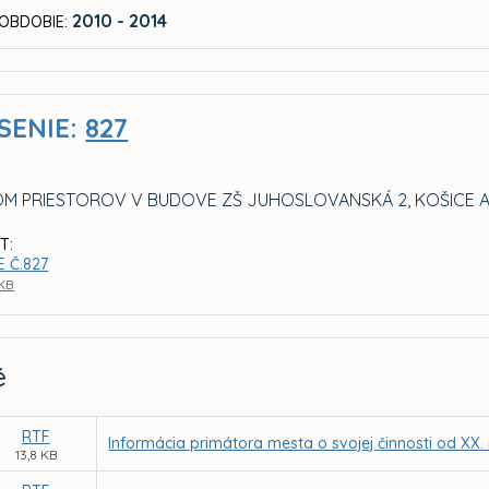
2010 - 2014
OBDOBIE:
SENIE:
827
M PRIESTOROV V BUDOVE ZŠ JUHOSLOVANSKÁ 2, KOŠICE 
T:
 Č.827
 KB
é
RTF
Informácia primátora mesta o svojej činnosti od XX
13,8 KB