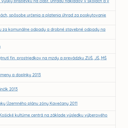
 výšky príspevku na čiast. úhradu nákladov v školách a v
ách, spôsobe určenia a platenia úhrad za poskytovanie
ku za komunálne odpady a drobné stavebné odpady na
h
nutí fin. prostriedkov na mzdy a prevádzku ZUŠ, JŠ, MŠ
Zmeny a doplnky 2013
nčík 2013
lnky Územného plánu zóny Kavečany 2011
– Košické kultúrne centrá na základe výsledku výberového