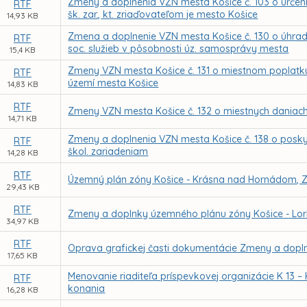
Zmeny a doplnenia VZN mesta Košice č. 103 o určení
RTF
šk. zar., kt. zriaďovateľom je mesto Košice
14,93 KB
Zmena a doplnenie VZN mesta Košice č. 130 o úhrad
RTF
soc. služieb v pôsobnosti úz. samosprávy mesta
15,4 KB
Zmeny VZN mesta Košice č. 131 o miestnom poplat
RTF
území mesta Košice
14,83 KB
RTF
Zmeny VZN mesta Košice č. 132 o miestnych daniac
14,71 KB
Zmeny a doplnenia VZN mesta Košice č. 138 o poskyt
RTF
škol. zariadeniam
14,28 KB
RTF
Územný plán zóny Košice - Krásna nad Hornádom, 
29,43 KB
RTF
Zmeny a doplnky územného plánu zóny Košice - Lori
34,97 KB
RTF
Oprava grafickej časti dokumentácie Zmeny a dop
17,65 KB
Menovanie riaditeľa príspevkovej organizácie K 13 
RTF
konania
16,28 KB