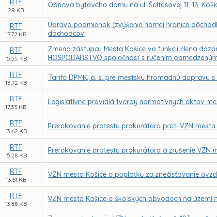
RTF
Obnova bytového domu na ul. Šoltésovej 11, 13, Koši
29 KB
Úprava podmienok (zvýšenie hornej hranice dôchodk
RTF
dôchodcov
17,72 KB
Zmena zástupcu Mesta Košice vo funkcii člena dozo
RTF
HOSPODÁRSTVO spoločnosť s ručením obmedzeným
15,55 KB
RTF
Tarifa DPMK, a. s. pre mestskú hromadnú dopravu s 
13,72 KB
RTF
Legislatívne pravidlá tvorby normatívnych aktov me
17,33 KB
RTF
Prerokovanie protestu prokurátora proti VZN mesta 
13,62 KB
RTF
Prerokovanie protestu prokurátora a zrušenie VZN m
15,28 KB
RTF
VZN mesta Košice o poplatku za znečisťovanie ovz
13,61 KB
RTF
VZN mesta Košice o školských obvodoch na území 
13,88 KB