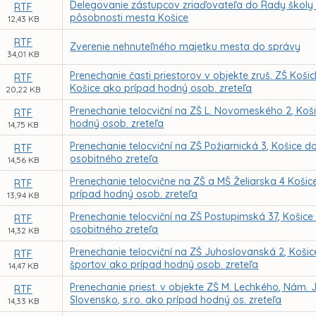
Delegovanie zástupcov zriaďovateľa do Rady školy pr
RTF
pôsobnosti mesta Košice
12,43 KB
RTF
Zverenie nehnuteľného majetku mesta do správy
34,01 KB
Prenechanie časti priestorov v objekte zruš. ZŠ Košic
RTF
Košice ako prípad hodný osob. zreteľa
20,22 KB
Prenechanie telocviční na ZŠ L. Novomeského 2, Koš
RTF
hodný osob. zreteľa
14,75 KB
Prenechanie telocviční na ZŠ Požiarnická 3, Košice
RTF
osobitného zreteľa
14,56 KB
Prenechanie telocvične na ZŠ a MŠ Želiarska 4 Košic
RTF
prípad hodný osob. zreteľa
13,94 KB
Prenechanie telocviční na ZŠ Postupimská 37, Koši
RTF
osobitného zreteľa
14,32 KB
Prenechanie telocviční na ZŠ Juhoslovanská 2, Košice
RTF
športov ako prípad hodný osob. zreteľa
14,47 KB
Prenechanie priest. v objekte ZŠ M. Lechkého, Nám. Já
RTF
Slovensko, s.r.o. ako prípad hodný os. zreteľa
14,33 KB