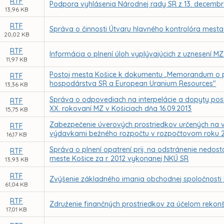
RTF
Podpora vyhlásenia Národnej rady SR z 13. decembra 
13,96 KB
RTF
Správa o činnosti Útvaru hlavného kontrolóra mesta
20,02 KB
RTF
Informácia o plnení úloh vyplývajúcich z uznesení M
11,97 KB
Postoj mesta Košice k dokumentu „Memorandum o po
RTF
hospodárstva SR a European Uranium Resources"
13,36 KB
Správa o odpovediach na interpelácie a dopyty pos
RTF
XX. rokovaní MZ v Košiciach dňa 16.09.2013
15,75 KB
Zabezpečenie úverových prostriedkov určených na 
RTF
výdavkami bežného rozpočtu v rozpočtovom roku 
16,17 KB
Správa o plnení opatrení prij. na odstránenie nedosta
RTF
meste Košice za r. 2012 vykonanej NKÚ SR
13,93 KB
RTF
Zvýšenie základného imania obchodnej spoločnosti
61,04 KB
RTF
Združenie finančných prostriedkov za účelom rekonš
17,01 KB