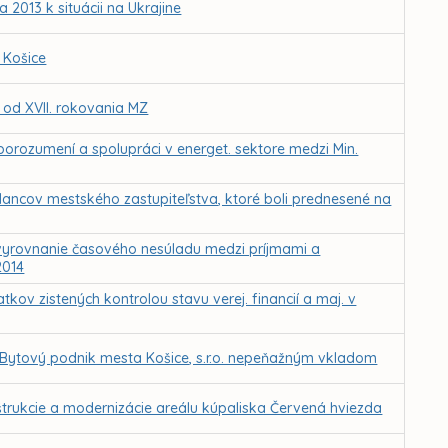
2013 k situácii na Ukrajine
 Košice
Z od XVII. rokovania MZ
rozumení a spolupráci v energet. sektore medzi Min.
lancov mestského zastupiteľstva, ktoré boli prednesené na
vyrovnanie časového nesúladu medzi príjmami a
2014
tkov zistených kontrolou stavu verej. financií a maj. v
 Bytový podnik mesta Košice, s.r.o. nepeňažným vkladom
trukcie a modernizácie areálu kúpaliska Červená hviezda