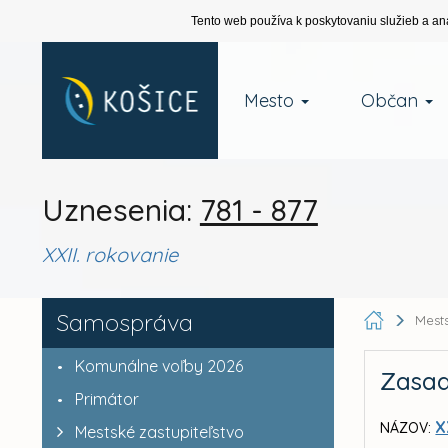
Tento web používa k poskytovaniu služieb a an
Mesto
Občan
Uznesenia:
781 - 877
XXII. rokovanie
Samospráva
Mests
Komunálne voľby 2026
Zasad
Primátor
X
NÁZOV:
Mestské zastupiteľstvo