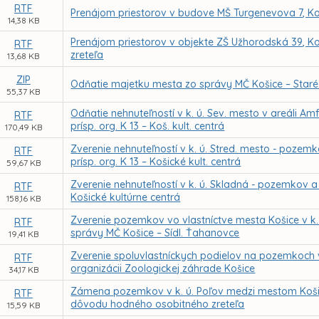
RTF
Prenájom priestorov v budove MŠ Turgenevova 7, Ko
14,38 KB
Prenájom priestorov v objekte ZŠ Užhorodská 39, K
RTF
zreteľa
13,68 KB
ZIP
Odňatie majetku mesta zo správy MČ Košice – Star
55,37 KB
Odňatie nehnuteľností v k. ú. Sev. mesto v areáli Am
RTF
prísp. org. K 13 – Koš. kult. centrá
170,49 KB
Zverenie nehnuteľností v k. ú. Stred. mesto - pozem
RTF
prísp. org. K 13 – Košické kult. centrá
59,67 KB
Zverenie nehnuteľností v k. ú. Skladná - pozemkov a 
RTF
Košické kultúrne centrá
158,16 KB
Zverenie pozemkov vo vlastníctve mesta Košice v k.
RTF
správy MČ Košice – Sídl. Ťahanovce
19,41 KB
Zverenie spoluvlastníckych podielov na pozemkoch 
RTF
organizácii Zoologickej záhrade Košice
34,17 KB
Zámena pozemkov v k. ú. Poľov medzi mestom Koš
RTF
dôvodu hodného osobitného zreteľa
15,59 KB