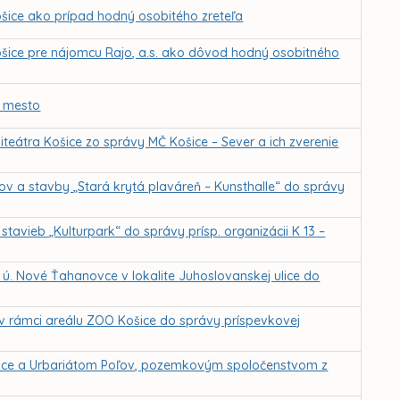
šice ako prípad hodný osobitého zreteľa
ošice pre nájomcu Rajo, a.s. ako dôvod hodný osobitného
é mesto
fiteátra Košice zo správy MČ Košice – Sever a ich zverenie
kov a stavby „Stará krytá plaváreň – Kunsthalle“ do správy
stavieb „Kulturpark“ do správy prísp. organizácii K 13 –
 ú. Nové Ťahanovce v lokalite Juhoslovanskej ulice do
v rámci areálu ZOO Košice do správy príspevkovej
ice a Urbariátom Poľov, pozemkovým spoločenstvom z