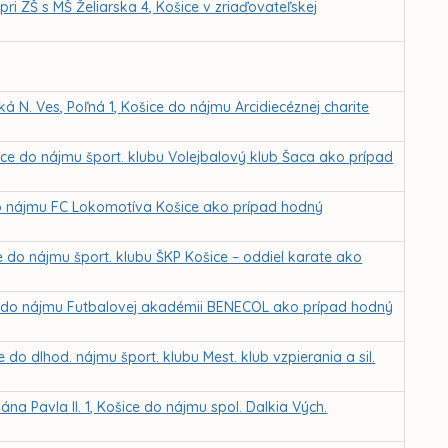
i ZŠ s MŠ Želiarska 4, Košice v zriaďovateľskej
ká N. Ves, Poľná 1, Košice do nájmu Arcidiecéznej charite
ice do nájmu šport. klubu Volejbalový klub Šaca ako prípad
 do nájmu FC Lokomotíva Košice ako prípad hodný
e do nájmu šport. klubu ŠKP Košice – oddiel karate ako
ce do nájmu Futbalovej akadémii BENECOL ako prípad hodný
 do dlhod. nájmu šport. klubu Mest. klub vzpierania a sil.
na Pavla II. 1, Košice do nájmu spol. Dalkia Vých.