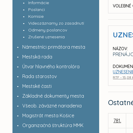
Informácie
VOLEBNÉ 
Poslanci
Komisie
Videozáznamy zo zasadnutí
Odmeny poslancov
UZNE
Zrušené uznesenia
Námestníci primátora mesta
NÁZOV:
PRENÁJO
Mestská rada
Útvar hlavného kontrolóra
DOKUMEN
UZNESENIE
Rada starostov
RTF - 15,08
Mestské časti
Základné dokumenty mesta
Ostatn
Všeob. záväzné nariadenia
Magistrát mesta Košice
781.
Organizačná štruktúra MMK