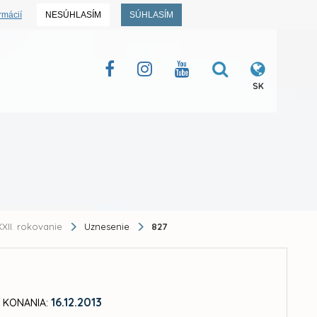
rmácií
NESÚHLASÍM
SÚHLASÍM
SK
XII. rokovanie
Uznesenie
827
16.12.2013
 KONANIA: