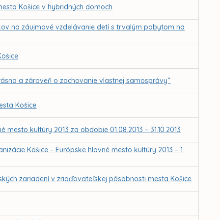
 mesta Košice v hybridných domoch
kov na záujmové vzdelávanie detí s trvalým pobytom na
Košice
Krásna a zároveň o zachovanie vlastnej samosprávy“
esta Košice
é mesto kultúry 2013 za obdobie 01.08.2013 – 31.10.2013
anizácie Košice – Európske hlavné mesto kultúry 2013 – 1.
ských zariadení v zriaďovateľskej pôsobnosti mesta Košice