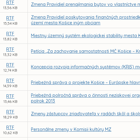
RTF
Zmena Pravidiel prenajímania bytov vo vlastníctve
13,56 KB
Zmena Pravidiel poskytovania finančných prostried
RTF
území mesta Košice iným obciam
15,54 KB
RTF
Miestny územný systém ekologickej stability mesta 
13,82 KB
RTF
Petícia „Za zachovanie samostatnosti MČ Košice – 
13,32 KB
RTF
Koncepcia rozvoja informačných systémov (KRIS) m
12,74 KB
RTF
Priebežná správa o projekte Košice – Európske hlavn
14,39 KB
Priebežná polročná správa o činnosti neziskovej org
RTF
polrok 2013
13,46 KB
RTF
Zmeny zástupcov zriaďovateľa v radách škôl a škol
18,29 KB
RTF
Personálne zmeny v Komisii kultúry MZ
10,62 KB