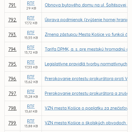
RTF
791.
Obnova bytového domu na ul. Šoltésovej 11, 
29 KB
RTF
792.
Úprava podmienok (zvýšenie hornej hranice
17,72 KB
RTF
793.
Zmena zástupcu Mesta Košice vo funkcii č
15,55 KB
RTF
794.
Tarifa DPMK, a. s. pre mestskú hromadnú do
13,72 KB
RTF
795.
Legislatívne pravidlá tvorby normatívnych 
17,33 KB
RTF
796.
Prerokovanie protestu prokurátora proti VZ
13,62 KB
RTF
797.
Prerokovanie protestu prokurátora a zrušeni
15,28 KB
RTF
798.
VZN mesta Košice o poplatku za znečisťova
13,61 KB
RTF
799.
VZN mesta Košice o školských obvodoch na
13,88 KB