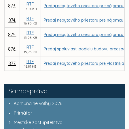
RTF
873.
Predaj nebytového priestoru pre nájomcu Bc.
17,04 KB
RTF
874.
Predaj nebytového priestoru pre nájomcu Zuz
16,95 KB
RTF
875.
Predaj nebytového priestoru pre nájomcu Jo
15,98 KB
RTF
876.
Predaj spoluvlast. podielu budovy predsad. o
19,75 KB
RTF
877.
Predaj nebytového priestoru pre vlastníka by
16,81 KB
Samospráva
Komunálne voľby 2026
Primátor
Mestské zastupiteľstvo