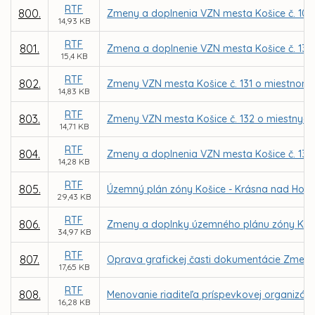
RTF
800.
Zmeny a doplnenia VZN mesta Košice č. 103 o
14,93 KB
RTF
801.
Zmena a doplnenie VZN mesta Košice č. 130 
15,4 KB
RTF
802.
Zmeny VZN mesta Košice č. 131 o miestnom
14,83 KB
RTF
803.
Zmeny VZN mesta Košice č. 132 o miestnych
14,71 KB
RTF
804.
Zmeny a doplnenia VZN mesta Košice č. 138 
14,28 KB
RTF
805.
Územný plán zóny Košice - Krásna nad Hor
29,43 KB
RTF
806.
Zmeny a doplnky územného plánu zóny Košic
34,97 KB
RTF
807.
Oprava grafickej časti dokumentácie Zmen
17,65 KB
RTF
808.
Menovanie riaditeľa príspevkovej organizáci
16,28 KB