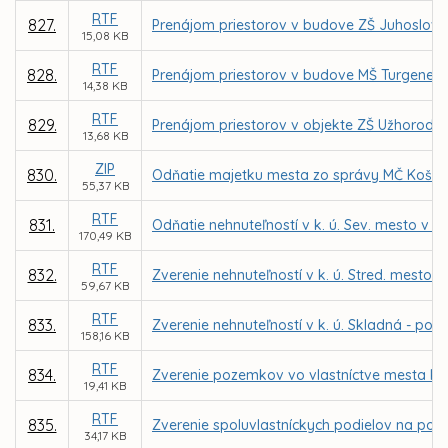
RTF
827.
Prenájom priestorov v budove ZŠ Juhoslova
15,08 KB
RTF
828.
Prenájom priestorov v budove MŠ Turgenevo
14,38 KB
RTF
829.
Prenájom priestorov v objekte ZŠ Užhorodsk
13,68 KB
ZIP
830.
Odňatie majetku mesta zo správy MČ Košice
55,37 KB
RTF
831.
Odňatie nehnuteľností v k. ú. Sev. mesto v ar
170,49 KB
RTF
832.
Zverenie nehnuteľností v k. ú. Stred. mesto -
59,67 KB
RTF
833.
Zverenie nehnuteľností v k. ú. Skladná - poz
158,16 KB
RTF
834.
Zverenie pozemkov vo vlastníctve mesta Koši
19,41 KB
RTF
835.
Zverenie spoluvlastníckych podielov na poz
34,17 KB