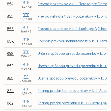
RTF
854.
Prevod pozemkov v k. ú. Terasa pre Domov Te
16,27 KB
RTF
855.
Prevod nehnuteľností - pozemkov v k. ú. Ko
15,83 KB
RTF
856.
Prevod pozemkov v k. ú. Luník pre Východos
16,61 KB
RTF
857.
Spôsob prevodu nehnuteľností v k. ú. Tera
15,53 KB
RTF
858.
Určenie spôsobu prevodu pozemku v k. ú. Let
15,16 KB
RTF
859.
Určenie spôsobu prevodu pozemku v k. ú. Jaz
14,51 KB
ZIP
860.
Učenie spôsobu prevodu pozemkov v k. ú. S
65,84 KB
RTF
861.
Priamy predaj časti pozemkov v k. ú. Šaca 
14,88 KB
RTF
862.
Priamy predaj pozemku v k. ú. Huštáky pre 
14,56 KB