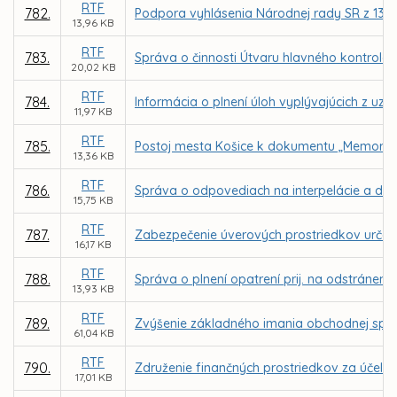
RTF
782.
Podpora vyhlásenia Národnej rady SR z 13. d
13,96 KB
RTF
783.
Správa o činnosti Útvaru hlavného kontroló
20,02 KB
RTF
784.
Informácia o plnení úloh vyplývajúcich z uzn
11,97 KB
RTF
785.
Postoj mesta Košice k dokumentu „Memorand
13,36 KB
RTF
786.
Správa o odpovediach na interpelácie a dop
15,75 KB
RTF
787.
Zabezpečenie úverových prostriedkov urče
16,17 KB
RTF
788.
Správa o plnení opatrení prij. na odstráneni
13,93 KB
RTF
789.
Zvýšenie základného imania obchodnej spol
61,04 KB
RTF
790.
Združenie finančných prostriedkov za účelo
17,01 KB