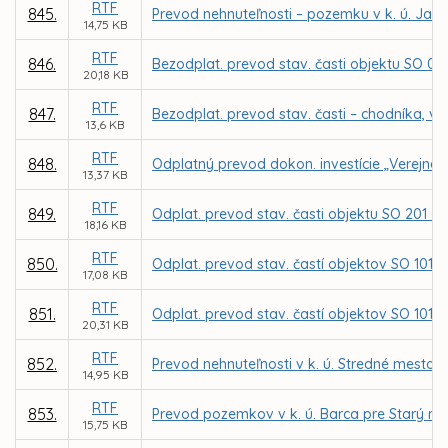
RTF
845.
Prevod nehnuteľnosti – pozemku v k. ú. Ja
14,75 KB
RTF
846.
Bezodplat. prevod stav. časti objektu SO 02 – 
20,18 KB
RTF
847.
Bezodplat. prevod stav. časti – chodníka, v 
13,6 KB
RTF
848.
Odplatný prevod dokon. investície „Verejnéh
13,37 KB
RTF
849.
Odplat. prevod stav. časti objektu SO 201 – 
18,16 KB
RTF
850.
Odplat. prevod stav. častí objektov SO 101 - 
17,08 KB
RTF
851.
Odplat. prevod stav. častí objektov SO 101-
20,31 KB
RTF
852.
Prevod nehnuteľnosti v k. ú. Stredné mesto
14,95 KB
RTF
853.
Prevod pozemkov v k. ú. Barca pre Starý mlyn,
15,75 KB