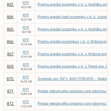
RTF
863.
Priamy predaj pozemku v k. ú. Huštáky pre 
14,13 KB
RTF
864.
Priamy predaj časti pozemku v k. ú. Južné m
15,01 KB
RTF
865.
Priamy predaj pozemku v k. ú. Huštáky pre 
14,11 KB
RTF
866.
Priamy predaj pozemkov v k. ú. Krásna pre
15,74 KB
RTF
867.
Priamy predaj pozemku v k. ú. Krásna pre M
13,91 KB
RTF
869.
Priamy predaj pozemku v k. ú. Pereš pre Júli
18,36 KB
RTF
870.
Zrušenie uzn. MZ č. 400/17.09.2012 - „Naklad
16,05 KB
RTF
871.
Predaj nebytového priestoru pre nájomcu Bo
14,89 KB
RTF
872.
Predaj nebytového priestoru pre nájomcu Dom
17,22 KB