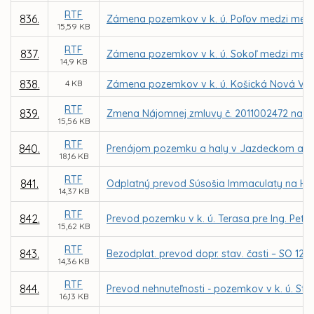
RTF
836.
Zámena pozemkov v k. ú. Poľov medzi mes
15,59 KB
RTF
837.
Zámena pozemkov v k. ú. Sokoľ medzi mes
14,9 KB
838.
4 KB
Zámena pozemkov v k. ú. Košická Nová Ves
RTF
839.
Zmena Nájomnej zmluvy č. 2011002472 na zm
15,56 KB
RTF
840.
Prenájom pozemku a haly v Jazdeckom areáli
18,16 KB
RTF
841.
Odplatný prevod Súsošia Immaculaty na Hlavn
14,37 KB
RTF
842.
Prevod pozemku v k. ú. Terasa pre Ing. Petr
15,62 KB
RTF
843.
Bezodplat. prevod dopr. stav. časti – SO 12 K
14,36 KB
RTF
844.
Prevod nehnuteľnosti - pozemkov v k. ú. St
16,13 KB