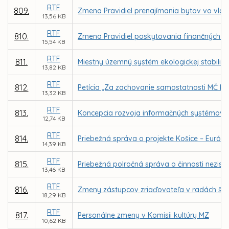
RTF
809.
Zmena Pravidiel prenajímania bytov vo vla
13,56 KB
RTF
810.
Zmena Pravidiel poskytovania finančných p
15,54 KB
RTF
811.
Miestny územný systém ekologickej stabilit
13,82 KB
RTF
812.
Petícia „Za zachovanie samostatnosti MČ Ko
13,32 KB
RTF
813.
Koncepcia rozvoja informačných systémov (
12,74 KB
RTF
814.
Priebežná správa o projekte Košice – Európs
14,39 KB
RTF
815.
Priebežná polročná správa o činnosti nezisko
13,46 KB
RTF
816.
Zmeny zástupcov zriaďovateľa v radách škôl
18,29 KB
RTF
817.
Personálne zmeny v Komisii kultúry MZ
10,62 KB