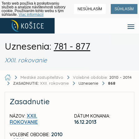
Tento web používa k poskytovaniu
služieb a analýze návštevnosti súbory
NESÚHLASÍM
SÚHLASÍM
cookie. Používaním tohto webu s tým
súhlasíte.
Viac informácií
Uznesenia:
781 - 877
XXII. rokovanie
Mestské zastupiteľstvo
Volebné obdobie:
2010 - 2014
ZASADNUTIE:
XXII. rokovanie
Uznesenie
868
Zasadnutie
XXII.
NÁZOV:
DÁTUM KONANIA:
ROKOVANIE
16.12.2013
2010
VOLEBNÉ OBDOBIE: