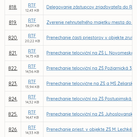
RTF
818.
Delegovanie zástupcov zriaďovateľa do Rady 
12,43 KB
RTF
819.
Zverenie nehnuteľného majetku mesta do s
34,01 KB
RTF
820.
Prenechanie časti priestorov v objekte zruš.
20,22 KB
RTF
821.
Prenechanie telocviční na ZŠ L. Novomeského
14,75 KB
RTF
822.
Prenechanie telocviční na ZŠ Požiarnická 3
14,56 KB
RTF
823.
Prenechanie telocvične na ZŠ a MŠ Želiarska
13,94 KB
RTF
824.
Prenechanie telocviční na ZŠ Postupimská 3
14,32 KB
RTF
825.
Prenechanie telocviční na ZŠ Juhoslovanská 2
14,47 KB
RTF
826.
Prenechanie priest. v objekte ZŠ M. Lechkého,
14,33 KB