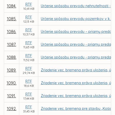
RTF
1084.
Určenie spôsobu prevodu nehnuteľnosti - p
10,41 KB
RTF
1085.
Určenie spôsobu prevodu pozemkov v k. ú
12,13 KB
RTF
1086.
Určenie spôsobu prevodu – priamy predaj 
10,57 KB
RTF
1087.
Určenie spôsobu prevodu - priamy predaj p
11,65 KB
RTF
1088.
Určenie spôsobu prevodu - priamy predaj p
11,52 KB
RTF
1089.
Zriadenie vec. bremena práva uloženia, údrž
29,74 KB
RTF
1090.
Zriadenie vec. bremena práva uloženia, údrž
18,6 KB
RTF
1091.
Zriadenie vec. bremena práva uloženia, údrž
17,44 KB
RTF
1092.
Zriadenie vec. bremena pre stavbu „Košice – 
31,45 KB