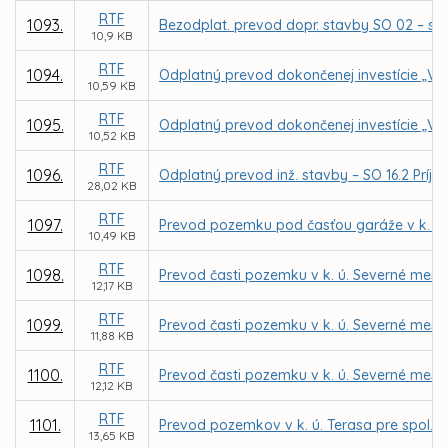
RTF
1093.
Bezodplat. prevod dopr. stavby SO 02 – sp
10,9 KB
RTF
1094.
Odplatný prevod dokončenej investície „Ve
10,59 KB
RTF
1095.
Odplatný prevod dokončenej investície „Ver
10,52 KB
RTF
1096.
Odplatný prevod inž. stavby – SO 16.2 Príjaz
28,02 KB
RTF
1097.
Prevod pozemku pod časťou garáže v k. ú. 
10,49 KB
RTF
1098.
Prevod časti pozemku v k. ú. Severné mes
12,17 KB
RTF
1099.
Prevod časti pozemku v k. ú. Severné mes
11,88 KB
RTF
1100.
Prevod časti pozemku v k. ú. Severné mes
12,12 KB
RTF
1101.
Prevod pozemkov v k. ú. Terasa pre spol. 
13,65 KB