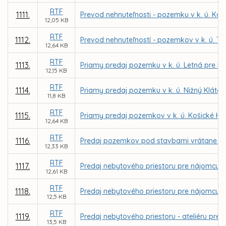
RTF
1111.
Prevod nehnuteľnosti - pozemku v k. ú. Koš
12,05 KB
RTF
1112.
Prevod nehnuteľností - pozemkov v k. ú. Te
12,64 KB
RTF
1113.
Priamy predaj pozemku v k. ú. Letná pre PB C
12,15 KB
RTF
1114.
Priamy predaj pozemku v k. ú. Nižný Kláto
11,8 KB
RTF
1115.
Priamy predaj pozemkov v k. ú. Košické Há
12,64 KB
RTF
1116.
Predaj pozemkov pod stavbami vrátane priľa
12,33 KB
RTF
1117.
Predaj nebytového priestoru pre nájomcu MV
12,61 KB
RTF
1118.
Predaj nebytového priestoru pre nájomcu Ad
12,5 KB
RTF
1119.
Predaj nebytového priestoru - ateliéru pre
13,5 KB