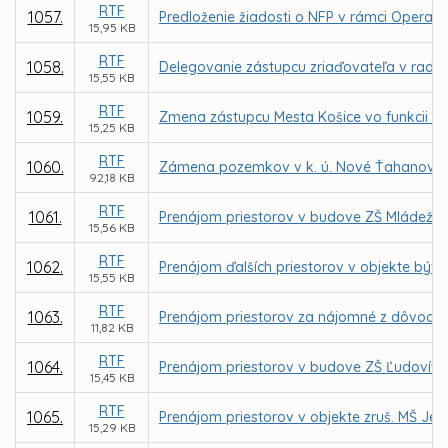
RTF
1057.
Predloženie žiadosti o NFP v rámci Operačn
15,95 KB
RTF
1058.
Delegovanie zástupcu zriaďovateľa v rade 
15,55 KB
RTF
1059.
Zmena zástupcu Mesta Košice vo funkcii čle
15,25 KB
RTF
1060.
Zámena pozemkov v k. ú. Nové Ťahanovce, 
92,18 KB
RTF
1061.
Prenájom priestorov v budove ZŠ Mládežníc
15,56 KB
RTF
1062.
Prenájom ďalších priestorov v objekte býv.
15,55 KB
RTF
1063.
Prenájom priestorov za nájomné z dôvodu h
11,82 KB
RTF
1064.
Prenájom priestorov v budove ZŠ Ľudovíta F
15,45 KB
RTF
1065.
Prenájom priestorov v objekte zruš. MŠ Jeg
15,29 KB