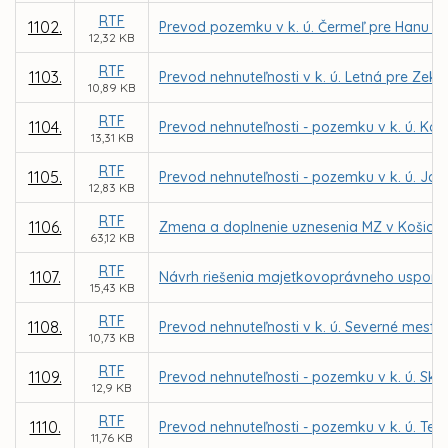
RTF
1102.
Prevod pozemku v k. ú. Čermeľ pre Hanu N
12,32 KB
RTF
1103.
Prevod nehnuteľnosti v k. ú. Letná pre Zek
10,89 KB
RTF
1104.
Prevod nehnuteľnosti - pozemku v k. ú. Ko
13,31 KB
RTF
1105.
Prevod nehnuteľnosti - pozemku v k. ú. Jaz
12,83 KB
RTF
1106.
Zmena a doplnenie uznesenia MZ v Košiciach 
63,12 KB
RTF
1107.
Návrh riešenia majetkovoprávneho uspori
15,43 KB
RTF
1108.
Prevod nehnuteľnosti v k. ú. Severné mesto
10,73 KB
RTF
1109.
Prevod nehnuteľnosti - pozemku v k. ú. Skl
12,9 KB
RTF
1110.
Prevod nehnuteľnosti - pozemku v k. ú. Te
11,76 KB