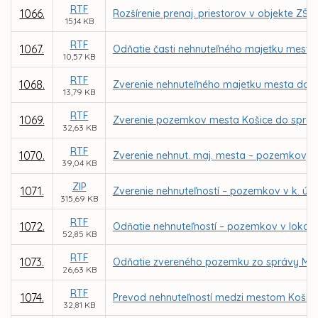
RTF
1066.
Rozšírenie prenaj. priestorov v objekte ZŠ
15,14 KB
RTF
1067.
Odňatie časti nehnuteľného majetku mesta –
10,57 KB
RTF
1068.
Zverenie nehnuteľného majetku mesta do 
13,79 KB
RTF
1069.
Zverenie pozemkov mesta Košice do správy
32,63 KB
RTF
1070.
Zverenie nehnut. maj. mesta – pozemkov, pa
39,04 KB
ZIP
1071.
Zverenie nehnuteľností – pozemkov v k. ú.
315,69 KB
RTF
1072.
Odňatie nehnuteľností – pozemkov v lokali
52,85 KB
RTF
1073.
Odňatie zvereného pozemku zo správy MČ K
26,63 KB
RTF
1074.
Prevod nehnuteľností medzi mestom Košice
32,81 KB