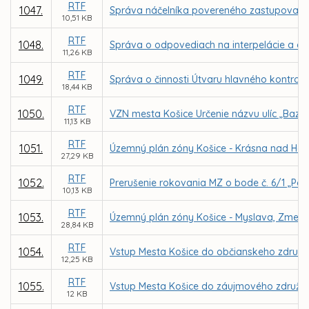
RTF
1047.
Správa náčelníka povereného zastupovaním M
10,51 KB
RTF
1048.
Správa o odpovediach na interpelácie a do
11,26 KB
RTF
1049.
Správa o činnosti Útvaru hlavného kontrol
18,44 KB
RTF
1050.
VZN mesta Košice Určenie názvu ulíc „Bazov
11,13 KB
RTF
1051.
Územný plán zóny Košice - Krásna nad Ho
27,29 KB
RTF
1052.
Prerušenie rokovania MZ o bode č. 6/1 „Post
10,13 KB
RTF
1053.
Územný plán zóny Košice - Myslava, Zmeny
28,84 KB
RTF
1054.
Vstup Mesta Košice do občianskeho združen
12,25 KB
RTF
1055.
Vstup Mesta Košice do záujmového združeni
12 KB