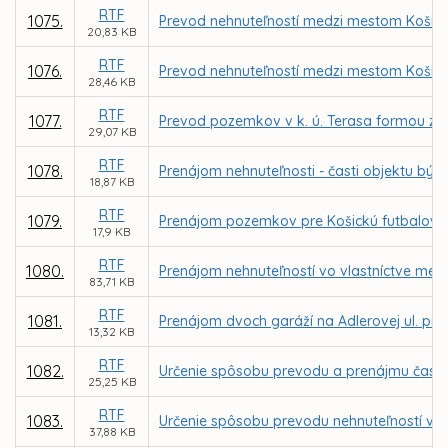
RTF
1075.
Prevod nehnuteľností medzi mestom Košice
20,83 KB
RTF
1076.
Prevod nehnuteľností medzi mestom Košice
28,46 KB
RTF
1077.
Prevod pozemkov v k. ú. Terasa formou zám
29,07 KB
RTF
1078.
Prenájom nehnuteľnosti - časti objektu býv
18,87 KB
RTF
1079.
Prenájom pozemkov pre Košickú futbalovú 
17,9 KB
RTF
1080.
Prenájom nehnuteľností vo vlastníctve mes
83,71 KB
RTF
1081.
Prenájom dvoch garáží na Adlerovej ul. pr
13,32 KB
RTF
1082.
Určenie spôsobu prevodu a prenájmu časti 
25,25 KB
RTF
1083.
Určenie spôsobu prevodu nehnuteľností v k
37,88 KB