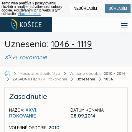
Tento web používa k poskytovaniu
služieb a analýze návštevnosti súbory
NESÚHLASÍM
SÚHLASÍM
cookie. Používaním tohto webu s tým
súhlasíte.
Viac informácií
Uznesenia:
1046 - 1119
XXVI. rokovanie
Mestské zastupiteľstvo
Volebné obdobie:
2010 - 2014
ZASADNUTIE:
XXVI. rokovanie
Uznesenie
1056
Zasadnutie
XXVI.
NÁZOV:
DÁTUM KONANIA:
ROKOVANIE
08.09.2014
2010
VOLEBNÉ OBDOBIE: