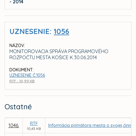
- 2014
UZNESENIE:
1056
NÁZOV:
MONITOROVACIA SPRÁVA PROGRAMOVÉHO
ROZPOČTU MESTA KOŠICE K 30.06.2014
DOKUMENT:
UZNESENIE Č.1056
RTF - 10,99 KB
Ostatné
RTF
1046.
Informácia primátora mesta o svojej činno
10,43 KB