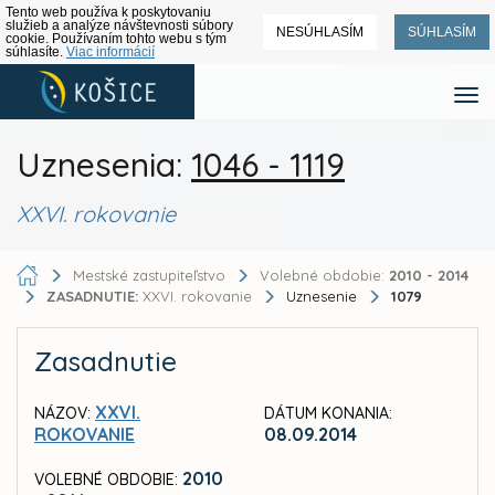
Tento web používa k poskytovaniu
služieb a analýze návštevnosti súbory
NESÚHLASÍM
SÚHLASÍM
cookie. Používaním tohto webu s tým
súhlasíte.
Viac informácií
Uznesenia:
1046 - 1119
XXVI. rokovanie
Mestské zastupiteľstvo
Volebné obdobie:
2010 - 2014
ZASADNUTIE:
XXVI. rokovanie
Uznesenie
1079
Zasadnutie
XXVI.
NÁZOV:
DÁTUM KONANIA:
ROKOVANIE
08.09.2014
2010
VOLEBNÉ OBDOBIE: