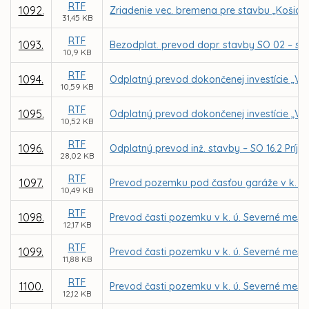
RTF
1092.
Zriadenie vec. bremena pre stavbu „Košice – 
31,45 KB
RTF
1093.
Bezodplat. prevod dopr. stavby SO 02 – sp
10,9 KB
RTF
1094.
Odplatný prevod dokončenej investície „Ve
10,59 KB
RTF
1095.
Odplatný prevod dokončenej investície „Ver
10,52 KB
RTF
1096.
Odplatný prevod inž. stavby – SO 16.2 Príjaz
28,02 KB
RTF
1097.
Prevod pozemku pod časťou garáže v k. ú. 
10,49 KB
RTF
1098.
Prevod časti pozemku v k. ú. Severné mes
12,17 KB
RTF
1099.
Prevod časti pozemku v k. ú. Severné mes
11,88 KB
RTF
1100.
Prevod časti pozemku v k. ú. Severné mes
12,12 KB