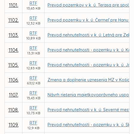
RTF
1101.
Prevod pozemkov v k. ú. Terasa pre spol. 
13,65 KB
RTF
1102.
Prevod pozemku v k. ú. Čermeľ pre Hanu N
12,32 KB
RTF
1103.
Prevod nehnuteľnosti v k. ú. Letná pre Zek
10,89 KB
RTF
1104.
Prevod nehnuteľnosti - pozemku v k. ú. Ko
13,31 KB
RTF
1105.
Prevod nehnuteľnosti - pozemku v k. ú. Jaz
12,83 KB
RTF
1106.
Zmena a doplnenie uznesenia MZ v Košiciach 
63,12 KB
RTF
1107.
Návrh riešenia majetkovoprávneho uspori
15,43 KB
RTF
1108.
Prevod nehnuteľnosti v k. ú. Severné mesto
10,73 KB
RTF
1109.
Prevod nehnuteľnosti - pozemku v k. ú. Skl
12,9 KB