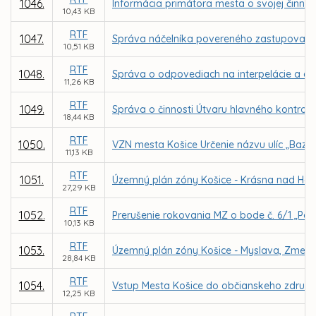
1046.
Informácia primátora mesta o svojej činno
10,43 KB
RTF
1047.
Správa náčelníka povereného zastupovaním M
10,51 KB
RTF
1048.
Správa o odpovediach na interpelácie a do
11,26 KB
RTF
1049.
Správa o činnosti Útvaru hlavného kontrol
18,44 KB
RTF
1050.
VZN mesta Košice Určenie názvu ulíc „Bazov
11,13 KB
RTF
1051.
Územný plán zóny Košice - Krásna nad Ho
27,29 KB
RTF
1052.
Prerušenie rokovania MZ o bode č. 6/1 „Post
10,13 KB
RTF
1053.
Územný plán zóny Košice - Myslava, Zmeny
28,84 KB
RTF
1054.
Vstup Mesta Košice do občianskeho združen
12,25 KB