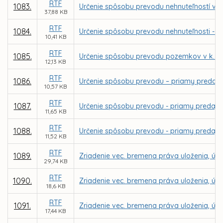
RTF
1083.
Určenie spôsobu prevodu nehnuteľností v k
37,88 KB
RTF
1084.
Určenie spôsobu prevodu nehnuteľnosti - p
10,41 KB
RTF
1085.
Určenie spôsobu prevodu pozemkov v k. ú
12,13 KB
RTF
1086.
Určenie spôsobu prevodu – priamy predaj 
10,57 KB
RTF
1087.
Určenie spôsobu prevodu - priamy predaj p
11,65 KB
RTF
1088.
Určenie spôsobu prevodu - priamy predaj p
11,52 KB
RTF
1089.
Zriadenie vec. bremena práva uloženia, údrž
29,74 KB
RTF
1090.
Zriadenie vec. bremena práva uloženia, údrž
18,6 KB
RTF
1091.
Zriadenie vec. bremena práva uloženia, údrž
17,44 KB