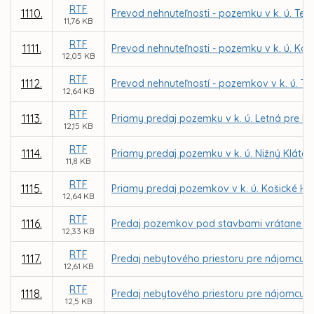
RTF
1110.
Prevod nehnuteľnosti - pozemku v k. ú. Te
11,76 KB
RTF
1111.
Prevod nehnuteľnosti - pozemku v k. ú. Koš
12,05 KB
RTF
1112.
Prevod nehnuteľností - pozemkov v k. ú. Te
12,64 KB
RTF
1113.
Priamy predaj pozemku v k. ú. Letná pre PB C
12,15 KB
RTF
1114.
Priamy predaj pozemku v k. ú. Nižný Kláto
11,8 KB
RTF
1115.
Priamy predaj pozemkov v k. ú. Košické Há
12,64 KB
RTF
1116.
Predaj pozemkov pod stavbami vrátane priľa
12,33 KB
RTF
1117.
Predaj nebytového priestoru pre nájomcu MV
12,61 KB
RTF
1118.
Predaj nebytového priestoru pre nájomcu Ad
12,5 KB