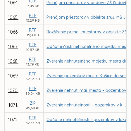
RTF
1064.
Prenájom priestorov v budove ZŠ Ľudovíta F
15,45 KB
RTF
1065.
Prenájom priestorov v objekte zruš. MŠ Jeg
15,29 KB
RTF
1066.
Rozšírenie prenaj. priestorov v objekte ZŠ
15,14 KB
RTF
1067.
Odňatie časti nehnuteľného majetku mesta –
10,57 KB
RTF
1068.
Zverenie nehnuteľného majetku mesta do 
13,79 KB
RTF
1069.
Zverenie pozemkov mesta Košice do správy
32,63 KB
RTF
1070.
Zverenie nehnut. maj. mesta – pozemkov, pa
39,04 KB
ZIP
1071.
Zverenie nehnuteľností – pozemkov v k. ú.
315,69 KB
RTF
1072.
Odňatie nehnuteľností – pozemkov v lokali
52,85 KB