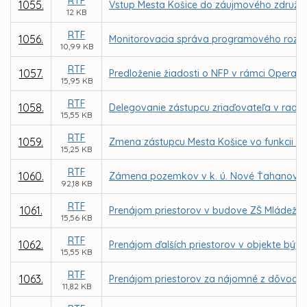
RTF
1055.
Vstup Mesta Košice do záujmového združeni
12 KB
RTF
1056.
Monitorovacia správa programového rozpo
10,99 KB
RTF
1057.
Predloženie žiadosti o NFP v rámci Operačn
15,95 KB
RTF
1058.
Delegovanie zástupcu zriaďovateľa v rade 
15,55 KB
RTF
1059.
Zmena zástupcu Mesta Košice vo funkcii čle
15,25 KB
RTF
1060.
Zámena pozemkov v k. ú. Nové Ťahanovce, 
92,18 KB
RTF
1061.
Prenájom priestorov v budove ZŠ Mládežníc
15,56 KB
RTF
1062.
Prenájom ďalších priestorov v objekte býv.
15,55 KB
RTF
1063.
Prenájom priestorov za nájomné z dôvodu h
11,82 KB