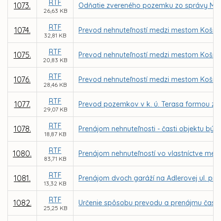
RTF
1073.
Odňatie zvereného pozemku zo správy MČ K
26,63 KB
RTF
1074.
Prevod nehnuteľností medzi mestom Košice
32,81 KB
RTF
1075.
Prevod nehnuteľností medzi mestom Košice
20,83 KB
RTF
1076.
Prevod nehnuteľností medzi mestom Košice
28,46 KB
RTF
1077.
Prevod pozemkov v k. ú. Terasa formou zám
29,07 KB
RTF
1078.
Prenájom nehnuteľnosti - časti objektu býv
18,87 KB
RTF
1080.
Prenájom nehnuteľností vo vlastníctve mes
83,71 KB
RTF
1081.
Prenájom dvoch garáží na Adlerovej ul. pr
13,32 KB
RTF
1082.
Určenie spôsobu prevodu a prenájmu časti 
25,25 KB