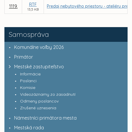
RTF
1119.
Predaj nebytového priestoru - ateliéru pre
13,5 KB
Samospráva
Komunálne voľby 2026
Primátor
Mestské zastupiteľstvo
Informácie
Poslanci
Komisie
Videozáznamy zo zasadnutí
Odmeny poslancov
Zrušené uznesenia
Námestníci primátora mesta
Mestská rada