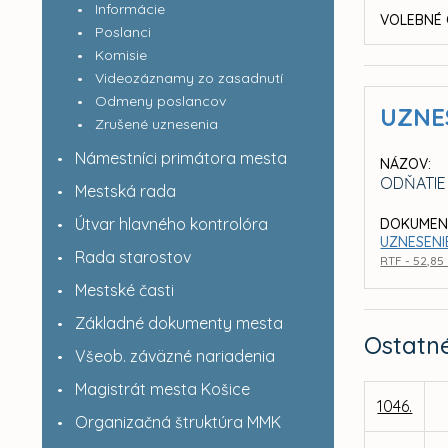
Informácie
VOLEBNÉ 
Poslanci
Komisie
Videozáznamy zo zasadnutí
Odmeny poslancov
UZNE
Zrušené uznesenia
Námestníci primátora mesta
NÁZOV:
ODŇATIE
Mestská rada
Útvar hlavného kontrolóra
DOKUMEN
UZNESENIE
Rada starostov
RTF - 52,85
Mestské časti
Základné dokumenty mesta
Ostatn
Všeob. záväzné nariadenia
Magistrát mesta Košice
1046.
Organizačná štruktúra MMK