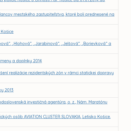
lancov mestského zastupiteľstva, ktoré boli prednesené na
 Košice
ová“, „Hlohová“, „Jarabinová“, „Jelšová“, „Borievková“ a
Zmeny a doplnky 2014
ešení realizácie rezidentských zón v rámci statickej dopravy
ky 2013
doslovenská investičná agentúra, o. z., Nám. Maratónu
ických osôb AVIATION CLUSTER SLOVAKIA, Letisko Košice,