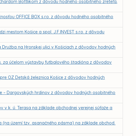
ichardom Bottlikom z dôvodu hodného osobitného zreteľa,
čnosťou OFFICE BOX s.r.o. z dôvodu hodného osobitného
i mestom Košice a spol. J.F.INVEST s.r.o. z dôvodu
a Družba na Hronskej ulici v Košiciach z dôvodov hodných
s. za účelom výstavby futbalového štadióna z dôvodov
e pre OZ Detská železnica Košice z dôvodov hodných
ice – Dargovských hrdinov z dôvodov hodných osobitného
 v k. ú. Terasa na základe obchodnej verejnej súťaže a
asa (na území tzv. asanačného pásma) na základe obchod.