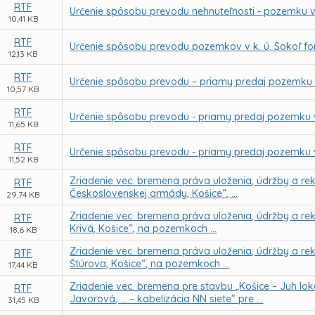
RTF
Určenie spôsobu prevodu nehnuteľnosti - pozemku v
10,41 KB
RTF
Určenie spôsobu prevodu pozemkov v k. ú. Sokoľ f
12,13 KB
RTF
Určenie spôsobu prevodu – priamy predaj pozemku v
10,57 KB
RTF
Určenie spôsobu prevodu - priamy predaj pozemku v
11,65 KB
RTF
Určenie spôsobu prevodu - priamy predaj pozemku v
11,52 KB
Zriadenie vec. bremena práva uloženia, údržby a reko
RTF
Československej armády, Košice“, ...
29,74 KB
Zriadenie vec. bremena práva uloženia, údržby a reko
RTF
Krivá, Košice“, na pozemkoch ...
18,6 KB
Zriadenie vec. bremena práva uloženia, údržby a reko
RTF
Štúrova, Košice“, na pozemkoch ...
17,44 KB
Zriadenie vec. bremena pre stavbu „Košice – Juh lok
RTF
Javorová, ... – kabelizácia NN siete" pre ...
31,45 KB