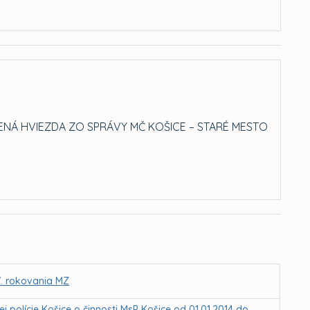
ENÁ HVIEZDA ZO SPRÁVY MČ KOŠICE – STARÉ MESTO
V. rokovania MZ
polície Košice o činnosti MsP Košice od 01.01.2014 do