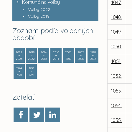
Komunálne voľby
1047.
Voľby 2022
Voľby 2018
1048.
Zoznam podľa volebných
1049.
období
1050.
2022
2018
2014
2010
2006
2002
1998
2026
2022
2018
2014
2010
2006
2002
1051.
1994
1991
1998
1994
1052.
1053.
Zdieľať
1054.
1055.