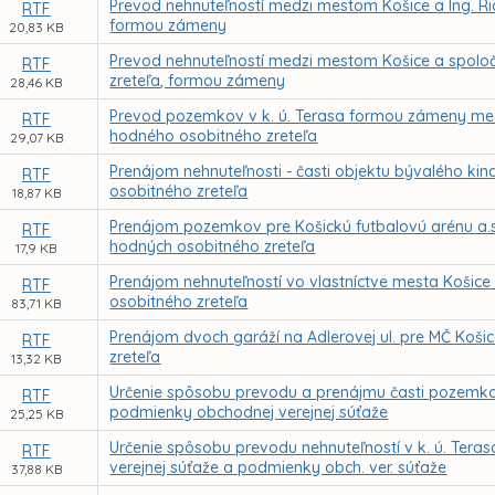
Prevod nehnuteľností medzi mestom Košice a Ing. R
RTF
formou zámeny
20,83 KB
Prevod nehnuteľností medzi mestom Košice a spolo
RTF
zreteľa, formou zámeny
28,46 KB
Prevod pozemkov v k. ú. Terasa formou zámeny medz
RTF
hodného osobitného zreteľa
29,07 KB
Prenájom nehnuteľnosti - časti objektu bývalého kin
RTF
osobitného zreteľa
18,87 KB
Prenájom pozemkov pre Košickú futbalovú arénu a.
RTF
hodných osobitného zreteľa
17,9 KB
Prenájom nehnuteľností vo vlastníctve mesta Košic
RTF
osobitného zreteľa
83,71 KB
Prenájom dvoch garáží na Adlerovej ul. pre MČ Koš
RTF
zreteľa
13,32 KB
Určenie spôsobu prevodu a prenájmu časti pozemkov
RTF
podmienky obchodnej verejnej súťaže
25,25 KB
Určenie spôsobu prevodu nehnuteľností v k. ú. Ter
RTF
verejnej súťaže a podmienky obch. ver. súťaže
37,88 KB