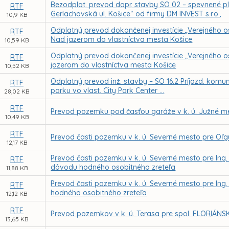
Bezodplat. prevod dopr. stavby SO 02 – spevnené 
RTF
Gerlachovská ul. Košice“ od firmy DM INVEST s.r.o.,
10,9 KB
Odplatný prevod dokončenej investície „Verejného o
RTF
Nad jazerom do vlastníctva mesta Košice
10,59 KB
Odplatný prevod dokončenej investície „Verejného osv
RTF
jazerom do vlastníctva mesta Košice
10,52 KB
Odplatný prevod inž. stavby – SO 16.2 Príjazd. komun
RTF
parku vo vlast. City Park Center ...
28,02 KB
RTF
Prevod pozemku pod časťou garáže v k. ú. Južné me
10,49 KB
RTF
Prevod časti pozemku v k. ú. Severné mesto pre Oľ
12,17 KB
Prevod časti pozemku v k. ú. Severné mesto pre In
RTF
dôvodu hodného osobitného zreteľa
11,88 KB
Prevod časti pozemku v k. ú. Severné mesto pre In
RTF
hodného osobitného zreteľa
12,12 KB
RTF
Prevod pozemkov v k. ú. Terasa pre spol. FLORIÁNS
13,65 KB