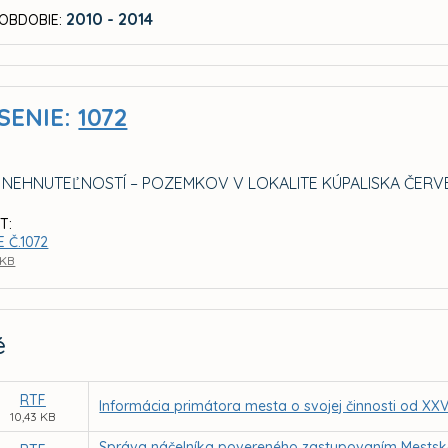
2010 - 2014
OBDOBIE:
SENIE:
1072
 NEHNUTEĽNOSTÍ – POZEMKOV V LOKALITE KÚPALISKA ČERV
T:
 Č.1072
 KB
é
RTF
Informácia primátora mesta o svojej činnosti od XX
10,43 KB
Správa náčelníka povereného zastupovaním Mestskej 