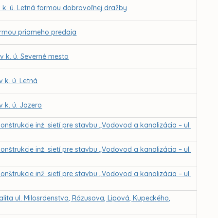
 k. ú. Letná formou dobrovoľnej dražby
ormou priameho predaja
 k. ú. Severné mesto
 k. ú. Letná
 k. ú. Jazero
nštrukcie inž. sietí pre stavbu „Vodovod a kanalizácia – ul.
nštrukcie inž. sietí pre stavbu „Vodovod a kanalizácia – ul.
nštrukcie inž. sietí pre stavbu „Vodovod a kanalizácia – ul.
alita ul. Milosrdenstva, Rázusova, Lipová, Kupeckého,