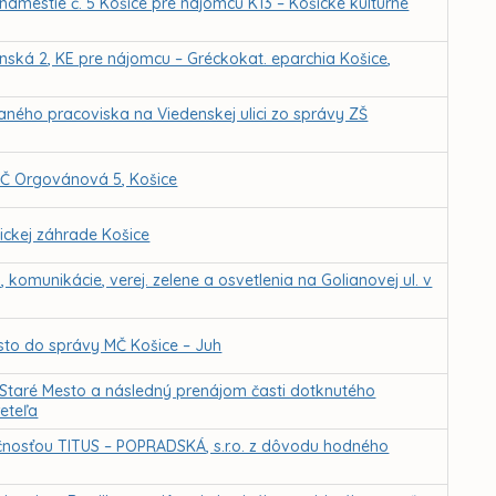
námestie č. 5 Košice pre nájomcu K13 – Košické kultúrne
anská 2, KE pre nájomcu – Gréckokat. eparchia Košice,
ného pracoviska na Viedenskej ulici zo správy ZŠ
VČ Orgovánová 5, Košice
ckej záhrade Košice
komunikácie, verej. zelene a osvetlenia na Golianovej ul. v
sto do správy MČ Košice – Juh
Staré Mesto a následný prenájom časti dotknutého
eteľa
čnosťou TITUS – POPRADSKÁ, s.r.o. z dôvodu hodného