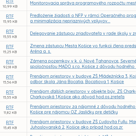
RTF
Monitorovacia správa programového rozpočtu mesta
10,99 KB
Predloženie žiadosti o NFP v rámci Operačného prog
RTF
a minimalizácia nepriaznivých vplyvov...
15,95 KB
RTF
Delegovanie zástupcu zriaďovateľa v rade školy v z
15,55 KB
Zmena zástupcu Mesta Košice vo funkcii člena preds
RTF
Aréna a. s.
15,25 KB
Zámena pozemkov v k. ú. Nové Ťahanovce, Severné
RTF
spoločnosťou MADO s.r.o. Košice z dôvodu hodného 
92,18 KB
Prenájom priestorov v budove ZŠ Mládežnícka 3, Ko
RTF
odbor. škola Jána Bocatia, Bocatiova 1, Košice
15,56 KB
Prenájom ďalších priestorov v objekte býv. ZŠ Chark
RTF
Charkovská 1,Košice ako dôvod hod.os.zreteľa
15,55 KB
Prenájom priestorov za nájomné z dôvodu hodného o
RTF
Košice pre nájomcu OZ Jasličky pre detičky
11,82 KB
Prenájom priestorov v budove ZŠ Ľudovíta Fullu, Mau
RTF
Juhoslovanská 2, Košice ako prípad hod.os.zr.
15,45 KB