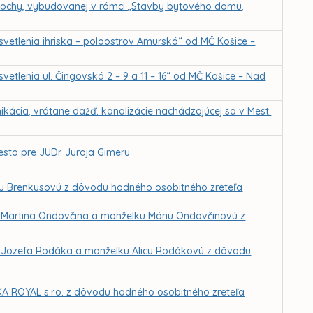
plochy, vybudovanej v rámci „Stavby bytového domu,
svetlenia ihriska – poloostrov Amurská“ od MČ Košice –
etlenia ul. Čingovská 2 – 9 a 11 – 16“ od MČ Košice – Nad
ikácia, vrátane dažď. kanalizácie nachádzajúcej sa v Mest.
sto pre JUDr. Juraja Gimeru
gu Brenkusovú z dôvodu hodného osobitného zreteľa
g. Martina Ondovčina a manželku Máriu Ondovčinovú z
g. Jozefa Rodáka a manželku Alicu Rodákovú z dôvodu
KA ROYAL s.r.o. z dôvodu hodného osobitného zreteľa