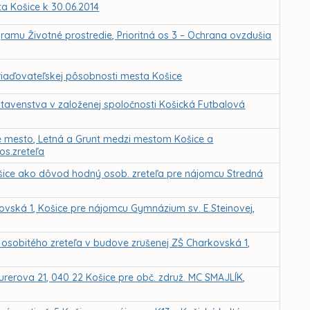
 Košice k 30.06.2014
ramu Životné prostredie, Prioritná os 3 – Ochrana ovzdušia
riaďovateľskej pôsobnosti mesta Košice
tavenstva v založenej spoločnosti Košická Futbalová
 mesto, Letná a Grunt medzi mestom Košice a
os.zreteľa
šice ako dôvod hodný osob. zreteľa pre nájomcu Stredná
ovská 1, Košice pre nájomcu Gymnázium sv. E.Steinovej,
sobitého zreteľa v budove zrušenej ZŠ Charkovská 1,
rerova 21, 040 22 Košice pre obč. združ. MC SMAJLÍK,