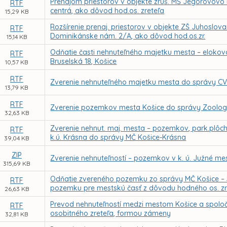
Prenájom priestorov v objekte zruš. MŠ Jegorovovo 
RTF
centrá, ako dôvod hod.os. zreteľa
15,29 KB
Rozšírenie prenaj. priestorov v objekte ZŠ Juhoslov
RTF
Dominikánske nám. 2/A, ako dôvod hod.os.zr.
15,14 KB
Odňatie časti nehnuteľného majetku mesta – elokova
RTF
Bruselská 18, Košice
10,57 KB
RTF
Zverenie nehnuteľného majetku mesta do správy C
13,79 KB
RTF
Zverenie pozemkov mesta Košice do správy Zoologi
32,63 KB
Zverenie nehnut. maj. mesta – pozemkov, park.plôch, 
RTF
k.ú. Krásna do správy MČ Košice-Krásna
39,04 KB
ZIP
Zverenie nehnuteľností – pozemkov v k. ú. Južné me
315,69 KB
Odňatie zvereného pozemku zo správy MČ Košice – 
RTF
pozemku pre mestskú časť z dôvodu hodného os. zr
26,63 KB
Prevod nehnuteľností medzi mestom Košice a spolo
RTF
osobitného zreteľa, formou zámeny
32,81 KB