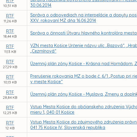
RTF
30.06.2014
10,51 KB
Správa o odpovediach na interpelácie a dopyty pos
RTF
XXV. rokovaní MZ dňa 16.06.2014
11,26 KB
RTF
Správa o činnosti Útvaru hlavného kontrolóra mesta
18,44 KB
VZN mesta Košice Určenie názvu ulíc „Bazová“, „Hrab
RTF
„Cezmínová“
11,13 KB
RTF
Územný plán zóny Košice - Krásna nad Hornádom, 
27,29 KB
Prerušenie rokovania MZ o bode č. 6/1 „Postup pri ri
RTF
v meste Košice“
10,13 KB
RTF
Územný plán zóny Košice - Myslava, Zmeny a dopln
28,84 KB
Vstup Mesta Košice do občianskeho združenia Výcho
RTF
mieru 1, 040 01 Košice
12,25 KB
Vstup Mesta Košice do záujmového združenia právn
RTF
041 75 Košice IV, Slovenská republika
12 KB