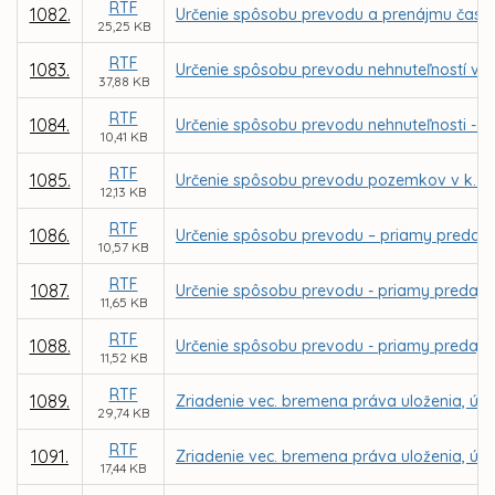
RTF
1082.
Určenie spôsobu prevodu a prenájmu časti 
25,25 KB
RTF
1083.
Určenie spôsobu prevodu nehnuteľností v k
37,88 KB
RTF
1084.
Určenie spôsobu prevodu nehnuteľnosti - p
10,41 KB
RTF
1085.
Určenie spôsobu prevodu pozemkov v k. ú
12,13 KB
RTF
1086.
Určenie spôsobu prevodu – priamy predaj 
10,57 KB
RTF
1087.
Určenie spôsobu prevodu - priamy predaj p
11,65 KB
RTF
1088.
Určenie spôsobu prevodu - priamy predaj p
11,52 KB
RTF
1089.
Zriadenie vec. bremena práva uloženia, údrž
29,74 KB
RTF
1091.
Zriadenie vec. bremena práva uloženia, údrž
17,44 KB