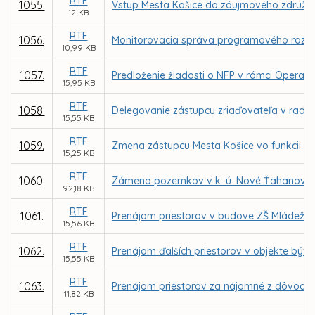
RTF
1055.
Vstup Mesta Košice do záujmového združeni
12 KB
RTF
1056.
Monitorovacia správa programového rozpo
10,99 KB
RTF
1057.
Predloženie žiadosti o NFP v rámci Operačn
15,95 KB
RTF
1058.
Delegovanie zástupcu zriaďovateľa v rade 
15,55 KB
RTF
1059.
Zmena zástupcu Mesta Košice vo funkcii čle
15,25 KB
RTF
1060.
Zámena pozemkov v k. ú. Nové Ťahanovce, 
92,18 KB
RTF
1061.
Prenájom priestorov v budove ZŠ Mládežníc
15,56 KB
RTF
1062.
Prenájom ďalších priestorov v objekte býv.
15,55 KB
RTF
1063.
Prenájom priestorov za nájomné z dôvodu h
11,82 KB