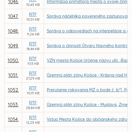
1046.
Informácia primátora mesta o svojej činno
10,43 KB
RTF
1047.
Správa náčelníka povereného zastupovaním M
10,51 KB
RTF
1048.
Správa o odpovediach na interpelácie a do
11,26 KB
RTF
1049.
Správa o činnosti Útvaru hlavného kontrol
18,44 KB
RTF
1050.
VZN mesta Košice Určenie názvu ulíc „Bazov
11,13 KB
RTF
1051.
Územný plán zóny Košice - Krásna nad Ho
27,29 KB
RTF
1052.
Prerušenie rokovania MZ o bode č. 6/1 „Post
10,13 KB
RTF
1053.
Územný plán zóny Košice - Myslava, Zmeny
28,84 KB
RTF
1054.
Vstup Mesta Košice do občianskeho združen
12,25 KB