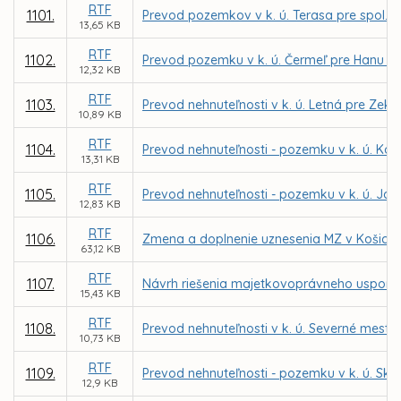
RTF
1101.
Prevod pozemkov v k. ú. Terasa pre spol. 
13,65 KB
RTF
1102.
Prevod pozemku v k. ú. Čermeľ pre Hanu N
12,32 KB
RTF
1103.
Prevod nehnuteľnosti v k. ú. Letná pre Zek
10,89 KB
RTF
1104.
Prevod nehnuteľnosti - pozemku v k. ú. Ko
13,31 KB
RTF
1105.
Prevod nehnuteľnosti - pozemku v k. ú. Jaz
12,83 KB
RTF
1106.
Zmena a doplnenie uznesenia MZ v Košiciach 
63,12 KB
RTF
1107.
Návrh riešenia majetkovoprávneho uspori
15,43 KB
RTF
1108.
Prevod nehnuteľnosti v k. ú. Severné mesto
10,73 KB
RTF
1109.
Prevod nehnuteľnosti - pozemku v k. ú. Skl
12,9 KB