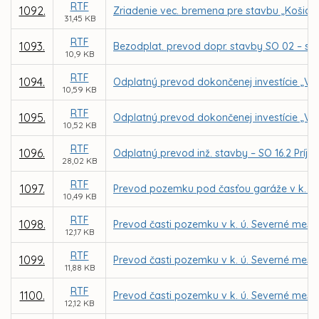
RTF
1092.
Zriadenie vec. bremena pre stavbu „Košice – 
31,45 KB
RTF
1093.
Bezodplat. prevod dopr. stavby SO 02 – sp
10,9 KB
RTF
1094.
Odplatný prevod dokončenej investície „Ve
10,59 KB
RTF
1095.
Odplatný prevod dokončenej investície „Ver
10,52 KB
RTF
1096.
Odplatný prevod inž. stavby – SO 16.2 Príjaz
28,02 KB
RTF
1097.
Prevod pozemku pod časťou garáže v k. ú. 
10,49 KB
RTF
1098.
Prevod časti pozemku v k. ú. Severné mes
12,17 KB
RTF
1099.
Prevod časti pozemku v k. ú. Severné mes
11,88 KB
RTF
1100.
Prevod časti pozemku v k. ú. Severné mes
12,12 KB