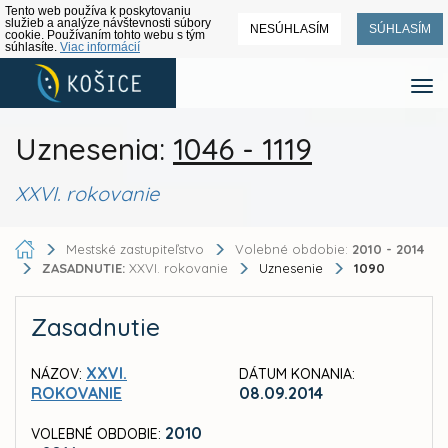
Tento web používa k poskytovaniu
služieb a analýze návštevnosti súbory
NESÚHLASÍM
SÚHLASÍM
cookie. Používaním tohto webu s tým
súhlasíte.
Viac informácií
Uznesenia:
1046 - 1119
XXVI. rokovanie
Mestské zastupiteľstvo
Volebné obdobie:
2010 - 2014
ZASADNUTIE:
XXVI. rokovanie
Uznesenie
1090
Zasadnutie
XXVI.
NÁZOV:
DÁTUM KONANIA:
ROKOVANIE
08.09.2014
2010
VOLEBNÉ OBDOBIE: