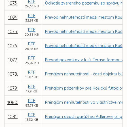
RTF
1073.
Odňatie zvereného pozemku zo správy MČ K
26,63 KB
RTF
1074.
Prevod nehnuteľností medzi mestom Košice
32,81 KB
RTF
1075.
Prevod nehnuteľností medzi mestom Košice
20,83 KB
RTF
1076.
Prevod nehnuteľností medzi mestom Košice
28,46 KB
RTF
1077.
Prevod pozemkov v k. ú. Terasa formou zám
29,07 KB
RTF
1078.
Prenájom nehnuteľnosti - časti objektu býv
18,87 KB
RTF
1079.
Prenájom pozemkov pre Košickú futbalovú 
17,9 KB
RTF
1080.
Prenájom nehnuteľností vo vlastníctve mes
83,71 KB
RTF
1081.
Prenájom dvoch garáží na Adlerovej ul. pr
13,32 KB