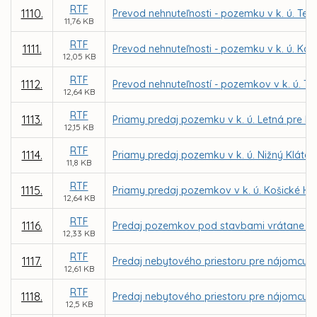
RTF
1110.
Prevod nehnuteľnosti - pozemku v k. ú. Te
11,76 KB
RTF
1111.
Prevod nehnuteľnosti - pozemku v k. ú. Koš
12,05 KB
RTF
1112.
Prevod nehnuteľností - pozemkov v k. ú. Te
12,64 KB
RTF
1113.
Priamy predaj pozemku v k. ú. Letná pre PB C
12,15 KB
RTF
1114.
Priamy predaj pozemku v k. ú. Nižný Kláto
11,8 KB
RTF
1115.
Priamy predaj pozemkov v k. ú. Košické Há
12,64 KB
RTF
1116.
Predaj pozemkov pod stavbami vrátane priľa
12,33 KB
RTF
1117.
Predaj nebytového priestoru pre nájomcu MV
12,61 KB
RTF
1118.
Predaj nebytového priestoru pre nájomcu Ad
12,5 KB