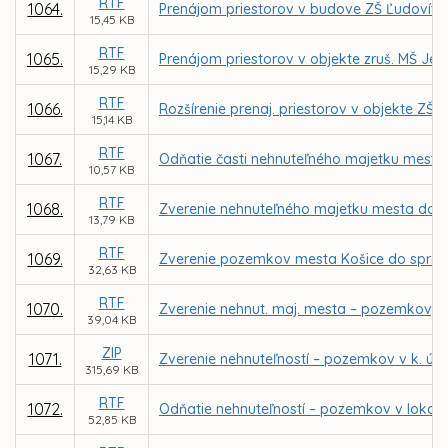
RTF
1064.
Prenájom priestorov v budove ZŠ Ľudovíta F
15,45 KB
RTF
1065.
Prenájom priestorov v objekte zruš. MŠ Jeg
15,29 KB
RTF
1066.
Rozšírenie prenaj. priestorov v objekte ZŠ
15,14 KB
RTF
1067.
Odňatie časti nehnuteľného majetku mesta –
10,57 KB
RTF
1068.
Zverenie nehnuteľného majetku mesta do 
13,79 KB
RTF
1069.
Zverenie pozemkov mesta Košice do správy
32,63 KB
RTF
1070.
Zverenie nehnut. maj. mesta – pozemkov, pa
39,04 KB
ZIP
1071.
Zverenie nehnuteľností – pozemkov v k. ú.
315,69 KB
RTF
1072.
Odňatie nehnuteľností – pozemkov v lokali
52,85 KB