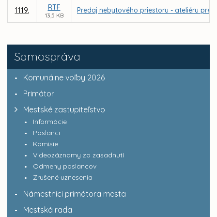
RTF
1119.
Predaj nebytového priestoru - ateliéru pre
13,5 KB
Samospráva
Komunálne voľby 2026
Primátor
Mestské zastupiteľstvo
Informácie
Poslanci
Komisie
Videozáznamy zo zasadnutí
Odmeny poslancov
Zrušené uznesenia
Námestníci primátora mesta
Mestská rada