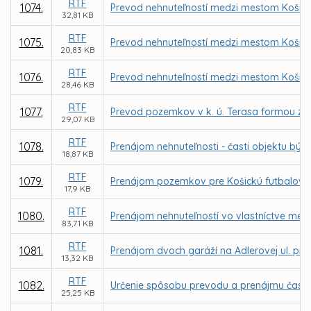
RTF
1074.
Prevod nehnuteľností medzi mestom Košice
32,81 KB
RTF
1075.
Prevod nehnuteľností medzi mestom Košice
20,83 KB
RTF
1076.
Prevod nehnuteľností medzi mestom Košice
28,46 KB
RTF
1077.
Prevod pozemkov v k. ú. Terasa formou zám
29,07 KB
RTF
1078.
Prenájom nehnuteľnosti - časti objektu býv
18,87 KB
RTF
1079.
Prenájom pozemkov pre Košickú futbalovú 
17,9 KB
RTF
1080.
Prenájom nehnuteľností vo vlastníctve mes
83,71 KB
RTF
1081.
Prenájom dvoch garáží na Adlerovej ul. pr
13,32 KB
RTF
1082.
Určenie spôsobu prevodu a prenájmu časti 
25,25 KB