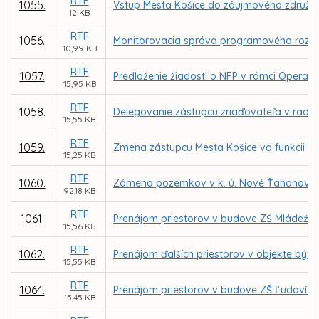
RTF
1055.
Vstup Mesta Košice do záujmového združeni
12 KB
RTF
1056.
Monitorovacia správa programového rozpo
10,99 KB
RTF
1057.
Predloženie žiadosti o NFP v rámci Operačn
15,95 KB
RTF
1058.
Delegovanie zástupcu zriaďovateľa v rade 
15,55 KB
RTF
1059.
Zmena zástupcu Mesta Košice vo funkcii čle
15,25 KB
RTF
1060.
Zámena pozemkov v k. ú. Nové Ťahanovce, 
92,18 KB
RTF
1061.
Prenájom priestorov v budove ZŠ Mládežníc
15,56 KB
RTF
1062.
Prenájom ďalších priestorov v objekte býv.
15,55 KB
RTF
1064.
Prenájom priestorov v budove ZŠ Ľudovíta F
15,45 KB