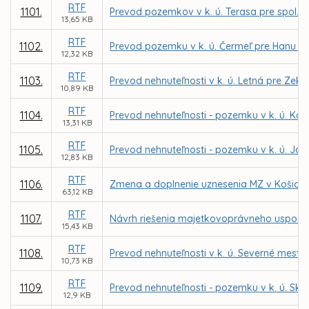
RTF
1101.
Prevod pozemkov v k. ú. Terasa pre spol. 
13,65 KB
RTF
1102.
Prevod pozemku v k. ú. Čermeľ pre Hanu N
12,32 KB
RTF
1103.
Prevod nehnuteľnosti v k. ú. Letná pre Zek
10,89 KB
RTF
1104.
Prevod nehnuteľnosti - pozemku v k. ú. Ko
13,31 KB
RTF
1105.
Prevod nehnuteľnosti - pozemku v k. ú. Jaz
12,83 KB
RTF
1106.
Zmena a doplnenie uznesenia MZ v Košiciach 
63,12 KB
RTF
1107.
Návrh riešenia majetkovoprávneho uspori
15,43 KB
RTF
1108.
Prevod nehnuteľnosti v k. ú. Severné mesto
10,73 KB
RTF
1109.
Prevod nehnuteľnosti - pozemku v k. ú. Skl
12,9 KB