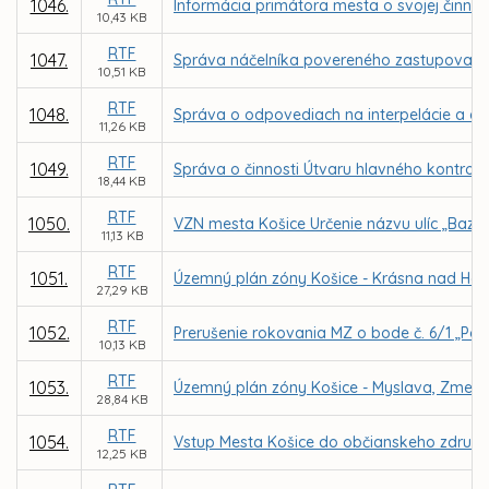
1046.
Informácia primátora mesta o svojej činno
10,43 KB
RTF
1047.
Správa náčelníka povereného zastupovaním M
10,51 KB
RTF
1048.
Správa o odpovediach na interpelácie a do
11,26 KB
RTF
1049.
Správa o činnosti Útvaru hlavného kontrol
18,44 KB
RTF
1050.
VZN mesta Košice Určenie názvu ulíc „Bazov
11,13 KB
RTF
1051.
Územný plán zóny Košice - Krásna nad Ho
27,29 KB
RTF
1052.
Prerušenie rokovania MZ o bode č. 6/1 „Post
10,13 KB
RTF
1053.
Územný plán zóny Košice - Myslava, Zmeny
28,84 KB
RTF
1054.
Vstup Mesta Košice do občianskeho združen
12,25 KB