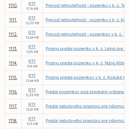
RTF
1110.
Prevod nehnuteľnosti - pozemku v k. ú. Te
11,76 KB
RTF
1111.
Prevod nehnuteľnosti - pozemku v k. ú. Koš
12,05 KB
RTF
1112.
Prevod nehnuteľností - pozemkov v k. ú. Te
12,64 KB
RTF
1113.
Priamy predaj pozemku v k. ú. Letná pre PB C
12,15 KB
RTF
1114.
Priamy predaj pozemku v k. ú. Nižný Kláto
11,8 KB
RTF
1115.
Priamy predaj pozemkov v k. ú. Košické Há
12,64 KB
RTF
1116.
Predaj pozemkov pod stavbami vrátane priľa
12,33 KB
RTF
1117.
Predaj nebytového priestoru pre nájomcu MV
12,61 KB
RTF
1118.
Predaj nebytového priestoru pre nájomcu Ad
12,5 KB