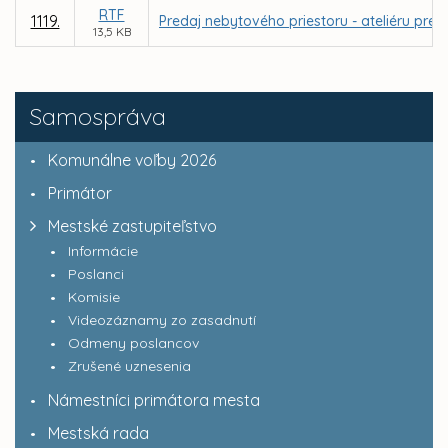
RTF
1119.
Predaj nebytového priestoru - ateliéru pre
13,5 KB
Samospráva
Komunálne voľby 2026
Primátor
Mestské zastupiteľstvo
Informácie
Poslanci
Komisie
Videozáznamy zo zasadnutí
Odmeny poslancov
Zrušené uznesenia
Námestníci primátora mesta
Mestská rada