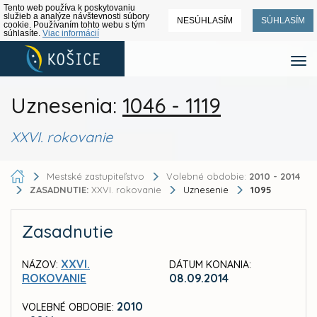
Tento web používa k poskytovaniu
služieb a analýze návštevnosti súbory
NESÚHLASÍM
SÚHLASÍM
cookie. Používaním tohto webu s tým
súhlasíte.
Viac informácií
Uznesenia:
1046 - 1119
XXVI. rokovanie
Mestské zastupiteľstvo
Volebné obdobie:
2010 - 2014
ZASADNUTIE:
XXVI. rokovanie
Uznesenie
1095
Zasadnutie
XXVI.
NÁZOV:
DÁTUM KONANIA:
ROKOVANIE
08.09.2014
2010
VOLEBNÉ OBDOBIE: