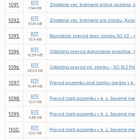
RTF
1091.
Zriadenie vec. bremena práva uloženia, údrž
17,44 KB
RTF
1092.
Zriadenie vec. bremena pre stavbu „Košice – 
31,45 KB
RTF
1093.
Bezodplat. prevod dopr. stavby SO 02 – sp
10,9 KB
RTF
1094.
Odplatný prevod dokončenej investície „Ve
10,59 KB
RTF
1096.
Odplatný prevod inž. stavby – SO 16.2 Príjaz
28,02 KB
RTF
1097.
Prevod pozemku pod časťou garáže v k. ú. 
10,49 KB
RTF
1098.
Prevod časti pozemku v k. ú. Severné mes
12,17 KB
RTF
1099.
Prevod časti pozemku v k. ú. Severné mes
11,88 KB
RTF
1100.
Prevod časti pozemku v k. ú. Severné mes
12,12 KB