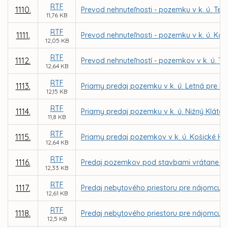
RTF
1110.
Prevod nehnuteľnosti - pozemku v k. ú. Te
11,76 KB
RTF
1111.
Prevod nehnuteľnosti - pozemku v k. ú. Koš
12,05 KB
RTF
1112.
Prevod nehnuteľností - pozemkov v k. ú. Te
12,64 KB
RTF
1113.
Priamy predaj pozemku v k. ú. Letná pre PB C
12,15 KB
RTF
1114.
Priamy predaj pozemku v k. ú. Nižný Kláto
11,8 KB
RTF
1115.
Priamy predaj pozemkov v k. ú. Košické Há
12,64 KB
RTF
1116.
Predaj pozemkov pod stavbami vrátane priľa
12,33 KB
RTF
1117.
Predaj nebytového priestoru pre nájomcu MV
12,61 KB
RTF
1118.
Predaj nebytového priestoru pre nájomcu Ad
12,5 KB