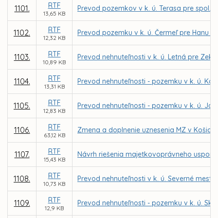
RTF
1101.
Prevod pozemkov v k. ú. Terasa pre spol. 
13,65 KB
RTF
1102.
Prevod pozemku v k. ú. Čermeľ pre Hanu N
12,32 KB
RTF
1103.
Prevod nehnuteľnosti v k. ú. Letná pre Zek
10,89 KB
RTF
1104.
Prevod nehnuteľnosti - pozemku v k. ú. Ko
13,31 KB
RTF
1105.
Prevod nehnuteľnosti - pozemku v k. ú. Jaz
12,83 KB
RTF
1106.
Zmena a doplnenie uznesenia MZ v Košiciach 
63,12 KB
RTF
1107.
Návrh riešenia majetkovoprávneho uspori
15,43 KB
RTF
1108.
Prevod nehnuteľnosti v k. ú. Severné mesto
10,73 KB
RTF
1109.
Prevod nehnuteľnosti - pozemku v k. ú. Skl
12,9 KB