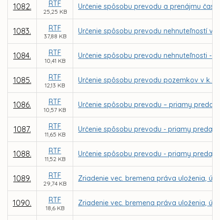
RTF
1082.
Určenie spôsobu prevodu a prenájmu časti 
25,25 KB
RTF
1083.
Určenie spôsobu prevodu nehnuteľností v k
37,88 KB
RTF
1084.
Určenie spôsobu prevodu nehnuteľnosti - p
10,41 KB
RTF
1085.
Určenie spôsobu prevodu pozemkov v k. ú
12,13 KB
RTF
1086.
Určenie spôsobu prevodu – priamy predaj 
10,57 KB
RTF
1087.
Určenie spôsobu prevodu - priamy predaj p
11,65 KB
RTF
1088.
Určenie spôsobu prevodu - priamy predaj p
11,52 KB
RTF
1089.
Zriadenie vec. bremena práva uloženia, údrž
29,74 KB
RTF
1090.
Zriadenie vec. bremena práva uloženia, údrž
18,6 KB