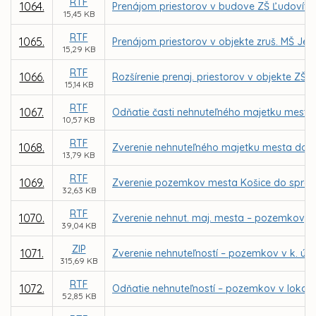
RTF
1064.
Prenájom priestorov v budove ZŠ Ľudovíta F
15,45 KB
RTF
1065.
Prenájom priestorov v objekte zruš. MŠ Jeg
15,29 KB
RTF
1066.
Rozšírenie prenaj. priestorov v objekte ZŠ
15,14 KB
RTF
1067.
Odňatie časti nehnuteľného majetku mesta –
10,57 KB
RTF
1068.
Zverenie nehnuteľného majetku mesta do 
13,79 KB
RTF
1069.
Zverenie pozemkov mesta Košice do správy
32,63 KB
RTF
1070.
Zverenie nehnut. maj. mesta – pozemkov, pa
39,04 KB
ZIP
1071.
Zverenie nehnuteľností – pozemkov v k. ú.
315,69 KB
RTF
1072.
Odňatie nehnuteľností – pozemkov v lokali
52,85 KB