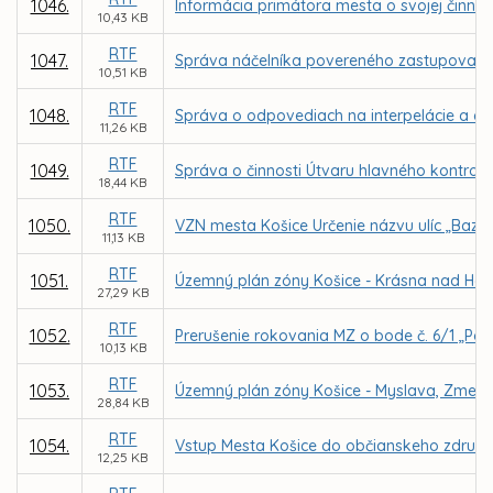
1046.
Informácia primátora mesta o svojej činno
10,43 KB
RTF
1047.
Správa náčelníka povereného zastupovaním M
10,51 KB
RTF
1048.
Správa o odpovediach na interpelácie a do
11,26 KB
RTF
1049.
Správa o činnosti Útvaru hlavného kontrol
18,44 KB
RTF
1050.
VZN mesta Košice Určenie názvu ulíc „Bazov
11,13 KB
RTF
1051.
Územný plán zóny Košice - Krásna nad Ho
27,29 KB
RTF
1052.
Prerušenie rokovania MZ o bode č. 6/1 „Post
10,13 KB
RTF
1053.
Územný plán zóny Košice - Myslava, Zmeny
28,84 KB
RTF
1054.
Vstup Mesta Košice do občianskeho združen
12,25 KB