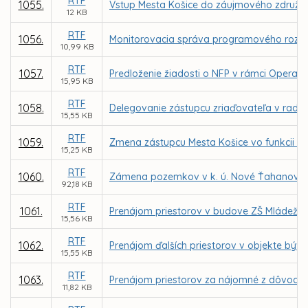
RTF
1055.
Vstup Mesta Košice do záujmového združeni
12 KB
RTF
1056.
Monitorovacia správa programového rozpo
10,99 KB
RTF
1057.
Predloženie žiadosti o NFP v rámci Operačn
15,95 KB
RTF
1058.
Delegovanie zástupcu zriaďovateľa v rade 
15,55 KB
RTF
1059.
Zmena zástupcu Mesta Košice vo funkcii čle
15,25 KB
RTF
1060.
Zámena pozemkov v k. ú. Nové Ťahanovce, 
92,18 KB
RTF
1061.
Prenájom priestorov v budove ZŠ Mládežníc
15,56 KB
RTF
1062.
Prenájom ďalších priestorov v objekte býv.
15,55 KB
RTF
1063.
Prenájom priestorov za nájomné z dôvodu h
11,82 KB