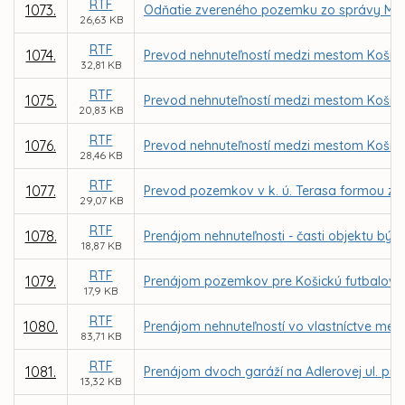
RTF
1073.
Odňatie zvereného pozemku zo správy MČ K
26,63 KB
RTF
1074.
Prevod nehnuteľností medzi mestom Košice
32,81 KB
RTF
1075.
Prevod nehnuteľností medzi mestom Košice
20,83 KB
RTF
1076.
Prevod nehnuteľností medzi mestom Košice
28,46 KB
RTF
1077.
Prevod pozemkov v k. ú. Terasa formou zám
29,07 KB
RTF
1078.
Prenájom nehnuteľnosti - časti objektu býv
18,87 KB
RTF
1079.
Prenájom pozemkov pre Košickú futbalovú 
17,9 KB
RTF
1080.
Prenájom nehnuteľností vo vlastníctve mes
83,71 KB
RTF
1081.
Prenájom dvoch garáží na Adlerovej ul. pr
13,32 KB