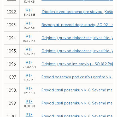
17,44 KB
RTF
1092.
Zriadenie vec. bremena pre stavbu „Košice – 
31,45 KB
RTF
1093.
Bezodplat. prevod dopr. stavby SO 02 – sp
10,9 KB
RTF
1094.
Odplatný prevod dokončenej investície „Ve
10,59 KB
RTF
1095.
Odplatný prevod dokončenej investície „Ver
10,52 KB
RTF
1096.
Odplatný prevod inž. stavby – SO 16.2 Príjaz
28,02 KB
RTF
1097.
Prevod pozemku pod časťou garáže v k. ú. 
10,49 KB
RTF
1098.
Prevod časti pozemku v k. ú. Severné mes
12,17 KB
RTF
1099.
Prevod časti pozemku v k. ú. Severné mes
11,88 KB
RTF
1100.
Prevod časti pozemku v k. ú. Severné mes