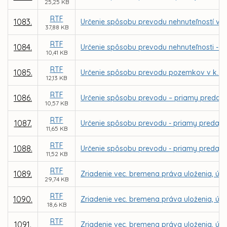
25,25 KB
RTF
1083.
Určenie spôsobu prevodu nehnuteľností v k
37,88 KB
RTF
1084.
Určenie spôsobu prevodu nehnuteľnosti - p
10,41 KB
RTF
1085.
Určenie spôsobu prevodu pozemkov v k. ú
12,13 KB
RTF
1086.
Určenie spôsobu prevodu – priamy predaj 
10,57 KB
RTF
1087.
Určenie spôsobu prevodu - priamy predaj p
11,65 KB
RTF
1088.
Určenie spôsobu prevodu - priamy predaj p
11,52 KB
RTF
1089.
Zriadenie vec. bremena práva uloženia, údrž
29,74 KB
RTF
1090.
Zriadenie vec. bremena práva uloženia, údrž
18,6 KB
RTF
1091.
Zriadenie vec. bremena práva uloženia, údrž