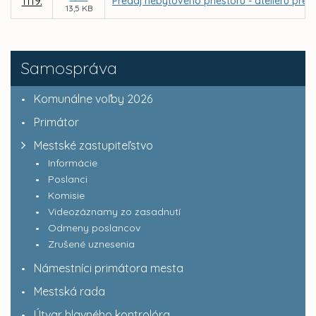
1119.
Predaj nebytového priestoru - ateliéru pre
13,5 KB
Samospráva
Komunálne voľby 2026
Primátor
Mestské zastupiteľstvo
Informácie
Poslanci
Komisie
Videozáznamy zo zasadnutí
Odmeny poslancov
Zrušené uznesenia
Námestníci primátora mesta
Mestská rada
Útvar hlavného kontrolóra