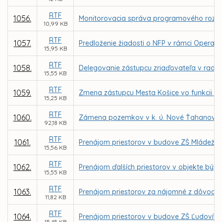
RTF
1056.
Monitorovacia správa programového rozpo
10,99 KB
RTF
1057.
Predloženie žiadosti o NFP v rámci Operačn
15,95 KB
RTF
1058.
Delegovanie zástupcu zriaďovateľa v rade 
15,55 KB
RTF
1059.
Zmena zástupcu Mesta Košice vo funkcii čle
15,25 KB
RTF
1060.
Zámena pozemkov v k. ú. Nové Ťahanovce, 
92,18 KB
RTF
1061.
Prenájom priestorov v budove ZŠ Mládežníc
15,56 KB
RTF
1062.
Prenájom ďalších priestorov v objekte býv.
15,55 KB
RTF
1063.
Prenájom priestorov za nájomné z dôvodu h
11,82 KB
RTF
1064.
Prenájom priestorov v budove ZŠ Ľudovíta F
15,45 KB