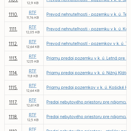
12,9 KB
RTF
1110.
Prevod nehnuteľnosti - pozemku v k. ú. Te
11,76 KB
RTF
1111.
Prevod nehnuteľnosti - pozemku v k. ú. Koš
12,05 KB
RTF
1112.
Prevod nehnuteľností - pozemkov v k. ú. Te
12,64 KB
RTF
1113.
Priamy predaj pozemku v k. ú. Letná pre PB C
12,15 KB
RTF
1114.
Priamy predaj pozemku v k. ú. Nižný Kláto
11,8 KB
RTF
1115.
Priamy predaj pozemkov v k. ú. Košické Há
12,64 KB
RTF
1117.
Predaj nebytového priestoru pre nájomcu MV
12,61 KB
RTF
1118.
Predaj nebytového priestoru pre nájomcu Ad
12,5 KB
RTF