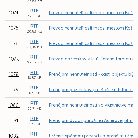
26,63 KB
RTF
1074.
Prevod nehnuteľností medzi mestom Košice
32,81 KB
RTF
1075.
Prevod nehnuteľností medzi mestom Košice
20,83 KB
RTF
1076.
Prevod nehnuteľností medzi mestom Košice
28,46 KB
RTF
1077.
Prevod pozemkov v k. ú. Terasa formou zám
29,07 KB
RTF
1078.
Prenájom nehnuteľnosti - časti objektu býv
18,87 KB
RTF
1079.
Prenájom pozemkov pre Košickú futbalovú 
17,9 KB
RTF
1080.
Prenájom nehnuteľností vo vlastníctve mes
83,71 KB
RTF
1081.
Prenájom dvoch garáží na Adlerovej ul. pr
13,32 KB
RTF
1082.
Určenie spôsobu prevodu a prenájmu časti 