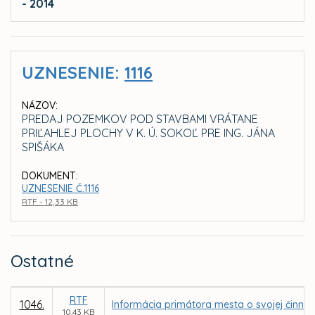
- 2014
UZNESENIE:
1116
NÁZOV:
PREDAJ POZEMKOV POD STAVBAMI VRÁTANE
PRIĽAHLEJ PLOCHY V K. Ú. SOKOĽ PRE ING. JÁNA
SPIŠÁKA
DOKUMENT:
UZNESENIE Č.1116
RTF - 12,33 KB
Ostatné
RTF
1046.
Informácia primátora mesta o svojej činno
10,43 KB