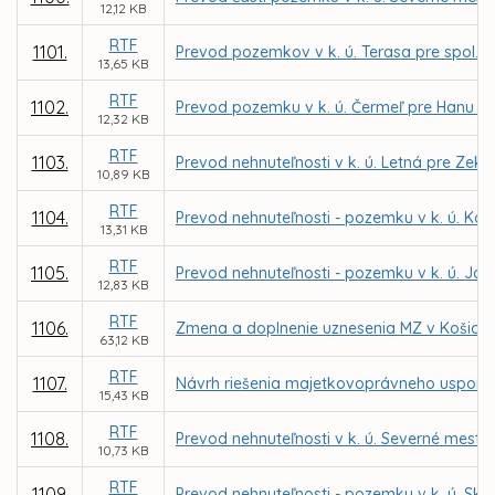
12,12 KB
RTF
1101.
Prevod pozemkov v k. ú. Terasa pre spol. 
13,65 KB
RTF
1102.
Prevod pozemku v k. ú. Čermeľ pre Hanu N
12,32 KB
RTF
1103.
Prevod nehnuteľnosti v k. ú. Letná pre Zek
10,89 KB
RTF
1104.
Prevod nehnuteľnosti - pozemku v k. ú. Ko
13,31 KB
RTF
1105.
Prevod nehnuteľnosti - pozemku v k. ú. Jaz
12,83 KB
RTF
1106.
Zmena a doplnenie uznesenia MZ v Košiciach 
63,12 KB
RTF
1107.
Návrh riešenia majetkovoprávneho uspori
15,43 KB
RTF
1108.
Prevod nehnuteľnosti v k. ú. Severné mesto
10,73 KB
RTF
1109.
Prevod nehnuteľnosti - pozemku v k. ú. Skl