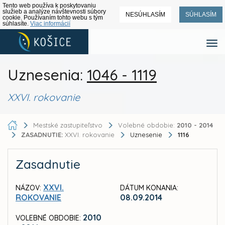
Tento web používa k poskytovaniu
služieb a analýze návštevnosti súbory
NESÚHLASÍM
SÚHLASÍM
cookie. Používaním tohto webu s tým
súhlasíte.
Viac informácií
Uznesenia:
1046 - 1119
XXVI. rokovanie
Mestské zastupiteľstvo
Volebné obdobie:
2010 - 2014
ZASADNUTIE:
XXVI. rokovanie
Uznesenie
1116
Zasadnutie
XXVI.
NÁZOV:
DÁTUM KONANIA:
ROKOVANIE
08.09.2014
2010
VOLEBNÉ OBDOBIE: