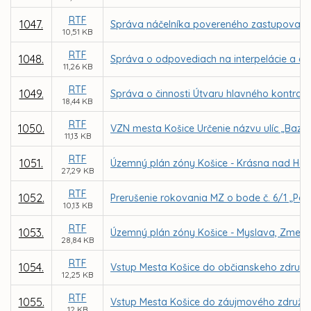
RTF
1047.
Správa náčelníka povereného zastupovaním M
10,51 KB
RTF
1048.
Správa o odpovediach na interpelácie a do
11,26 KB
RTF
1049.
Správa o činnosti Útvaru hlavného kontrol
18,44 KB
RTF
1050.
VZN mesta Košice Určenie názvu ulíc „Bazov
11,13 KB
RTF
1051.
Územný plán zóny Košice - Krásna nad Ho
27,29 KB
RTF
1052.
Prerušenie rokovania MZ o bode č. 6/1 „Post
10,13 KB
RTF
1053.
Územný plán zóny Košice - Myslava, Zmeny
28,84 KB
RTF
1054.
Vstup Mesta Košice do občianskeho združen
12,25 KB
RTF
1055.
Vstup Mesta Košice do záujmového združeni
12 KB