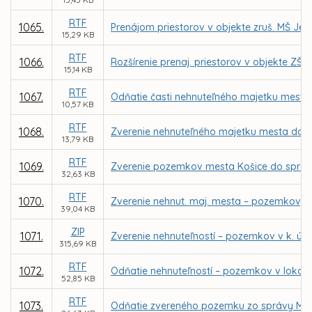
RTF
1065.
Prenájom priestorov v objekte zruš. MŠ Jeg
15,29 KB
RTF
1066.
Rozšírenie prenaj. priestorov v objekte ZŠ
15,14 KB
RTF
1067.
Odňatie časti nehnuteľného majetku mesta –
10,57 KB
RTF
1068.
Zverenie nehnuteľného majetku mesta do 
13,79 KB
RTF
1069.
Zverenie pozemkov mesta Košice do správy
32,63 KB
RTF
1070.
Zverenie nehnut. maj. mesta – pozemkov, pa
39,04 KB
ZIP
1071.
Zverenie nehnuteľností – pozemkov v k. ú.
315,69 KB
RTF
1072.
Odňatie nehnuteľností – pozemkov v lokali
52,85 KB
RTF
1073.
Odňatie zvereného pozemku zo správy MČ K