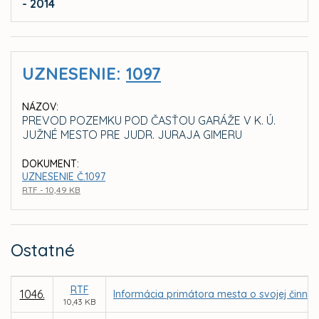
- 2014
UZNESENIE:
1097
NÁZOV:
PREVOD POZEMKU POD ČASŤOU GARÁŽE V K. Ú.
JUŽNÉ MESTO PRE JUDR. JURAJA GIMERU
DOKUMENT:
UZNESENIE Č.1097
RTF - 10,49 KB
Ostatné
RTF
1046.
Informácia primátora mesta o svojej činno
10,43 KB