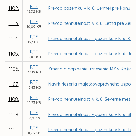
RTF
1102.
Prevod pozemku v k. ú. Čermeľ pre Hanu N
12,32 KB
RTF
1103.
Prevod nehnuteľnosti v k. ú. Letná pre Zek
10,89 KB
RTF
1104.
Prevod nehnuteľnosti - pozemku v k. ú. Ko
13,31 KB
RTF
1105.
Prevod nehnuteľnosti - pozemku v k. ú. Jaz
12,83 KB
RTF
1106.
Zmena a doplnenie uznesenia MZ v Košiciach 
63,12 KB
RTF
1107.
Návrh riešenia majetkovoprávneho uspori
15,43 KB
RTF
1108.
Prevod nehnuteľnosti v k. ú. Severné mesto
10,73 KB
RTF
1109.
Prevod nehnuteľnosti - pozemku v k. ú. Skl
12,9 KB
RTF
1110.
Prevod nehnuteľnosti - pozemku v k. ú. Te
11,76 KB