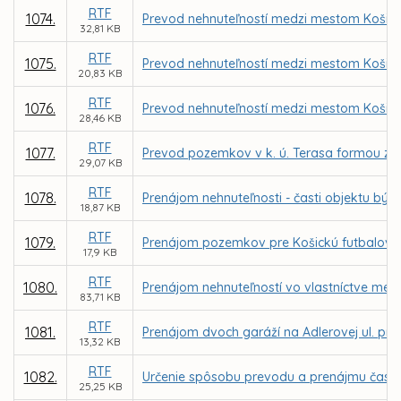
RTF
1074.
Prevod nehnuteľností medzi mestom Košice
32,81 KB
RTF
1075.
Prevod nehnuteľností medzi mestom Košice
20,83 KB
RTF
1076.
Prevod nehnuteľností medzi mestom Košice
28,46 KB
RTF
1077.
Prevod pozemkov v k. ú. Terasa formou zám
29,07 KB
RTF
1078.
Prenájom nehnuteľnosti - časti objektu býv
18,87 KB
RTF
1079.
Prenájom pozemkov pre Košickú futbalovú 
17,9 KB
RTF
1080.
Prenájom nehnuteľností vo vlastníctve mes
83,71 KB
RTF
1081.
Prenájom dvoch garáží na Adlerovej ul. pr
13,32 KB
RTF
1082.
Určenie spôsobu prevodu a prenájmu časti 
25,25 KB