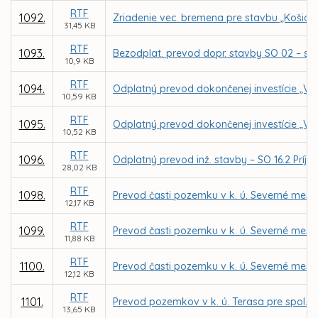
RTF
1092.
Zriadenie vec. bremena pre stavbu „Košice – 
31,45 KB
RTF
1093.
Bezodplat. prevod dopr. stavby SO 02 – sp
10,9 KB
RTF
1094.
Odplatný prevod dokončenej investície „Ve
10,59 KB
RTF
1095.
Odplatný prevod dokončenej investície „Ver
10,52 KB
RTF
1096.
Odplatný prevod inž. stavby – SO 16.2 Príjaz
28,02 KB
RTF
1098.
Prevod časti pozemku v k. ú. Severné mes
12,17 KB
RTF
1099.
Prevod časti pozemku v k. ú. Severné mes
11,88 KB
RTF
1100.
Prevod časti pozemku v k. ú. Severné mes
12,12 KB
RTF
1101.
Prevod pozemkov v k. ú. Terasa pre spol. 
13,65 KB