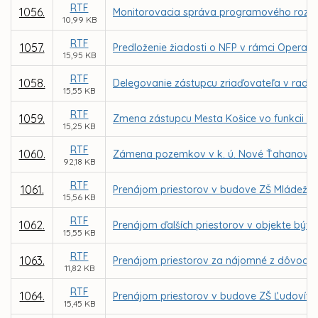
RTF
1056.
Monitorovacia správa programového rozpo
10,99 KB
RTF
1057.
Predloženie žiadosti o NFP v rámci Operačn
15,95 KB
RTF
1058.
Delegovanie zástupcu zriaďovateľa v rade 
15,55 KB
RTF
1059.
Zmena zástupcu Mesta Košice vo funkcii čle
15,25 KB
RTF
1060.
Zámena pozemkov v k. ú. Nové Ťahanovce, 
92,18 KB
RTF
1061.
Prenájom priestorov v budove ZŠ Mládežníc
15,56 KB
RTF
1062.
Prenájom ďalších priestorov v objekte býv.
15,55 KB
RTF
1063.
Prenájom priestorov za nájomné z dôvodu h
11,82 KB
RTF
1064.
Prenájom priestorov v budove ZŠ Ľudovíta F
15,45 KB