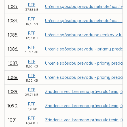
RTF
1083.
Určenie spôsobu prevodu nehnuteľností v k
37,88 KB
RTF
1084.
Určenie spôsobu prevodu nehnuteľnosti - p
10,41 KB
RTF
1085.
Určenie spôsobu prevodu pozemkov v k. ú
12,13 KB
RTF
1086.
Určenie spôsobu prevodu – priamy predaj 
10,57 KB
RTF
1087.
Určenie spôsobu prevodu - priamy predaj p
11,65 KB
RTF
1088.
Určenie spôsobu prevodu - priamy predaj p
11,52 KB
RTF
1089.
Zriadenie vec. bremena práva uloženia, údrž
29,74 KB
RTF
1090.
Zriadenie vec. bremena práva uloženia, údrž
18,6 KB
RTF
1091.
Zriadenie vec. bremena práva uloženia, údrž
17,44 KB