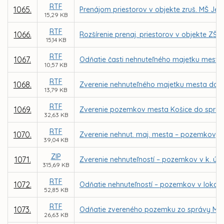
RTF
1065.
Prenájom priestorov v objekte zruš. MŠ Jeg
15,29 KB
RTF
1066.
Rozšírenie prenaj. priestorov v objekte ZŠ
15,14 KB
RTF
1067.
Odňatie časti nehnuteľného majetku mesta –
10,57 KB
RTF
1068.
Zverenie nehnuteľného majetku mesta do 
13,79 KB
RTF
1069.
Zverenie pozemkov mesta Košice do správy
32,63 KB
RTF
1070.
Zverenie nehnut. maj. mesta – pozemkov, pa
39,04 KB
ZIP
1071.
Zverenie nehnuteľností – pozemkov v k. ú.
315,69 KB
RTF
1072.
Odňatie nehnuteľností – pozemkov v lokali
52,85 KB
RTF
1073.
Odňatie zvereného pozemku zo správy MČ K
26,63 KB