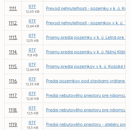
RTF
1111.
Prevod nehnuteľnosti - pozemku v k. ú. Koš
12,05 KB
RTF
1112.
Prevod nehnuteľností - pozemkov v k. ú. Te
12,64 KB
RTF
1113.
Priamy predaj pozemku v k. ú. Letná pre PB C
12,15 KB
RTF
1114.
Priamy predaj pozemku v k. ú. Nižný Kláto
11,8 KB
RTF
1115.
Priamy predaj pozemkov v k. ú. Košické Há
12,64 KB
RTF
1116.
Predaj pozemkov pod stavbami vrátane priľa
12,33 KB
RTF
1117.
Predaj nebytového priestoru pre nájomcu MV
12,61 KB
RTF
1118.
Predaj nebytového priestoru pre nájomcu Ad
12,5 KB
RTF
1119.
Predaj nebytového priestoru - ateliéru pre
13,5 KB