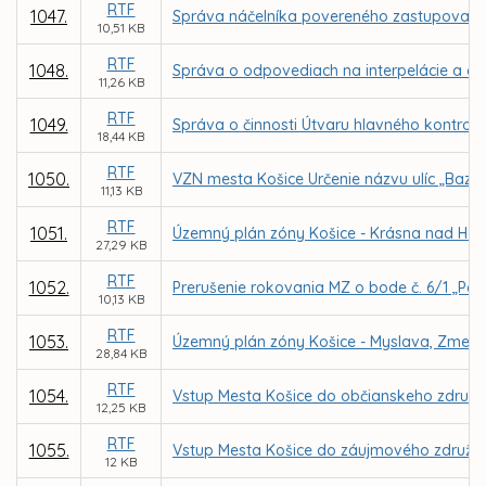
RTF
1047.
Správa náčelníka povereného zastupovaním M
10,51 KB
RTF
1048.
Správa o odpovediach na interpelácie a do
11,26 KB
RTF
1049.
Správa o činnosti Útvaru hlavného kontrol
18,44 KB
RTF
1050.
VZN mesta Košice Určenie názvu ulíc „Bazov
11,13 KB
RTF
1051.
Územný plán zóny Košice - Krásna nad Ho
27,29 KB
RTF
1052.
Prerušenie rokovania MZ o bode č. 6/1 „Post
10,13 KB
RTF
1053.
Územný plán zóny Košice - Myslava, Zmeny
28,84 KB
RTF
1054.
Vstup Mesta Košice do občianskeho združen
12,25 KB
RTF
1055.
Vstup Mesta Košice do záujmového združeni
12 KB