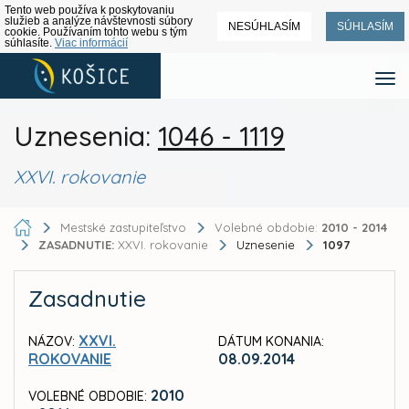
Tento web používa k poskytovaniu
služieb a analýze návštevnosti súbory
NESÚHLASÍM
SÚHLASÍM
cookie. Používaním tohto webu s tým
súhlasíte.
Viac informácií
Uznesenia:
1046 - 1119
XXVI. rokovanie
Mestské zastupiteľstvo
Volebné obdobie:
2010 - 2014
ZASADNUTIE:
XXVI. rokovanie
Uznesenie
1097
Zasadnutie
XXVI.
NÁZOV:
DÁTUM KONANIA:
ROKOVANIE
08.09.2014
2010
VOLEBNÉ OBDOBIE: