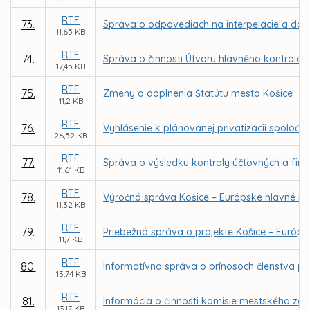
RTF
73.
Správa o odpovediach na interpelácie a dopy
11,65 KB
RTF
74.
Správa o činnosti Útvaru hlavného kontrolór
17,45 KB
RTF
75.
Zmeny a doplnenia Štatútu mesta Košice
11,2 KB
RTF
76.
Vyhlásenie k plánovanej privatizácii spoločnos
26,52 KB
RTF
77.
Správa o výsledku kontroly účtovných a fi
11,61 KB
RTF
78.
Výročná správa Košice – Európske hlavné mes
11,32 KB
RTF
79.
Priebežná správa o projekte Košice – Európs
11,7 KB
RTF
80.
Informatívna správa o prínosoch členstva p
13,74 KB
RTF
81.
Informácia o činnosti komisie mestského zas
13,17 KB