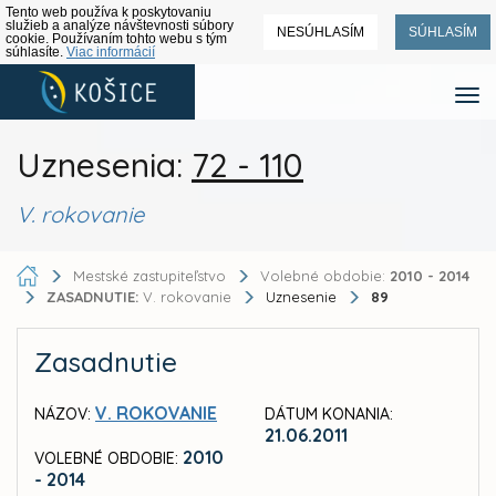
Tento web používa k poskytovaniu
služieb a analýze návštevnosti súbory
NESÚHLASÍM
SÚHLASÍM
cookie. Používaním tohto webu s tým
súhlasíte.
Viac informácií
Uznesenia:
72 - 110
V. rokovanie
Mestské zastupiteľstvo
Volebné obdobie:
2010 - 2014
ZASADNUTIE:
V. rokovanie
Uznesenie
89
Zasadnutie
V. ROKOVANIE
NÁZOV:
DÁTUM KONANIA:
21.06.2011
2010
VOLEBNÉ OBDOBIE:
- 2014