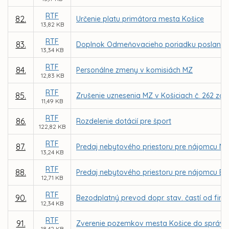
RTF
82.
Určenie platu primátora mesta Košice
13,82 KB
RTF
83.
Doplnok Odmeňovacieho poriadku poslancov 
13,34 KB
RTF
84.
Personálne zmeny v komisiách MZ
12,83 KB
RTF
85.
Zrušenie uznesenia MZ v Košiciach č. 262 zo 
11,49 KB
RTF
86.
Rozdelenie dotácií pre šport
122,82 KB
RTF
87.
Predaj nebytového priestoru pre nájomcu NewDe
13,24 KB
RTF
88.
Predaj nebytového priestoru pre nájomcu EN-Re
12,71 KB
RTF
90.
Bezodplatný prevod dopr. stav. častí od firmy
12,34 KB
RTF
91.
Zverenie pozemkov mesta Košice do správy 
18,42 KB