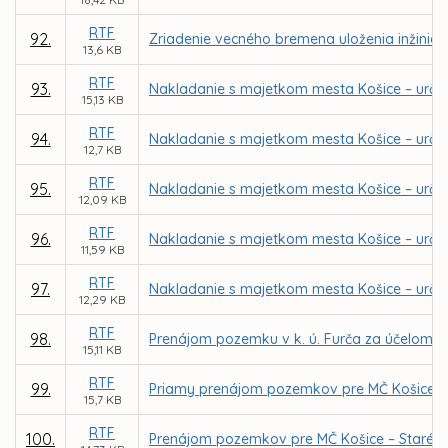
RTF
92.
Zriadenie vecného bremena uloženia inžinier
13,6 KB
RTF
93.
Nakladanie s majetkom mesta Košice – urče
15,13 KB
RTF
94.
Nakladanie s majetkom mesta Košice – urče
12,7 KB
RTF
95.
Nakladanie s majetkom mesta Košice – určen
12,09 KB
RTF
96.
Nakladanie s majetkom mesta Košice – určen
11,59 KB
RTF
97.
Nakladanie s majetkom mesta Košice – určen
12,29 KB
RTF
98.
Prenájom pozemku v k. ú. Furča za účelom v
15,11 KB
RTF
99.
Priamy prenájom pozemkov pre MČ Košice – J
15,7 KB
RTF
100.
Prenájom pozemkov pre MČ Košice – Staré mes