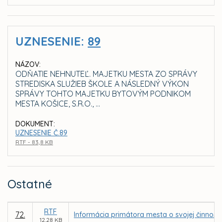
UZNESENIE:
89
NÁZOV:
ODŇATIE NEHNUTEĽ. MAJETKU MESTA ZO SPRÁVY
STREDISKA SLUŽIEB ŠKOLE A NÁSLEDNÝ VÝKON
SPRÁVY TOHTO MAJETKU BYTOVÝM PODNIKOM
MESTA KOŠICE, S.R.O., ...
DOKUMENT:
UZNESENIE Č.89
RTF - 83,8 KB
Ostatné
RTF
72.
Informácia primátora mesta o svojej činnosti
12,28 KB