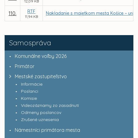
12,09 KB
RTF
110.
Nakladanie s majetkom mesta Košice – urče
11,94 KB
Samospráva
Komunálne voľby 2026
Primátor
Mestské zastupiteľstvo
Informácie
Poslanci
Komisie
Videozáznamy zo zasadnutí
Odmeny poslancov
Zrušené uznesenia
Námestníci primátora mesta