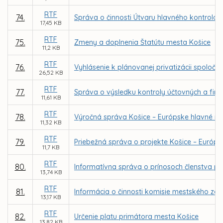
RTF
74.
Správa o činnosti Útvaru hlavného kontrolór
17,45 KB
RTF
75.
Zmeny a doplnenia Štatútu mesta Košice
11,2 KB
RTF
76.
Vyhlásenie k plánovanej privatizácii spoločnos
26,52 KB
RTF
77.
Správa o výsledku kontroly účtovných a fi
11,61 KB
RTF
78.
Výročná správa Košice – Európske hlavné mes
11,32 KB
RTF
79.
Priebežná správa o projekte Košice – Európs
11,7 KB
RTF
80.
Informatívna správa o prínosoch členstva p
13,74 KB
RTF
81.
Informácia o činnosti komisie mestského zas
13,17 KB
RTF
82.
Určenie platu primátora mesta Košice
13,82 KB