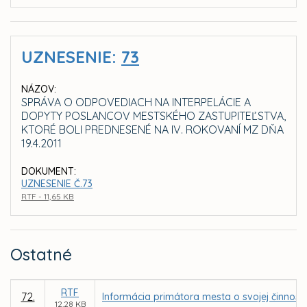
UZNESENIE:
73
NÁZOV:
SPRÁVA O ODPOVEDIACH NA INTERPELÁCIE A
DOPYTY POSLANCOV MESTSKÉHO ZASTUPITEĽSTVA,
KTORÉ BOLI PREDNESENÉ NA IV. ROKOVANÍ MZ DŇA
19.4.2011
DOKUMENT:
UZNESENIE Č.73
RTF - 11,65 KB
Ostatné
RTF
72.
Informácia primátora mesta o svojej činnosti
12,28 KB