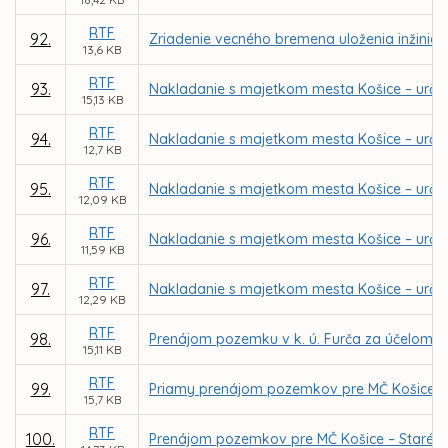
RTF
92.
Zriadenie vecného bremena uloženia inžinier
13,6 KB
RTF
93.
Nakladanie s majetkom mesta Košice – urče
15,13 KB
RTF
94.
Nakladanie s majetkom mesta Košice – urče
12,7 KB
RTF
95.
Nakladanie s majetkom mesta Košice – určen
12,09 KB
RTF
96.
Nakladanie s majetkom mesta Košice – určen
11,59 KB
RTF
97.
Nakladanie s majetkom mesta Košice – určen
12,29 KB
RTF
98.
Prenájom pozemku v k. ú. Furča za účelom v
15,11 KB
RTF
99.
Priamy prenájom pozemkov pre MČ Košice – J
15,7 KB
RTF
100.
Prenájom pozemkov pre MČ Košice – Staré mes