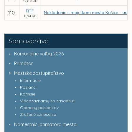
12,09 KB
RTF
110.
Nakladanie s majetkom mesta Košice – urče
11,94 KB
Samospráva
Komunálne voľby 2026
Primátor
Mestské zastupiteľstvo
Informácie
Poslanci
Komisie
Videozáznamy zo zasadnutí
Odmeny poslancov
Zrušené uznesenia
Námestníci primátora mesta