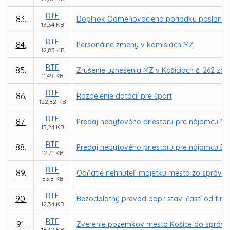
RTF
83.
Doplnok Odmeňovacieho poriadku poslancov 
13,34 KB
RTF
84.
Personálne zmeny v komisiách MZ
12,83 KB
RTF
85.
Zrušenie uznesenia MZ v Košiciach č. 262 zo 
11,49 KB
RTF
86.
Rozdelenie dotácií pre šport
122,82 KB
RTF
87.
Predaj nebytového priestoru pre nájomcu NewDe
13,24 KB
RTF
88.
Predaj nebytového priestoru pre nájomcu EN-Re
12,71 KB
RTF
89.
Odňatie nehnuteľ. majetku mesta zo správy S
83,8 KB
RTF
90.
Bezodplatný prevod dopr. stav. častí od firmy
12,34 KB
RTF
91.
Zverenie pozemkov mesta Košice do správy 
18,42 KB