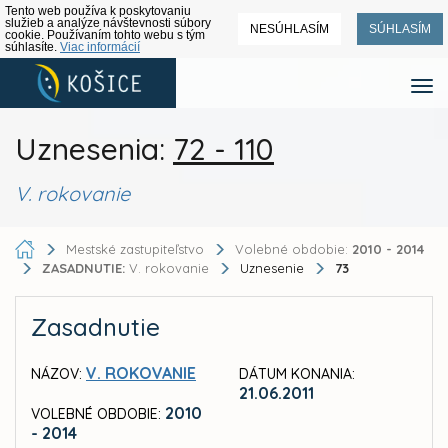
Tento web používa k poskytovaniu
služieb a analýze návštevnosti súbory
NESÚHLASÍM
SÚHLASÍM
cookie. Používaním tohto webu s tým
súhlasíte.
Viac informácií
Uznesenia:
72 - 110
V. rokovanie
Mestské zastupiteľstvo
Volebné obdobie:
2010 - 2014
ZASADNUTIE:
V. rokovanie
Uznesenie
73
Zasadnutie
V. ROKOVANIE
NÁZOV:
DÁTUM KONANIA:
21.06.2011
2010
VOLEBNÉ OBDOBIE:
- 2014