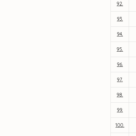
92.
93.
94.
95.
96.
97.
98.
99.
100.