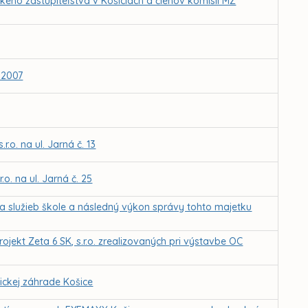
ho zastupiteľstva v Košiciach a členov komisií MZ
.2007
.o. na ul. Jarná č. 13
o. na ul. Jarná č. 25
a služieb škole a následný výkon správy tohto majetku
ojekt Zeta 6 SK, s.r.o. zrealizovaných pri výstavbe OC
ckej záhrade Košice