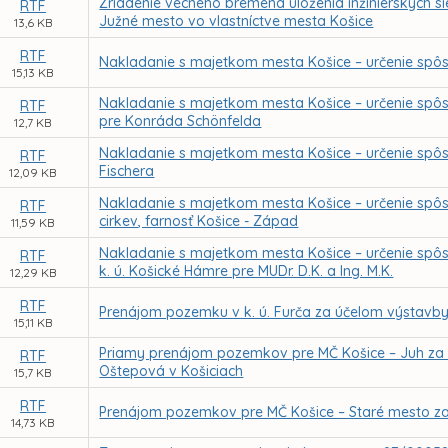
Zriadenie vecného bremena uloženia inžinierskych si
RTF
Južné mesto vo vlastníctve mesta Košice
13,6 KB
RTF
Nakladanie s majetkom mesta Košice – určenie spô
15,13 KB
Nakladanie s majetkom mesta Košice – určenie spô
RTF
pre Konráda Schönfelda
12,7 KB
Nakladanie s majetkom mesta Košice – určenie spôs
RTF
Fischera
12,09 KB
Nakladanie s majetkom mesta Košice – určenie spôs
RTF
cirkev, farnosť Košice - Západ
11,59 KB
Nakladanie s majetkom mesta Košice – určenie sp
RTF
k. ú. Košické Hámre pre MUDr. D.K. a Ing. M.K.
12,29 KB
RTF
Prenájom pozemku v k. ú. Furča za účelom výstavby
15,11 KB
Priamy prenájom pozemkov pre MČ Košice – Juh za ú
RTF
Oštepová v Košiciach
15,7 KB
RTF
Prenájom pozemkov pre MČ Košice – Staré mesto za ú
14,73 KB