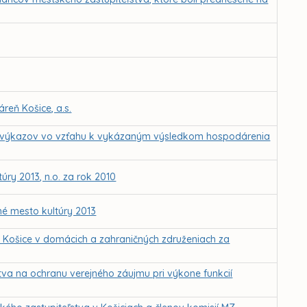
áreň Košice, a.s.
ch výkazov vo vzťahu k vykázaným výsledkom hospodárenia
ry 2013, n.o. za rok 2010
né mesto kultúry 2013
o Košice v domácich a zahraničných združeniach za
tva na ochranu verejného záujmu pri výkone funkcií