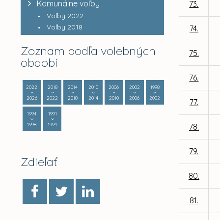
Komunálne voľby
73.
Voľby 2022
Voľby 2018
74.
Zoznam podľa volebných
75.
období
76.
2022
2018
2014
2010
2006
2002
1998
2026
2022
2018
2014
2010
2006
2002
77.
1994
1991
1998
1994
78.
79.
Zdieľať
80.
81.