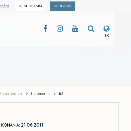
rmácií
NESÚHLASÍM
SÚHLASÍM
SK
. rokovanie
Uznesenie
82
21.06.2011
 KONANIA: