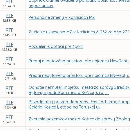
Doplnok Odmeňovacieho poriadku poslancov Mestské
RTF
neposlancov
13,34 KB
RTF
Personálne zmeny v komisiách MZ
12,83 KB
RTF
Zrušenie uznesenia MZ v Košiciach č. 262 zo dňa 27.9
11,49 KB
RTF
Rozdelenie dotácií pre šport
122,82 KB
RTF
Predaj nebytového priestoru pre nájomcu NewDent, s.r
13,24 KB
RTF
Predaj nebytového priestoru pre nájomcu EN-Real, s.r.
12,71 KB
Odňatie nehnuteľ. majetku mesta zo správy Stredisk
RTF
Bytovým podnikom mesta Košice, s.r.o., ...
83,8 KB
Bezodplatný prevod dopr. stav. častí od firmy Europr
RTF
Galéria Košice I. etapa na Toryskej ul.
12,34 KB
RTF
Zverenie pozemkov mesta Košice do správy Zoologi
18,42 KB