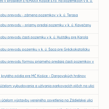
etí v prospech EYEMAXX Košice s.r.o. na pozemkoch v k. ú.
sobu prevodu - zámena pozemkov v k. ú. Terasa
sobu prevodu – priamy predaj pozemku v k. ú. Kavečany
obu prevodu časti pozemku v k. ú. Huštáky pre Karola
obu prevodu pozemku v k. ú. Šaca pre Gréckokatolícku
ôsobu prevodu formou priameho predaja časti pozemkov v
 krytého pódia pre MČ Košice – Dargovských hrdinov
čelom vybudovania a užívania parkovacích plôch na ulici
čelom výstavby verejného osvetlenia na Zádielskej ulici