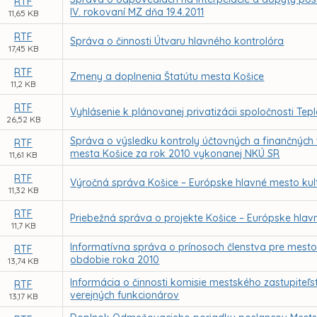
RTF
IV. rokovaní MZ dňa 19.4.2011
11,65 KB
RTF
Správa o činnosti Útvaru hlavného kontrolóra
17,45 KB
RTF
Zmeny a doplnenia Štatútu mesta Košice
11,2 KB
RTF
Vyhlásenie k plánovanej privatizácii spoločnosti Tepl
26,52 KB
Správa o výsledku kontroly účtovných a finančný
RTF
mesta Košice za rok 2010 vykonanej NKÚ SR
11,61 KB
RTF
Výročná správa Košice – Európske hlavné mesto kultú
11,32 KB
RTF
Priebežná správa o projekte Košice – Európske hlav
11,7 KB
Informatívna správa o prínosoch členstva pre mest
RTF
obdobie roka 2010
13,74 KB
Informácia o činnosti komisie mestského zastupiteľs
RTF
verejných funkcionárov
13,17 KB