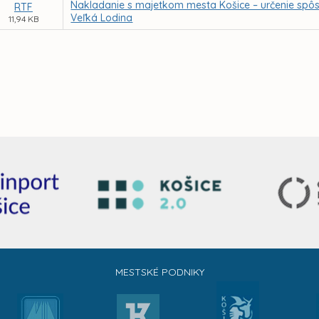
Nakladanie s majetkom mesta Košice – určenie spô
RTF
Veľká Lodina
11,94 KB
MESTSKÉ PODNIKY