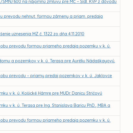
8/SMN/600 na nájomnú zmluvu pre MČ – Sídl. KVP z dôvodu
bu prevodu nehnut. formou zámeny a priam. predaja
enie uznesenia MZ č. 1322 zo dňa 4.11.2010
sobu prevodu formou priameho predaja pozemku v k. ú.
domu a pozemkov v k. ú. Terasa pre Auréliu Nádaškayovú,
sobu prevodu – priamy predaj pozemkov v k. ú. Jaklovce
ku v k. ú. Košické Hámre pre MUDr. Danicu Stričovú
u v k. ú. Terasa pre Ing. Stanislava Baricu PhD., MBA a
sobu prevodu formou priameho predaja pozemku v k. ú.