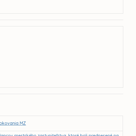
 rokovania MZ
lancov mestského zastupiteľstva, ktoré boli prednesené na