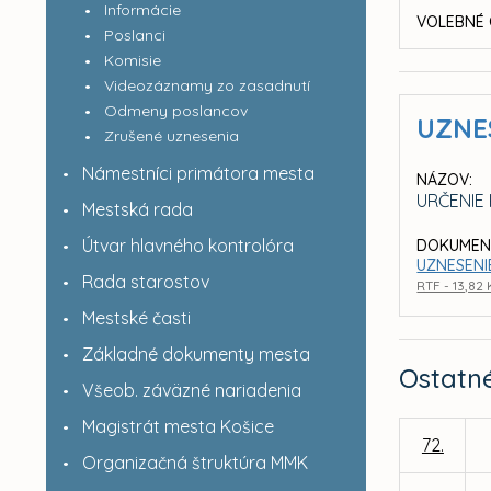
Informácie
VOLEBNÉ 
Poslanci
Komisie
Videozáznamy zo zasadnutí
Odmeny poslancov
UZNE
Zrušené uznesenia
Námestníci primátora mesta
NÁZOV:
URČENIE
Mestská rada
Útvar hlavného kontrolóra
DOKUMEN
UZNESENIE
Rada starostov
RTF - 13,82
Mestské časti
Základné dokumenty mesta
Ostatn
Všeob. záväzné nariadenia
Magistrát mesta Košice
72.
Organizačná štruktúra MMK