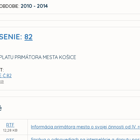
2010 - 2014
OBDOBIE:
SENIE:
82
 PLATU PRIMÁTORA MESTA KOŠICE
T:
 Č.82
 KB
é
RTF
Informácia primátora mesta o svojej činnosti od IV.
12,28 KB
Správa o odpovediach na interpelácie a dopyty pos