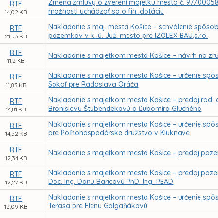
Zmena zmluvy o zverení majetku mesta č. 97/0005
RTF
možnosti uchádzať sa o fin. dotáciu
14,02 KB
Nakladanie s maj. mesta Košice – schválenie spôso
RTF
pozemkov v k. ú. Juž. mesto pre IZOLEX BAU,s.r.o.
21,53 KB
RTF
Nakladanie s majetkom mesta Košice – návrh na zruš
11,2 KB
Nakladanie s majetkom mesta Košice – určenie spô
RTF
Sokoľ pre Radoslava Oráča
11,83 KB
Nakladanie s majetkom mesta Košice – predaj rod. 
RTF
Bronislavu Štubendekovú a Ľubomíra Gluchého
14,81 KB
Nakladanie s majetkom mesta Košice – určenie spô
RTF
pre Poľnohospodárske družstvo v Kluknave
14,52 KB
RTF
Nakladanie s majetkom mesta Košice – predaj pozem
12,34 KB
Nakladanie s majetkom mesta Košice – predaj pozemk
RTF
Doc. Ing. Danu Baricovú PhD. Ing.-PEAD
12,27 KB
Nakladanie s majetkom mesta Košice – určenie spô
RTF
Terasa pre Elenu Galgaňákovú
12,09 KB