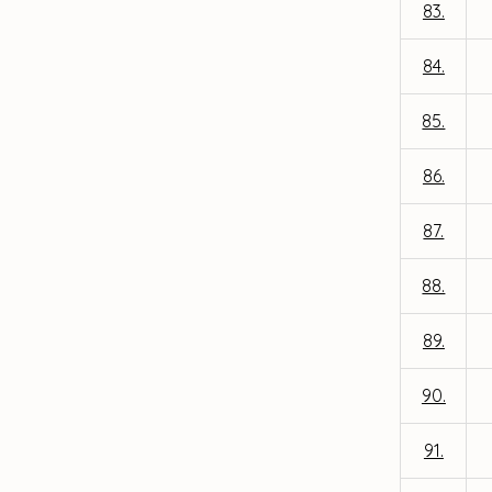
83.
84.
85.
86.
87.
88.
89.
90.
91.