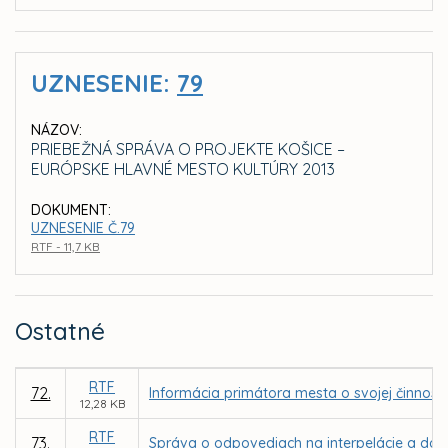
UZNESENIE:
79
NÁZOV:
PRIEBEŽNÁ SPRÁVA O PROJEKTE KOŠICE –
EURÓPSKE HLAVNÉ MESTO KULTÚRY 2013
DOKUMENT:
UZNESENIE Č.79
RTF - 11,7 KB
Ostatné
RTF
72.
Informácia primátora mesta o svojej činnosti
12,28 KB
RTF
73.
Správa o odpovediach na interpelácie a dopy