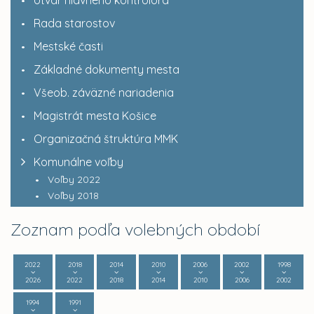
Útvar hlavného kontrolóra
Rada starostov
Mestské časti
Základné dokumenty mesta
Všeob. záväzné nariadenia
Magistrát mesta Košice
Organizačná štruktúra MMK
Komunálne voľby
Voľby 2022
Voľby 2018
Zoznam podľa volebných období
2022
2018
2014
2010
2006
2002
1998
2026
2022
2018
2014
2010
2006
2002
1994
1991