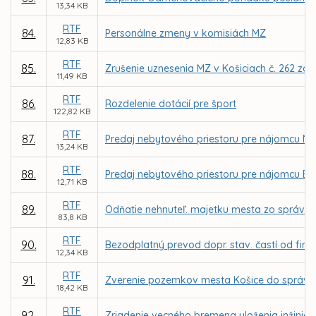
13,34 KB
RTF
84.
Personálne zmeny v komisiách MZ
12,83 KB
RTF
85.
Zrušenie uznesenia MZ v Košiciach č. 262 zo 
11,49 KB
RTF
86.
Rozdelenie dotácií pre šport
122,82 KB
RTF
87.
Predaj nebytového priestoru pre nájomcu NewDe
13,24 KB
RTF
88.
Predaj nebytového priestoru pre nájomcu EN-Re
12,71 KB
RTF
89.
Odňatie nehnuteľ. majetku mesta zo správy S
83,8 KB
RTF
90.
Bezodplatný prevod dopr. stav. častí od firmy
12,34 KB
RTF
91.
Zverenie pozemkov mesta Košice do správy 
18,42 KB
RTF
92.
Zriadenie vecného bremena uloženia inžinier