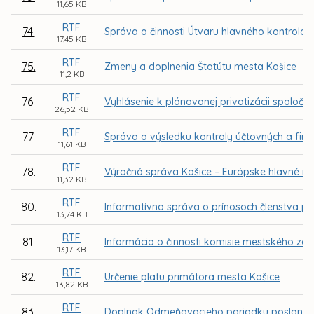
11,65 KB
RTF
74.
Správa o činnosti Útvaru hlavného kontrolór
17,45 KB
RTF
75.
Zmeny a doplnenia Štatútu mesta Košice
11,2 KB
RTF
76.
Vyhlásenie k plánovanej privatizácii spoločnos
26,52 KB
RTF
77.
Správa o výsledku kontroly účtovných a fi
11,61 KB
RTF
78.
Výročná správa Košice – Európske hlavné mes
11,32 KB
RTF
80.
Informatívna správa o prínosoch členstva p
13,74 KB
RTF
81.
Informácia o činnosti komisie mestského zas
13,17 KB
RTF
82.
Určenie platu primátora mesta Košice
13,82 KB
RTF
83.
Doplnok Odmeňovacieho poriadku poslancov 