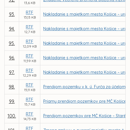
13,6 KB
RTF
93.
Nakladanie s majetkom mesta Košice – urče
15,13 KB
RTF
94.
Nakladanie s majetkom mesta Košice – urče
12,7 KB
RTF
95.
Nakladanie s majetkom mesta Košice – určen
12,09 KB
RTF
96.
Nakladanie s majetkom mesta Košice – určen
11,59 KB
RTF
97.
Nakladanie s majetkom mesta Košice – určen
12,29 KB
RTF
98.
Prenájom pozemku v k. ú. Furča za účelom v
15,11 KB
RTF
99.
Priamy prenájom pozemkov pre MČ Košice – J
15,7 KB
RTF
100.
Prenájom pozemkov pre MČ Košice – Staré mes
14,73 KB
RTF