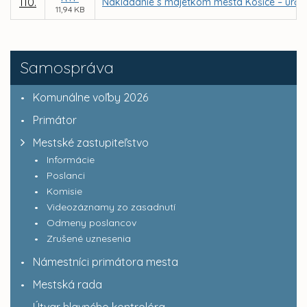
110.
Nakladanie s majetkom mesta Košice – urče
11,94 KB
Samospráva
Komunálne voľby 2026
Primátor
Mestské zastupiteľstvo
Informácie
Poslanci
Komisie
Videozáznamy zo zasadnutí
Odmeny poslancov
Zrušené uznesenia
Námestníci primátora mesta
Mestská rada