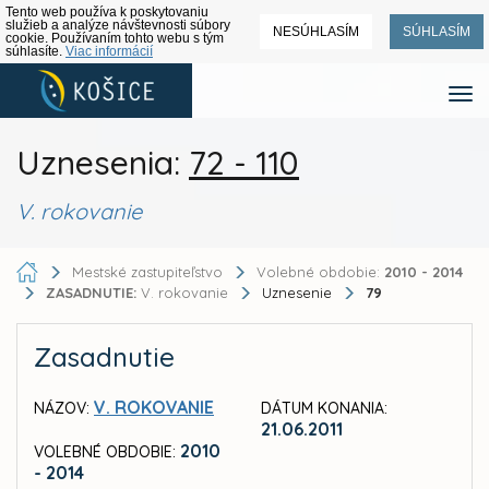
Tento web používa k poskytovaniu
služieb a analýze návštevnosti súbory
NESÚHLASÍM
SÚHLASÍM
cookie. Používaním tohto webu s tým
súhlasíte.
Viac informácií
Uznesenia:
72 - 110
V. rokovanie
Mestské zastupiteľstvo
Volebné obdobie:
2010 - 2014
ZASADNUTIE:
V. rokovanie
Uznesenie
79
Zasadnutie
V. ROKOVANIE
NÁZOV:
DÁTUM KONANIA:
21.06.2011
2010
VOLEBNÉ OBDOBIE:
- 2014