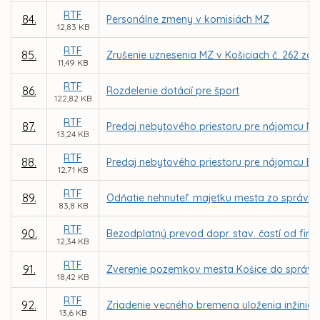
RTF
84.
Personálne zmeny v komisiách MZ
12,83 KB
RTF
85.
Zrušenie uznesenia MZ v Košiciach č. 262 zo 
11,49 KB
RTF
86.
Rozdelenie dotácií pre šport
122,82 KB
RTF
87.
Predaj nebytového priestoru pre nájomcu NewDe
13,24 KB
RTF
88.
Predaj nebytového priestoru pre nájomcu EN-Re
12,71 KB
RTF
89.
Odňatie nehnuteľ. majetku mesta zo správy S
83,8 KB
RTF
90.
Bezodplatný prevod dopr. stav. častí od firmy
12,34 KB
RTF
91.
Zverenie pozemkov mesta Košice do správy 
18,42 KB
RTF
92.
Zriadenie vecného bremena uloženia inžinier
13,6 KB