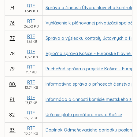
RTF
74.
Správa o činnosti Útvaru hlavného kontrolór
17,45 KB
RTF
76.
Vyhlásenie k plánovanej privatizácii spoločnos
26,52 KB
RTF
77.
Správa o výsledku kontroly účtovných a fi
11,61 KB
RTF
78.
Výročná správa Košice – Európske hlavné mes
11,32 KB
RTF
79.
Priebežná správa o projekte Košice – Európs
11,7 KB
RTF
80.
Informatívna správa o prínosoch členstva p
13,74 KB
RTF
81.
Informácia o činnosti komisie mestského zas
13,17 KB
RTF
82.
Určenie platu primátora mesta Košice
13,82 KB
RTF
83.
Doplnok Odmeňovacieho poriadku poslancov 
13,34 KB