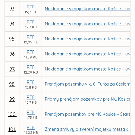
RTF
93.
Nakladanie s majetkom mesta Košice – urče
15,13 KB
RTF
94.
Nakladanie s majetkom mesta Košice – urče
12,7 KB
RTF
95.
Nakladanie s majetkom mesta Košice – určen
12,09 KB
RTF
96.
Nakladanie s majetkom mesta Košice – určen
11,59 KB
RTF
97.
Nakladanie s majetkom mesta Košice – určen
12,29 KB
RTF
98.
Prenájom pozemku v k. ú. Furča za účelom v
15,11 KB
RTF
99.
Priamy prenájom pozemkov pre MČ Košice – J
15,7 KB
RTF
100.
Prenájom pozemkov pre MČ Košice – Staré mes
14,73 KB
RTF
101.
Zmena zmluvy o zverení majetku mesta č. 9
14,02 KB