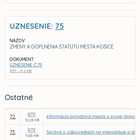
UZNESENIE:
75
NÁZOV:
ZMENY A DOPLNENIA ŠTATÚTU MESTA KOŠICE
DOKUMENT:
UZNESENIE Č.75
RTF - 11,2 KB
Ostatné
RTF
72.
Informácia primátora mesta o svojej činnosti
12,28 KB
RTF
73.
Správa o odpovediach na interpelácie a dopy
11,65 KB