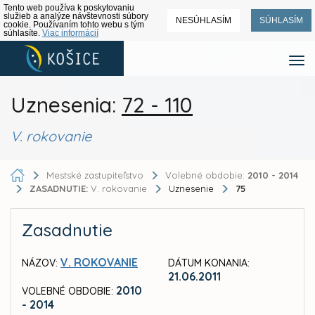
Tento web používa k poskytovaniu
služieb a analýze návštevnosti súbory
NESÚHLASÍM
SÚHLASÍM
cookie. Používaním tohto webu s tým
súhlasíte.
Viac informácií
Uznesenia:
72 - 110
V. rokovanie
Mestské zastupiteľstvo
Volebné obdobie:
2010 - 2014
ZASADNUTIE:
V. rokovanie
Uznesenie
75
Zasadnutie
V. ROKOVANIE
NÁZOV:
DÁTUM KONANIA:
21.06.2011
2010
VOLEBNÉ OBDOBIE:
- 2014