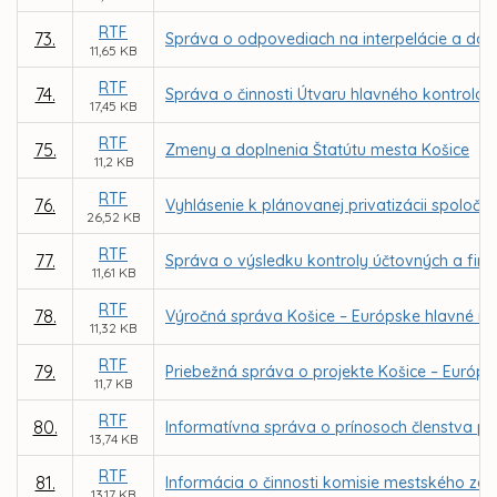
RTF
73.
Správa o odpovediach na interpelácie a dopy
11,65 KB
RTF
74.
Správa o činnosti Útvaru hlavného kontrolór
17,45 KB
RTF
75.
Zmeny a doplnenia Štatútu mesta Košice
11,2 KB
RTF
76.
Vyhlásenie k plánovanej privatizácii spoločnos
26,52 KB
RTF
77.
Správa o výsledku kontroly účtovných a fi
11,61 KB
RTF
78.
Výročná správa Košice – Európske hlavné mes
11,32 KB
RTF
79.
Priebežná správa o projekte Košice – Európs
11,7 KB
RTF
80.
Informatívna správa o prínosoch členstva p
13,74 KB
RTF
81.
Informácia o činnosti komisie mestského zas
13,17 KB