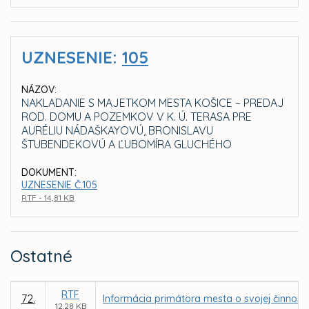
UZNESENIE:
105
NÁZOV:
NAKLADANIE S MAJETKOM MESTA KOŠICE – PREDAJ
ROD. DOMU A POZEMKOV V K. Ú. TERASA PRE
AURÉLIU NÁDAŠKAYOVÚ, BRONISLAVU
ŠTUBENDEKOVÚ A ĽUBOMÍRA GLUCHÉHO
DOKUMENT:
UZNESENIE Č.105
RTF - 14,81 KB
Ostatné
RTF
72.
Informácia primátora mesta o svojej činnosti
12,28 KB