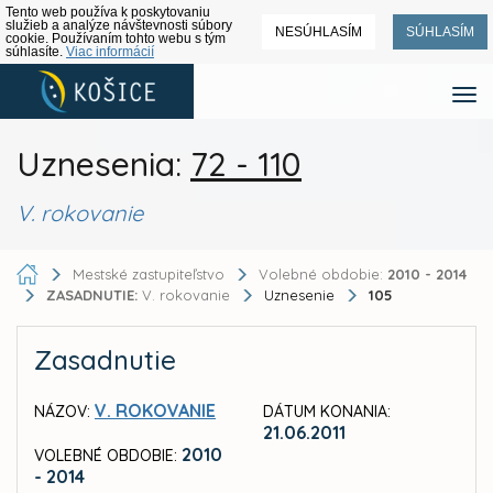
Tento web používa k poskytovaniu
služieb a analýze návštevnosti súbory
NESÚHLASÍM
SÚHLASÍM
cookie. Používaním tohto webu s tým
súhlasíte.
Viac informácií
Uznesenia:
72 - 110
V. rokovanie
Mestské zastupiteľstvo
Volebné obdobie:
2010 - 2014
ZASADNUTIE:
V. rokovanie
Uznesenie
105
Zasadnutie
V. ROKOVANIE
NÁZOV:
DÁTUM KONANIA:
21.06.2011
2010
VOLEBNÉ OBDOBIE:
- 2014