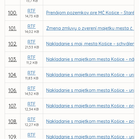
15,7 KB
RTF
100.
Prenájom pozemkov pre MČ Košice – Staré mes
14,73 KB
RTF
101.
Zmena zmluvy o zverení majetku mesta č. 9
14,02 KB
RTF
102.
Nakladanie s maj. mesta Košice – schválenie
21,53 KB
RTF
103.
Nakladanie s majetkom mesta Košice – návrh 
11,2 KB
RTF
104.
Nakladanie s majetkom mesta Košice – urče
11,83 KB
RTF
106.
Nakladanie s majetkom mesta Košice – urče
14,52 KB
RTF
107.
Nakladanie s majetkom mesta Košice – preda
12,34 KB
RTF
108.
Nakladanie s majetkom mesta Košice – predaj
12,27 KB
RTF
109.
Nakladanie s majetkom mesta Košice – urče