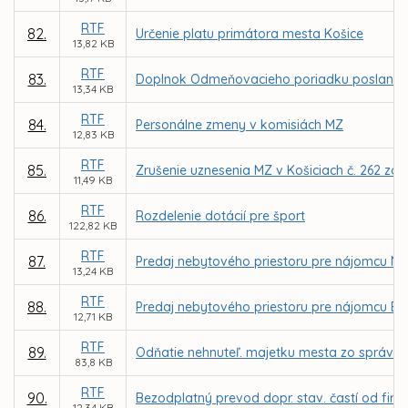
RTF
82.
Určenie platu primátora mesta Košice
13,82 KB
RTF
83.
Doplnok Odmeňovacieho poriadku poslancov 
13,34 KB
RTF
84.
Personálne zmeny v komisiách MZ
12,83 KB
RTF
85.
Zrušenie uznesenia MZ v Košiciach č. 262 zo 
11,49 KB
RTF
86.
Rozdelenie dotácií pre šport
122,82 KB
RTF
87.
Predaj nebytového priestoru pre nájomcu NewDe
13,24 KB
RTF
88.
Predaj nebytového priestoru pre nájomcu EN-Re
12,71 KB
RTF
89.
Odňatie nehnuteľ. majetku mesta zo správy S
83,8 KB
RTF
90.
Bezodplatný prevod dopr. stav. častí od firmy
12,34 KB