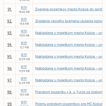
RTF
91.
Zverenie pozemkov mesta Košice do správy 
18,42 KB
RTF
92.
Zriadenie vecného bremena uloženia inžinier
13,6 KB
RTF
93.
Nakladanie s majetkom mesta Košice – urče
15,13 KB
RTF
94.
Nakladanie s majetkom mesta Košice – urče
12,7 KB
RTF
95.
Nakladanie s majetkom mesta Košice – určen
12,09 KB
RTF
96.
Nakladanie s majetkom mesta Košice – určen
11,59 KB
RTF
97.
Nakladanie s majetkom mesta Košice – určen
12,29 KB
RTF
98.
Prenájom pozemku v k. ú. Furča za účelom v
15,11 KB
RTF
99.
Priamy prenájom pozemkov pre MČ Košice – J