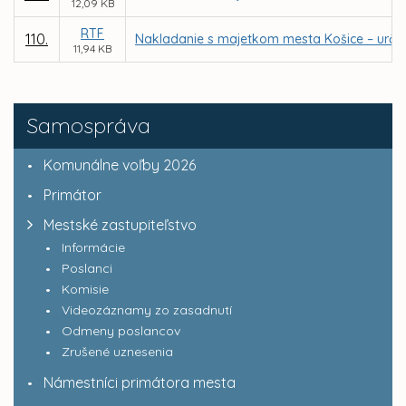
12,09 KB
RTF
110.
Nakladanie s majetkom mesta Košice – urče
11,94 KB
Samospráva
Komunálne voľby 2026
Primátor
Mestské zastupiteľstvo
Informácie
Poslanci
Komisie
Videozáznamy zo zasadnutí
Odmeny poslancov
Zrušené uznesenia
Námestníci primátora mesta